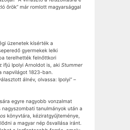
szló őrök” már romlott magyarsággal
gi üzenetek kísérték a
seperedő gyermekek lelki
a terelhették felnőttkori
jú Ipolyi Arnoldot is, aki
Stummer
a napvilágot 1823-ban.
sztott álnév, olvassa: Ipolyi” –
atására egyre nagyobb vonzalmat
 és nagyszombati tanulmányok után a
jos
könyvtára, kéziratgyűjteménye,
ődni a magyar nép ősvallása iránt.