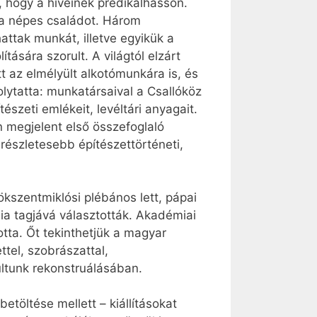
l, hogy a híveinek prédikálhasson.
i a népes családot. Három
attak munkát, illetve egyikük a
ására szorult. A világtól elzárt
tt az elmélyült alkotómunkára is, és
olytatta: munkatársaival a Csallóköz
tészeti emlékeit, levéltári anyagait.
n megjelent első összefoglaló
részletesebb építészettörténeti,
szentmiklósi plébános lett, pápai
a tagjává választották. Akadémiai
tta. Őt tekinthetjük a magyar
tel, szobrászattal,
últunk rekonstruálásában.
öltése mellett – kiállításokat