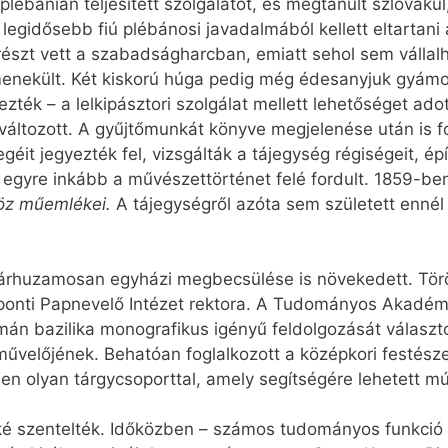
plébánián teljesített szolgálatot, és megtanult szlováku
legidősebb fiú plébánosi javadalmából kellett eltartan
részt vett a szabadságharcban, emiatt sehol sem vállalh
enekült. Két kiskorú húga pedig még édesanyjuk gyámolít
zték – a lelkipásztori szolgálat mellett lehetőséget ado
 változott. A gyűjtőmunkát könyve megjelenése után is f
egéit jegyezték fel, vizsgálták a tájegység régiségeit, épí
e egyre inkább a művészettörténet felé fordult. 1859-be
köz műemlékei.
A tájegységről azóta sem született ennél 
rhuzamosan egyházi megbecsülése is növekedett. Török
ponti Papnevelő Intézet rektora. A Tudományos Akadémi
mán bazilika monografikus igényű feldolgozását választo
előjének. Behatóan foglalkozott a középkori festészet
den olyan tárgycsoporttal, amely segítségére lehetett m
szentelték. Időközben – számos tudományos funkció bet