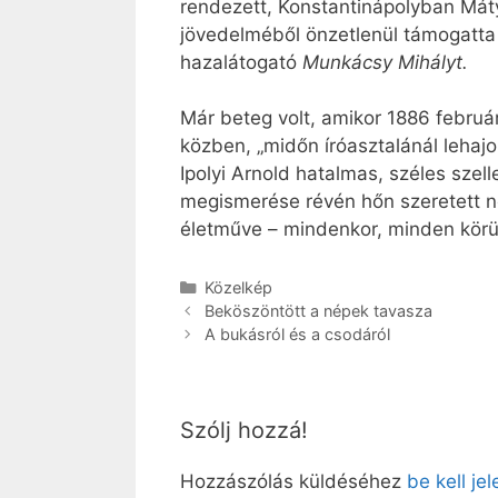
rendezett, Konstantinápolyban Mátyá
jövedelméből önzetlenül támogatt
hazalátogató
Munkácsy Mihályt.
Már beteg volt, amikor 1886 februá
közben, „midőn íróasztalánál lehaj
Ipolyi Arnold hatalmas, széles szel
megismerése révén hőn szeretett ne
életműve – mindenkor, minden körülm
Kategória
Közelkép
Beköszöntött a népek tavasza
A bukásról és a csodáról
Szólj hozzá!
Hozzászólás küldéséhez
be kell je