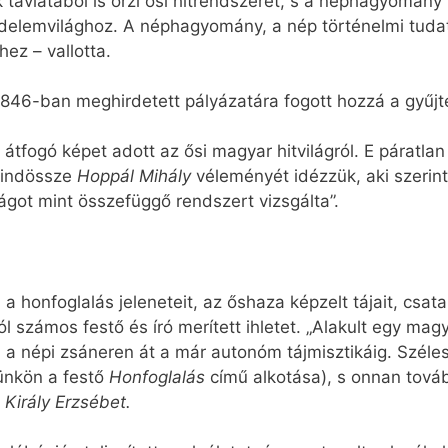
távlatából is őrzi ősi hitrendszerét, s a néphagyomány 
iedelemvilághoz. A néphagyomány, a nép történelmi tuda
z – vallotta.
 1846-ban meghirdetett pályázatára fogott hozzá a gyűj
tfogó képet adott az ősi magyar hitvilágról. E páratlan
mindössze
Hoppál Mihály
véleményét idézzük, aki szerint
lágot mint összefüggő rendszert vizsgálta”.
a honfoglalás jeleneteit, az őshaza képzelt tájait, csata
l számos festő és író merített ihletet. „Alakult egy mag
ól a népi zsáneren át a már autonóm tájmisztikáig. Szé
ünkön a festő
Honfoglalás
című alkotása), s onnan tov
a
Király Erzsébet.