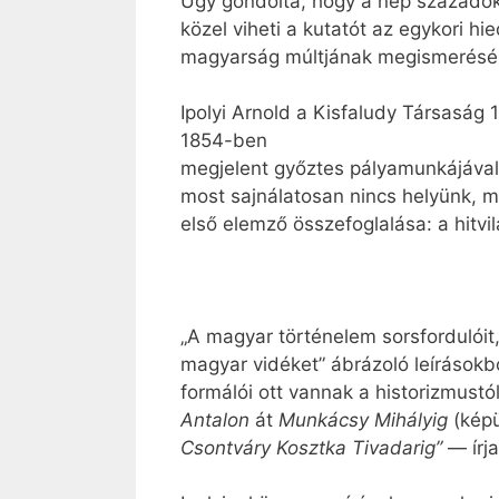
Úgy gondolta, hogy a nép századok 
közel viheti a kutatót az egykori h
magyarság múltjának megismeréséhe
Ipolyi Arnold a Kisfaludy Társaság
1854-ben
megjelent győztes pályamunkájával á
most sajnálatosan nincs helyünk, 
első elemző összefoglalása: a hitvi
„A magyar történelem sorsfordulóit, 
magyar vidéket” ábrázoló leírásokbó
formálói ott vannak a historizmust
Antalon
át
Munkácsy Mihályig
(kép
Csontváry Kosztka Tivadarig”
— írj