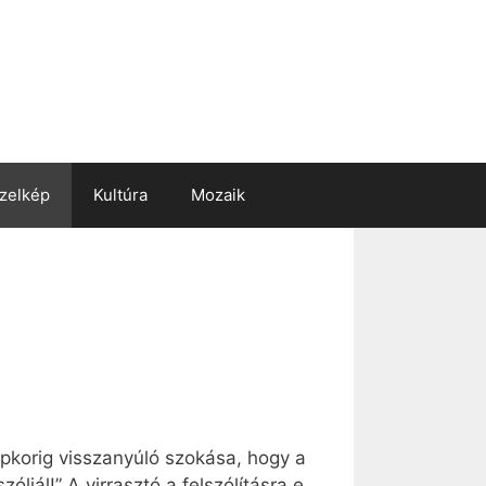
zelkép
Kultúra
Mozaik
épkorig visszanyúló szokása, hogy a
ljál!” A virrasztó a felszólításra e