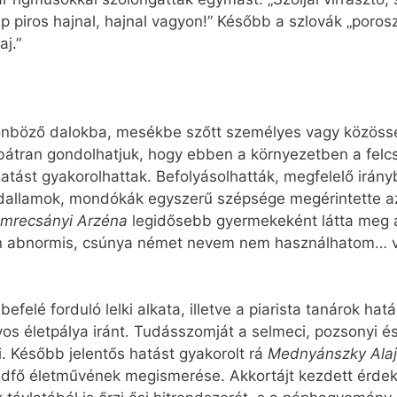
zép piros hajnal, hajnal vagyon!” Később a szlovák „poro
aj.”
nböző dalokba, mesékbe szőtt személyes vagy közössé
bátran gondolhatjuk, hogy ebben a környezetben a felc
atást gyakorolhattak. Befolyásolhatták, megfelelő irányb
dallamok, mondókák egyszerű szépsége megérintette az if
mrecsányi Arzéna
legidősebb gyermekeként látta meg 
n abnormis, csúnya német nevem nem használhatom… vála
efelé forduló lelki alkata, illetve a piarista tanárok h
yos életpálya iránt. Tudásszomját a selmeci, pozsonyi
 Később jelentős hatást gyakorolt rá
Mednyánszky Ala
dfő életművének megismerése. Akkortájt kezdett érdekl