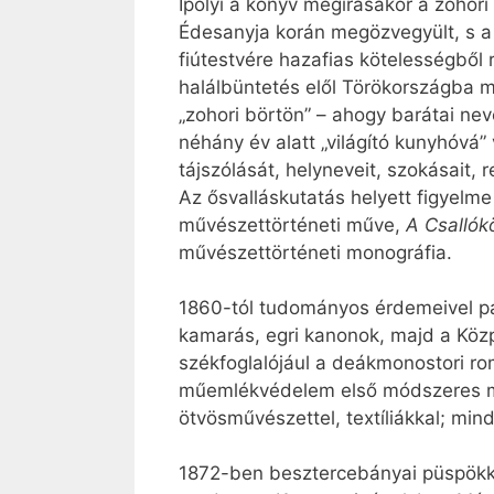
Ipolyi a könyv megírásakor a zohori 
Édesanyja korán megözvegyült, s a 
fiútestvére hazafias kötelességből 
halálbüntetés elől Törökországba m
„zohori börtön” – ahogy barátai neve
néhány év alatt „világító kunyhóvá”
tájszólását, helyneveit, szokásait, r
Az ősvalláskutatás helyett figyelm
művészettörténeti műve,
A Csalló
művészettörténeti monográfia.
1860-tól tudományos érdemeivel pá
kamarás, egri kanonok, majd a Köz
székfoglalójául a deákmonostori ro
műemlékvédelem első módszeres műv
ötvösművészettel, textíliákkal; min
1872-ben besztercebányai püspökké 