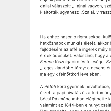
dallal válaszolt: „Hajnal vagyon, s
kiáltották ugyanezt: „Szalaj, virraszt
Ha ehhez hasonló rigmusokba, külö
hétköznapok munkás életét, akkor 
fejlődésére az efféle ingerek mély h
érdeklődésüket. Valószínű, hogy a 
Ferenc
főszolgabíró és felesége,
Sz
„Legcsiklandóbb tárgy: a nevem; é
írja egyik felnőttkori levelében.
A
Petőfi
korú gyermek neveltetése, b
érzett a papi hivatás és a tudomán
bécsi Pázmáneumban elégíthette ki.
valamint az 1844-ben elhunyt csalá