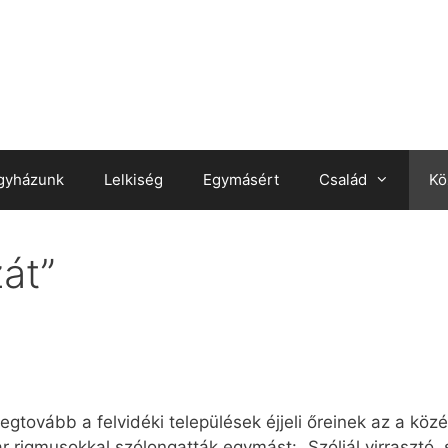
gyházunk
Lelkiség
Egymásért
Család
Kö
zát”
egtovább a felvidéki települések éjjeli őreinek az a köz
 rigmusokkal szólongatták egymást: „Szóljál virrasztó, szó