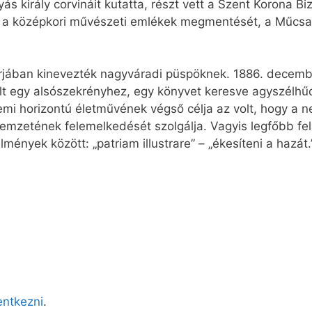
s király corvináit kutatta, részt vett a Szent Korona B
a a középkori művészeti emlékek megmentését, a Műcsa
rjában kinevezték nagyváradi püspöknek. 1886. decembe
olt egy alsószekrényhez, egy könyvet keresve agyszélhűd
lemi horizontú életművének végső célja az volt, hogy a n
mzetének felemelkedését szolgálja. Vagyis legfőbb fel
ények között: „patriam illustrare” – „ékesíteni a hazát.
lentkezni
.