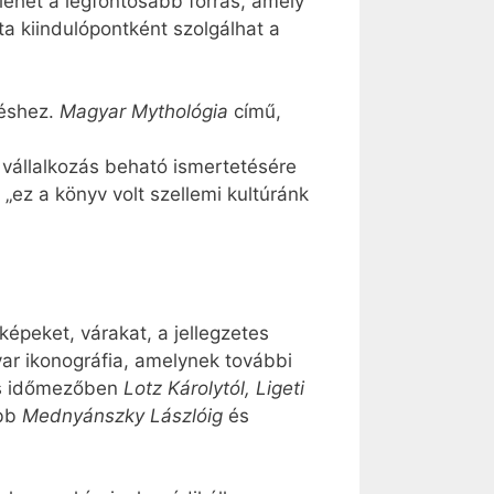
lehet a legfontosabb forrás, amely
ta kiindulópontként szolgálhat a
téshez.
Magyar Mythológia
című,
 vállalkozás beható ismertetésére
 „ez a könyv volt szellemi kultúránk
képeket, várakat, a jellegzetes
yar ikonográfia, amelynek további
les időmezőben
Lotz Károlytól, Ligeti
ább
Mednyánszky Lászlóig
és