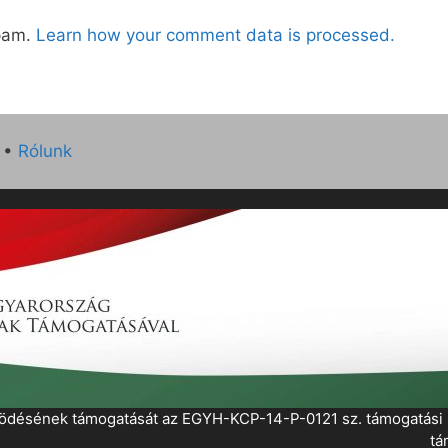
spam.
Learn how your comment data is processed.
•
Rólunk
működésének támogatását az EGYH-KCP-14-P-0121 sz. támogatás
tá