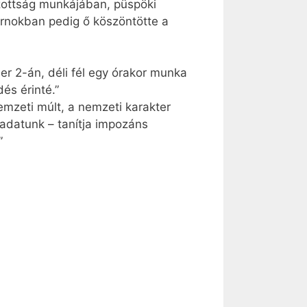
izottság munkájában, püspöki
rnokban pedig ő köszöntötte a
r 2-án, déli fél egy órakor munka
és érinté.”
emzeti múlt, a nemzeti karakter
adatunk – tanítja impozáns
”