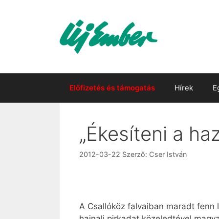
Kilépés
a
tartalomba
Előfizetés és támogatás
Hírek
E
„Ékesíteni a ha
2012-03-22
Szerző:
Cser István
A Csallóköz falvaiban maradt fenn l
hajnali pirkadat közeledtével magyar