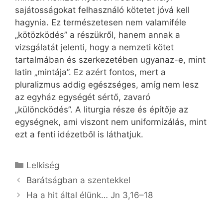
sajátosságokat felhasználó kötetet jóvá kell
hagynia. Ez természetesen nem valamiféle
„kötözködés” a részükről, hanem annak a
vizsgálatát jelenti, hogy a nemzeti kötet
tartalmában és szerkezetében ugyanaz-e, mint
latin „mintája”. Ez azért fontos, mert a
pluralizmus addig egészséges, amíg nem lesz
az egyház egységét sértő, zavaró
„különcködés”. A liturgia része és építője az
egységnek, ami viszont nem uniformizálás, mint
ezt a fenti idézetből is láthatjuk.
Kategória
Lelkiség
Barátságban a szentekkel
Ha a hit által élünk… Jn 3,16–18