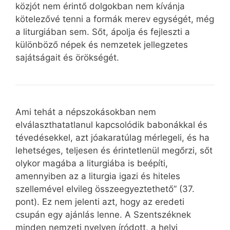
közjót nem érintő dolgokban nem kívánja
kötelezővé tenni a formák merev egységét, még
a liturgiában sem. Sőt, ápolja és fejleszti a
különböző népek és nemzetek jellegzetes
sajátságait és örökségét.
Ami tehát a népszokásokban nem
elválaszthatatlanul kapcsolódik babonákkal és
tévedésekkel, azt jóakaratúlag mérlegeli, és ha
lehetséges, teljesen és érintetlenül megőrzi, sőt
olykor magába a liturgiába is beépíti,
amennyiben az a liturgia igazi és hiteles
szellemével elvileg összeegyeztethető” (37.
pont). Ez nem jelenti azt, hogy az eredeti
csupán egy ajánlás lenne. A Szentszéknek
minden nemzeti nyelven íródott, a helyi