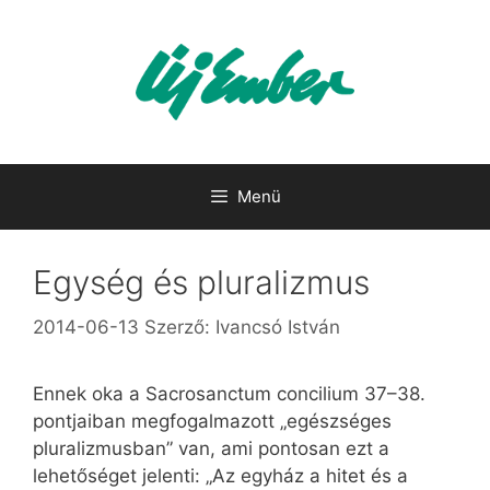
Kilépés
a
tartalomba
Menü
Egység és pluralizmus
2014-06-13
Szerző:
Ivancsó István
Ennek oka a Sacrosanctum concilium 37–38.
pontjaiban megfogalmazott „egészséges
pluralizmusban” van, ami pontosan ezt a
lehetőséget jelenti: „Az egyház a hitet és a