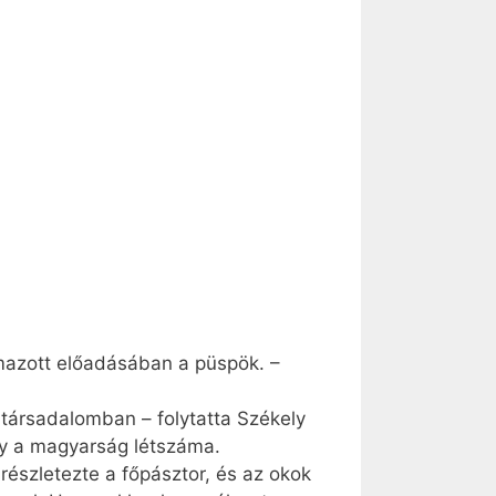
lmazott előadásában a püspök. –
társadalomban – folytatta Székely
gy a magyarság létszáma.
észletezte a főpásztor, és az okok