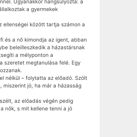
stennel. Ugyanakkor hangsúlyozta: a
állalkoztak a gyermekek
 ellenségei között tartja számon a
rfi és a nő kimondja az igent, abban
ybe beleilleszkedik a házastársnak
átsegíti a mélyponton a
 a szeretet megtanulása felé. Egy
kozzanak.
 nélkül – folytatta az előadó. Szólt
p, miszerint jó, ha már a házasság
eszélt, az előadás végén pedig
nők, s mit kellene tenni a jó