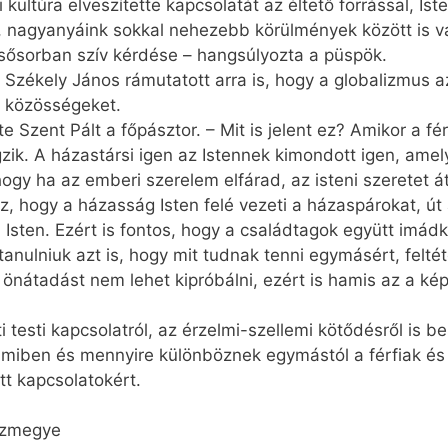
 kultúra elveszítette kapcsolatát az éltető forrással, I
 nagyanyáink sokkal nehezebb körülmények között is v
lsősorban szív kérdése – hangsúlyozta a püspök.
Székely János rámutatott arra is, hogy a globalizmus az
a közösségeket.
 Szent Pált a főpásztor. – Mit is jelent ez? Amikor a fé
zik. A házastársi igen az Istennek kimondott igen, amel
, hogy ha az emberi szerelem elfárad, az isteni szeretet 
z, hogy a házasság Isten felé vezeti a házaspárokat, út
Isten. Ezért is fontos, hogy a családtagok együtt imád
ulniuk azt is, hogy mit tudnak tenni egymásért, feltétel
s önátadást nem lehet kipróbálni, ezért is hamis az a ké
 testi kapcsolatról, az érzelmi-szellemi kötődésről is b
miben és mennyire különböznek egymástól a férfiak és a 
t kapcsolatokért.
házmegye