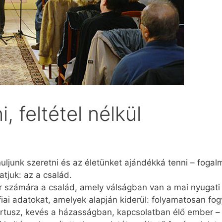
 feltétel nélkül
nuljunk szeretni és az életünket ajándékká tenni – foga
tjuk: az a család.
r számára a család, amely válságban van a mai nyugati 
iai adatokat, amelyek alapján kiderül: folyamatosan fo
rtusz, kevés a házasságban, kapcsolatban élő ember – r