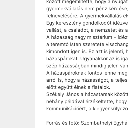
között megemlítette, hogy a nyugati
gyermekvállalás nem pénz kérdése,
felnevelésére. A gyermekvállalás e
Egy keresztény gondolkodót idézve 
vallást, a családot, a nemzetet és 
A házasság nagy misztérium – idézte
a teremtő Isten szeretete visszhang
kimondott igen is. Ez azt is jelenti
házaspárokat. Ugyanakkor az is iga
szép házasságban mindig jelen van 
A házaspároknak fontos lenne megtan
arról is, hogy a házasságot, a telje
előtt együtt élnek a fiatalok.
Székely János a házastársak közötti
néhány példával érzékeltette, hogy 
kommunikációért, a kiegyensúlyozot
Forrás és fotó: Szombathelyi Egy