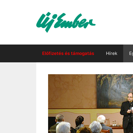
Kilépés
a
tartalomba
Előfizetés és támogatás
Hírek
E