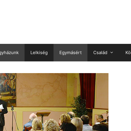
gyházunk
Lelkiség
Egymásért
Család
Kö