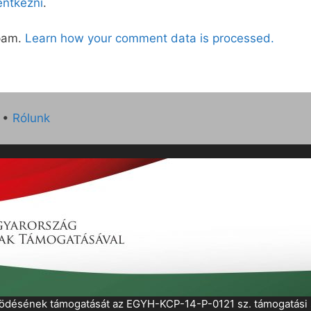
lentkezni
.
spam.
Learn how your comment data is processed.
•
Rólunk
működésének támogatását az EGYH-KCP-14-P-0121 sz. támogatás