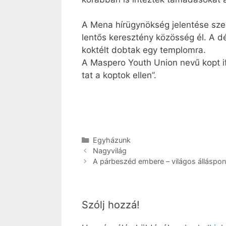
A Mena hír­ügy­nök­ség je­len­té­se sze
len­tős ke­resz­tény kö­zös­ség él. A d
koktélt dobtak egy temp­lom­ra.
A Maspero Youth Uni­on ne­vű kopt if­jú­
tat a kop­tok el­len”.
Kategória
Egyházunk
Nagyvilág
A pár­be­széd em­be­re – vi­lá­gos ál­lás­pon
Szólj hozzá!