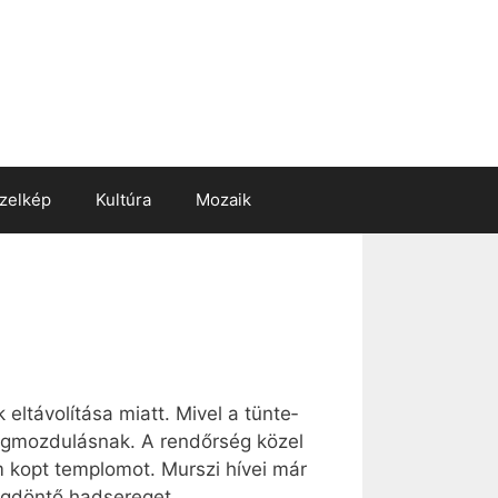
zelkép
Kultúra
Mozaik
l­tá­vo­lí­tá­sa mi­att. Mi­vel a tün­te­
g­moz­du­lás­nak. A rend­őr­ség kö­zel
rom kopt temp­lo­mot. Murszi hí­vei már
g­dön­tő had­se­re­get.