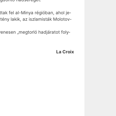
­tak fel al-Minya ré­gi­ó­ban, ahol je­
­tény la­kik, az iszlamisták Mo­lo­tov-
­ne­sen „meg­tor­ló had­já­ra­tot foly­
La Croix