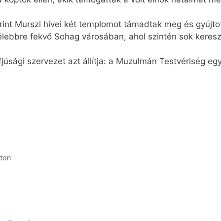
­rint Murszi hí­vei két temp­lo­mot tá­mad­tak meg és gyúj­tot
é­lebb­re fek­vő Sohag vá­ro­sá­ban, ahol szin­tén sok ke­resz
sá­gi szer­ve­zet azt ál­lít­ja: a Mu­zul­mán Test­vé­ri­ség egye
­ton