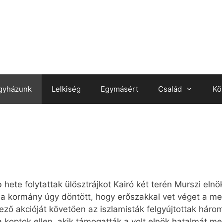
gyházunk
Lelkiség
Egymásért
Család
Kö
e­te foly­tat­tak ülő­sztráj­kot Ka­i­ró két te­rén Murszi el­nök e
i, a kor­mány úgy dön­tött, hogy erő­szak­kal vet vé­get a me
­ző ak­ci­ó­ját kö­ve­tő­en az iszlamisták fel­gyúj­tot­tak há­
 a kop­tok el­len, akik tá­mo­gat­ták a volt el­nök ha­tal­mát me