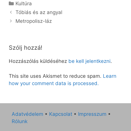
Kategória
Kultúra
Tóbiás és az angyal
Metropolisz-láz
Szólj hozzá!
Hozzászólás küldéséhez
be kell jelentkezni
.
This site uses Akismet to reduce spam.
Learn
how your comment data is processed.
Adatvédelem
•
Kapcsolat
•
Impresszum
•
Rólunk