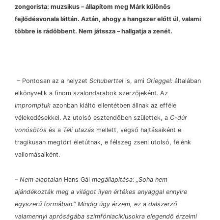
zongorista: muzsikus
–
állapítom meg Márk különös
fejlődésvonala láttán. Aztán, ahogy a hangszer előtt ül, valami
többre is rádöbbent. Nem játssza
– hallgatja a zenét.
–
Pontosan az a helyzet
Schuberttel
is, ami
Grieggel:
általában
elkönyvelik a finom szalondarabok szerzőjeként. Az
Impromptuk
azonban kiáltó ellentétben állnak az efféle
vélekedésekkel. Az utolsó esztendőben születtek, a
C-dúr
vonósötös
és a
Téli utazás
mellett, végső hajtásaiként e
tragikusan megtört életútnak, e félszeg zseni utolsó, félénk
vallomásaiként.
–
Nem alaptalan
Hans Gál
megállapítása: „Soha nem
ajándékozták meg a világot ilyen értékes anyaggal ennyire
egyszerű formában.” Mindig úgy érzem, ez a dalszerző
valamennyi apróságába szimfóniaciklusokra elegendő érzelmi