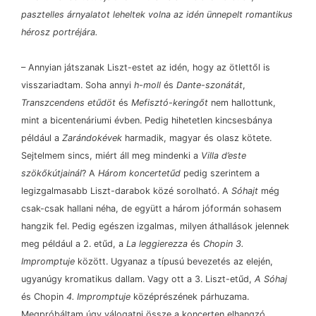
pasztelles árnyalatot leheltek volna az idén ünnepelt romantikus
hérosz portréjára.
–
Annyian játszanak Liszt-estet az idén, hogy az ötlettől is
visszariadtam. Soha annyi
h-moll
és
Dante-szonátát
,
Transzcendens etűdöt
és
Mefisztó-keringőt
nem hallottunk,
mint a bicentenáriumi évben. Pedig hihetetlen kincsesbánya
például a
Zarándokévek
harmadik, magyar és olasz kötete.
Sejtelmem sincs, miért áll meg mindenki a
Villa d’este
szökőkútjainál
? A
Három koncertetűd
pedig szerintem a
legizgalmasabb Liszt-darabok közé sorolható. A
Sóhajt
még
csak-csak hallani néha, de együtt a három jóformán sohasem
hangzik fel. Pedig egészen izgalmas, milyen áthallások jelennek
meg például a 2. etűd, a
La leggierezza
és
Chopin 3.
Impromptuje
között. Ugyanaz a típusú bevezetés az elején,
ugyanúgy kromatikus dallam. Vagy ott a 3. Liszt-etűd,
A Sóhaj
és Chopin
4. Impromptuje
középrészének párhuzama.
Megpróbáltam úgy válogatni össze a koncerten elhangzó