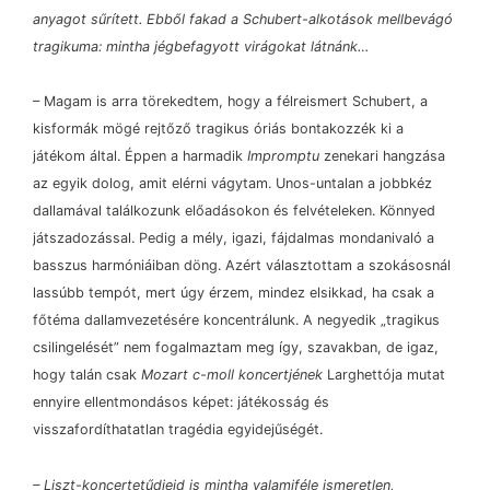
anyagot sűrített. Ebből fakad a Schubert-alkotások mellbevágó
tragikuma: mintha jégbefagyott virágokat látnánk…
–
Magam is arra törekedtem, hogy a félreismert Schubert, a
kisformák mögé rejtőző tragikus óriás bontakozzék ki a
játékom által. Éppen a harmadik
Impromptu
zenekari hangzása
az egyik dolog, amit elérni vágytam. Unos-untalan a jobbkéz
dallamával találkozunk előadásokon és felvételeken. Könnyed
játszadozással. Pedig a mély, igazi, fájdalmas mondanivaló a
basszus harmóniáiban döng. Azért választottam a szokásosnál
lassúbb tempót, mert úgy érzem, mindez elsikkad, ha csak a
főtéma dallamvezetésére koncentrálunk. A negyedik „tragikus
csilingelését” nem fogalmaztam meg így, szavakban, de igaz,
hogy talán csak
Mozart c-moll koncertjének
Larghettója mutat
ennyire ellentmondásos képet: játékosság és
visszafordíthatatlan tragédia egyidejűségét.
–
Liszt-koncertetűdjeid is mintha valamiféle ismeretlen,