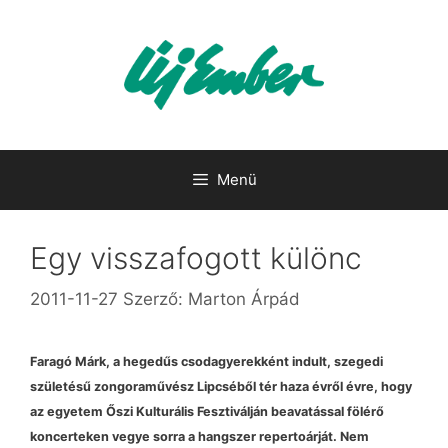
Kilépés
a
tartalomba
Menü
Egy visszafogott különc
2011-11-27
Szerző:
Marton Árpád
Faragó Márk,
a hegedűs csodagyerekként indult, szegedi
születésű zongoraművész Lipcséből tér haza évről évre, hogy
az egyetem Őszi Kulturális Fesztiválján beavatással fölérő
koncerteken vegye sorra a hangszer repertoárját. Nem