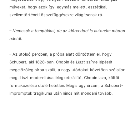
műveket, hogy azok így, egymás mellett, esztétikai,
szellemtörténeti összefüggésekre világítsanak rá.
–
Nemcsak a tempókkal, de az időrenddel is autonóm módon
bántál.
–
Az utolsó percben, a próba alatt döntöttem el, hogy
Schubert, aki 1828-ban, Chopin és
Liszt
színre lépését
megelőzőleg sírba szállt, a nagy utódokat követően szólaljon
meg. Liszt modernitása lélegzetelállító, Chopin laza, költői
formakezelése utolérhetetlen. Mégis úgy érzem, a Schubert-
impromptuk tragikuma után nincs mit mondani tovább.