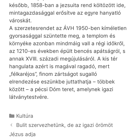
később, 1858-ban a jezsuita rend költözött ide,
mintagazdasággal erősítve az egyre hanyatló
városkát.
A szerzetesrendet az ÁVH 1950-ben kíméletlen
gyorsasággal szüntette meg, a templom és
környéke azonban mindmáig vall a régi időkről,
az 1210-es években épült bencés apátságról, s
annak XVIII. századi megújulásáról. A kis tér
hangulata azért is magával ragadó, mert
„félkaréjos”, finom zártságot sugalló
elrendezése eszünkbe juttathatja – többek
között – a pécsi Dóm teret, amelynek igazi
látványtestvére.
Kategória
Kultúra
Bulit szervezhetünk, de az igazi örömöt
Jézus adja