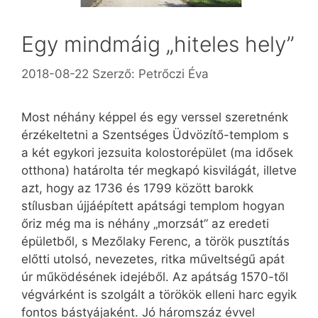
Egy mindmáig „hiteles hely”
2018-08-22
Szerző:
Petrőczi Éva
Most néhány képpel és egy verssel szeretnénk
érzékeltetni a Szentséges Üdvözítő-templom s
a két egykori jezsuita kolostorépület (ma idősek
otthona) határolta tér megkapó kisvilágát, illetve
azt, hogy az 1736 és 1799 között barokk
stílusban újjáépített apátsági templom hogyan
őriz még ma is néhány „morzsát” az eredeti
épületből, s Mezőlaky Ferenc, a török pusztítás
előtti utolsó, nevezetes, ritka műveltségű apát
úr működésének idejéből. Az apátság 1570-től
végvárként is szolgált a törökök elleni harc egyik
fontos bástyájaként. Jó háromszáz évvel