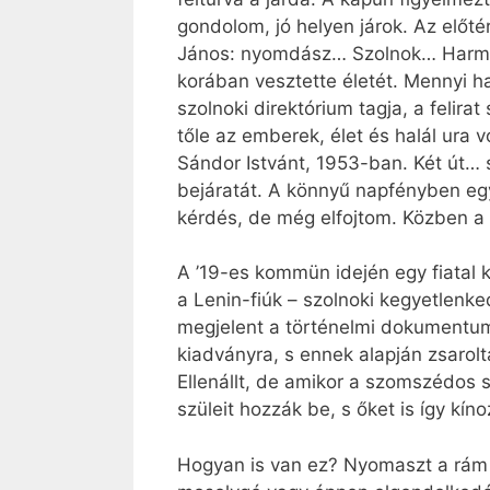
gondolom, jó helyen járok. Az előté
János: nyomdász… Szolnok… Harmin
korában vesztette életét. Mennyi 
szolnoki direktórium tagja, a felira
tőle az emberek, élet és halál ura
Sándor Istvánt, 1953-ban. Két út… 
bejáratát. A könnyű napfényben egy 
kérdés, de még elfojtom. Közben a 
A ’19-es kommün idején egy fiatal 
a Lenin-fiúk – szolnoki kegyetlenk
megjelent a történelmi dokumentum
kiadványra, s ennek alapján zsarol
Ellenállt, de amikor a szomszédos s
szüleit hozzák be, s őket is így kí
Hogyan is van ez? Nyomaszt a rám te