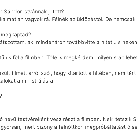
en Sándor Istvánnak jutott?
almatlan vagyok rá. Félnék az üldözéstől. De nemcsak re
et megkaptad?
átszottam, aki mindenáron továbbvitte a hitet… s nekem
űnik föl a filmben. Tőle is megkérdem: milyen srác lehe
ült filmet, arról szól, hogy kitartott a hitében, nem tért
talokat a ministrálásra.
?
ó nevű testvéreként vesz részt a filmben. Neki tetszik S
 gyorsan, mert bizony a felnőttkori megpróbáltatást ő se