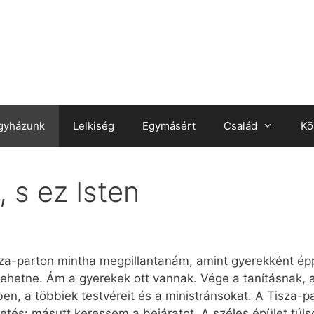
gyházunk
Lelkiség
Egymásért
Család
Kö
 s ez Isten
sza-parton mintha megpillantanám, amint gyerekként ép
lehetne. Ám a gyerekek ott vannak. Vége a tanításnak,
mben, a többiek testvéreit és a ministránsokat. A Tisza-pa
tetés: másutt keressem a bejáratot. A széles épület túls