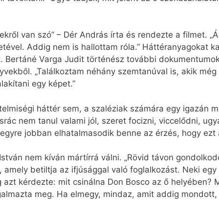
ekről van szó” – Dér András írta és rendezte a filmet. 
tletével. Addig nem is hallottam róla.” Háttéranyagokat 
t. Bertáné Varga Judit történész további dokumentumoka
önyvekből. „Találkoztam néhány szemtanúval is, akik mé
lakítani egy képet.”
elmiségi háttér sem, a szaléziak számára egy igazán mo
rác nem tanul valami jól, szeret focizni, viccelődni, ug
egyre jobban elhatalmasodik benne az érzés, hogy ezt a
stván nem kíván mártírrá válni. „Rövid távon gondolkod
amely betiltja az ifjúsággal való foglalkozást. Neki egy 
azt kérdezte: mit csinálna Don Bosco az ő helyében? Mi
almazta meg. Ha elmegy, mindaz, amit addig mondott, h