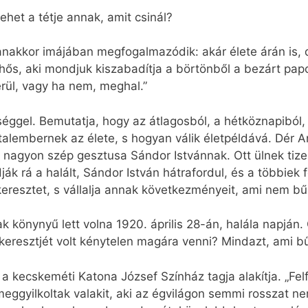
ehet a tétje annak, amit csinál?
yanakkor imájában megfogalmazódik: akár élete árán is
hős, aki mondjuk kiszabadítja a börtönből a bezárt pa
erül, vagy ha nem, meghal.”
séggel. Bemutatja, hogy az átlagosból, a hétköznapiból
alembernek az élete, s hogyan válik életpéldává. Dér An
 nagyon szép gesztusa Sándor Istvánnak. Ott ülnek tiz
dják rá a halált, Sándor István hátrafordul, és a többie
resztet, s vállalja annak következményeit, ami nem bű
könynyű lett volna 1920. április 28-án, halála napján. 
keresztjét volt kénytelen magára venni? Mindazt, ami b
, a kecskeméti Katona József Színház tagja alakítja. „F
eggyilkoltak valakit, aki az égvilágon semmi rosszat ne