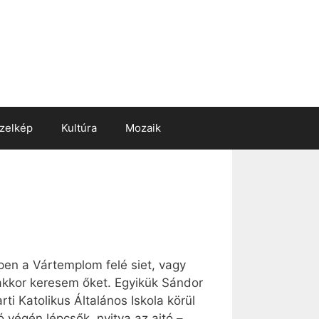
zelkép
Kultúra
Mozaik
pen a Vártemplom felé siet, vagy
 akkor keresem őket. Egyikük Sándor
rti Katolikus Általános Iskola körül
ó végén lépcsők, nyitva az ajtó –