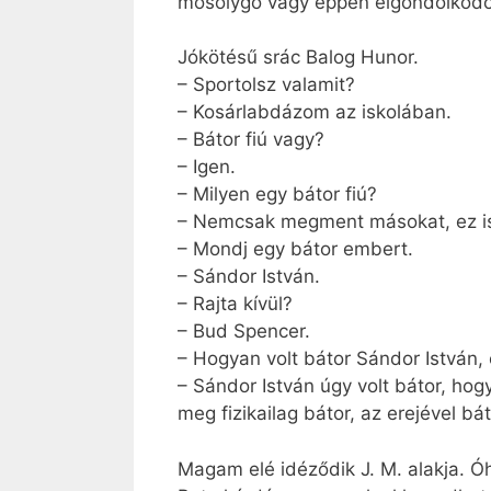
mosolygó vagy éppen elgondolkodó
Jókötésű srác Balog Hunor.
– Sportolsz valamit?
– Kosárlabdázom az iskolában.
– Bátor fiú vagy?
– Igen.
– Milyen egy bátor fiú?
– Nemcsak megment másokat, ez is b
– Mondj egy bátor embert.
– Sándor István.
– Rajta kívül?
– Bud Spencer.
– Hogyan volt bátor Sándor István,
– Sándor István úgy volt bátor, ho
meg fizikailag bátor, az erejével bát
Magam elé idéződik J. M. alakja. Ó