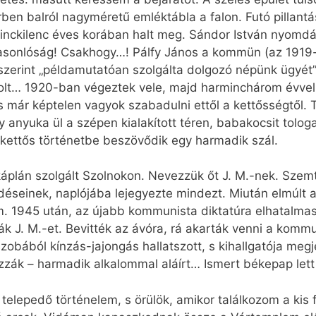
rben balról nagyméretű emléktábla a falon. Futó pillantá
ckilenc éves korában halt meg. Sándor István nyomd
hasonlóság! Csakhogy…! Pálfy János a kommün (az 1919-
t szerint „példamutatóan szolgálta dolgozó népünk ügyét”.
 volt… 1920-ban végeztek vele, majd harminchárom évvel
s már képtelen vagyok szabadulni ettől a kettősségtől. 
anyuka ül a szépen kialakított téren, babakocsit tologa
kettős történetbe beszövődik egy harmadik szál.
káplán szolgált Szolnokon. Nevezzük őt J. M.-nek. Szem
edéseinek, naplójába lejegyezte mindezt. Miután elmúlt 
. 1945 után, az újabb kommunista diktatúra elhatalmas
ták J. M.-et. Bevitték az ávóra, rá akarták venni a kom
zobából kínzás-jajongás hallatszott, s kihallgatója meg
nozzák – harmadik alkalommal aláírt… Ismert békepap lett
lepedő történelem, s örülök, amikor találkozom a kis fi