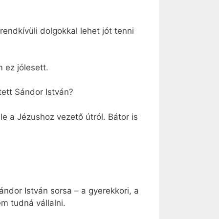
ndkívüli dolgokkal lehet jót tenni
 ez jólesett.
tett Sándor István?
 le a Jézushoz vezető útról. Bátor is
ándor István sorsa – a gyerekkori, a
m tudná vállalni.