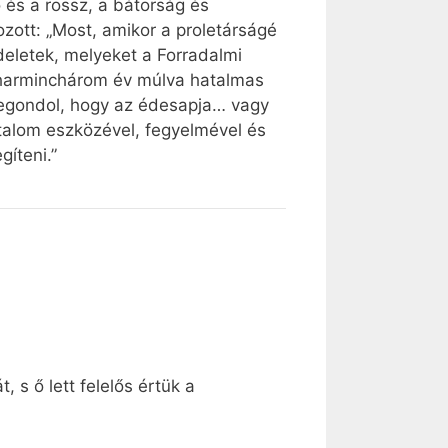
 és a rossz, a bátorság és
kozott: „Most, amikor a proletárságé
deletek, melyeket a Forradalmi
 harminchárom év múlva hatalmas
elegondol, hogy az édesapja… vagy
talom eszközével, fegyelmével és
íteni.”
 s ő lett felelős értük a