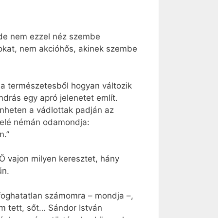
, de nem ezzel néz szembe
pokat, nem akcióhős, akinek szembe
, a természetesből hogyan változik
drás egy apró jelenetet említ.
enheten a vádlottak padján az
k felé némán odamondja:
n.”
Ő vajon milyen keresztet, hány
űn.
elfoghatatlan számomra – mondja –,
m tett, sőt… Sándor István