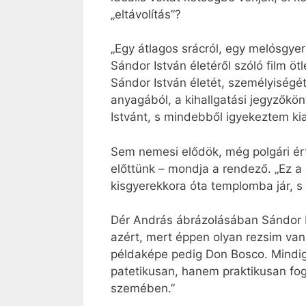
„eltávolítás”?
„Egy átlagos srácról, egy melósgyer
Sándor István életéről szóló film ö
Sándor István életét, személyiségé
anyagából, a kihallgatási jegyzők
Istvánt, s mindebből igyekeztem kia
Sem nemesi elődök, még polgári ért
előttünk – mondja a rendező. „Ez a s
kisgyerekkora óta templomba jár, s 
Dér András ábrázolásában Sándor I
azért, mert éppen olyan rezsim van, 
példaképe pedig Don Bosco. Mindig 
patetikusan, hanem praktikusan fog
szemében.”