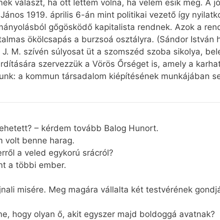
ék választ, ha ott lettem volna, ha velem esik meg. A jó
ános 1919. április 6-án mint politikai vezető így nyilat
mányolásból gőgösködő kapitalista rendnek. Azok a ren
almas ökölcsapás a burzsoá osztályra. (Sándor István
, J. M. szívén súlyosat üt a szomszéd szoba sikolya, b
rdítására szervezzük a Vörös Őrséget is, amely a karha
lunk: a kommun társadalom kiépítésének munkájában seg
 lehetett? – kérdem tovább Balog Hunort.
m volt benne harag.
erről a veled egykorú srácról?
nt a többi ember.
nali misére. Meg magára vállalta két testvérének gondját,
nne, hogy olyan ő, akit egyszer majd boldoggá avatnak?