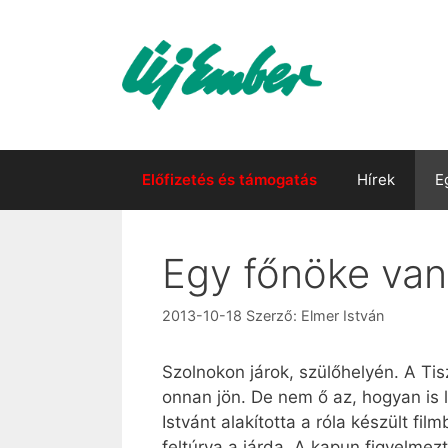
Kilépés
a
tartalomba
Előfizetés és támogatás
Hírek
E
Egy főnöke van,
2013-10-18
Szerző:
Elmer István
Szolnokon járok, szülőhelyén. A Ti
onnan jön. De nem ő az, hogyan is 
Istvánt alakította a róla készült fil
feltúrva a járda. A kapun figyelmez