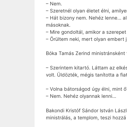
– Nem.
– Szeretnél olyan életet élni, amily
– Hát bizony nem. Nehéz lenne… alk
másoknak.
– Mire gondoltál, amikor a szerep
– Örültem neki, mert olyan embert j
Bóka Tamás Zerind ministránsként t
– Szerintem kitartó. Láttam az elkész
volt. Üldözték, mégis tanította a fia
– Volna bátorságod úgy élni, mint ő
– Nem. Nehéz olyannak lenni…
Bakondi Kristóf Sándor István Lászl
ministrálás, a templom, teszi hozzá