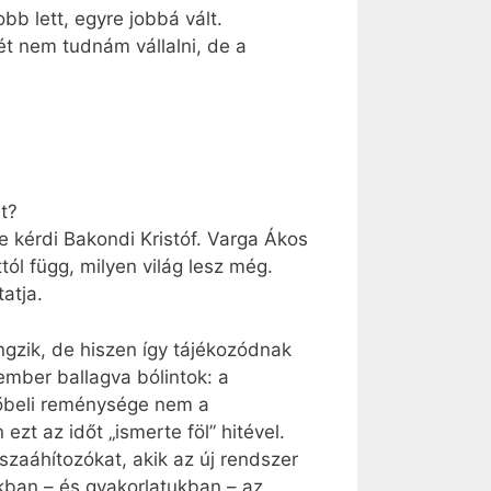
bb lett, egyre jobbá vált.
ét nem tudnám vállalni, de a
t?
kérdi Bakondi Kristóf. Varga Ákos
ól függ, milyen világ lesz még.
atja.
ngzik, de hiszen így tájékozódnak
ember ballagva bólintok: a
vőbeli reménysége nem a
zt az időt „ismerte föl” hitével.
szaáhítozókat, akik az új rendszer
tukban – és gyakorlatukban – az