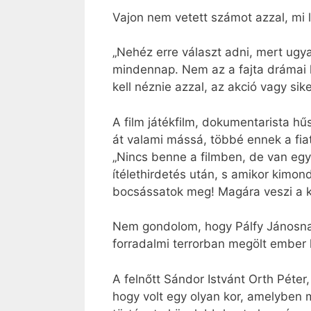
Vajon nem vetett számot azzal, mi l
„Nehéz erre választ adni, mert ug
mindennap. Nem az a fajta drámai 
kell néznie azzal, az akció vagy sik
A film játékfilm, dokumentarista hű
át valami mássá, többé ennek a fiat
„Nincs benne a filmben, de van egy
ítélethirdetés után, s amikor kimon
bocsássatok meg! Magára veszi a ke
Nem gondolom, hogy Pálfy Jánosnak 
forradalmi terrorban megölt ember 
A felnőtt Sándor Istvánt Orth Péter
hogy volt egy olyan kor, amelyben m