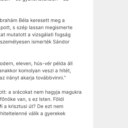
„Ábrahám Béla keresett meg a
kapott, s szép lassan megismerte
t mutatott a vizsgálati fogság
g személyesen ismerték Sándor
dern, eleven, hús-vér példa áll
yanakkor komolyan veszi a hitét,
z irányt akarja továbbvinni.”
ott: a srácokat nem hagyja magukra
főnöke van, s ez Isten. Földi
 a krisztusi út? De ezt nem
iteltelenné válik a gyerekek