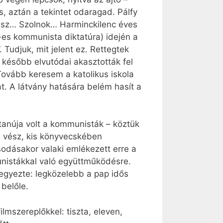
s, aztán a tekintet odaragad. Pálfy
ász… Szolnok… Harminckilenc éves
es kommunista diktatúra) idején a
 Tudjuk, mit jelent ez. Rettegtek
 később elvutódai akasztották fel
Tovább keresem a katolikus iskola
t. A látvány hatására belém hasít a
tanúja volt a kommunisták – köztük
a vész, kis könyvecskében
odásakor valaki emlékezett erre a
munistákkal való együttműködésre.
jegyezte: legközelebb a pap idős
 belőle.
lmszereplőkkel: tiszta, eleven,