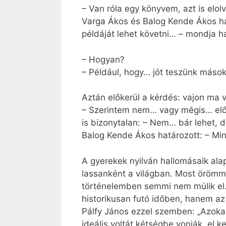
– Van róla egy könyvem, azt is elol
Varga Ákos és Balog Kende Ákos has
példáját lehet követni… – mondja h
– Hogyan?
– Például, hogy… jót teszünk máso
Aztán előkerül a kérdés: vajon ma v
– Szerintem nem… vagy mégis… előf
is bizonytalan: – Nem… bár lehet, d
Balog Kende Ákos határozott: – Min
A gyerekek nyilván hallomásaik ala
lassanként a világban. Most örömme
történelemben semmi nem múlik el. 
historikusan futó időben, hanem az 
Pálfy János ezzel szemben: „Azokat 
ideális voltát kétségbe vonják, el k