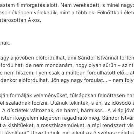
vastam filmforgatás előtt. Nem verekedett, s minél nagyo
onlóképpen vélekedik, mint a többiek. Fölnőttkori élet
atározottan Ákos.
knak.
agy a jövőben előfordulhat, ami Sándor Istvánnal történ
ordulhat, de nem mondanám, hogy olyan sűrűn – szinte 
e nem hiszem. Ilyen csak a múltban fordulhatott elő… att
denkor előfordulhat. Jön egy nagy fordulat… – nem folyt
pján formálják véleményüket, túlságosan felnőttesen ha
l szaladnak focizni. Utánuk tekintek, s én, az idősödő 
A díszletek változnak, de bármi, bármikor… A világ jö
isteni kegyelem idejében ragadható meg. Sándor István e
a kishitűeket, a rosszhiszeműeket, a régi rendszert vis
ell távolítani.” Ugye tudjuk, mit jelent az ő szóhasznála