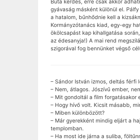
Buta kérdés, erre csak akkor adhatn
gyávaság másként különül el. Pálfy J
a hatalom, bűnhődnie kell a kizsák
Kormányzótanács kiad, egy-egy hat
ökölcsapást kap kihallgatása során
az édesanyja!) A mai rend megszilá
szigorával fog bennünket végső cé
– Sándor István izmos, deltás férfi
– Nem, átlagos. Jószívű ember, ne
– Mit gondoltál a film forgatásakor 
– Hogy hívő volt. Kicsit másabb, mi
– Miben különbözött?
– Már gyerekként mindig eljárt a haj
templomban.
– Ha most ide járna a suliba, föltű