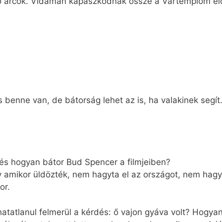
 arcok. Vidáman kapaszkodnak össze a Vártemplom elő
enne van, de bátorság lehet az is, ha valakinek segít
 és hogyan bátor Bud Spencer a filmjeiben?
gy amikor üldözték, nem hagyta el az országot, nem hagy
or.
hatatlanul felmerül a kérdés: ő vajon gyáva volt? Hogy