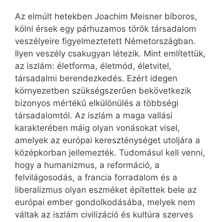
Az elmúlt hetekben Joachim Meisner bíboros,
kölni érsek egy párhuzamos török társadalom
veszélyeire figyelmeztetett Németországban.
Ilyen veszély csakugyan létezik. Mint említettük,
az iszlám: életforma, életmód, életvitel,
társadalmi berendezkedés. Ezért idegen
környezetben szükségszerűen bekövetkezik
bizonyos mértékű elkülönülés a többségi
társadalomtól. Az iszlám a maga vallási
karakterében máig olyan vonásokat visel,
amelyek az európai kereszténységet utoljára a
középkorban jellemezték. Tudomásul kell venni,
hogy a humanizmus, a reformáció, a
felvilágosodás, a francia forradalom és a
liberalizmus olyan eszméket építettek bele az
európai ember gondolkodásába, melyek nem
váltak az iszlám civilizáció és kultúra szerves