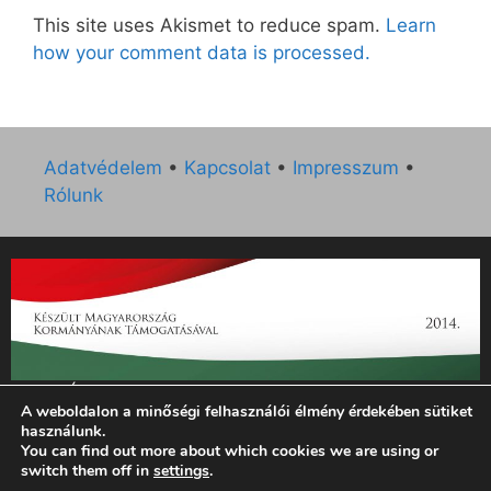
This site uses Akismet to reduce spam.
Learn
how your comment data is processed.
Adatvédelem
•
Kapcsolat
•
Impresszum
•
Rólunk
„Az Új Ember katolikus hetilap 2014. évi működésének
A weboldalon a minőségi felhasználói élmény érdekében sütiket
támogatását az EGYH-KCP-14-P-0121 sz. támogatási
használunk.
szerződés keretében 3 000 000 Ft összegben támogatta az
You can find out more about which cookies we are using or
Emberi Erőforrások Minisztériuma.”
switch them off in
settings
.