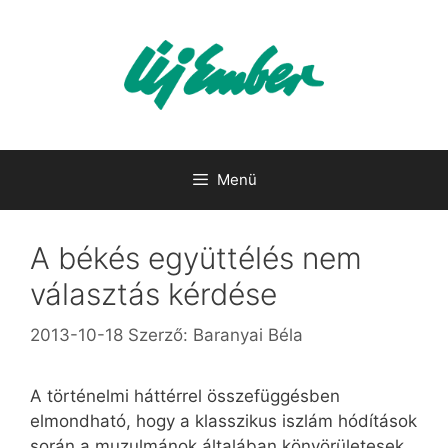
Kilépés
a
tartalomba
Menü
A békés együttélés nem
választás kérdése
2013-10-18
Szerző:
Baranyai Béla
A történelmi háttérrel összefüggésben
elmondható, hogy a klasszikus iszlám hódítások
során a muzulmánok általában könyörületesek