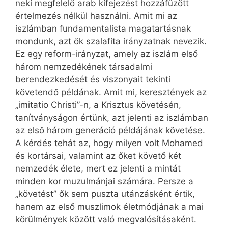
neki megfelelő arab kifejezést hozzáfűzött
értelmezés nélkül használni. Amit mi az
iszlámban fundamentalista magatartásnak
mondunk, azt ők szalafita irányzatnak nevezik.
Ez egy reform-irányzat, amely az iszlám első
három nemzedékének társadalmi
berendezkedését és viszonyait tekinti
követendő példának. Amit mi, keresztények az
„imitatio Christi”-n, a Krisztus követésén,
tanítványságon értünk, azt jelenti az iszlámban
az első három generáció példájának követése.
A kérdés tehát az, hogy milyen volt Mohamed
és kortársai, valamint az őket követő két
nemzedék élete, mert ez jelenti a mintát
minden kor muzulmánjai számára. Persze a
„követést” ők sem puszta utánzásként értik,
hanem az első muszlimok életmódjának a mai
körülmények között való megvalósításaként.