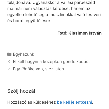
tulajdonává. Ugyanakkor a vallási párbeszéd
ma már nem választás kérdése, hanem az
egyetlen lehetőség a muszlimokkal való testvéri
és baráti együttélésre.
Fotó: Kissimon István
Kategória
Egyházunk
El kell hagyni a középkori gondolkodást
Egy főnöke van, s ez Isten
Szólj hozzá!
Hozzászólás küldéséhez
be kell jelentkezni
.