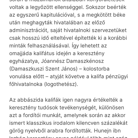
voltak a legyőzött ellenséggel. Sokszor beérték
az egyszerű kapitulációval, s a megkötött béke
után meghagyták hivatalában az előző
adminisztrációt, saját hivatalnoki szervezetüket
csak hosszú idő elteltével építették ki a korábbi
minták felhasználásával. Így lehetett az
omajjáda kalifátus idején a keresztény
egyházatya, Jóannész Damaszkénosz
(Damaszkuszi Szent János) – kolostorba
vonulása előtt – atyját követve a kalifa pénzügyi
főhivatalnoka (logothetész).
Az abbászida kalifák igen nagyra értékelték a
keresztény tudósok tevékenységét, különösen
azt a fordítói munkát, amelynek során az akkor
ismert klasszikus irodalom kilencven százalékát
görög nyelvből arabra fordították. Hunejn ibn