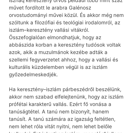
Iszháq keresztény orvos például több mint száz
művet fordított le arabra Galénosz
orvostudományi művei közül. És akkor még nem
szóltunk a filozófiai és teológiai irodalomról, az
iszlám–keresztény vallási vitákról.
Összefoglalóan elmondhatjuk, hogy az
abbászida korban a keresztény tudósok voltak
azok, akik a muzulmánok kezébe adták a
szellemi fegyverzetet ahhoz, hogy a vallási és
kulturális küzdelemben végül is az iszlám
győzedelmeskedjék.
Ha keresztény–iszlám párbeszédről beszélünk,
akkor nem szabad elfelejtenünk, hogy az iszlám
prófétai karakterű vallás. Ezért fő vonása a
tanúságtétel. A tanú nem bizonyít, hanem
tanúsít. A tanú számára az igazság feltétlen,
nem lehet róla vitát nyitni, nem lehet belőle