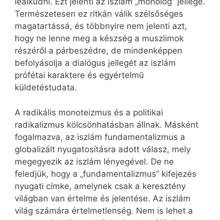
lealkudni. Ezt jelenti az iszlám „monológ” jellege.
Természetesen ez ritkán válik szélsőséges
magatartássá, és többnyire nem jelenti azt,
hogy ne lenne meg a készség a muszlimok
részéről a párbeszédre, de mindenképpen
befolyásolja a dialógus jellegét az iszlám
prófétai karaktere és egyértelmű
küldetéstudata.
A radikális monoteizmus és a politikai
radikalizmus kölcsönhatásban állnak. Másként
fogalmazva, az iszlám fundamentalizmus a
globalizált nyugatosításra adott válasz, mely
megegyezik az iszlám lényegével. De ne
feledjük, hogy a „fundamentalizmus” kifejezés
nyugati címke, amelynek csak a keresztény
világban van értelme és jelentése. Az iszlám
világ számára értelmetlenség. Nem is lehet a