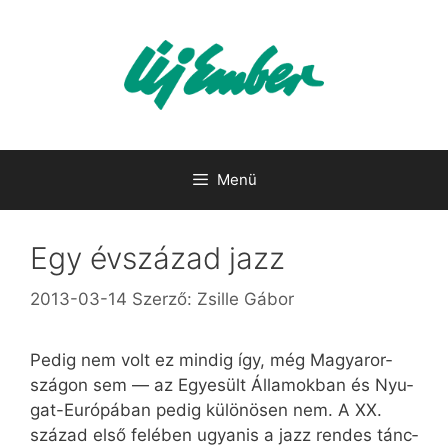
Kilépés
a
tartalomba
Menü
Egy évszázad jazz
2013-03-14
Szerző:
Zsille Gábor
Pe­dig nem volt ez min­dig így, még Ma­gyar­or­
szá­gon sem — az Egye­sült Ál­la­mok­ban és Nyu­
gat-Eu­ró­pá­ban pe­dig kü­lö­nö­sen nem. A XX.
szá­zad el­ső fe­lé­ben ugyan­is a jazz ren­des tánc­