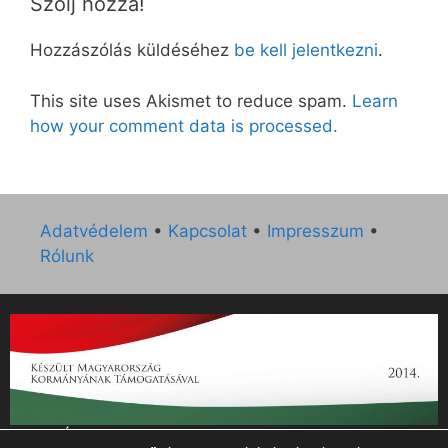
Szólj hozzá!
Hozzászólás küldéséhez
be kell jelentkezni
.
This site uses Akismet to reduce spam.
Learn
how your comment data is processed.
Adatvédelem
•
Kapcsolat
•
Impresszum
•
Rólunk
„Az Új Ember katolikus hetilap 2014. évi működésének