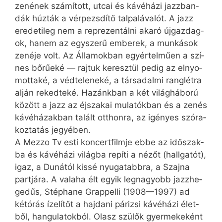
ze­né­nek szá­mí­tott, ut­cai és ká­vé­há­zi jazz­ban­
dák húz­ták a vér­pezs­dí­tő talp­alá­va­lót. A jazz
ere­de­ti­leg nem a rep­re­zen­tál­ni aka­ró új­gaz­dag­
ok, ha­nem az egy­sze­rű em­be­rek, a mun­ká­sok
ze­né­je volt. Az Ál­la­mok­ban egy­ér­tel­mű­en a szí­
nes bő­rűeké — raj­tuk ke­resz­tül pe­dig az el­nyo­
mot­ta­ké, a véd­te­le­ne­ké, a tár­sa­dal­mi rang­lét­ra
al­ján re­ked­te­ké. Ha­zánk­ban a két vi­lág­há­bo­rú
kö­zött a jazz az éj­sza­kai mu­la­tók­ban és a ze­nés
ká­vé­há­zak­ban ta­lált ott­hon­ra, az igé­nyes szó­ra­
koz­ta­tás je­gyé­ben.
A Mezzo Tv es­ti kon­cert­film­je eb­be az idő­szak­
ba és ká­vé­há­zi vi­lág­ba re­pí­ti a né­zőt (hall­ga­tót),
igaz, a Du­ná­tól kis­sé nyu­ga­tabb­ra, a Szaj­na
part­já­ra. A va­la­ha élt egyik leg­na­gyobb jazz­he­
ge­dűs, Stéphane Grappelli (1908—1997) ad
két­órás íze­lí­tőt a haj­da­ni pá­ri­zsi ká­vé­há­zi élet­
ből, han­gu­la­tok­ból. Olasz szü­lők gyer­me­ke­ként