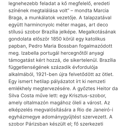
legnehezebb feladat a kő megfelelő, eredeti
színének megtalálása volt” – mondta Marcia
Braga, a munkálatok vezetője. A talapzatával
együtt harmincnyolc méter magas, art deco
stílusú szobor Brazília jelképe. Megalkotásának
gondolata először 1850 körül egy katolikus
papban, Pedro Maria Bossban fogalmazódott
meg. Izabella portugál hercegnőtől anyagi
támogatást kért hozzá, de sikertelenül. Brazília
függetlenségének századik évfordulója
alkalmából, 1921-ben újra felvetődött az ötlet.
Egy ismert hetilap pályázatot írt ki nemzeti
emlékhely megtervezésére. A győztes Heitor da
Silva Costa műve lett: egy Krisztus-szobor,
amely oltalmazón magához öleli a várost. Az
elképzelés megvalósítására a Rio de Janeiró-i
egyházmegye adománygyűjtést szervezett. A
szobor Párizsban készült el; fő szerkezeti