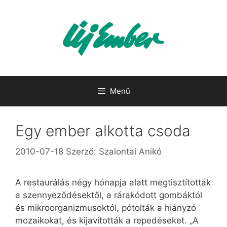
Kilépés
a
tartalomba
Menü
Egy ember alkotta csoda
2010-07-18
Szerző:
Szalontai Anikó
A restaurálás négy hónapja alatt megtisztították
a szennyeződésektől, a rárakódott gombáktól
és mikroorganizmusoktól, pótolták a hiányzó
mozaikokat, és kijavították a repedéseket. „A