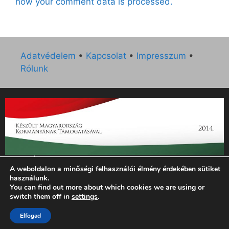
how your comment data is processed.
Adatvédelem
•
Kapcsolat
•
Impresszum
•
Rólunk
„Az Új Ember katolikus hetilap 2014. évi működésének
A weboldalon a minőségi felhasználói élmény érdekében sütiket
támogatását az EGYH-KCP-14-P-0121 sz. támogatási
használunk.
szerződés keretében 3 000 000 Ft összegben támogatta az
You can find out more about which cookies we are using or
Emberi Erőforrások Minisztériuma.”
switch them off in
settings
.
Elfogad
© 2026 Magyar Kurír - Új Ember
• Készült
GeneratePress