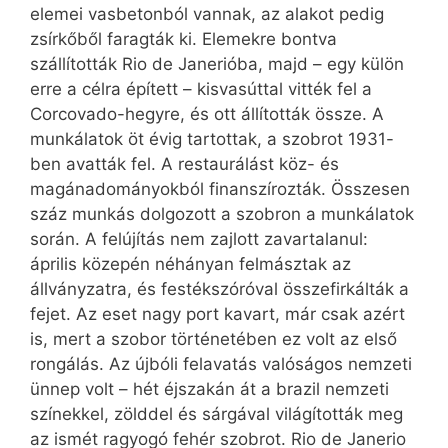
elemei vasbetonból vannak, az alakot pedig
zsírkőből faragták ki. Elemekre bontva
szállították Rio de Janerióba, majd – egy külön
erre a célra épített – kisvasúttal vitték fel a
Corcovado-hegyre, és ott állították össze. A
munkálatok öt évig tartottak, a szobrot 1931-
ben avatták fel. A restaurálást köz- és
magánadományokból finanszírozták. Összesen
száz munkás dolgozott a szobron a munkálatok
során. A felújítás nem zajlott zavartalanul:
április közepén néhányan felmásztak az
állványzatra, és festékszóróval összefirkálták a
fejet. Az eset nagy port kavart, már csak azért
is, mert a szobor történetében ez volt az első
rongálás. Az újbóli felavatás valóságos nemzeti
ünnep volt – hét éjszakán át a brazil nemzeti
színekkel, zölddel és sárgával világították meg
az ismét ragyogó fehér szobrot. Rio de Janerio