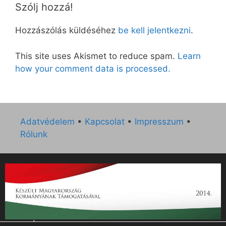
Szólj hozzá!
Hozzászólás küldéséhez
be kell jelentkezni
.
This site uses Akismet to reduce spam.
Learn
how your comment data is processed.
Adatvédelem
•
Kapcsolat
•
Impresszum
•
Rólunk
„Az Új Ember katolikus hetilap 2014. évi működésének