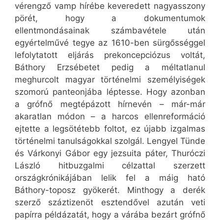
vérengző vamp hírébe keveredett nagyasszony
pörét, hogy a dokumentumok
ellentmondásainak számbavétele után
egyértelművé tegye az 1610-ben sürgősséggel
lefolytatott eljárás prekoncepciózus voltát,
Báthory Erzsébetet pedig a méltatlanul
meghurcolt magyar történelmi személyiségek
szomorú panteonjába léptesse. Hogy azonban
a grófnő megtépázott hírnevén – már-már
akaratlan módon – a harcos ellenreformáció
ejtette a legsötétebb foltot, ez újabb izgalmas
történelmi tanulságokkal szolgál. Lengyel Tünde
és Várkonyi Gábor egy jezsuita páter, Thuróczi
László hitbuzgalmi célzattal szerzett
országkrónikájában lelik fel a máig ható
Báthory-toposz gyökerét. Minthogy a derék
szerző száztizenöt esztendővel azután veti
papírra példázatát, hogy a várába bezárt grófnő