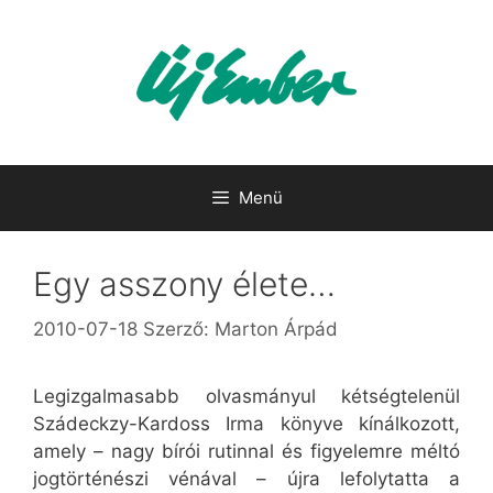
Kilépés
a
tartalomba
Menü
Egy asszony élete…
2010-07-18
Szerző:
Marton Árpád
Legizgalmasabb olvasmányul kétségtelenül
Szádeckzy-Kardoss Irma könyve kínálkozott,
amely – nagy bírói rutinnal és figyelemre méltó
jogtörténészi vénával – újra lefolytatta a