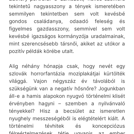
tekintetű nagyasszony a tények ismeretében
semmilyen tekintetben sem volt kevésbé
gondos családanya, odaadó feleség és
figyelmes gazdasszony, semmivel sem volt
kevésbé igazságos kormányzója uradalmainak,
mint szerencsésebb társnői, akiket az utókor a
pozitív példák körébe utalt.
Alig néhány hónapja csak, hogy nevét egy
szlovák horrorfantázia moziplakátjai kürtölték
világgá. Vajon négyszáz év távolából is
szükségünk van a negatív hősnőre? Jogunkban
áll-e a hamis alapokon nyugvó történelmi klisét
érvényben hagyni – szemben a nyilvánvaló
tényekkel? Hisz a becsület az ismeretlen
nyughely messzeségéből is elégtételért kiált. A
történelmi tévhitek és koncepciózus
félreértelmezések tétje ugyanis az ember