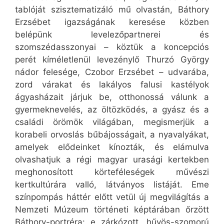
tablóját szisztematizáló mű olvastán, Báthory
Erzsébet igazságának keresése közben
belépünk levelezőpartnerei és
szomszédasszonyai – köztük a koncepciós
perét kíméletlenül levezénylő Thurzó György
nádor felesége, Czobor Erzsébet – udvarába,
zord várakat és lakályos falusi kastélyok
ágyasházait járjuk be, otthonossá válunk a
gyermeknevelés, az öltözködés, a gyász és a
családi örömök világában, megismerjük a
korabeli orvoslás bűbájosságait, a nyavalyákat,
amelyek elődeinket kínozták, és elámulva
olvashatjuk a régi magyar urasági kertekben
meghonosított körteféleségek művészi
kertkultúrára valló, látványos listáját. Eme
színpompás háttér előtt vetül új megvilágítás a
Nemzeti Múzeum történeti képtárában őrzött
Báthory-portréra: e zárkózott, hűvös-szomorú