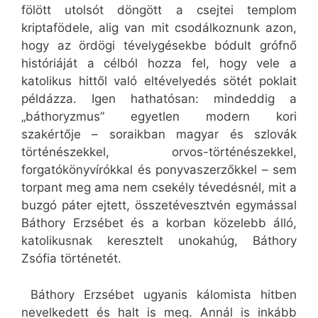
fölött utolsót döngött a csejtei templom
kriptafödele, alig van mit csodálkoznunk azon,
hogy az ördögi tévelygésekbe bódult grófnő
históriáját a célból hozza fel, hogy vele a
katolikus hittől való eltévelyedés sötét poklait
példázza. Igen hathatósan: mindeddig a
„báthoryzmus” egyetlen modern kori
szakértője – soraikban magyar és szlovák
történészekkel, orvos-történészekkel,
forgatókönyvírókkal és ponyvaszerzőkkel – sem
torpant meg ama nem csekély tévedésnél, mit a
buzgó páter ejtett, összetévesztvén egymással
Báthory Erzsébet és a korban közelebb álló,
katolikusnak keresztelt unokahúg, Báthory
Zsófia történetét.
Báthory Erzsébet ugyanis kálomista hitben
nevelkedett és halt is meg. Annál is inkább