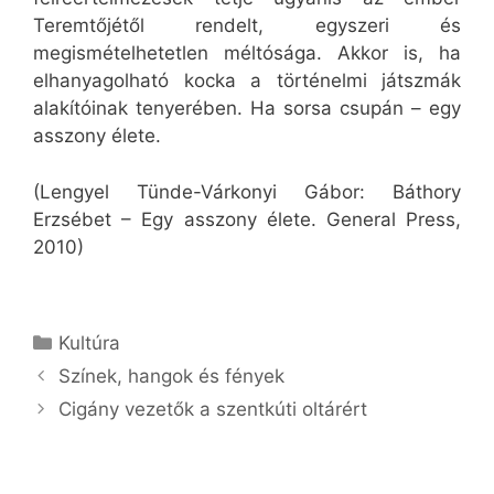
Teremtőjétől rendelt, egyszeri és
megismételhetetlen méltósága. Akkor is, ha
elhanyagolható kocka a történelmi játszmák
alakítóinak tenyerében. Ha sorsa csupán – egy
asszony élete.
(Lengyel Tünde-Várkonyi Gábor: Báthory
Erzsébet – Egy asszony élete. General Press,
2010)
Kategória
Kultúra
Színek, hangok és fények
Cigány vezetők a szentkúti oltárért