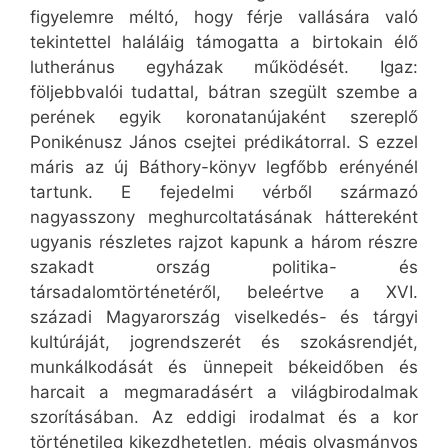
figyelemre méltó, hogy férje vallására való
tekintettel haláláig támogatta a birtokain élő
lutheránus egyházak működését. Igaz:
följebbvalói tudattal, bátran szegült szembe a
perének egyik koronatanújaként szereplő
Ponikénusz János csejtei prédikátorral. S ezzel
máris az új Báthory-könyv legfőbb erényénél
tartunk. E fejedelmi vérből származó
nagyasszony meghurcoltatásának háttereként
ugyanis részletes rajzot kapunk a három részre
szakadt ország politika- és
társadalomtörténetéről, beleértve a XVI.
századi Magyarország viselkedés- és tárgyi
kultúráját, jogrendszerét és szokásrendjét,
munkálkodását és ünnepeit békeidőben és
harcait a megmaradásért a világbirodalmak
szorításában. Az eddigi irodalmat és a kor
történetileg kikezdhetetlen, mégis olvasmányos