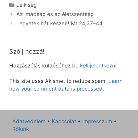
Kategória
Lelkiség
Az imádság és az életszentség
Legyetek hát készen! Mt 24,37–44
Szólj hozzá!
Hozzászólás küldéséhez
be kell jelentkezni
.
This site uses Akismet to reduce spam.
Learn
how your comment data is processed.
Adatvédelem
•
Kapcsolat
•
Impresszum
•
Rólunk