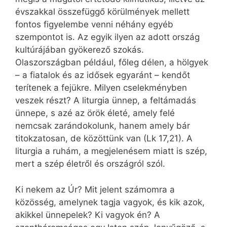
évszakkal összefüggő körülmények mellett
fontos figyelembe venni néhány egyéb
szempontot is. Az egyik ilyen az adott ország
kultúrájában gyökerező szokás.
Olaszországban például, főleg délen, a hölgyek
– a fiatalok és az idősek egyaránt – kendőt
terítenek a fejükre. Milyen cselekményben
veszek részt? A liturgia ünnep, a feltámadás
ünnepe, s azé az örök életé, amely felé
nemcsak zarándokolunk, hanem amely bár
titokzatosan, de közöttünk van (Lk 17,21). A
liturgia a ruhám, a megjelenésem miatt is szép,
mert a szép életről és országról szól.
Ki nekem az Úr? Mit jelent számomra a
közösség, amelynek tagja vagyok, és kik azok,
akikkel ünnepelek? Ki vagyok én? A