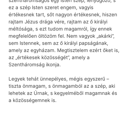
szentháromságos egy Isten szép, lenyűgöző, s
ez a szép Isten szeret engem, vagyis
értékesnek tart, sőt nagyon értékesnek, hiszen
rajtam Jézus drága vére, rajtam az ő királyi
méltósága, s ezt tudom magamról, így ennek
megfelelően öltözöm fel. Nem vagyok „akárki”,
sem Istennek, sem az ő királyi papságának,
amely az egyházam. Megtisztelem ezért őket is,
az „értékesek közösségét”, amely a
Szentháromság ikonja.
Legyek tehát ünnepélyes, mégis egyszerű –
tiszta önmagam, s önmagamból az a szép, aki
lehetek az Úrnak, s kegyelméből magamnak és
a közösségemnek is.