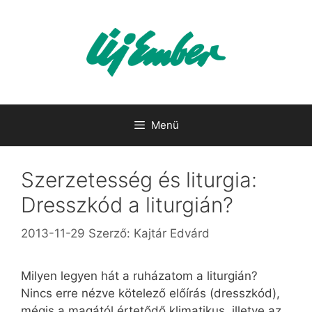
Kilépés
a
tartalomba
Menü
Szerzetesség és liturgia:
Dresszkód a liturgián?
2013-11-29
Szerző:
Kajtár Edvárd
Milyen legyen hát a ruházatom a liturgián?
Nincs erre nézve kötelező előírás (dresszkód),
mégis a magától értetődő klimatikus, illetve az