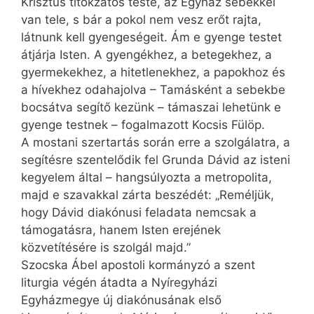
Krisztus titokzatos teste, az Egyház sebekkel
van tele, s bár a pokol nem vesz erőt rajta,
látnunk kell gyengeségeit. Ám e gyenge testet
átjárja ­Isten. A gyengékhez, a betegekhez, a
gyermekekhez, a hitetlenekhez, a papokhoz és
a hívekhez odahajolva – Tamásként a sebekbe
bocsátva segítő kezünk – támaszai lehetünk e
gyenge testnek – fogalmazott Kocsis Fülöp.
A mostani szertartás során erre a szolgálatra, a
segítésre szentelődik fel Grunda Dávid az isteni
kegyelem által – hangsúlyozta a metropolita,
majd e szavakkal zárta beszédét: „Reméljük,
hogy Dávid diakónusi feladata nemcsak a
támogatásra, hanem Isten erejének
közvetítésére is szolgál majd.”
Szocska Ábel apostoli kormányzó a szent
liturgia végén átadta a Nyíregyházi
Egyházmegye új diakónusának első