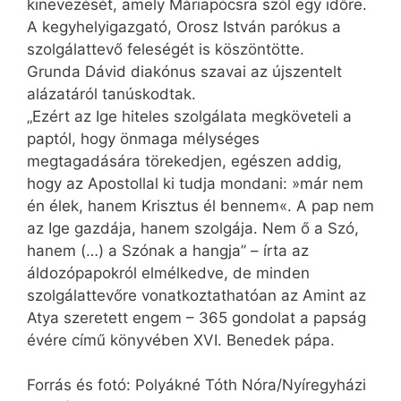
kinevezését, amely Máriapócsra szól egy időre.
A kegyhelyigazgató, Orosz István parókus a
szolgálattevő feleségét is köszöntötte.
Grunda Dávid diakónus szavai az újszentelt
alázatáról tanúskodtak.
„Ezért az Ige hiteles szolgálata megköveteli a
paptól, hogy önmaga mélységes
megtagadására törekedjen, egészen addig,
hogy az Apostollal ki tudja mondani: »már nem
én élek, hanem Krisztus él bennem«. A pap nem
az Ige gazdája, hanem szolgája. Nem ő a Szó,
hanem (…) a Szónak a hangja” – írta az
áldozópa­pokról elmélkedve, de minden
szolgálattevőre vonatkoztathatóan az Amint az
Atya szeretett engem – 365 gondolat a papság
évére című könyvében XVI. Benedek pápa.
Forrás és fotó: Polyákné Tóth Nóra/Nyíregyházi