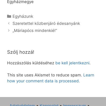
Egyházmegye
Kategória
Egyházunk
Szeretettel közbenjáró édesanyánk
„Máriapócs mindenkié!”
Szólj hozzá!
Hozzászólás küldéséhez
be kell jelentkezni
.
This site uses Akismet to reduce spam.
Learn
how your comment data is processed.
Adatvédelem
•
Kapcsolat
•
Impresszum
•