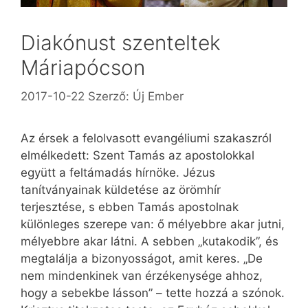
Diakónust szenteltek
Máriapócson
2017-10-22
Szerző:
Új Ember
Az érsek a felolvasott evangéliumi szakaszról
elmélkedett: Szent Tamás az apostolokkal
együtt a feltámadás hírnöke. Jézus
tanítványainak küldetése az örömhír
terjesztése, s ebben Tamás apostolnak
különleges szerepe van: ő mélyebbre akar jutni,
mélyebbre akar látni. A sebben „kutakodik”, és
megtalálja a bizonyosságot, amit keres. „De
nem mindenkinek van érzékenysége ahhoz,
hogy a sebekbe lásson” – tette hozzá a szónok.