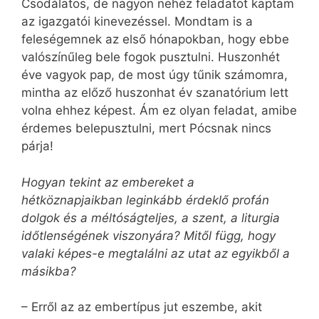
Csodálatos, de nagyon nehéz fel­adatot kaptam
az igazgatói kinevezéssel. Mondtam is a
feleségemnek az első hónapokban, hogy ebbe
valószínűleg bele fogok pusztulni. Huszonhét
éve vagyok pap, de most úgy tűnik számomra,
mintha az előző huszonhat év szanatórium lett
volna ehhez képest. Ám ez olyan fel­adat, amibe
érdemes belepusztulni, mert Pócsnak nincs
párja!
Hogyan tekint az embereket a
hétköznapjaikban leginkább érdeklő profán
dolgok és a méltóságteljes, a szent, a liturgia
időtlenségének viszonyára? Mitől függ, hogy
valaki képes-e megtalálni az utat az egyikből a
másikba?
– Erről az az embertípus jut eszembe, akit