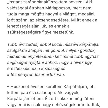
„instant zarándoknak” szoktam nevezni. Aki
valósággal átrohan Máriapócson, mert nem
tudja maga mögött hagyni a világot, megállni,
időt szánni az elcsendesedésre. Mi itt ennek a
lehetőségét ajánljuk, és ennek a
szükségességére figyelmeztetünk.
Több évtizedes, ebből közel húszévi kárpát­aljai
szolgálata alapján mit gondol: milyen gondok,
fájdalmak enyhítésében kell minél több egyházi
segítséget nyújtani ahhoz, hogy a hívek úgy
érezhessék: ez a közösség és
intézményrendszer értük van.
– Huszonöt évesen kerültem Kárpátaljára, ott
lettem pap és családapa. Aki vagyok,
Kárpátalján lettem. És ott sokszor még fűteni
vagy enni is csak nagy nehézségek árán tudtak,