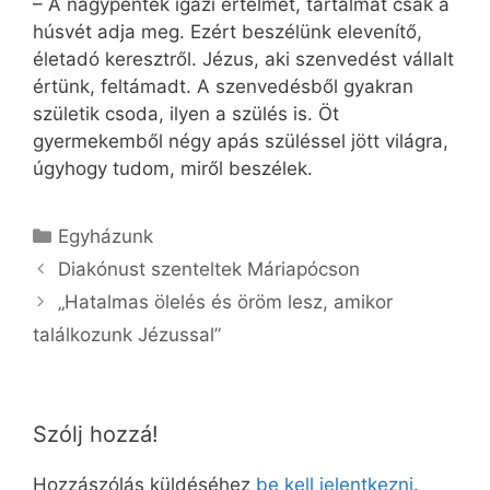
– A nagypéntek igazi értelmét, tartalmát csak a
húsvét adja meg. Ezért beszélünk elevenítő,
életadó keresztről. Jézus, aki szenvedést vállalt
értünk, feltámadt. A szenvedésből gyakran
születik csoda, ilyen a szülés is. Öt
gyermekemből négy apás szüléssel jött világra,
úgyhogy tudom, miről beszélek.
Kategória
Egyházunk
Diakónust szenteltek Máriapócson
„Hatalmas ölelés és öröm lesz, amikor
találkozunk Jézussal”
Szólj hozzá!
Hozzászólás küldéséhez
be kell jelentkezni
.