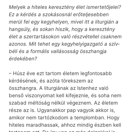
Melyek a hiteles keresztény élet ismertetőjelei?
Ez a kérdés a szokásosnál erőteljesebben
merül fel egy kegyhelyen, mivel itt a liturgián a
hangsúly, és sokan hiszik, hogy a keresztény
élet a szertartásokon való részvétellel csaknem
azonos. Mit tehet egy kegyhelyigazgató a szív­
béli és a formális vallásosság összhangja
érdekében?
– Húsz éve ezt tartom életem legfontosabb
kérdésének, és azóta törekszem az
összhangra. A liturgiának az Istenhez való
benső viszonyomat kell kifejeznie, és soha nem
szabad méltóság nélkül végeznem. Az életem
része az is. Ugyanakkor pap vagyok akkor is,
amikor nem tartózkodom a templomban. Hogy
hiteles maradhassak, ahhoz mindig észben kell