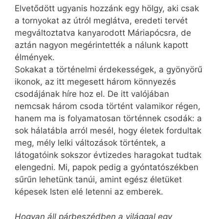
Elvetődött ugyanis hozzánk egy hölgy, aki csak
a tornyokat az útról meglátva, eredeti tervét
megváltoztatva kanyarodott Máriapócsra, de
aztán nagyon megérintették a nálunk kapott
élmények.
Sokakat a történelmi érdekességek, a gyönyörű
ikonok, az itt megesett három könnyezés
csodájának híre hoz el. De itt valójában
nemcsak három csoda történt valamikor régen,
hanem ma is folyamatosan történnek csodák: a
sok hálatábla arról mesél, hogy életek fordultak
meg, mély lelki változások történtek, a
látogatóink sokszor évtizedes haragokat tudtak
elengedni. Mi, papok pedig a gyóntatószékben
sűrűn lehetünk tanúi, amint egész életüket
képesek Isten elé letenni az emberek.
Hogyan áll párbeszédben a világgal egy