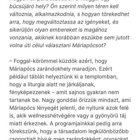
búcsújáró hely? Ön szerint milyen téren kell
változnia, alkalmazkodnia, s hogyan törekedhet
arra, hogy megváltoztassa az igényeket, és
sikerüljön olyan embereket is magához
vonzania, akiknek korábban eszükbe sem jutott
volna úti célul választani Máriapócsot?
– Foggal-körömmel küzdök azért, hogy
Máriapócs zarándokhely maradjon. Ezért
például táblát helyeztünk ki a templomban,
hogy a liturgia alatt ne járkáljanak,
fényképezzenek – amit sajnos gyakran nem
tartanak be. Nagy gonddal őrizzük mind­azt, ami
Máriapócs lényegét jelenti, de nyitunk azok felé
is, akik wellnesshétvégére vagy a gyönyörű táj
miatt érkeznek. A programjainkkal pedig arra
törekszünk, hogy a társadalom legkülönbözőbb
csoportjait hívjuk meg zarándokként: orvosokat