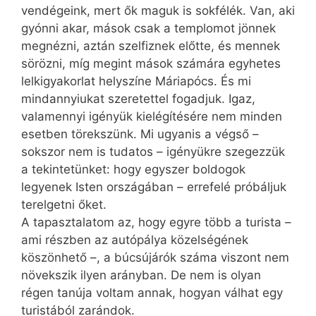
vendégeink, mert ők maguk is sokfélék. Van, aki
gyónni akar, mások csak a templomot jönnek
megnézni, aztán szelfiznek előtte, és mennek
sörözni, míg megint mások számára egyhetes
lelkigyakorlat helyszíne Máriapócs. És mi
mindannyiukat szeretettel fogadjuk. Igaz,
valamennyi igényük kielégítésére nem minden
esetben törekszünk. Mi ugyanis a végső –
sokszor nem is tudatos – igényükre szegezzük
a tekintetünket: hogy egyszer boldogok
legyenek Isten országában – errefelé próbáljuk
terelgetni őket.
A tapasztalatom az, hogy egyre több a turista –
ami részben az autópálya közelségének
köszönhető –, a búcsújárók száma viszont nem
növekszik ilyen arányban. De nem is olyan
régen tanúja voltam annak, hogyan válhat egy
turistából zarándok.