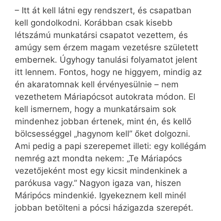
– Itt át kell látni egy rendszert, és csapatban
kell gondolkodni. Korábban csak kisebb
létszámú munkatársi csapatot vezettem, és
amúgy sem érzem magam vezetésre született
embernek. Úgyhogy tanulási folyamatot jelent
itt lennem. Fontos, hogy ne higgyem, mindig az
én akaratomnak kell érvényesülnie – nem
vezethetem Máriapócsot autokrata módon. El
kell ismernem, hogy a munkatársaim sok
mindenhez jobban értenek, mint én, és kellő
bölcsességgel „hagynom kell” őket dolgozni.
Ami pedig a papi szerepemet illeti: egy kollégám
nemrég azt mondta nekem: „Te Máriapócs
vezetőjeként most egy kicsit mindenkinek a
parókusa vagy.” Nagyon igaza van, hiszen
Máripócs mindenkié. Igyekeznem kell minél
jobban betölteni a pócsi házigazda szerepét.