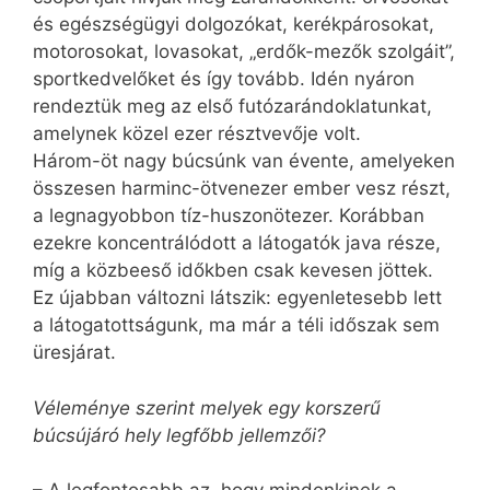
és egészségügyi dolgozókat, kerékpárosokat,
motorosokat, lovasokat, „erdők-mezők szolgáit”,
sportkedvelőket és így tovább. Idén nyáron
rendeztük meg az első futózarándoklatunkat,
amelynek közel ezer résztvevője volt.
Három-öt nagy búcsúnk van évente, amelyeken
összesen harminc-ötvenezer ember vesz részt,
a legnagyobbon tíz-huszonötezer. Korábban
ezekre koncentrálódott a látogatók java része,
míg a közbeeső időkben csak kevesen jöttek.
Ez újabban változni látszik: egyenletesebb lett
a látogatottságunk, ma már a téli időszak sem
üresjárat.
Véleménye szerint melyek egy korszerű
búcsújáró hely legfőbb jellemzői?