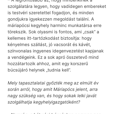
– A legfontosabb az, hogy mindenkinek a
szolgálatára legyen, hogy vadidegen embereket
is testvéri szeretettel fogadjon, és minden
gondjukra igyekezzen megoldást találni. A
máriapócsi kegyhely harminc munkatársa erre
törekszik. Sok olyasmi is fontos, ami „csak” a
kellemes itt-tartózkodást biztosítja: hogy
kényelmes szállást, jó vacsorát és kávét,
színvonalas ingyenes idegen­vezetést kapjanak
a vendégeink. Ez a sok apró összetevő mind
hozzátartozik ahhoz, amit egy korszerű
búcsújáró helynek „tudnia kell”.
Mely tapasztalatai győzték meg az elmúlt év
során arról, hogy amit Máriapócs jelent, arra
nagy szükség van, és hogy sokak lelki javát
szolgálhatja kegyhelyigazgatóként?