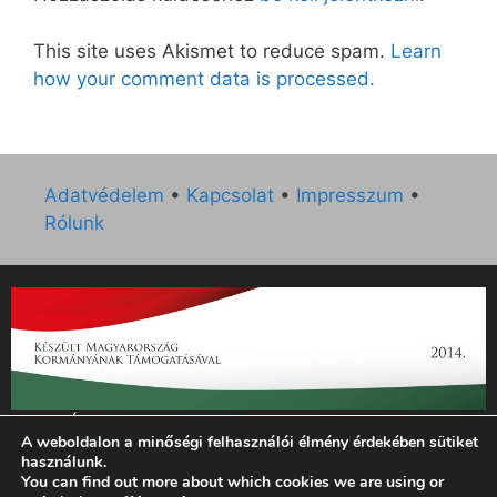
This site uses Akismet to reduce spam.
Learn
how your comment data is processed.
Adatvédelem
•
Kapcsolat
•
Impresszum
•
Rólunk
„Az Új Ember katolikus hetilap 2014. évi működésének
A weboldalon a minőségi felhasználói élmény érdekében sütiket
támogatását az EGYH-KCP-14-P-0121 sz. támogatási
használunk.
szerződés keretében 3 000 000 Ft összegben támogatta az
You can find out more about which cookies we are using or
Emberi Erőforrások Minisztériuma.”