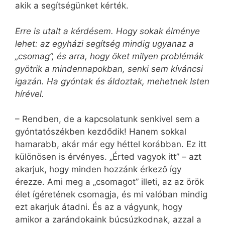
akik a segítségünket kérték.
Erre is utalt a kérdésem. Hogy sokak élménye
lehet: az egyházi segítség mindig ugyanaz a
„csomag”, és arra, hogy őket milyen problémák
gyötrik a mindenna­pokban, senki sem kíváncsi
igazán. Ha gyóntak és áldoztak, mehetnek Isten
hírével.
– Rendben, de a kapcsolatunk senkivel sem a
gyóntatószékben kezdődik! Hanem sokkal
hamarabb, akár már egy héttel korábban. Ez itt
különösen is érvényes. „Érted vagyok itt” – azt
akarjuk, hogy minden hozzánk érkező így
érezze. Ami meg a „csomagot” illeti, az az örök
élet ígéretének csomagja, és mi valóban mindig
ezt akarjuk átadni. És az a vágyunk, hogy
amikor a zarándokaink búcsúzkodnak, azzal a