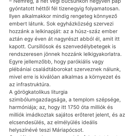
– Nemrég, a hét végi búcsúnkon negyven pap
gyóntatott héttől fél tizenegyig folyamatosan.
Ilyen alkalmakkor mindig rengeteg könnyező
embert látunk. Sok egyházközség szervezi
hozzánk a lelkinapját: az a húsz-száz ember
aztán egy éven át nagyrészt abból él, amit itt
kapott. Cursillósok és szenvedélybetegek is
rendszeresen jönnek hozzánk lelkigyakorlatra.
Egyre jellemzőbb, hogy parókiális vagy
plébániai család­táborokat szerveznek nálunk,
mivel erre is kiválóan alkalmas a környezet és
az infrastruktúra.
A görögkatolikus liturgia
szimbólumgazdagsága, a templom szépsége,
harmóniája; az, hogy itt 1750 óta milliók és
milliók imádkoztak sajátos erőteret jelent, és az
elcsendesülés, az elmélyülés ideális
helyszínévé teszi Máriapócsot.