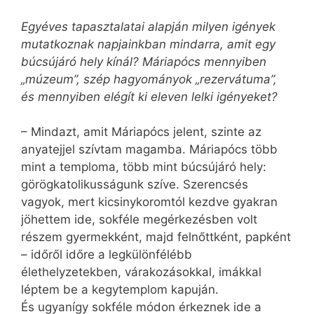
Egyéves tapasztalatai alapján milyen igények
mutatkoznak napjainkban mind­arra, amit egy
búcsújáró hely kínál? Máriapócs mennyiben
„múzeum”, szép hagyományok „rezervátuma”,
és mennyiben elégít ki eleven lelki igényeket?
– Mindazt, amit Máriapócs jelent, szinte az
anyatejjel szívtam magamba. Máriapócs több
mint a temploma, több mint búcsújáró hely:
görögkatolikusságunk szíve. Szerencsés
vagyok, mert kicsinykoromtól kezdve gyakran
jöhettem ide, sokféle megérkezésben volt
részem gyermekként, majd felnőttként, papként
– időről időre a legkülönfélébb
élethelyzetekben, várakozásokkal, imákkal
léptem be a kegytemplom kapuján.
És ugyanígy sokféle módon érkeznek ide a