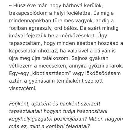
– Húsz éve már, hogy bárhová kerülök,
bekapcsolódom a helyi fociéletbe. És míg a
mindennapokban türelmes vagyok, addig a
fociban agresszív, ordibálós. De azért mindig
imával fejezzük be a mérkőzéseket. Úgy
tapasztaltam, hogy minden esetben hozzáad a
kapcsolataimhoz az, ha valakivel a pályán is
újra meg újra találkozom. Sajnos gyakran
vétkezem a meccseken, annyira győzni akarok.
Egy-egy „kibotlasztásom” vagy lökdösődésem
aztán a gyónásaim témájaként szokott
visszatérni.
Férjként, apaként és papként szerzett
tapasztalatait hogyan tudja hasznosítani
kegyhelyigazgatói pozíciójában? Miben nagyon
más ez, mint a korábbi feladatai?