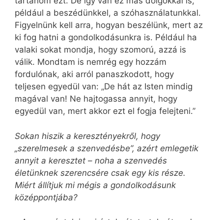
tartanom ezt. De így van ez más dolgokkal is,
például a beszédünkkel, a szóhasználatunkkal.
Figyelnünk kell arra, hogyan beszélünk, mert az
ki fog hatni a gondolkodásunkra is. Például ha
valaki sokat mondja, hogy szomorú, azzá is
válik. Mondtam is nemrég egy hozzám
fordulónak, aki arról panaszkodott, hogy
teljesen egyedül van: „De hát az Isten mindig
magával van! Ne hajtogassa annyit, hogy
egyedül van, mert akkor ezt el fogja felejteni.”
Sokan hiszik a keresztényekről, hogy
„szerelmesek a szenvedésbe”, azért emlegetik
annyit a keresztet – noha a szenvedés
életünknek szerencsére csak egy kis része.
Miért állítjuk mi mégis a gondolkodásunk
középpontjába?