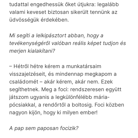
tudattal engedhessük őket útjukra: legalább
valami keveset biztosan sikerült tennünk az
üdvösségük érdekében.
Mi segíti a lelkipásztort abban, hogy a
tevékenységéről valóban reális képet tudjon és
merjen kialakítani?
– Hétről hétre kérem a munkatársaim
visszajelzéseit, és mindennap megkapom a
családomét – akár kérem, akár nem. Ezek
segíthetnek. Meg a foci: rendszeresen együtt
játszom ugyanis a legkülönfélébb mária­
pócsiakkal, a rendőrtől a boltosig. Foci közben
nagyon kijön, hogy ki milyen ember!
A pap sem paposan focizik?