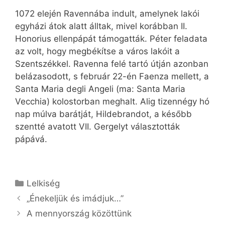
1072 elején Ravennába indult, amelynek lakói
egyházi átok alatt álltak, mivel korábban II.
Honorius ellenpápát támogatták. Péter feladata
az volt, hogy megbékítse a város lakóit a
Szentszékkel. Ravenna felé tartó útján azonban
belázasodott, s február 22-én Faenza mellett, a
Santa Maria degli Angeli (ma: Santa Maria
Vecchia) kolostorban meghalt. Alig tizennégy hó
nap múlva barátját, Hildebrandot, a később
szentté avatott VII. Gergelyt választották
pápává.
Kategória
Lelkiség
„Énekeljük és imádjuk…”
A mennyország közöttünk