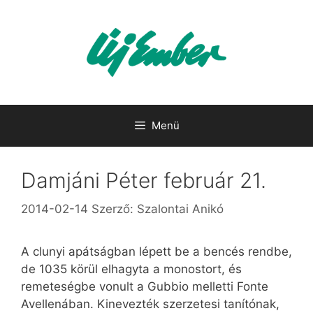
Kilépés
a
tartalomba
Menü
Damjáni Péter február 21.
2014-02-14
Szerző:
Szalontai Anikó
A clunyi apátságban lépett be a bencés rendbe,
de 1035 körül elhagyta a monostort, és
remeteségbe vonult a Gubbio melletti Fonte
Avellenában. Kinevezték szerzetesi tanítónak,