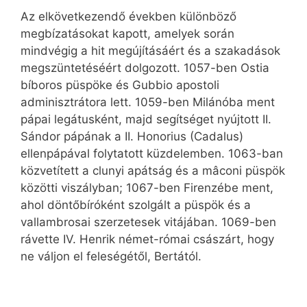
Az elkövetkezendő években különböző
megbízatásokat kapott, amelyek során
mindvégig a hit megújításáért és a szakadások
megszüntetéséért dolgozott. 1057-ben Ostia
bíboros püspöke és Gubbio apostoli
adminisztrátora lett. 1059-ben Milánóba ment
pápai legátusként, majd segítséget nyújtott II.
Sándor pápának a II. Honorius (Cadalus)
ellenpápával folytatott küzdelemben. 1063-ban
közvetített a clunyi apátság és a mâconi püspök
közötti viszályban; 1067-ben Firenzébe ment,
ahol döntőbíróként szolgált a püspök és a
vallambrosai szerzetesek vitájában. 1069-ben
rávette IV. Henrik német-római császárt, hogy
ne váljon el feleségétől, Bertától.