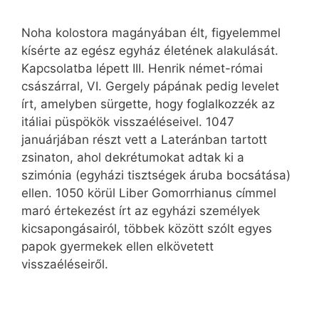
Noha kolostora magányában élt, figyelemmel
kísérte az egész egyház életének alakulását.
Kapcsolatba lépett III. Henrik német-római
császárral, VI. Gergely pápának pedig levelet
írt, amelyben sürgette, hogy foglalkozzék az
itáliai püspökök visszaéléseivel. 1047
januárjában részt vett a Lateránban tartott
zsinaton, ahol dekrétumokat adtak ki a
szimónia (egyházi tisztségek áruba bocsátása)
ellen. 1050 körül Liber Gomorrhianus címmel
maró értekezést írt az egyházi személyek
kicsapongásairól, többek között szólt egyes
papok gyermekek ellen elkövetett
visszaéléseiről.