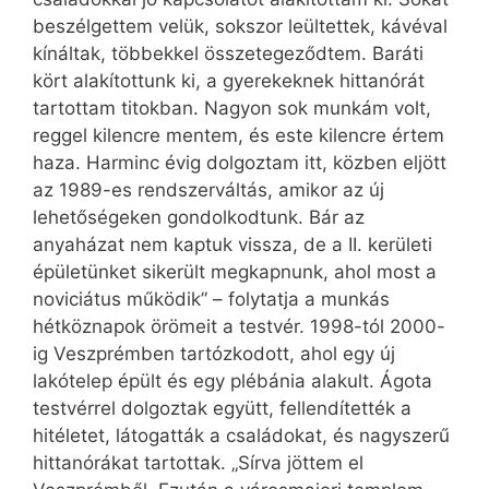
beszélgettem velük, sokszor leültettek, kávéval
kínáltak, többekkel összetegeződtem. Baráti
kört alakítottunk ki, a gyerekeknek hittanórát
tartottam titokban. Nagyon sok munkám volt,
reggel kilencre mentem, és este kilencre értem
haza. Harminc évig dolgoztam itt, közben eljött
az 1989-es rendszerváltás, amikor az új
lehetőségeken gondolkodtunk. Bár az
anyaházat nem kaptuk vissza, de a II. kerületi
épületünket sikerült megkapnunk, ahol most a
noviciátus működik” – folytatja a munkás
hétköznapok örömeit a testvér. 1998-tól 2000-
ig Veszprémben tartózkodott, ahol egy új
lakótelep épült és egy plébánia alakult. Ágota
testvérrel dolgoztak együtt, fellendítették a
hitéletet, látogatták a családokat, és nagyszerű
hittanórákat tartottak. „Sírva jöttem el