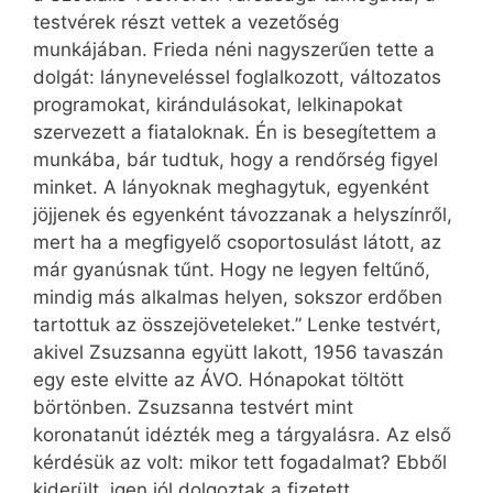
testvérek részt vettek a vezetőség
munkájában. Frieda néni nagyszerűen tette a
dolgát: lányneveléssel foglalkozott, változatos
programokat, kirándulásokat, lelkinapokat
szervezett a fiataloknak. Én is besegítettem a
munkába, bár tudtuk, hogy a rendőrség figyel
minket. A lányoknak meghagytuk, egyenként
jöjjenek és egyenként távozzanak a helyszínről,
mert ha a megfigyelő csoportosulást látott, az
már gyanúsnak tűnt. Hogy ne legyen feltűnő,
mindig más alkalmas helyen, sokszor erdőben
tartottuk az összejöveteleket.” Lenke testvért,
akivel Zsuzsanna együtt lakott, 1956 tavaszán
egy este elvitte az ÁVO. Hónapokat töltött
börtönben. Zsuzsanna testvért mint
koronatanút idézték meg a tárgyalásra. Az első
kérdésük az volt: mikor tett fogadalmat? Ebből
kiderült, igen jól dolgoztak a fizetett