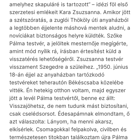
amelyhez skapuláré is tartozott” – idézi föl első
szerzetesi emlékeit Kara Zsuzsanna. Amikor jött
a szétszóratás, a zuglói Thököly úti anyaházból
a legtöbben éjjelente máshová mentek aludni, a
novíciákat biztonságos helyre küldték. Szőke
Pálma testvér, a jelöltek mesternője megígérte,
amint mód nyílik rá, írásban értesítést küld a
visszatérés lehetőségéről. Zsuzsanna testvér
visszament Szegedre a szüleihez. „1950. június
18-án éjjel az anyaházban tartózkodó
testvéreket teherautón Békéscsaba közelébe
vitték. Én hetekig otthon voltam, majd egyszer
jött a levél Pálma testvértől, benne ez állt:
Visszajöhetsz, de nem tudunk mást biztosítani,
csak cselédsorsot. Édesapámnak elmondtam, ő
azt válaszolta: Lányom, ha menni akarsz,
elkísérlek. Csomagokkal felpakolva, civilben és
természetesen titokban találkoztam újra Pálma