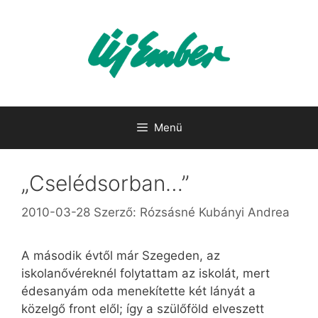
Kilépés
a
tartalomba
Menü
„Cselédsorban…”
2010-03-28
Szerző:
Rózsásné Kubányi Andrea
A második évtől már Szegeden, az
iskolanővéreknél folytattam az iskolát, mert
édesanyám oda menekítette két lányát a
közelgő front elől; így a szülőföld elveszett