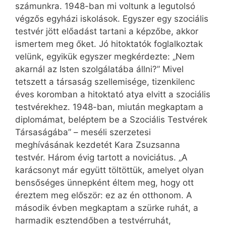
számunkra. 1948-ban mi voltunk a legutolsó
végzős egyházi iskolások. Egyszer egy szociális
testvér jött előadást tartani a képzőbe, akkor
ismertem meg őket. Jó hitoktatók foglalkoztak
velünk, egyikük egyszer megkérdezte: „Nem
akarnál az Isten szolgálatába állni?” Mivel
tetszett a társaság szellemisége, tizenkilenc
éves koromban a hitoktató atya elvitt a szociális
testvérekhez. 1948-ban, miután megkaptam a
diplomámat, beléptem be a Szociális Testvérek
Társaságába” – meséli szerzetesi
meghívásának kezdetét Kara Zsuzsanna
testvér. Három évig tartott a noviciátus. „A
karácsonyt már együtt töltöttük, amelyet olyan
bensőséges ünnepként éltem meg, hogy ott
éreztem meg először: ez az én otthonom. A
második évben megkaptam a szürke ruhát, a
harmadik esztendőben a testvérruhát,