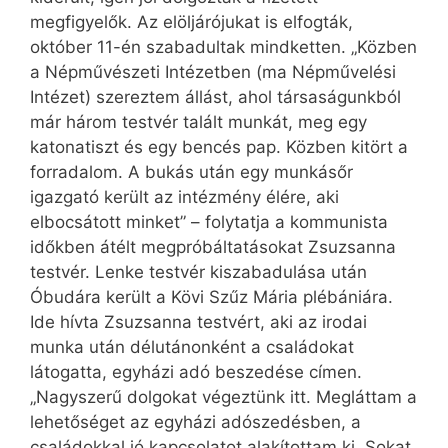
megfigyelők. Az elöljárójukat is elfogták,
október 11-én szabadultak mindketten. „Közben
a Népművészeti Intézetben (ma Népművelési
Intézet) szereztem állást, ahol társaságunkból
már három testvér talált munkát, meg egy
katonatiszt és egy bencés pap. Közben kitört a
forradalom. A bukás után egy munkásőr
igazgató került az intézmény élére, aki
elbocsátott minket” – folytatja a kommunista
időkben átélt megpróbáltatásokat Zsuzsanna
testvér. Lenke testvér kiszabadulása után
Óbudára került a Kövi Szűz Mária plébániára.
Ide hívta Zsuzsanna testvért, aki az irodai
munka után délutánonként a családokat
látogatta, egyházi adó beszedése címen.
„Nagyszerű dolgokat végeztünk itt. Megláttam a
lehetőséget az egyházi adószedésben, a
családokkal jó kapcsolatot alakítottam ki. Sokat