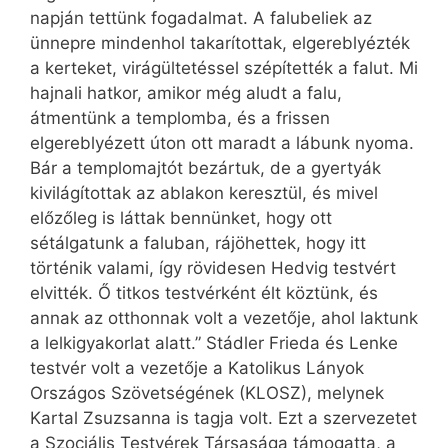
napján tettünk fogadalmat. A falubeliek az
ünnepre mindenhol takarítottak, elgereblyézték
a kerteket, virágültetéssel szépítették a falut. Mi
hajnali hatkor, amikor még aludt a falu,
átmentünk a templomba, és a frissen
elgereblyézett úton ott maradt a lábunk nyoma.
Bár a templomajtót bezártuk, de a gyertyák
kivilágítottak az ablakon keresztül, és mivel
előzőleg is láttak bennünket, hogy ott
sétálgatunk a faluban, rájöhettek, hogy itt
történik valami, így rövidesen Hedvig testvért
elvitték. Ő titkos testvérként élt köztünk, és
annak az otthonnak volt a vezetője, ahol laktunk
a lelkigyakorlat alatt.” Stádler Frieda és Lenke
testvér volt a vezetője a Katolikus Lányok
Országos Szövetségének (KLOSZ), melynek
Kartal Zsuzsanna is tagja volt. Ezt a szervezetet
a Szociális Testvérek Társasága támogatta, a