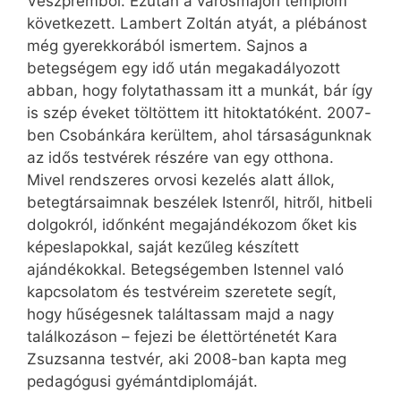
Veszprémből. Ezután a városmajori templom
következett. Lambert Zoltán atyát, a plébánost
még gyerekkorából ismertem. Sajnos a
betegségem egy idő után megakadályozott
abban, hogy folytathassam itt a munkát, bár így
is szép éveket töltöttem itt hitoktatóként. 2007-
ben Csobánkára kerültem, ahol társaságunknak
az idős testvérek részére van egy otthona.
Mivel rendszeres orvosi kezelés alatt állok,
betegtársaimnak beszélek Istenről, hitről, hitbeli
dolgokról, időnként megajándékozom őket kis
képeslapokkal, saját kezűleg készített
ajándékokkal. Betegségemben Istennel való
kapcsolatom és testvéreim szeretete segít,
hogy hűségesnek találtassam majd a nagy
találkozáson – fejezi be élettörténetét Kara
Zsuzsanna testvér, aki 2008-ban kapta meg
pedagógusi gyémántdiplomáját.