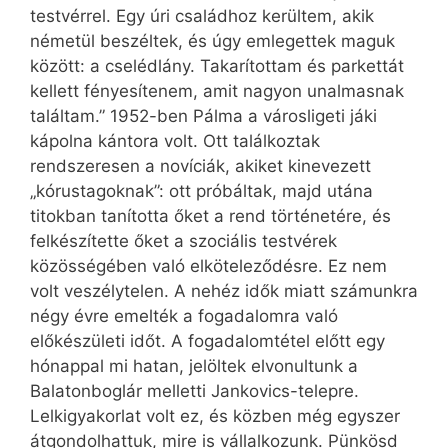
testvérrel. Egy úri családhoz kerültem, akik
németül beszéltek, és úgy emlegettek maguk
között: a cselédlány. Takarítottam és parkettát
kellett fényesítenem, amit nagyon unalmasnak
találtam.” 1952-ben Pálma a városligeti jáki
kápolna kántora volt. Ott találkoztak
rendszeresen a novíciák, akiket kinevezett
„kórustagoknak”: ott próbáltak, majd utána
titokban tanította őket a rend történetére, és
felkészítette őket a szociális testvérek
közösségében való elköteleződésre. Ez nem
volt veszélytelen. A nehéz idők miatt számunkra
négy évre emelték a fogadalomra való
előkészületi időt. A fogadalomtétel előtt egy
hónappal mi hatan, jelöltek elvonultunk a
Balatonboglár melletti Jankovics-telepre.
Lelkigyakorlat volt ez, és közben még egyszer
átgondolhattuk, mire is vállalkozunk. Pünkösd