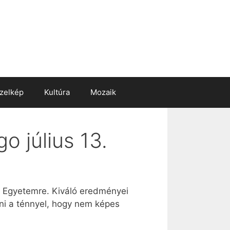
zelkép
Kultúra
Mozaik
o július 13.
-i Egyetemre. Kiváló eredményei
ni a ténnyel, hogy nem képes