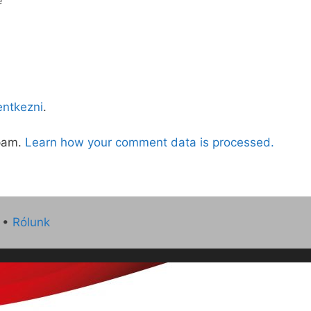
e
lentkezni
.
spam.
Learn how your comment data is processed.
•
Rólunk