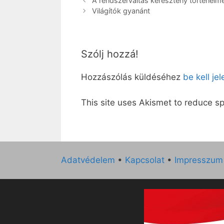
A rendszerváltás keresztény történelm
Világítók gyanánt
Szólj hozzá!
Hozzászólás küldéséhez
be kell je
This site uses Akismet to reduce 
Adatvédelem
•
Kapcsolat
•
Impresszum