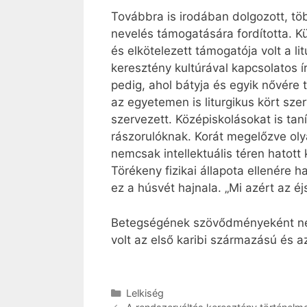
Továbbra is irodában dolgozott, töb
nevelés támogatására fordította. K
és elkötelezett támogatója volt a li
keresztény kultúrával kapcsolatos 
pedig, ahol bátyja és egyik nővére t
az egyetemen is liturgikus kört szer
szervezett. Középiskolásokat is tan
rászorulóknak. Korát megelőzve olya
nemcsak intellektuális téren hatott
Törékeny fizikai állapota ellenére 
ez a húsvét hajnala. „Mi azért az éj
Betegségének szövődményeként negy
volt az első karibi származású és a
Kategória
Lelkiség