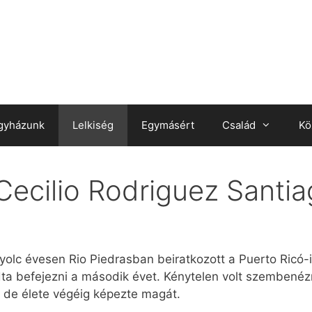
gyházunk
Lelkiség
Egymásért
Család
Kö
ecilio Rodriguez Santiag
nyolc évesen Rio Piedrasban beiratkozott a Puerto Ricó
ta befejezni a második évet. Kénytelen volt szembenéz
, de élete végéig képezte magát.