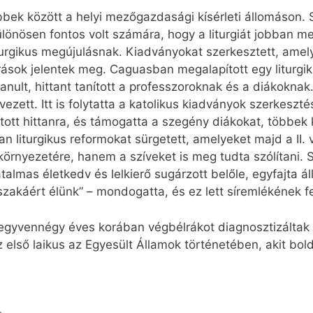
bek között a helyi mezőgazdasági kísérleti állomáson. S
ülönösen fontos volt számára, hogy a liturgiát jobban m
turgikus megújulásnak. Kiadványokat szerkesztett, amelye
írások jelentek meg. Caguasban megalapított egy liturgi
anult, hittant tanított a professzoroknak és a diákoknak.
vezett. Itt is folytatta a katolikus kiadványok szerkeszt
ított hittanra, és támogatta a szegény diákokat, többek 
n liturgikus reformokat sürgetett, amelyeket majd a II. v
 környezetére, hanem a szíveket is meg tudta szólítani.
hatalmas életkedv és lelkierő sugárzott belőle, egyfajta 
szakáért élünk” – mondogatta, és ez lett síremlékének fel
vennégy éves korában végbélrákot diagnosztizáltak nál
z első laikus az Egyesült Államok történetében, akit bol