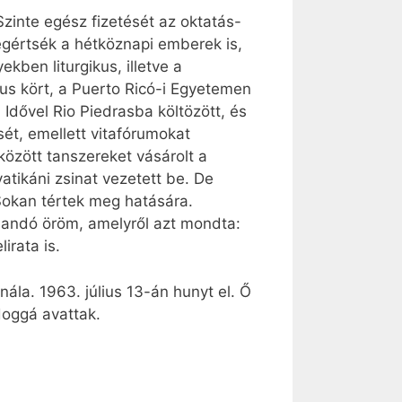
zinte egész fizetését az oktatás-
egértsék a hétköznapi emberek is,
kben liturgikus, illetve a
kus kört, a Puerto Ricó-i Egyetemen
 Idővel Rio Piedrasba költözött, és
ését, emellett vitafórumokat
között tanszereket vásárolt a
atikáni zsinat vezetett be. De
 Sokan tértek meg hatására.
állandó öröm, amelyről azt mondta:
irata is.
a. 1963. július 13-án hunyt el. Ő
doggá avattak.