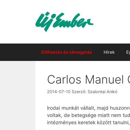
Kilépés
a
tartalomba
Előfizetés és támogatás
Hírek
E
Carlos Manuel C
2014-07-10
Szerző:
Szalontai Anikó
Irodai munkát vállalt, majd huszon
voltak, de betegsége miatt nem tud
intézményes keretek között tanulni