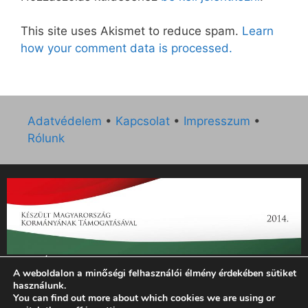
This site uses Akismet to reduce spam.
Learn
how your comment data is processed.
Adatvédelem
•
Kapcsolat
•
Impresszum
•
Rólunk
„Az Új Ember katolikus hetilap 2014. évi működésének
A weboldalon a minőségi felhasználói élmény érdekében sütiket
támogatását az EGYH-KCP-14-P-0121 sz. támogatási
használunk.
szerződés keretében 3 000 000 Ft összegben támogatta az
You can find out more about which cookies we are using or
Emberi Erőforrások Minisztériuma.”