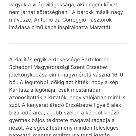
vagyok a világ világossága, aki engem követ,
nem járhat sötétségben.” A barokk másik nagy
művésze, Antonio da Correggio Pásztorok
imádása című képe inspirálhatta Marattát.
A kiállítás egyik érdekessége Bartolomeo
Schedoni Magyarországi Szent Erzsébet
jótékonykodása című nagyméretű vászna 1610-
ből. A legutóbbi időkig azt hitték, hogy a kép
Karitász allegóriája, csak mostanában
azonosították a kutatók, hogy valójában miről is
szól. A kenyeret átadó Erzsébetre figyelő alak
bizakodó arca, a jobb szélen a képből kinéző
gyermek bájos tekintete magával ragadja a
nézőt. Az egész festmény minden felesleges
pátosztól mentes realizmusa teszi igazán