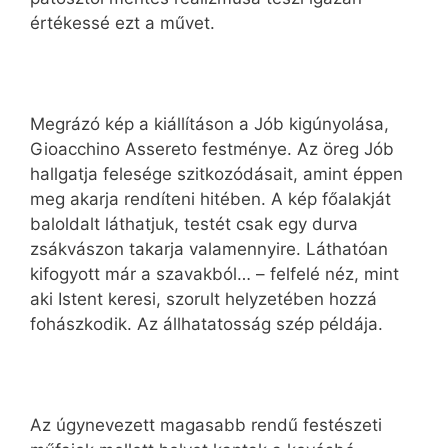
értékessé ezt a művet.
Megrázó kép a kiállításon a Jób kigúnyolása,
Gioacchino Assereto festménye. Az öreg Jób
hallgatja felesége szitkozódásait, amint éppen
meg akarja rendíteni hitében. A kép főalakját
baloldalt láthatjuk, testét csak egy durva
zsákvászon takarja valamennyire. Láthatóan
kifogyott már a szavakból… – felfelé néz, mint
aki Istent keresi, szorult helyzetében hozzá
fohászkodik. Az állhatatosság szép példája.
Az úgynevezett magasabb rendű festészeti