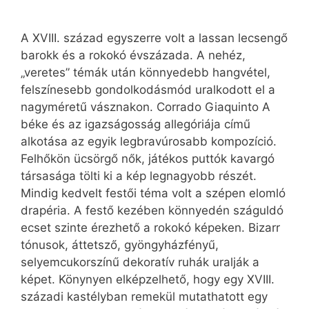
A XVIII. század egyszerre volt a lassan lecsengő
barokk és a rokokó évszázada. A nehéz,
„veretes” témák után könnyedebb hangvétel,
felszínesebb gondolkodásmód uralkodott el a
nagyméretű vásznakon. Corrado Giaquinto A
béke és az igazságosság allegóriája című
alkotása az egyik legbravúrosabb kompozíció.
Felhőkön ücsörgő nők, játékos puttók kavargó
társasága tölti ki a kép legnagyobb részét.
Mindig kedvelt festői téma volt a szépen elomló
drapéria. A festő kezében könnyedén száguldó
ecset szinte érezhető a rokokó képeken. Bizarr
tónusok, áttetsző, gyöngyházfényű,
selyemcukorszínű dekoratív ruhák uralják a
képet. Könynyen elképzelhető, hogy egy XVIII.
századi kastélyban remekül mutathatott egy