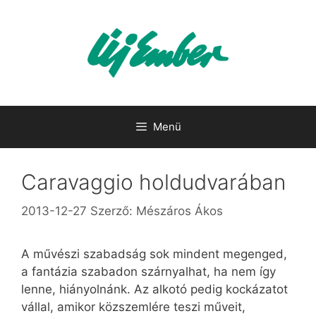
Kilépés
a
tartalomba
Menü
Caravaggio holdudvarában
2013-12-27
Szerző:
Mészáros Ákos
A művészi szabadság sok mindent megenged,
a fantázia szabadon szárnyalhat, ha nem így
lenne, hiányolnánk. Az alkotó pedig kockázatot
vállal, amikor közszemlére teszi műveit,