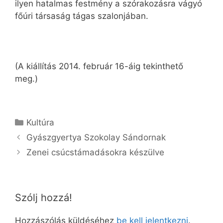
ilyen hatalmas festmény a szórakozásra vágyó
főúri társaság tágas szalonjában.
(A kiállítás 2014. február 16-áig tekinthető
meg.)
Kategória
Kultúra
Gyászgyertya Szokolay Sándornak
Zenei csúcstámadásokra készülve
Szólj hozzá!
Hozzászólás küldéséhez
be kell jelentkezni
.