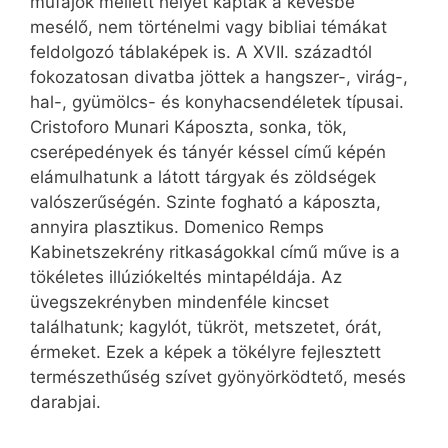
műfajok mellett helyet kaptak a kevésbé
mesélő, nem történelmi vagy bibliai témákat
feldolgozó táblaképek is. A XVII. századtól
fokozatosan divatba jöttek a hangszer-, virág-,
hal-, gyümölcs- és konyhacsendéletek típusai.
Cristoforo Munari Káposzta, sonka, tök,
cserépedények és tányér késsel című képén
elámulhatunk a látott tárgyak és zöldségek
valószerűségén. Szinte fogható a káposzta,
annyira plasztikus. Domenico Remps
Kabinetszekrény ritkaságokkal című műve is a
tökéletes illúziókeltés mintapéldája. Az
üvegszekrényben mindenféle kincset
találhatunk; kagylót, tükröt, metszetet, órát,
érmeket. Ezek a képek a tökélyre fejlesztett
természethűség szívet gyönyörködtető, mesés
darabjai.