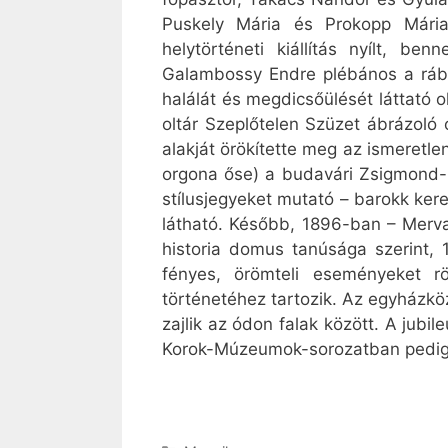
Puskely Mária és Prokopp Mária
helytörténeti kiállítás nyílt, be
Galambossy Endre plébános a rábíz
halálát és megdicsőülését láttató 
oltár Szeplőtelen Szüzet ábrázoló
alakját örökítette meg az ismeretle
orgona őse) a budavári Zsigmond-k
stílusjegyeket mutató – barokk ker
látható. Később, 1896-ban – Merva
historia domus tanúsága szerint,
fényes, örömteli eseményeket r
történetéhez tartozik. Az egyházkö
zajlik az ódon falak között. A ju
Korok-Múzeumok-sorozatban pedig 