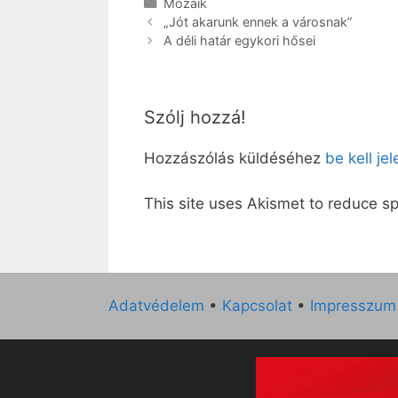
Kategória
Mozaik
„Jót akarunk ennek a városnak”
A déli határ egykori hősei
Szólj hozzá!
Hozzászólás küldéséhez
be kell je
This site uses Akismet to reduce 
Adatvédelem
•
Kapcsolat
•
Impresszum