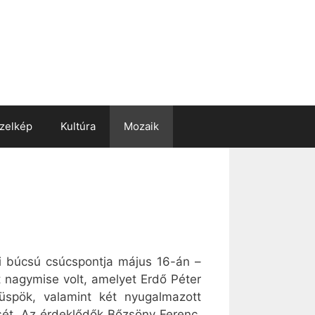
zelkép
Kultúra
Mozaik
ei búcsú csúcspontja május 16-án –
nagymise volt, amelyet Erdő Péter
üspök, valamint két nyugalmazott
isét. Az érdeklődők Bőzsöny Ferenc,