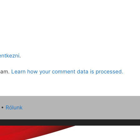
lentkezni
.
spam.
Learn how your comment data is processed.
•
Rólunk