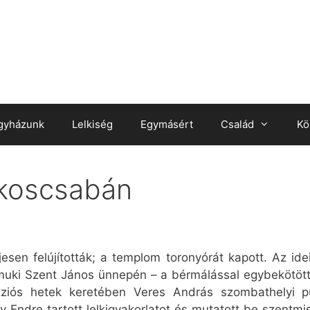
gyházunk
Lelkiség
Egymásért
Család
Kö
koscsabán
sen felújították; a templom toronyórát kapott. Az id
i Szent János ünnepén – a bérmálással egybekötött 
ssziós hetek keretében Veres András szombathelyi p
 Endre tartott lelkigyakorlatot és mutatott be szentm