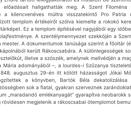
 előadásait hallgathatták meg. A Szent Filoména 
nne a kilencvenéves múltra visszatekintő Pro Patria
ott templom értékeiről szólva kiemelte a rokokó ker
oltárképet. Ez a templom építésével nagyjából egy időb
 olajfestménye. A szentélymennyezet szekkóján a Sze
n mester. A dokumentumok tanúsága szerint a főoltár (és
ápolnából került Rákoscsabára. A különlegességek sorá
esztelőkút, illetve a szószék, amelynek mellvédjén a ma
 Mária adományából –, a lourdes-i Szűzanya tisztelet
 1848. augusztus 29-én itt kötött házasságot Jókai M
ögzítettek a könyvben, Bartók Béla dekatolizálása
zösségben sok a fiatal, gyakran szerveznek zarándoklat
bileum „maradandó emlékanyagát” gyarapítva neobarokk s
rövidesen megjelenik a rákoscsabai ótemplomot bemuta