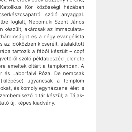
Katolikus Kör közösségi házában
 cserkészcsapatról szóló anyaggal.
etbe foglalt, Nepomuki Szent János
en készült, akárcsak az Immaculata-
ntháromságot és a négy evangélista
 az időközben kicserélt, átalakított
ba tartozik a fából készült – copf
gvetőről szóló példabeszéd jelenete
ére emeltek oltárt a templomban. A
ór és Laborfalvi Róza. De nemcsak
 (kilépése) ugyancsak a templom
okat, és komoly egyházzenei élet is
zembemiséző oltár készül; a Tájak-
tó új, képes kiadvány.