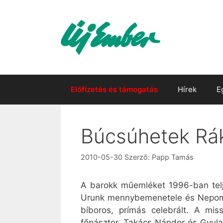
Kilépés
a
tartalomba
Előfizetés és támogatás
Hírek
E
Búcsúhetek Rá
2010-05-30
Szerző:
Papp Tamás
A barokk műemléket 1996-ban telje
Urunk mennybemenetele és Nepomuk
bíboros, prímás celebrált. A mi
főpásztor, Takács Nándor és Gyulay