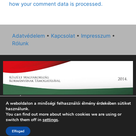
how your comment data is processed.
Adatvédelem
•
Kapcsolat
•
Impresszum
•
Rólunk
„Az Új Ember katolikus hetilap 2014. évi működésének
A weboldalon a minőségi felhasználói élmény érdekében sütiket
támogatását az EGYH-KCP-14-P-0121 sz. támogatási
használunk.
szerződés keretében 3 000 000 Ft összegben támogatta az
You can find out more about which cookies we are using or
Emberi Erőforrások Minisztériuma.”
switch them off in
settings
.
© 2026 Magyar Kurír - Új Ember
• Készült
GeneratePress
Elfogad