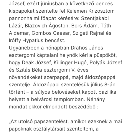
József, ezért júniusban a következő bencés
kispapokat szentelte fel Kelemen Krizosztom
pannonhalmi főapát kérésére: Szentjakabi
Lázár, Blazovich Ágoston, Bors Ádám, Tóth
Aldemar, Gombos Caesar, Szigeti Rajnal és
Iróffy Hypatius bencést.
Ugyanebben a hónapban Drahos János
esztergomi káptalani helynök kéri a püspököt,
hogy Deák József, Killinger Hugó, Polyák József
és Szitás Béla esztergomi V. éves
növendékeket szerpappá, majd áldozópappá
szentelje. Áldozópapi szentelésük július 8-án
történt – a súlyos belövéseket kapott bazilika
helyett a belvárosi templomban. Néhány
mondat ekkor elmondott beszédéből:
„Az utolsó papszentelést, amikor ezeknek a mai
papoknak osztálytársait szenteltem, a