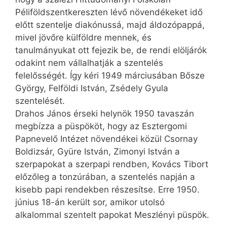
Péliföldszentkereszten lévő növendékeket idő
előtt szentelje diakónussá, majd áldozópappá,
mivel jövőre külföldre mennek, és
tanulmányukat ott fejezik be, de rendi elöljárók
odakint nem vállalhatják a szentelés
felelősségét. Így kéri 1949 márciusában Bősze
György, Felföldi István, Zsédely Gyula
szentelését.
Drahos János érseki helynök 1950 tavaszán
megbízza a püspököt, hogy az Esztergomi
Papnevelő Intézet növendékei közül Csornay
Boldizsár, Gyüre István, Zimonyi István a
szerpapokat a szerpapi rendben, Kovács Tibort
előzőleg a tonzúrában, a szentelés napján a
kisebb papi rendekben részesítse. Erre 1950.
június 18-án került sor, amikor utolsó
alkalommal szentelt papokat Meszlényi püspök.