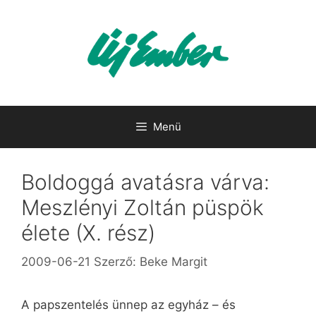
Kilépés
a
tartalomba
Menü
Boldoggá avatásra várva:
Meszlényi Zoltán püspök
élete (X. rész)
2009-06-21
Szerző:
Beke Margit
A papszentelés ünnep az egyház – és