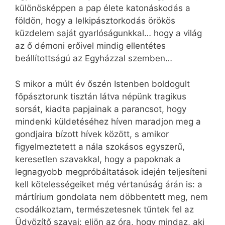
különösképpen a pap élete katonáskodás a
földön, hogy a lelkipásztorkodás örökös
küzdelem saját gyarlóságunkkal… hogy a világ
az ő démoni erőivel mindig ellentétes
beállítottságú az Egyházzal szemben…
S mikor a múlt év őszén Istenben boldogult
főpásztorunk tisztán látva népünk tragikus
sorsát, kiadta papjainak a parancsot, hogy
mindenki küldetéséhez híven maradjon meg a
gondjaira bízott hívek között, s amikor
figyelmeztetett a nála szokásos egyszerű,
keresetlen szavakkal, hogy a papoknak a
legnagyobb megpróbáltatások idején teljesíteni
kell kötelességeiket még vértanúság árán is: a
mártírium gondolata nem döbbentett meg, nem
csodálkoztam, természetesnek tűntek fel az
Üdvözítő szavai: eljön az óra, hogy mindaz, aki