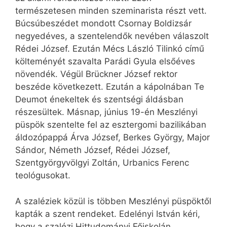
természetesen minden szeminarista részt vett.
Búcsúbeszédet mondott Csornay Boldizsár
negyedéves, a szentelendők nevében válaszolt
Rédei József. Ezután Mécs László Tilinkó című
költeményét szavalta Parádi Gyula elsőéves
növendék. Végül Brückner József rektor
beszéde következett. Ezután a kápolnában Te
Deumot énekeltek és szentségi áldásban
részesültek. Másnap, június 19-én Meszlényi
püspök szentelte fel az esztergomi bazilikában
áldozópappá Árva József, Berkes György, Major
Sándor, Németh József, Rédei József,
Szentgyörgyvölgyi Zoltán, Urbanics Ferenc
teológusokat.
A szaléziek közül is többen Meszlényi püspöktől
kapták a szent rendeket. Edelényi István kéri,
hogy a szalézi Hittudományi Főiskolán