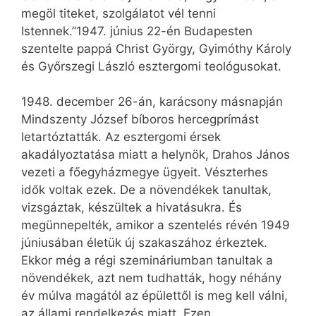
megöl titeket, szolgálatot vél tenni
Istennek.”1947. június 22-én Budapesten
szentelte pappá Christ György, Gyimóthy Károly
és Győrszegi László esztergomi teológusokat.
1948. december 26-án, karácsony másnapján
Mindszenty József bíboros hercegprímást
letartóztatták. Az esztergomi érsek
akadályoztatása miatt a helynök, Drahos János
vezeti a főegyházmegye ügyeit. Vészterhes
idők voltak ezek. De a növendékek tanultak,
vizsgáztak, készültek a hivatásukra. És
megünnepelték, amikor a szentelés révén 1949
júniusában életük új szakaszához érkeztek.
Ekkor még a régi szemináriumban tanultak a
növendékek, azt nem tudhatták, hogy néhány
év múlva magától az épülettől is meg kell válni,
az állami rendelkezés miatt. Ezen