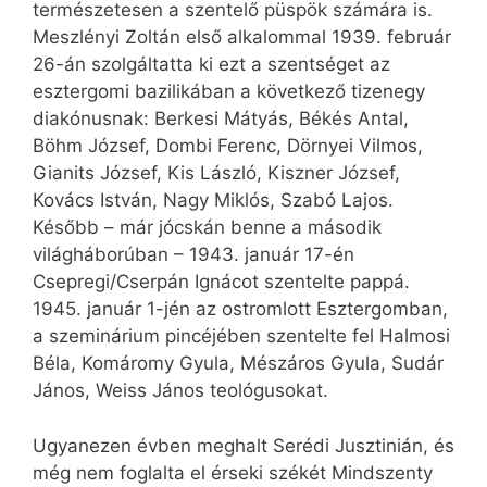
természetesen a szentelő püspök számára is.
Meszlényi Zoltán első alkalommal 1939. február
26-án szolgáltatta ki ezt a szentséget az
esztergomi bazilikában a következő tizenegy
diakónusnak: Berkesi Mátyás, Békés Antal,
Böhm József, Dombi Ferenc, Dörnyei Vilmos,
Gianits József, Kis László, Kiszner József,
Kovács István, Nagy Miklós, Szabó Lajos.
Később – már jócskán benne a második
világháborúban – 1943. január 17-én
Csepregi/Cserpán Ignácot szentelte pappá.
1945. január 1-jén az ostromlott Esztergomban,
a szeminárium pincéjében szentelte fel Halmosi
Béla, Komáromy Gyula, Mészáros Gyula, Sudár
János, Weiss János teológusokat.
Ugyanezen évben meghalt Serédi Jusztinián, és
még nem foglalta el érseki székét Mindszenty