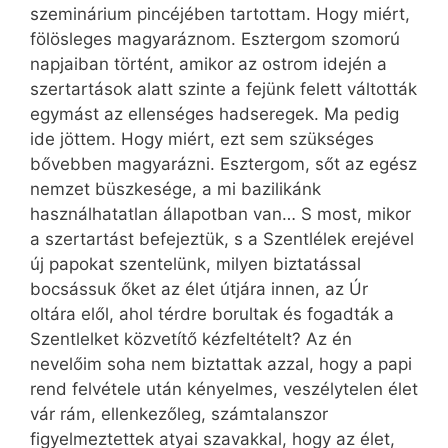
szeminárium pincéjében tartottam. Hogy miért,
fölösleges magyaráznom. Esztergom szomorú
napjaiban történt, amikor az ostrom idején a
szertartások alatt szinte a fejünk felett váltották
egymást az ellenséges hadseregek. Ma pedig
ide jöttem. Hogy miért, ezt sem szükséges
bővebben magyarázni. Esztergom, sőt az egész
nemzet büszkesége, a mi bazilikánk
használhatatlan állapotban van… S most, mikor
a szertartást befejeztük, s a Szentlélek erejével
új papokat szentelünk, milyen biztatással
bocsássuk őket az élet útjára innen, az Úr
oltára elől, ahol térdre borultak és fogadták a
Szentlelket közvetítő kézfeltételt? Az én
nevelőim soha nem biztattak azzal, hogy a papi
rend felvétele után kényelmes, veszélytelen élet
vár rám, ellenkezőleg, számtalanszor
figyelmeztettek atyai szavakkal, hogy az élet,