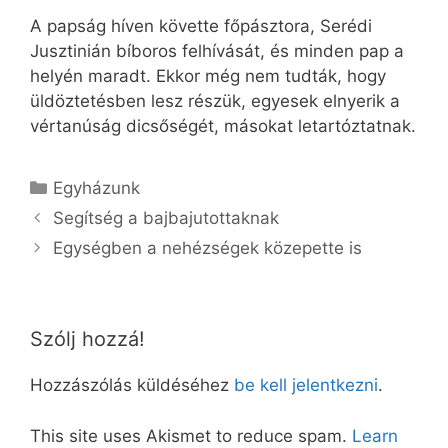
A papság híven követte főpásztora, Serédi
Jusztinián bíboros felhívását, és minden pap a
helyén maradt. Ekkor még nem tudták, hogy
üldöztetésben lesz részük, egyesek elnyerik a
vértanúság dicsőségét, másokat letartóztatnak.
Kategória
Egyházunk
Segítség a bajbajutottaknak
Egységben a nehézségek közepette is
Szólj hozzá!
Hozzászólás küldéséhez
be kell jelentkezni
.
This site uses Akismet to reduce spam.
Learn