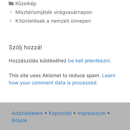
Kategória
Közelkép
Misztériumjáték virágvasárnapon
Kitüntetések a nemzeti ünnepen
Szólj hozzá!
Hozzászólás küldéséhez
be kell jelentkezni
.
This site uses Akismet to reduce spam.
Learn
how your comment data is processed.
Adatvédelem
•
Kapcsolat
•
Impresszum
•
Rólunk