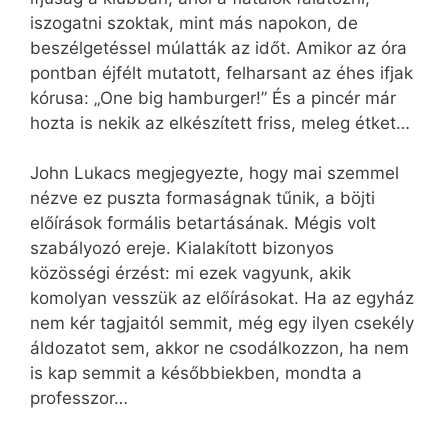
iszogatni szoktak, mint más napokon, de
beszélgetéssel múlatták az időt. Amikor az óra
pontban éjfélt mutatott, felharsant az éhes ifjak
kórusa: „One big hamburger!” És a pincér már
hozta is nekik az elkészített friss, meleg étket…
John Lukacs megjegyezte, hogy mai szemmel
nézve ez puszta formaságnak tűnik, a böjti
előírások formális betartásának. Mégis volt
szabályozó ereje. Kialakított bizonyos
közösségi érzést: mi ezek vagyunk, akik
komolyan vesszük az előírásokat. Ha az egyház
nem kér tagjaitól semmit, még egy ilyen csekély
áldozatot sem, akkor ne csodálkozzon, ha nem
is kap semmit a későbbiekben, mondta a
professzor…