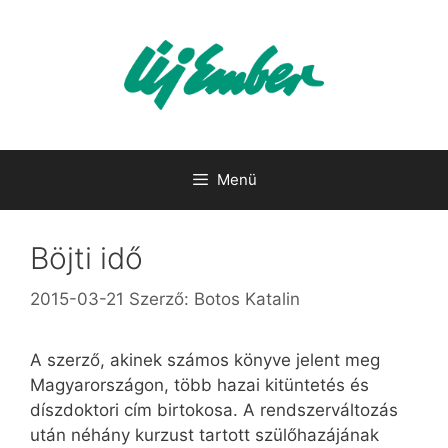
Kilépés
a
tartalomba
Menü
Böjti idő
2015-03-21
Szerző:
Botos Katalin
A szerző, akinek számos könyve jelent meg
Magyarországon, több hazai kitüntetés és
díszdoktori cím birtokosa. A rendszerváltozás
után néhány kurzust tartott szülőhazájának