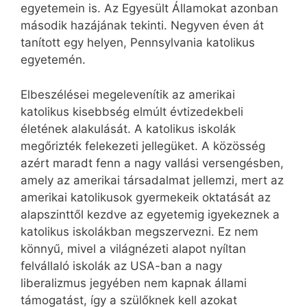
egyetemein is. Az Egyesült Államokat azonban
második hazájának tekinti. Negyven éven át
tanított egy helyen, Pennsylvania katolikus
egyetemén.
Elbeszélései megelevenítik az amerikai
katolikus kisebbség elmúlt évtizedekbeli
életének alakulását. A katolikus iskolák
megőrizték felekezeti jellegüket. A közösség
azért maradt fenn a nagy vallási versengésben,
amely az amerikai társadalmat jellemzi, mert az
amerikai katolikusok gyermekeik oktatását az
alapszinttől kezdve az egyetemig igyekeznek a
katolikus iskolákban megszervezni. Ez nem
könnyű, mivel a világnézeti alapot nyíltan
felvállaló iskolák az USA-ban a nagy
liberalizmus jegyében nem kapnak állami
támogatást, így a szülőknek kell azokat