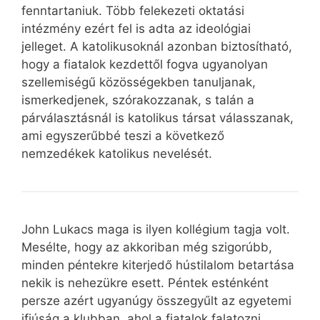
fenntartaniuk. Több felekezeti oktatási
intézmény ezért fel is adta az ideológiai
jelleget. A katolikusoknál azonban biztosítható,
hogy a fiatalok kezdettől fogva ugyanolyan
szellemiségű közösségekben tanuljanak,
ismerkedjenek, szórakozzanak, s talán a
párválasztásnál is katolikus társat válasszanak,
ami egyszerűbbé teszi a következő
nemzedékek katolikus nevelését.
John Lukacs maga is ilyen kollégium tagja volt.
Mesélte, hogy az akkoriban még szigorúbb,
minden péntekre kiterjedő hústilalom betartása
nekik is nehezükre esett. Péntek esténként
persze azért ugyanúgy összegyűlt az egyetemi
ifjúság a klubban, ahol a fiatalok falatozni,