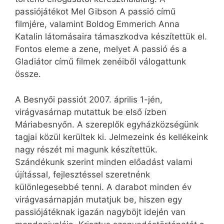
passiójátékot Mel Gibson A passió című
filmjére, valamint Boldog Emmerich Anna
Katalin látomásaira támaszkodva készítettük el.
Fontos eleme a zene, melyet A passió és a
Gladiátor című filmek zenéiből válogattunk
össze.
A Besnyői passiót 2007. április 1-jén,
virágvasárnap mutattuk be első ízben
Máriabesnyőn. A szereplők egyházközségünk
tagjai közül kerültek ki. Jelmezeink és kellékeink
nagy részét mi magunk készítettük.
Szándékunk szerint minden előadást valami
újítással, fejlesztéssel szeretnénk
különlegesebbé tenni. A darabot minden év
virágvasárnapján mutatjuk be, hiszen egy
passiójátéknak igazán nagyböjt idején van