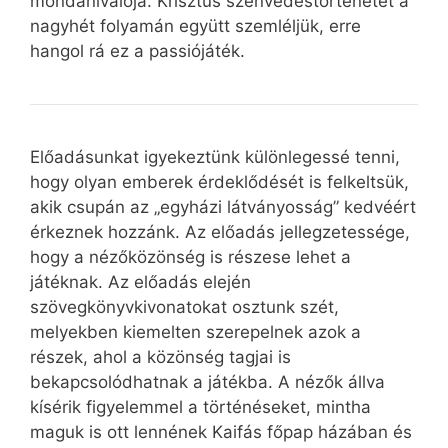
mondanivalója. Krisztus szenvedéstörténetét a
nagyhét folyamán együtt szemléljük, erre
hangol rá ez a passiójáték.
Előadásunkat igyekeztünk különlegessé tenni,
hogy olyan emberek érdeklődését is felkeltsük,
akik csupán az „egyházi látványosság” kedvéért
érkeznek hozzánk. Az előadás jellegzetessége,
hogy a nézőközönség is részese lehet a
játéknak. Az előadás elején
szövegkönyvkivonatokat osztunk szét,
melyekben kiemelten szerepelnek azok a
részek, ahol a közönség tagjai is
bekapcsolódhatnak a játékba. A nézők állva
kísérik figyelemmel a történéseket, mintha
maguk is ott lennének Kaifás főpap házában és