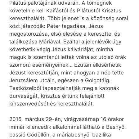
Pilátus palotájának udvarán. A tömegnek
követelnie kell Kaifástól és Pilátustól Krisztus
kereszthalálát. Több jelenet is a közönség sorai
közt játszódik: Péter tagadása, Jézus
megostorozása, első elesése a kereszttel és
találkozása Máriával. Ezáltal a jelenlévők úgy
követhetik végig Jézus kálváriáját, mintha
maguk is szemtanúi lettek volna az utolsó órák
szomorú eseményeinek… Ezután elkísérhetik
Jézust keresztútján, mint ahogyan a nép tette
Jeruzsálem utcáin, egészen a Golgotáig.
Testközelből tapasztalhatják meg a katonák
durvaságát, Krisztus értünk felajánlott
kínszenvedését és kereszthalálát.
2015. március 29-én, virágvasárnap 16 órakor
immár kilencedik alkalommal látható a Besnyői
passió Gödöllőn, a máriabesnyői bazilika