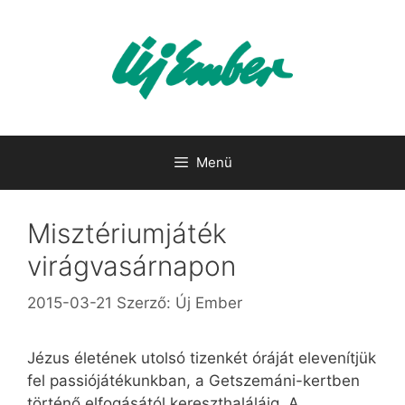
Kilépés
a
tartalomba
Menü
Misztériumjáték
virágvasárnapon
2015-03-21
Szerző:
Új Ember
Jézus életének utolsó tizenkét óráját elevenítjük
fel passiójátékunkban, a Getszemáni-kertben
történő elfogásától kereszthaláláig. A