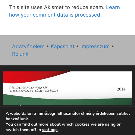
This site uses Akismet to reduce spam.
Learn
how your comment data is processed.
Adatvédelem
•
Kapcsolat
•
Impresszum
•
Rólunk
„Az Új Ember katolikus hetilap 2014. évi működésének
A weboldalon a minőségi felhasználói élmény érdekében sütiket
támogatását az EGYH-KCP-14-P-0121 sz. támogatási
használunk.
szerződés keretében 3 000 000 Ft összegben támogatta az
You can find out more about which cookies we are using or
Emberi Erőforrások Minisztériuma.”
switch them off in
settings
.