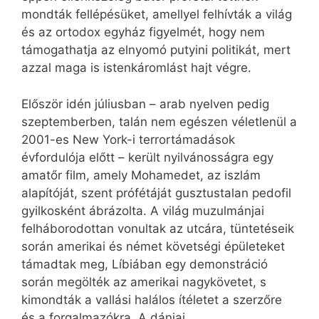
mondták fellépésüket, amellyel felhívták a világ
és az ortodox egyház figyelmét, hogy nem
támogathatja az elnyomó putyini politikát, mert
azzal maga is istenkáromlást hajt végre.
Először idén júliusban – arab nyelven pedig
szeptemberben, talán nem egészen véletlenül a
2001-es New York-i terrortámadások
évfordulója előtt – került nyilvánosságra egy
amatőr film, amely Mohamedet, az iszlám
alapítóját, szent prófétáját gusztustalan pedofil
gyilkosként ábrázolta. A világ muzulmánjai
felháborodottan vonultak az utcára, tüntetéseik
során amerikai és német követségi épületeket
támadtak meg, Líbiában egy demonstráció
során megölték az amerikai nagykövetet, s
kimondták a vallási halálos ítéletet a szerzőre
és a forgalmazókra. A dániai