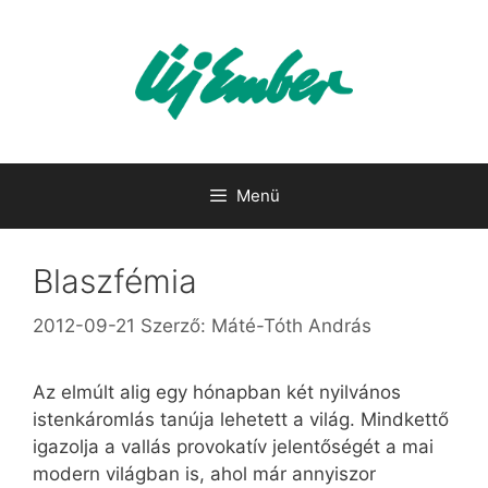
Kilépés
a
tartalomba
Menü
Blaszfémia
2012-09-21
Szerző:
Máté-Tóth András
Az elmúlt alig egy hónapban két nyilvános
istenkáromlás tanúja lehetett a világ. Mindkettő
igazolja a vallás provokatív jelentőségét a mai
modern világban is, ahol már annyiszor