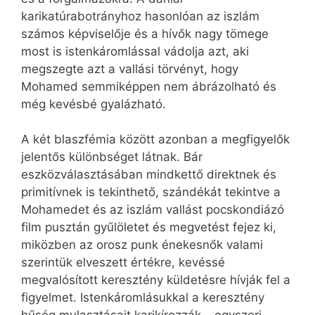
karikatúrabotrányhoz hasonlóan az iszlám
számos képviselője és a hívők nagy tömege
most is istenkáromlással vádolja azt, aki
megszegte azt a vallási törvényt, hogy
Mohamed semmiképpen nem ábrázolható és
még kevésbé gyalázható.
A két blaszfémia között azonban a megfigyelők
jelentős különbséget látnak. Bár
eszközválasztásában mindkettő direktnek és
primitívnek is tekinthető, szándékát tekintve a
Mohamedet és az iszlám vallást pocskondiázó
film pusztán gyűlöletet és megvetést fejez ki,
miközben az orosz punk énekesnők valami
szerintük elveszett értékre, kevéssé
megvalósított keresztény küldetésre hívják fel a
figyelmet. Istenkáromlásukkal a keresztény