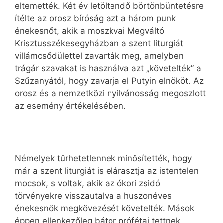
eltemették. Két év letöltendő börtönbüntetésre
ítélte az orosz bíróság azt a három punk
énekesnőt, akik a moszkvai Megváltó
Krisztusszékesegyházban a szent liturgiát
villámcsődülettel zavarták meg, amelyben
trágár szavakat is használva azt „követelték” a
Szűzanyától, hogy zavarja el Putyin elnököt. Az
orosz és a nemzetközi nyilvánosság megoszlott
az esemény értékelésében.
Némelyek tűrhetetlennek minősítették, hogy
már a szent liturgiát is elárasztja az istentelen
mocsok, s voltak, akik az ókori zsidó
törvényekre visszautalva a huszonéves
énekesnők megkövezését követelték. Mások
éppen ellenkezőleg bátor prófétai tettnek