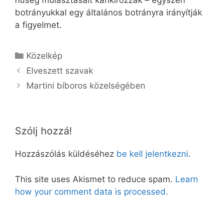
hűség mulasztásait karikírozzák – egyszeri
botrányukkal egy általános botrányra irányítják
a figyelmet.
Kategória
Közelkép
Elveszett szavak
Martini bíboros közelségében
Szólj hozzá!
Hozzászólás küldéséhez
be kell jelentkezni
.
This site uses Akismet to reduce spam.
Learn
how your comment data is processed.