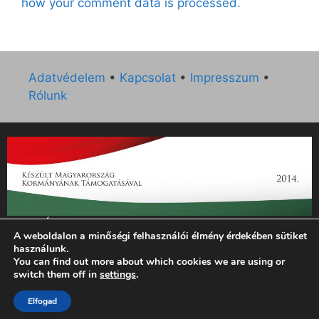
how your comment data is processed.
Adatvédelem
•
Kapcsolat
•
Impresszum
•
Rólunk
„Az Új Ember katolikus hetilap 2014. évi működésének
A weboldalon a minőségi felhasználói élmény érdekében sütiket
támogatását az EGYH-KCP-14-P-0121 sz. támogatási
használunk.
szerződés keretében 3 000 000 Ft összegben támogatta az
You can find out more about which cookies we are using or
Emberi Erőforrások Minisztériuma.”
switch them off in
settings
.
© 2026 Magyar Kurír - Új Ember
• Készült
GeneratePress
Elfogad