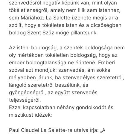
szenvedésről negatív képünk van, mint olyan
tökéletlenségről, amely nem illik sem Istenhez,
sem Máriához. La Salette üzenete mégis arra
szólít, hogy a tökéletes Isten és a dicsőségben
boldog Szent Szűz mögé pillantsunk.
Az isteni boldogság, a szentek boldogsága nem
oly mértékben tökéletlen boldogság, hogy az
ember boldogtalansága ne érintené. Emberi
szóval azt mondjuk: szenvedés, ám sokkal
mélyebben járunk, ha szenvedélyes szeretetről,
lángoló szeretetről beszélünk, és
gyöngédségről, az együtt szenvedés
teljességéről.
Ezzel kapcsolatban néhány gondolkodót és
misztikust idézek:
Paul Claudel La Salette-re utalva írja: „A