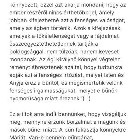
könnyezett, ezzel azt akarja mondani, hogy az
ember részéről nincs érthetőbb jel, amely
jobban kifejezhetné azt a fenséges valóságot,
amely az égben történik. Azok a kifejezések,
amelyek a tökéletlenséget vagy a fájdalmat
összeegyeztethetetlennek tartják a
boldogsággal, nem túlzóak, hanem keveset
mondanak. Az égi Királynő könnyei végtelen
reményt ébresztenek azáltal, hogy tudtunkra
adják azt a fenséges irtózást, melyet Isten és
Anyja érez a bűntől, és megismertetik velünk
fenséges irgalmasságukat, melyet e bűnök
nyomorúsága miatt éreznek.”(…)
Ez a titok arra indít bennünket, hogy vizsgáljuk
meg, mennyire érzünk borzalmat a magunk és
mások bűnei miatt. A bűn fakasztja könnyekre
Máriát. Van-e bennem bűnbánat,