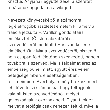
Krisztus Anyjának együttérzése, a szeretet
forrásának aggodalma a világért.
Nevezett könyvecskéből a számomra
leglélekfogóbb részletet emelem ki, amely a
francia jezsuita F. Varillon gondolataira
emlékeztet. (Ő Isten alázatáról és
szenvedéséről meditált.) Hosszan kellene
elmélkednünk Mária szenvedéséről, hiszen ő
nem csupán földi életében szenvedett, hanem
továbbra is szenved. Ma is fájdalmat érez az
emberiség bűnei miatt; együtt érez velem
betegségeimben, elesettségemben,
félelmeimben. Azért olyan mély titok ez, mert
lehetővé teszi számunkra, hogy felfogjunk
valamit Isten szenvedéséből, melyet
gonoszságaink okoznak neki. Olyan titok ez,
melyet a teológia csak nehezen fejt ki, mivel a