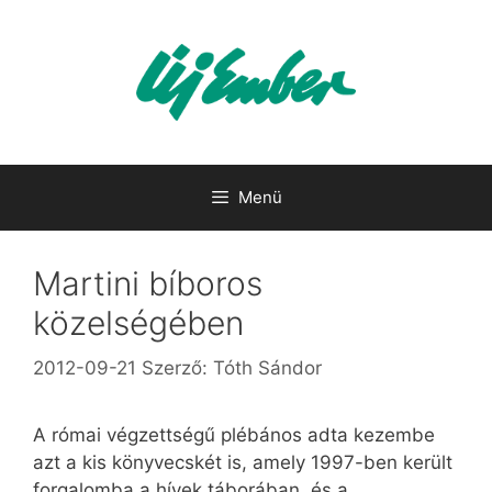
Kilépés
a
tartalomba
Menü
Martini bíboros
közelségében
2012-09-21
Szerző:
Tóth Sándor
A római végzettségű plébános adta kezembe
azt a kis könyvecskét is, amely 1997-ben került
forgalomba a hívek táborában, és a