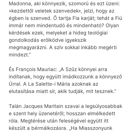
Madonna, aki könnyezik, szomorú és ezt üzeni:
»kezdettől veletek szenvedek«, jelzi, hogy az
égben is szenved. Ő tartja Fia karját; tehát a Fiú
immár nem mindentudó és mindenható? Olyan
kérdések ezek, melyeket a hideg teológiai
gondolkodás erőlködve igyekszik
megmagyarázni. A szív sokkal inkább megérti
mindezt.”
És François Mauriac: „A Szűz könnyei arra
indítanak, hogy együtt imádkozzunk a könnyező
Úrral. A La Salette-i Mária azoknak az
elutasítása miatt sír, akik tudják, mit tesznek.”
Talán Jacques Maritain szavai a legsúlyosabbak
e szent hely üzenetéről; hosszan elmélkedett
róla. Megtérése után feleségével együtt itt
készült a bérmálkozásra. „Ha Miasszonyunk