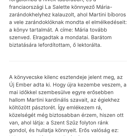
franciaországi La Salette könnyező Mária-
zarándokhelyhez kalauzolt, ahol Martini bíboros
a vele zarándoklóknak mondta el elmélkedéseit:
a könyv tartalmát. A címe: Mária tovább
szenved. Elragadtak a mondatai. Barátom
biztatására lefordítottam, ő lektorálta.
A könyvecske kilenc esztendeje jelent meg, az
Új Ember adta ki. Hogy újra kezembe veszem, a
mai időkkel szembesülve egyre erősebben
hallom Martini kardinális szavait, az égiekhez
költözött pásztorét. Így emlékezem rá,
közelségét még biztosabban érzem, hiszen ott
van, ahol látja: a Szent Szűz folyton ránk
gondol, és hullatja könnyeit. Erős valóság ez: