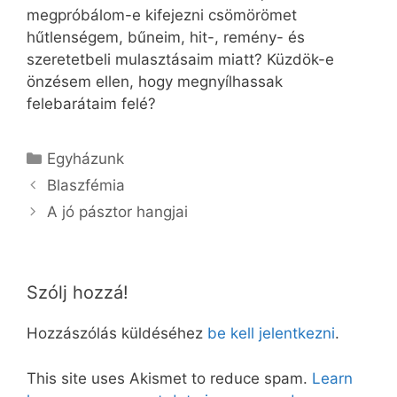
megpróbálom-e kifejezni csömörömet
hűtlenségem, bűneim, hit-, remény- és
szeretetbeli mulasztásaim miatt? Küzdök-e
önzésem ellen, hogy megnyílhassak
felebarátaim felé?
Kategória
Egyházunk
Blaszfémia
A jó pásztor hangjai
Szólj hozzá!
Hozzászólás küldéséhez
be kell jelentkezni
.
This site uses Akismet to reduce spam.
Learn