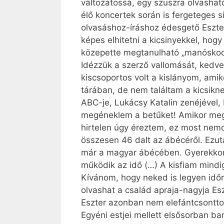
változatossá, egy szuszra olvashat
élő koncertek során is fergeteges s
olvasáshoz-íráshoz édesgető Eszte
képes elhitetni a kicsinyekkel, h
közepette megtanulható „manóskod
Idézzük a szerző vallomását, kedve
kiscsoportos volt a kislányom, am
tárában, de nem találtam a kicsikn
ABC-je, Lukácsy Katalin zenéjével,
megéneklem a betűket! Amikor megj
hirtelen úgy éreztem, ez most nem
összesen 46 dalt az ábécéről. Ezut
már a magyar ábécében. Gyerekkoro
működik az idő (…) A kisfiam mindig
Kívánom, hogy neked is legyen időr
olvashat a család apraja-nagyja Es
Eszter azonban nem elefántcsonttor
Egyéni estjei mellett elsősorban b