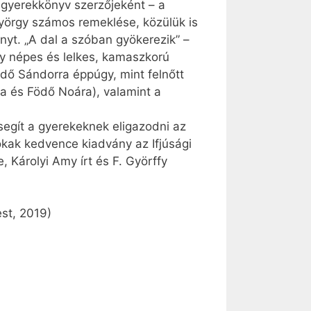
gyerekkönyv szerzőjeként – a
yörgy számos remeklése, közülük is
nyt. „A dal a szóban gyökerezik” –
gy népes és lelkes, kamaszkorú
ödő Sándorra éppúgy, mint felnőtt
ra és Födő Noára), valamint a
segít a gyerekeknek eligazodni az
okak kedvence kiadvány az Ifjúsági
Károlyi Amy írt és F. Györffy
st, 2019)