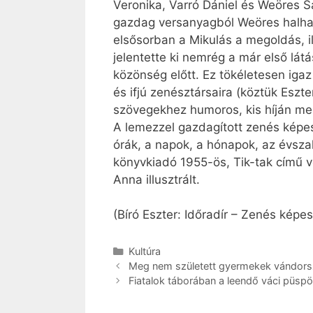
Veronika, Varró Dániel és Weöres
gazdag versanyagból Weöres halhat
elsősorban a Mikulás a megoldás, il
jelentette ki nemrég a már első lá
közönség előtt. Ez tökéletesen iga
és ifjú zenésztársaira (köztük Eszt
szövegekhez humoros, kis híján meg
A lemezzel gazdagított zenés képes
órák, a napok, a hónapok, az évsza
könyvkiadó 1955-ös, Tik-tak című v
Anna illusztrált.
(Bíró Eszter: Időradír – Zenés kép
Kategória
Kultúra
Meg nem született gyermekek vándors
Fiatalok táborában a leendő váci püsp