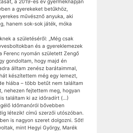
tatását, a 2019-es év gyermeknapján
elyben a gyerekeket betűkhöz,
tgyerekes művésznő anyuka, aki
ág, hanem sok-sok játék, móka
knek a születéséről: „Még csak
nyvesboltokban és a gyereklemezek
ra Ferenc nyomán született Zengő
 úgy gondoltam, hogy majd én
adra álltam zenész barátaimmal,
hát készítettem még egy lemezt,
de hiába – több betűt nem találtam
t, nehezen fejtettem meg, hogyan
 találtam ki az időradírt (…)
resgélő Időmanóról bővebben
ig létezik! című szerzői utószóban.
en is nagyon szeret dolgozni. Sőt!
voltak, mint Hegyi György, Marék