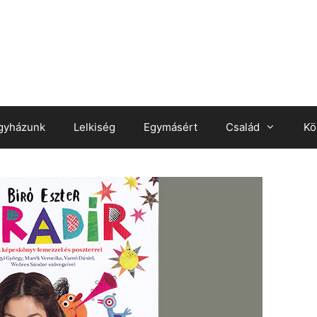
gyházunk
Lelkiség
Egymásért
Család
Kö