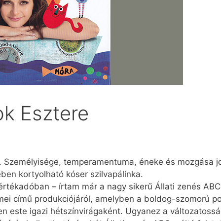
k Esztere
. Személyisége, temperamentuma, éneke és mozgása jo
ben kortyolható kóser szilvapálinka.
értékadóban – írtam már a nagy sikerű Állati zenés ABC 
mei című produkciójáról, amelyben a boldog-szomorú po
len este igazi hétszínvirágaként. Ugyanez a változatossá