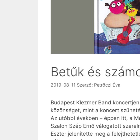
Betűk és számo
2019-08-11
Szerző:
Petrőczi Éva
Budapest Klezmer Band koncertjén
közönséget, mint a koncert szüneté
Az utóbbi években – éppen itt, a M
Szalon Szép Ernő válogatott szerel
Eszter jelenítette meg a felejthetet