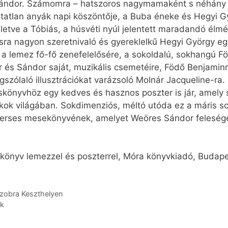
 Sándor. Számomra – hatszoros nagymamaként s néhány 
atlan anyák napi köszöntője, a Buba éneke és Hegyi G
letve a Tóbiás, a húsvéti nyúl jelentett maradandó élmé
tásra nagyon szeretnivaló és gyereklelkű Hegyi György e
z a lemez fő-fő zenefelelősére, a sokoldalú, sokhangú F
er és Sándor saját, muzikális csemetéire, Födő Benjamin
szólaló illusztrációkat varázsoló Molnár Jacqueline-ra.
könyvhöz egy kedves és hasznos poszter is jár, amely 
kok világában. Sokdimenziós, méltó utóda ez a máris s
erses mesekönyvének, amelyet Weöres Sándor felesége, 
eskönyv lemezzel és poszterrel, Móra könyvkiadó, Budape
zobra Keszthelyen
ök