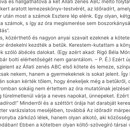
óvá és hallgathatóvá a két Állati zenés ABC méltó foly
ikert aratott lemezeskönyv-testvérét, az Időradírt, am
r után most a számok Esztere lép elénk. Egy olyan, ké
ogy a számok, s így az óra megismerése sem boszorkánys
ás”.
s, közérthető és nagyon anyai szavait ezeknek a kötete
ikor érdekelni kezdték a betűk. Kerestem-kutattam a kö
ek szóló ábécés dalokat. (Egy azért akad: Rigó Béla Mó
 bár bolti elérhetőségét nem garantálom. – P. É.) Ezért
elent az Állati zenés ABC első kötete és lemeze, színp
csak nekem, hanem a gyermekeknek is sokat jelent. Így 
án sokan kérték tőlem, hogy énekeljek még a betűkről, 
mban sokáig nem értettem az óra mutatóinak jelzései
 türelmetlenül várja a neves napokat, ünnepeket. Ezért is
adírod!” Minderről és a széttört órája hat darabját ke
zter varázslatos meséjében, továbbá Az időradír márped
onyba zárkózó lélek, hanem olyan alkotó, aki közösségb
andában! Ebben a kötetben olyan költő-szövegíró társai 