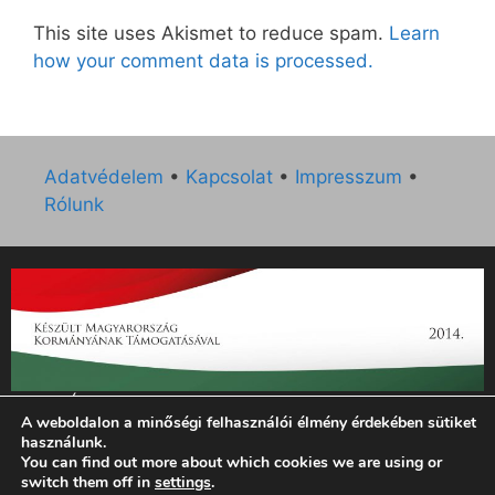
This site uses Akismet to reduce spam.
Learn
how your comment data is processed.
Adatvédelem
•
Kapcsolat
•
Impresszum
•
Rólunk
„Az Új Ember katolikus hetilap 2014. évi működésének
A weboldalon a minőségi felhasználói élmény érdekében sütiket
támogatását az EGYH-KCP-14-P-0121 sz. támogatási
használunk.
szerződés keretében 3 000 000 Ft összegben támogatta az
You can find out more about which cookies we are using or
Emberi Erőforrások Minisztériuma.”
switch them off in
settings
.