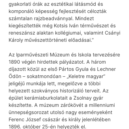
gyakorlati órák az esztétikai látásmód és
komponáló képesség fejlesztését célozták
számtalan rajzbeadvánnyal. Mindezt
kiegészítették még Kotsis Iván térművészet és
reneszánsz alaktan kollégiumai, valamint Csányi
Károly művészettörténeti előadásai.”
Az Iparművészeti Múzeum és Iskola tervezésére
1890 végén hirdettek pályázatot. A három
díjazott közül az első Pártos Gyula és Lechner
Ödön – sokatmondóan – „Keletre magyar”
jeligéjű munkája lett, megelőzve a többi
helyezett szokványos historizáló terveit. Az
épület kerámiaburkolatait a Zsolnay gyár
készítette. A múzeum zárókövét a millenniumi
ünnepségsorozat utolsó nagy eseményeként
Ferenc József császár és király jelenlétében
1896. október 25-én helyezték el.