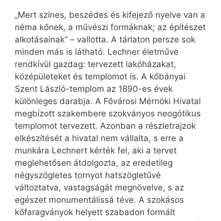
„Mert színes, beszédes és kifejező nyelve van a
néma kőnek, a művészi formáknak; az építészet
alkotásainak” – vallotta. A tárlaton persze sok
minden más is látható. Lechner életműve
rendkívül gazdag: tervezett lakóházakat,
középületeket és templomot is. A kőbányai
Szent László-templom az 1890-es évek
különleges darabja. A Fővárosi Mérnöki Hivatal
megbízott szakembere szokványos neogótikus
templomot tervezett. Azonban a részletrajzok
elkészítését a hivatal nem vállalta, s erre a
munkára Lechnert kérték fel, aki a tervet
meglehetősen átdolgozta, az eredetileg
négyszögletes tornyot hatszögletűvé
változtatva, vastagságát megnövelve, s az
egészet monumentálissá téve. A szokásos
kőfaragványok helyett szabadon formált