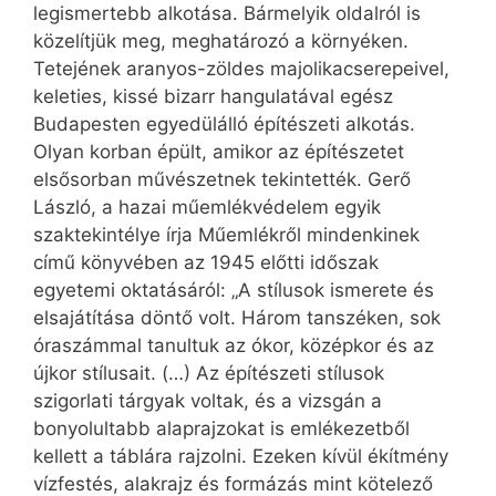
legismertebb alkotása. Bármelyik oldalról is
közelítjük meg, meghatározó a környéken.
Tetejének aranyos-zöldes majolikacserepeivel,
keleties, kissé bizarr hangulatával egész
Budapesten egyedülálló építészeti alkotás.
Olyan korban épült, amikor az építészetet
elsősorban művészetnek tekintették. Gerő
László, a hazai műemlékvédelem egyik
szaktekintélye írja Műemlékről mindenkinek
című könyvében az 1945 előtti időszak
egyetemi oktatásáról: „A stílusok ismerete és
elsajátítása döntő volt. Három tanszéken, sok
óraszámmal tanultuk az ókor, középkor és az
újkor stílusait. (…) Az építészeti stílusok
szigorlati tárgyak voltak, és a vizsgán a
bonyolultabb alaprajzokat is emlékezetből
kellett a táblára rajzolni. Ezeken kívül ékítmény
vízfestés, alakrajz és formázás mint kötelező