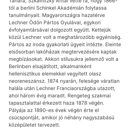
Tanára, Szkalnitzky Antal vette rá, hogy 1866-
tól a berlini Schinkel Akadémián folytassa
tanulmányait. Magyarországra hazatérve
Lechner Ödön Pártos Gyulával, egykori
évfolyamtársával dolgozott együtt. Kettejük
közül Lechner volt a meghatározóbb egyéniség.
Pártos az iroda gyakorlati ügyeit intézte. Eleinte
elsősorban lakóházak megtervezésére kaptak
megbízásokat. Akkori stílusukra jellemző volt a
Berlinben elsajátított, alkalmanként
hellenisztikus elemekkel vegyített olasz
neoreneszánsz. 1874 nyarán, felesége váratlan
halála után Lechner Franciaországba utazott,
ahol három évig maradt. Rengeteg szakmai
tapasztalattal érkezett haza 1878 végén.
Pályája az 1890-es évek végén érte el
csúcspontját, amikor jó néhány nagyszabású
középületet tervezett.