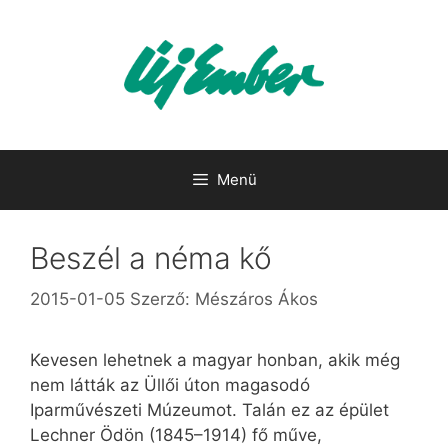
Kilépés
a
tartalomba
Menü
Beszél a néma kő
2015-01-05
Szerző:
Mészáros Ákos
Kevesen lehetnek a magyar honban, akik még
nem látták az Üllői úton magasodó
Iparművészeti Múzeumot. Talán ez az épület
Lechner Ödön (1845–1914) fő műve,