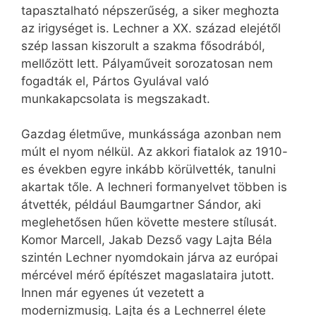
tapasztalható népszerűség, a siker meghozta
az irigységet is. Lechner a XX. század elejétől
szép lassan kiszorult a szakma fősodrából,
mellőzött lett. Pályaműveit sorozatosan nem
fogadták el, Pártos Gyulával való
munkakapcsolata is megszakadt.
Gazdag életműve, munkássága azonban nem
múlt el nyom nélkül. Az akkori fiatalok az 1910-
es években egyre inkább körülvették, tanulni
akartak tőle. A lechneri formanyelvet többen is
átvették, például Baumgartner Sándor, aki
meglehetősen hűen követte mestere stílusát.
Komor Marcell, Jakab Dezső vagy Lajta Béla
szintén Lechner nyomdokain járva az európai
mércével mérő építészet magaslataira jutott.
Innen már egyenes út vezetett a
modernizmusig. Lajta és a Lechnerrel élete