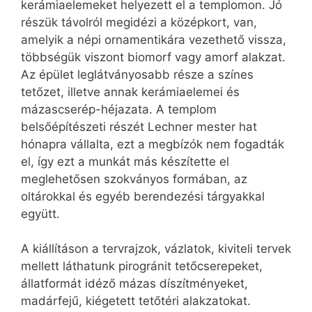
kerámiaelemeket helyezett el a templomon. Jó
részük távolról megidézi a középkort, van,
amelyik a népi ornamentikára vezethető vissza,
többségük viszont biomorf vagy amorf alakzat.
Az épület leglátványosabb része a színes
tetőzet, illetve annak kerámiaelemei és
mázascserép-héjazata. A templom
belsőépítészeti részét Lechner mester hat
hónapra vállalta, ezt a megbízók nem fogadták
el, így ezt a munkát más készítette el
meglehetősen szokványos formában, az
oltárokkal és egyéb berendezési tárgyakkal
együtt.
A kiállításon a tervrajzok, vázlatok, kiviteli tervek
mellett láthatunk pirogránit tetőcserepeket,
állatformát idéző mázas díszítményeket,
madárfejű, kiégetett tetőtéri alakzatokat.