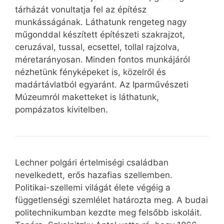
tárházát vonultatja fel az építész
munkásságának. Láthatunk rengeteg nagy
műgonddal készített építészeti szakrajzot,
ceruzával, tussal, ecsettel, tollal rajzolva,
méretarányosan. Minden fontos munkájáról
nézhetünk fényképeket is, közelről és
madártávlatból egyaránt. Az Iparművészeti
Múzeumról maketteket is láthatunk,
pompázatos kivitelben.
Lechner polgári értelmiségi családban
nevelkedett, erős hazafias szellemben.
Politikai-szellemi világát élete végéig a
függetlenségi szemlélet határozta meg. A budai
politechnikumban kezdte meg felsőbb iskoláit.