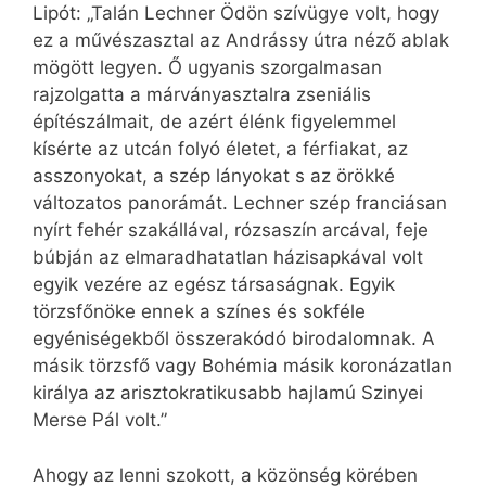
Lipót: „Talán Lechner Ödön szívügye volt, hogy
ez a művészasztal az Andrássy útra néző ablak
mögött legyen. Ő ugyanis szorgalmasan
rajzolgatta a márványasztalra zseniális
építészálmait, de azért élénk figyelemmel
kísérte az utcán folyó életet, a férfiakat, az
asszonyokat, a szép lányokat s az örökké
változatos panorámát. Lechner szép franciásan
nyírt fehér szakállával, rózsaszín arcával, feje
búbján az elmaradhatatlan házisapkával volt
egyik vezére az egész társaságnak. Egyik
törzsfőnöke ennek a színes és sokféle
egyéniségekből összerakódó birodalomnak. A
másik törzsfő vagy Bohémia másik koronázatlan
királya az arisztokratikusabb hajlamú Szinyei
Merse Pál volt.”
Ahogy az lenni szokott, a közönség körében