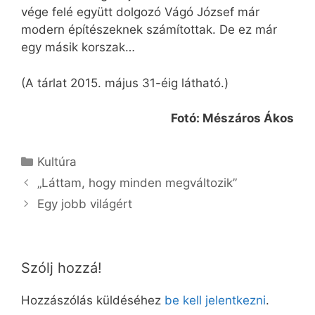
vége felé együtt dolgozó Vágó József már
modern építészeknek számítottak. De ez már
egy másik korszak…
(A tárlat 2015. május 31-éig látható.)
Fotó: Mészáros Ákos
Kategória
Kultúra
„Láttam, hogy minden megváltozik”
Egy jobb világért
Szólj hozzá!
Hozzászólás küldéséhez
be kell jelentkezni
.