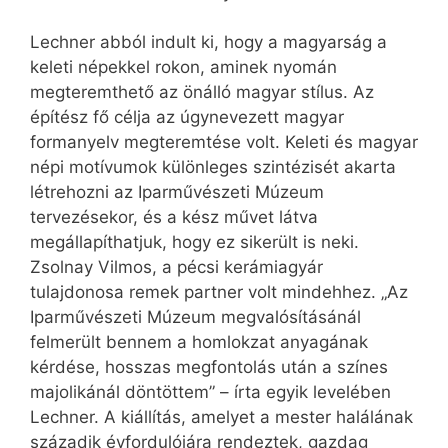
Lechner abból indult ki, hogy a magyarság a
keleti népekkel rokon, aminek nyomán
megteremthető az önálló magyar stílus. Az
építész fő célja az úgynevezett magyar
formanyelv megteremtése volt. Keleti és magyar
népi motívumok különleges szintézisét akarta
létrehozni az Iparművészeti Múzeum
tervezésekor, és a kész művet látva
megállapíthatjuk, hogy ez sikerült is neki.
Zsolnay Vilmos, a pécsi kerámiagyár
tulajdonosa remek partner volt mindehhez. „Az
Iparművészeti Múzeum megvalósításánál
felmerült bennem a homlokzat anyagának
kérdése, hosszas megfontolás után a színes
majolikánál döntöttem” – írta egyik levelében
Lechner. A kiállítás, amelyet a mester halálának
századik évfordulójára rendeztek, gazdag