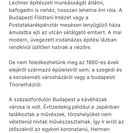
Lechner építészeti munkásságát átlátni,
befogadni is nehéz, hosszan lehetne írni róla. A
Budapesti Földtani Intézet vagy a
Postatakarékpénztár mesésen lenyűgöző háza
ámulatba ejti az utcán sétálgató embert. A mai
modern, üvegezett irodaházas építési lázban
rendkívül üdítően hatnak a nézőre.
De nem feledkezhetünk meg az 1890-es évek
elejéről származó épületeiről sem; a szegedi és
a kecskeméti városházáról vagy a budapesti
Thonetházról.
A századfordulón Budapest a kávéházak
városa is volt. Évtizedekig például a Japánban
találkoztak a művészek, törzshelyüket nem
véletlenül hívták művészasztalnak. Így ír erről az
időszakról az egykori koronatanú, Herman