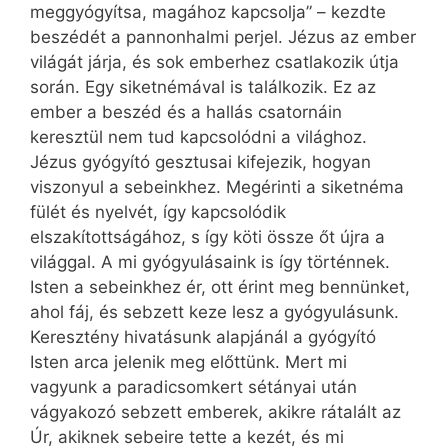
meggyógyítsa, magához kapcsolja” – kezdte
beszédét a pannonhalmi perjel. Jézus az ember
világát járja, és sok emberhez csatlakozik útja
során. Egy siketnémával is találkozik. Ez az
ember a beszéd és a hallás csatornáin
keresztül nem tud kapcsolódni a világhoz.
Jézus gyógyító gesztusai kifejezik, hogyan
viszonyul a sebeinkhez. Megérinti a siketnéma
fülét és nyelvét, így kapcsolódik
elszakítottságához, s így köti össze őt újra a
világgal. A mi gyógyulásaink is így történnek.
Isten a sebeinkhez ér, ott érint meg bennünket,
ahol fáj, és sebzett keze lesz a gyógyulásunk.
Keresztény hivatásunk alapjánál a gyógyító
Isten arca jelenik meg előttünk. Mert mi
vagyunk a paradicsomkert sétányai után
vágyakozó sebzett emberek, akikre rátalált az
Úr, akiknek sebeire tette a kezét, és mi