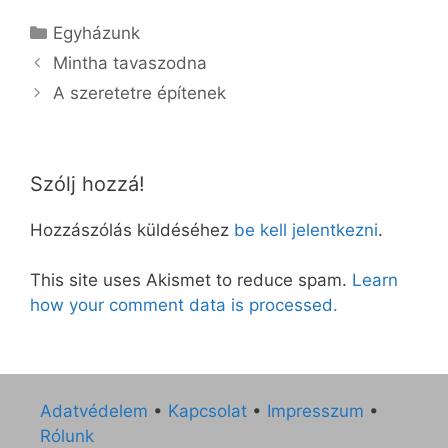
Kategória
Egyházunk
Mintha tavaszodna
A szeretetre építenek
Szólj hozzá!
Hozzászólás küldéséhez
be kell jelentkezni
.
This site uses Akismet to reduce spam.
Learn
how your comment data is processed.
Adatvédelem
•
Kapcsolat
•
Impresszum
•
Rólunk