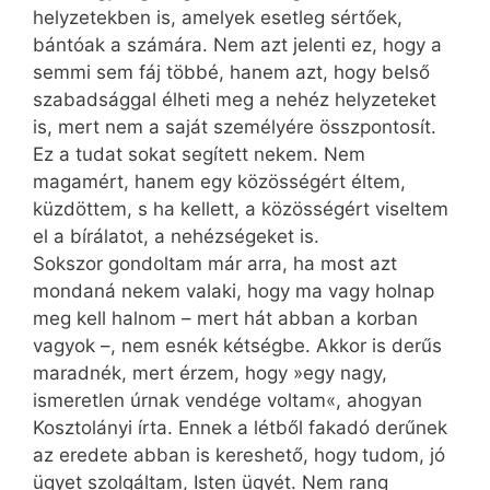
helyzetekben is, amelyek esetleg sértőek,
bántóak a számára. Nem azt jelenti ez, hogy a
semmi sem fáj többé, hanem azt, hogy belső
szabadsággal élheti meg a nehéz helyzeteket
is, mert nem a saját személyére összpontosít.
Ez a tudat sokat segített nekem. Nem
magamért, hanem egy közösségért éltem,
küzdöttem, s ha kellett, a közösségért viseltem
el a bírálatot, a nehézségeket is.
Sokszor gondoltam már arra, ha most azt
mondaná nekem valaki, hogy ma vagy holnap
meg kell halnom – mert hát abban a korban
vagyok –, nem esnék kétségbe. Akkor is derűs
maradnék, mert érzem, hogy »egy nagy,
ismeretlen úrnak vendége voltam«, ahogyan
Kosztolányi írta. Ennek a létből fakadó derűnek
az eredete abban is kereshető, hogy tudom, jó
ügyet szolgáltam, Isten ügyét. Nem rang