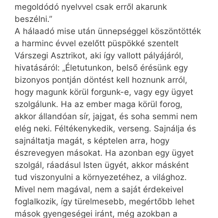
megoldódó nyelvvel csak erről akarunk
beszélni.”
A hálaadó mise után ünnepséggel köszöntötték
a harminc évvel ezelőtt püspökké szentelt
Várszegi Asztrikot, aki így vallott pályájáról,
hivatásáról: „Életutunkon, belső érésünk egy
bizonyos pontján döntést kell hoznunk arról,
hogy magunk körül forgunk-e, vagy egy ügyet
szolgálunk. Ha az ember maga körül forog,
akkor állandóan sír, jajgat, és soha semmi nem
elég neki. Féltékenykedik, verseng. Sajnálja és
sajnáltatja magát, s képtelen arra, hogy
észrevegyen másokat. Ha azonban egy ügyet
szolgál, ráadásul Isten ügyét, akkor másként
tud viszonyulni a környezetéhez, a világhoz.
Mivel nem magával, nem a saját érdekeivel
foglalkozik, így türelmesebb, megértőbb lehet
mások gyengeségei iránt, még azokban a