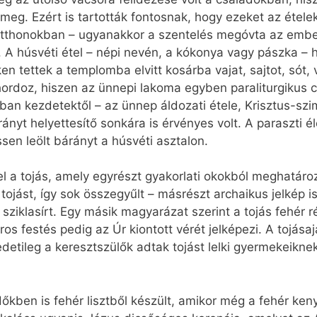
meg. Ezért is tartották fontosnak, hogy ezeket az étele
otthonokban – ugyanakkor a szentelés megóvta az embe
s. A húsvéti étel – népi nevén, a kókonya vagy pászka
en tettek a templomba elvitt kosárba vajat, sajtot, sót,
hordoz, hiszen az ünnepi lakoma egyben paraliturgikus c
n kezdetektől – az ünnep áldozati étele, Krisztus-szi
rányt helyettesítő sonkára is érvényes volt. A paraszti é
ssen leölt bárányt a húsvéti asztalon.
l a tojás, amely egyrészt gyakorlati okokból meghatár
tojást, így sok összegyűlt – másrészt archaikus jelkép is
 a sziklasírt. Egy másik magyarázat szerint a tojás fehér 
iros festés pedig az Úr kiontott vérét jelképezi. A tojás
edetileg a keresztszülők adtak tojást lelki gyermekeikn
őkben is fehér lisztből készült, amikor még a fehér ke