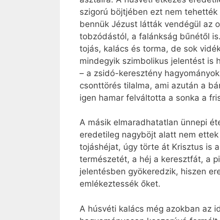
szigorú böjtjében ezt nem tehették 
bennük Jézust látták vendégül az 
tobzódástól, a falánkság bűnétől i
tojás, kalács és torma, de sok vidék
mindegyik szimbolikus jelentést is 
– a zsidó-keresztény hagyományokba
csonttörés tilalma, ami azután a bá
igen hamar felváltotta a sonka a fri
A másik elmaradhatatlan ünnepi éte
eredetileg nagyböjt alatt nem ettek 
tojáshéjat, úgy törte át Krisztus is
természetét, a héj a keresztfát, a p
jelentésben gyökeredzik, hiszen er
emlékeztessék őket.
A húsvéti kalács még azokban az id