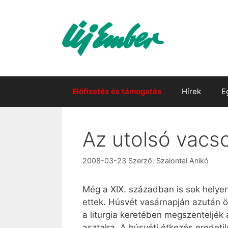
Kilépés
a
tartalomba
Előfizetés és támogatás
Hírek
E
Az utolsó vacso
2008-03-23
Szerző:
Szalontai Anikó
Még a XIX. században is sok helyen 
ettek. Húsvét vasárnapján azután 
a liturgia keretében megszenteljék
asztalra. A húsvéti étkezés eredet