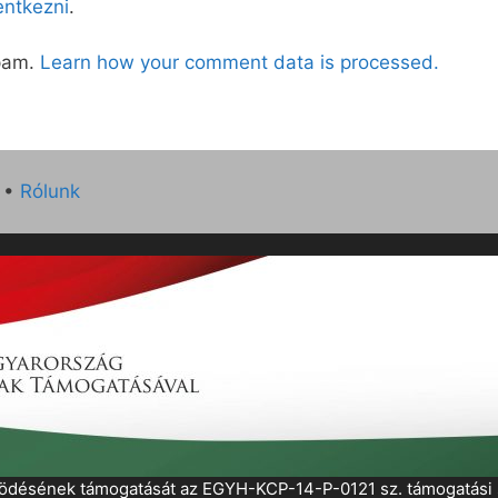
lentkezni
.
spam.
Learn how your comment data is processed.
•
Rólunk
működésének támogatását az EGYH-KCP-14-P-0121 sz. támogatás