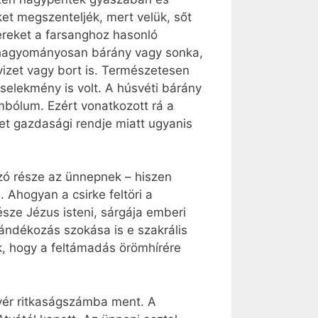
ket megszenteljék, mert velük, sőt
reket a farsanghoz hasonló
 – hagyományosan bárány vagy sonka,
 vizet vagy bort is. Természetesen
selekmény is volt. A húsvéti bárány
mbólum. Ezért vonatkozott rá a
let gazdasági rendje miatt ugyanis
ozó része az ünnepnek – hiszen
. Ahogyan a csirke feltöri a
része Jézus isteni, sárgája emberi
ajándékozás szokása is e szakrális
ek, hogy a feltámadás örömhírére
nyér ritkaságszámba ment. A