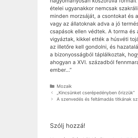
hagyományosan koszorúvá formált ka
ételei ugyanakkor nemcsak szakráli
minden morzsáját, a csontokat és a 
vagy az állatoknak adva a jó termés
csapások ellen védtek. A torma és 
vigyáztak, kikkel ették a húsvéti to
az illetőre kell gondolni, és hazat
a bizonyosságból táplálkoztak, ho
ahogyan a XVI. századból fennmara
ember…”
Kategória
Mozaik
„Kincsünket cserépedényben őrizzük”
A szenvedés és feltámadás titkának sz
Szólj hozzá!