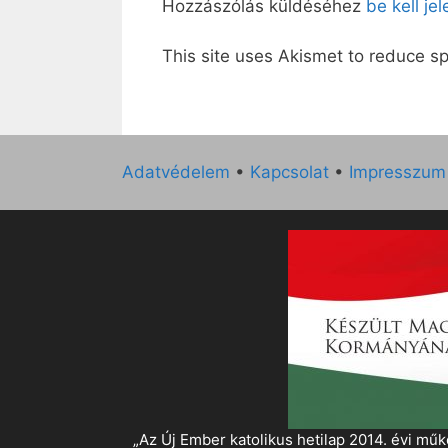
Hozzászólás küldéséhez
be kell je
This site uses Akismet to reduce 
Adatvédelem
•
Kapcsolat
•
Impresszum
„Az Új Ember katolikus hetilap 2014. évi 