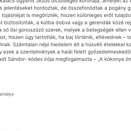
lács ugyanis Jézus dicsőséges koronája, amelyet az At
s jelentéseket hordoztak, de összefonódtak a pogány gy
tojáshéjat is megőrizték, hiszen különleges erőt tulajdo
t biztosították, a kútba dobva vagy a gerendák közé rej
a só ősi gonoszűző szerek, melyek a betegségek ellen v
jást, hiszen úgy tartották, ha baj történik, eltévednek – 
alálnak. Számtalan népi hiedelem élt a húsvéti ételekkel
gy ezek a szentelmények a halál felett győzedelmeskedő
dt Sándor- kódex írója megfogalmazta – „A kókonya ön
entélye