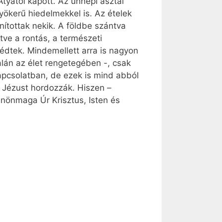
yától kapott. Az ünnepi asztal
ökerű hiedelmekkel is. Az ételek
nítottak nekik. A földbe szántva
tve a rontás, a természeti
édtek. Mindemellett arra is nagyon
talán az élet rengetegében -, csak
 kapcsolatban, de ezek is mind abból
 Jézust hordozzák. Hiszen –
nönmaga Úr Krisztus, Isten és