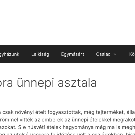
gyházunk
Lelkiség
Egymásért
Család
Kö
ra ünnepi asztala
csak növényi ételt fogyasztottak, még tejterméket, álla
örömmel vitték az emberek az ünnepi ételekkel megrako
 azokat. S e húsvéti ételek hagyománya még ma is megh
ileg az utolsó vacsora felidézése volt a családokban, h