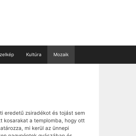
zelkép
Kultúra
Mozaik
ti eredetű zsiradékot és tojást sem
tt kosarakat a templomba, hogy ott
atározza, mi kerül az ünnepi
iszen nagypéntek gyászában és