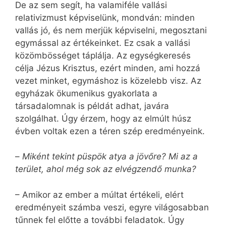
De az sem segít, ha valamiféle vallási
relativizmust képviselünk, mondván: minden
vallás jó, és nem merjük képviselni, megosztani
egymással az értékeinket. Ez csak a vallási
közömbösséget táplálja. Az egységkeresés
célja Jézus Krisztus, ezért minden, ami hozzá
vezet minket, egymáshoz is közelebb visz. Az
egyházak ökumenikus gyakorlata a
társadalomnak is példát adhat, javára
szolgálhat. Úgy érzem, hogy az elmúlt húsz
évben voltak ezen a téren szép eredményeink.
–
Miként tekint püspök atya a jövőre? Mi az a
terület, ahol még sok az elvégzendő munka?
– Amikor az ember a múltat értékeli, elért
eredményeit számba veszi, egyre világosabban
tűnnek fel előtte a további feladatok. Úgy