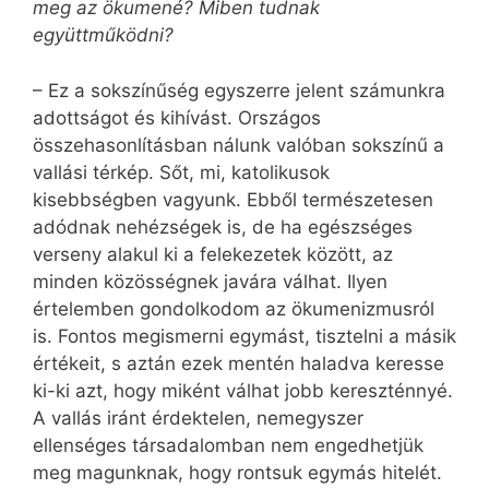
meg az ökumené? Miben tudnak
együttműködni?
– Ez a sokszínűség egyszerre jelent számunkra
adottságot és kihívást. Országos
összehasonlításban nálunk valóban sokszínű a
vallási térkép. Sőt, mi, katolikusok
kisebbségben vagyunk. Ebből természetesen
adódnak nehézségek is, de ha egészséges
verseny alakul ki a felekezetek között, az
minden közösségnek javára válhat. Ilyen
értelemben gondolkodom az ökumenizmusról
is. Fontos megismerni egymást, tisztelni a másik
értékeit, s aztán ezek mentén haladva keresse
ki-ki azt, hogy miként válhat jobb kereszténnyé.
A vallás iránt érdektelen, nemegyszer
ellenséges társadalomban nem engedhetjük
meg magunknak, hogy rontsuk egymás hitelét.