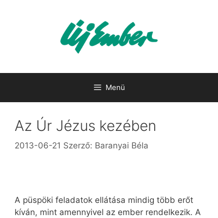
Kilépés
a
tartalomba
Menü
Az Úr Jézus kezében
2013-06-21
Szerző:
Baranyai Béla
A püspöki feladatok ellátása mindig több erőt
kíván, mint amennyivel az ember rendelkezik. A