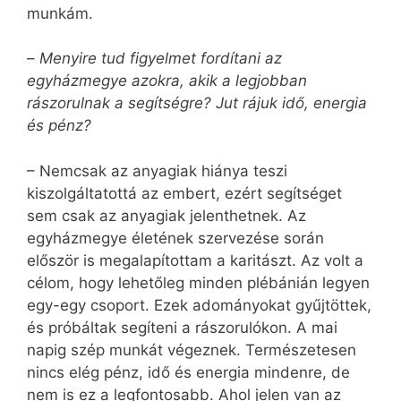
munkám.
–
Menyire tud figyelmet fordítani az
egyházmegye azokra, akik a legjobban
rászorulnak a segítségre? Jut rájuk idő, energia
és pénz?
– Nemcsak az anyagiak hiánya teszi
kiszolgáltatottá az embert, ezért segítséget
sem csak az anyagiak jelenthetnek. Az
egyházmegye életének szervezése során
először is megalapítottam a karitászt. Az volt a
célom, hogy lehetőleg minden plébánián legyen
egy-egy csoport. Ezek adományokat gyűjtöttek,
és próbáltak segíteni a rászorulókon. A mai
napig szép munkát végeznek. Természetesen
nincs elég pénz, idő és energia mindenre, de
nem is ez a legfontosabb. Ahol jelen van az