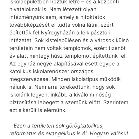
iskolaépületben hoztuk létre – és a központi
hivataloknak is. Nem létezett olyan
intézményünk sem, amely a hitoktatók
továbbképzését el tudta volna látni, ezért
építettük fel Nyíregyházán a lelkipásztori
intézetet. Sok kistelepülésen és a városok külső
területein nem voltak templomok, ezért tizenöt
év alatt mintegy húsz templomot építettünk fel.
Az egyházmegye alapításával esett egybe a
katolikus iskolarendszer országos
megszervezése. Minden iskolatípus működik
nálunk is. Nem arra törekedtünk, hogy sok
iskolánk legyen, inkább a kiváló minőség
biztosítása lebegett a szemünk előtt. Szerintem
ezt sikerült is elérnünk.
–
Ezen a területen sok görögkatolikus,
református és evangélikus is él. Hogyan valósul