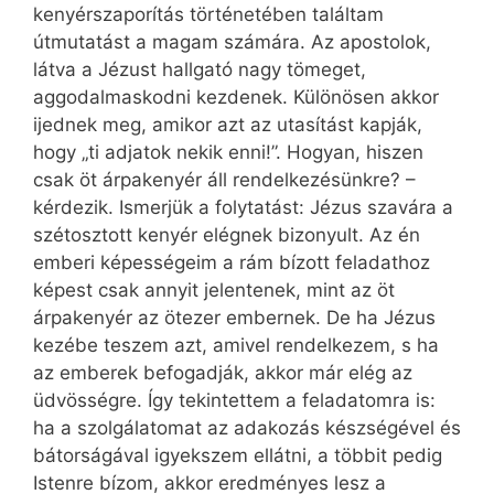
kenyérszaporítás történetében találtam
útmutatást a magam számára. Az apostolok,
látva a Jézust hallgató nagy tömeget,
aggodalmaskodni kezdenek. Különösen akkor
ijednek meg, amikor azt az utasítást kapják,
hogy „ti adjatok nekik enni!”. Hogyan, hiszen
csak öt árpakenyér áll rendelkezésünkre? –
kérdezik. Ismerjük a folytatást: Jézus szavára a
szétosztott kenyér elégnek bizonyult. Az én
emberi képességeim a rám bízott feladathoz
képest csak annyit jelentenek, mint az öt
árpakenyér az ötezer embernek. De ha Jézus
kezébe teszem azt, amivel rendelkezem, s ha
az emberek befogadják, akkor már elég az
üdvösségre. Így tekintettem a feladatomra is:
ha a szolgálatomat az adakozás készségével és
bátorságával igyekszem ellátni, a többit pedig
Istenre bízom, akkor eredményes lesz a