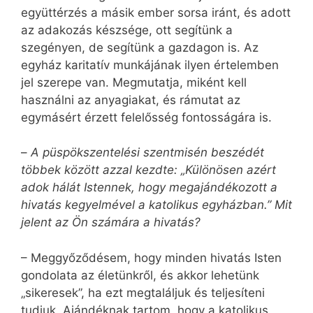
együttérzés a másik ember sorsa iránt, és adott
az adakozás készsége, ott segítünk a
szegényen, de segítünk a gazdagon is. Az
egyház karitatív munkájának ilyen értelemben
jel szerepe van. Megmutatja, miként kell
használni az anyagiakat, és rámutat az
egymásért érzett felelősség fontosságára is.
–
A püspökszentelési szentmisén beszédét
többek között azzal kezdte: „Különösen azért
adok hálát Istennek, hogy megajándékozott a
hivatás kegyelmével a katolikus egyházban.” Mit
jelent az Ön számára a hivatás?
– Meggyőződésem, hogy minden hivatás Isten
gondolata az életünkről, és akkor lehetünk
„sikeresek”, ha ezt megtaláljuk és teljesíteni
tudjuk. Ajándéknak tartom, hogy a katolikus