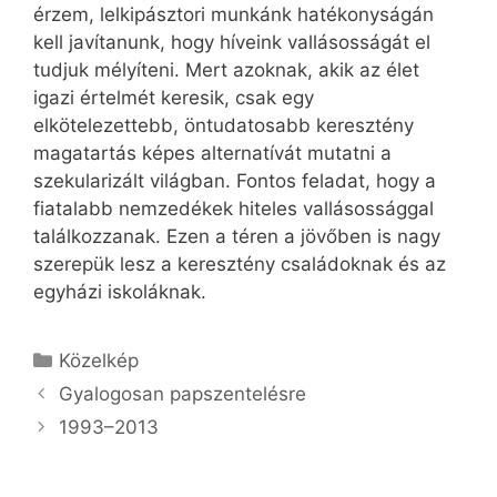
érzem, lelkipásztori munkánk hatékonyságán
kell javítanunk, hogy híveink vallásosságát el
tudjuk mélyíteni. Mert azoknak, akik az élet
igazi értelmét keresik, csak egy
elkötelezettebb, öntudatosabb keresztény
magatartás képes alternatívát mutatni a
szekularizált világban. Fontos feladat, hogy a
fiatalabb nemzedékek hiteles vallásossággal
találkozzanak. Ezen a téren a jövőben is nagy
szerepük lesz a keresztény családoknak és az
egyházi iskoláknak.
Kategória
Közelkép
Gyalogosan papszentelésre
1993–2013