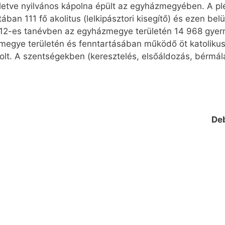
lletve nyilvános kápolna épült az egyházmegyében. A p
ban 111 fő akolitus (lelkipásztori kisegítő) és ezen bel
2012-es tanévben az egyházmegye területén 14 968 gyermek
zmegye területén és fenntartásában működő öt katolikus
lt. A szentségekben (keresztelés, elsőáldozás, bérmál
De