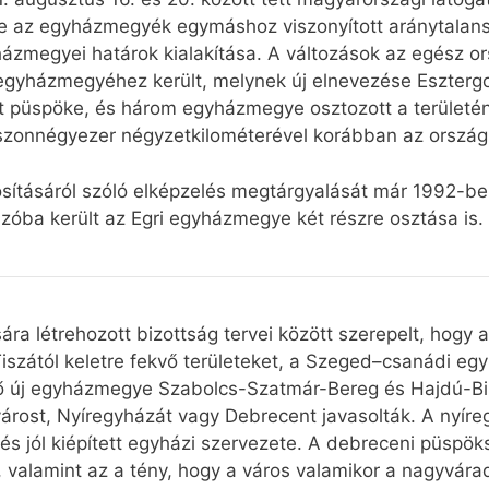
e az egyházmegyék egymáshoz viszonyított aránytalanság
zmegyei határok kialakítása. A változások az egész or
egyházmegyéhez került, melynek új elnevezése Eszter
t püspöke, és három egyházmegye osztozott a területén.)
szonnégyezer négyzetkilométerével korábban az ország 
ításáról szóló elképzelés megtárgyalását már 1992-be
Szóba került az Egri egyházmegye két részre osztása is.
ra létrehozott bizottság tervei között szerepelt, hogy 
szától keletre fekvő területeket, a Szeged–csanádi e
jövő új egyházmegye Szabolcs-Szatmár-Bereg és Hajdú-Bi
rost, Nyíregyházát vagy Debrecent javasolták. A nyíregy
 és jól kiépített egyházi szervezete. A debreceni püspöks
valamint az a tény, hogy a város valamikor a nagyvára