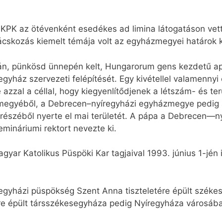
 MKPK az ötévenként esedékes ad limina látogatáson ve
anácskozás kiemelt témája volt az egyházmegyei határok 
án, pünkösd ünnepén kelt, Hungarorum gens kezdetű apos
egyház szervezeti felépítését. Egy kivétellel valamenny
 azzal a céllal, hogy kiegyenlítődjenek a létszám- és te
gyéből, a Debrecen–nyíregyházi egyházmegye pedig az 
részéből nyerte el mai területét. A pápa a Debrecen—
mináriumi rektort nevezte ki.
gyar Katolikus Püspöki Kar tagjaival 1993. június 1-jén 
regyházi püspökség Szent Anna tiszteletére épült szék
e épült társszékesegyháza pedig Nyíregyháza városáb