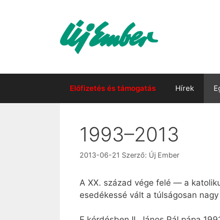
Kilépés
a
tartalomba
Előfizetés és támogatás
Hírek
E
1993–2013
2013-06-21
Szerző:
Új Ember
A XX. század vége felé — a katoli
esedékessé vált a túlságosan nagy
E kérdésben II. János Pál pápa 1991