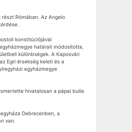
tt részt Rómában. Az Angelo
kérdése.
toli konstitúciójával
i egyházmegye határait módosította,
rületbeli különbségek. A Kaposvári
Egri érsekség keleti és a
nyíregyházi egyházmegye
ismertette hivatalosan a pápai bulla
esegyháza Debrecenben, a
an van.