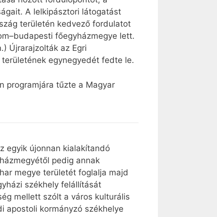
ait. A lelkipásztori látogatást
szág területén kedvező fordulatot
gom–budapesti főegyházmegye lett.
 Újrarajzolták az Egri
területének egynegyedét fedte le.
n programjára tűzte a Magyar
az egyik újonnan kialakítandó
gyházmegyétől pedig annak
har megye területét foglalja majd
házi székhely felállítását
ég mellett szólt a város kulturális
di apostoli kormányzó székhelye