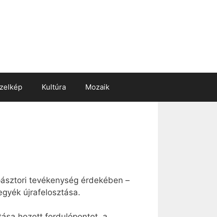
zelkép
Kultúra
Mozaik
pásztori tevékenység érdekében –
gyék újrafelosztása.
tása hozott fordulópontot, a