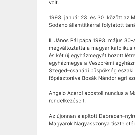
volt.
1993. január 23. és 30. között az
Sodano államtitkárral folytatott t
II. János Pál pápa 1993. május 30-
megváltoztatta a magyar katolikus 
és két új egyházmegyét hozott létre
egyházmegye a Veszprémi egyházme
Szeged–csanádi püspökség északi 
főpásztorává Bosák Nándor egri sze
Angelo Acerbi apostoli nuncius a Ma
rendelkezéseit.
Az újonnan alapított Debrecen–nyí
Magyarok Nagyasszonya tiszteletér