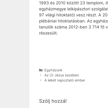
1993 és 2010 között 23 templom, i
egyházmegye lelkipásztori szolgálatá
97 világi hitoktató) vesz részt. A 
plébániai hitoktatásban. Az egyhá
tanulók száma 2012-ben 3 714 fő vo
részesült.
Kategória
Egyházunk
Az Úr Jézus kezében
A lelkét napoztató ember
Szólj hozzá!