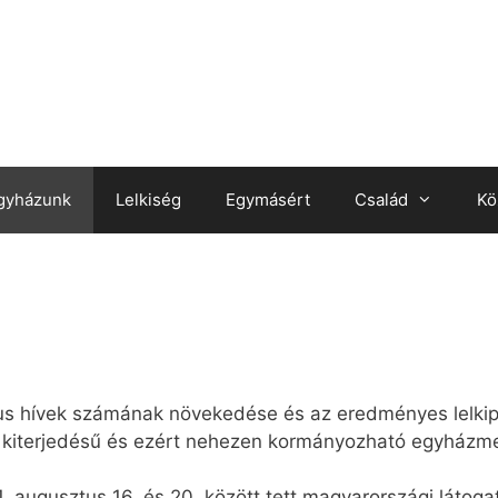
gyházunk
Lelkiség
Egymásért
Család
Kö
kus hívek számának növekedése és az eredményes lelki
 kiterjedésű és ezért nehezen kormányozható egyházme
. augusztus 16. és 20. között tett magyarországi látoga