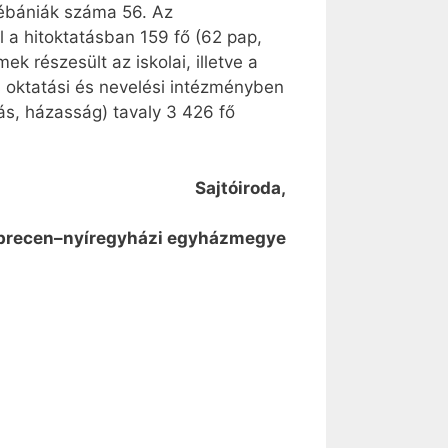
lébániák száma 56. Az
ül a hitoktatásban 159 fő (62 pap,
 részesült az iskolai, illetve a
 oktatási és nevelési intézményben
ás, házasság) tavaly 3 426 fő
Sajtóiroda,
brecen–nyíregyházi egyházmegye