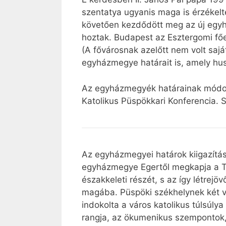
szentatya ugyanis maga is érzékelt
követően kezdődött meg az új egyhá
hoztak. Budapest az Esztergomi fő
(A fővárosnak azelőtt nem volt sajá
egyházmegye határait is, amely hu
Az egyházmegyék határainak módos
Katolikus Püspökkari Konferencia. 
Az egyházmegyei határok kiigazításá
egyházmegye Egertől megkapja a Ti
északkeleti részét, s az így létre
magába. Püspöki székhelynek két vá
indokolta a város katolikus túlsúlya
rangja, az ökumenikus szempontok, 