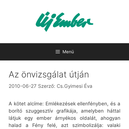
Kilépés
a
tartalomba
Menü
Az önvizsgálat útján
2010-06-27
Szerző:
Cs.Gyimesi Éva
A kötet alcíme: Emlékezések ellenfényben, és a
borító szuggesztív grafikája, amelyben háttal
látjuk egy ember árnyékos oldalát, ahogyan
halad a Fény felé, azt szimbolizálja: valaki