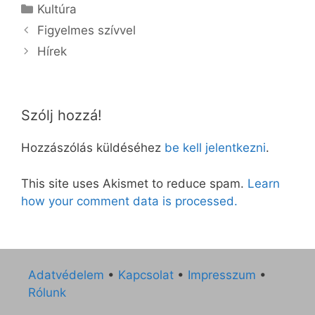
Kategória
Kultúra
Figyelmes szívvel
Hírek
Szólj hozzá!
Hozzászólás küldéséhez
be kell jelentkezni
.
This site uses Akismet to reduce spam.
Learn
how your comment data is processed.
Adatvédelem
•
Kapcsolat
•
Impresszum
•
Rólunk