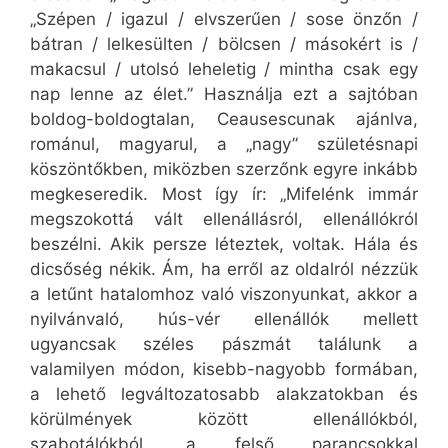
„Szépen / igazul / elvszerűen / sose önzőn /
bátran / lelkesülten / bölcsen / másokért is /
makacsul / utolsó leheletig / mintha csak egy
nap lenne az élet.” Használja ezt a sajtóban
boldog-boldogtalan, Ceausescunak ajánlva,
románul, magyarul, a „nagy” születésnapi
köszöntőkben, miközben szerzőnk egyre inkább
megkeseredik. Most így ír: „Mifelénk immár
megszokottá vált ellenállásról, ellenállókról
beszélni. Akik persze léteztek, voltak. Hála és
dicsőség nékik. Ám, ha erről az oldalról nézzük
a letűnt hatalomhoz való viszonyunkat, akkor a
nyilvánvaló, hús-vér ellenállók mellett
ugyancsak széles pászmát találunk a
valamilyen módon, kisebb-nagyobb formában,
a lehető legváltozatosabb alakzatokban és
körülmények között ellenállókból,
szabotálókból, a felső parancsokkal