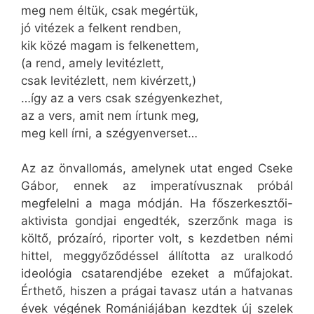
meg nem éltük, csak megértük,
jó vitézek a felkent rendben,
kik közé magam is felkenettem,
(a rend, amely levitézlett,
csak levitézlett, nem kivérzett,)
…így az a vers csak szégyenkezhet,
az a vers, amit nem írtunk meg,
meg kell írni, a szégyenverset…
Az az önvallomás, amelynek utat enged Cseke
Gábor, ennek az imperatívusznak próbál
megfelelni a maga módján. Ha főszerkesztői-
aktivista gondjai engedték, szerzőnk maga is
költő, prózaíró, riporter volt, s kezdetben némi
hittel, meggyőződéssel állította az uralkodó
ideológia csatarendjébe ezeket a műfajokat.
Érthető, hiszen a prágai tavasz után a hatvanas
évek végének Romániájában kezdtek új szelek