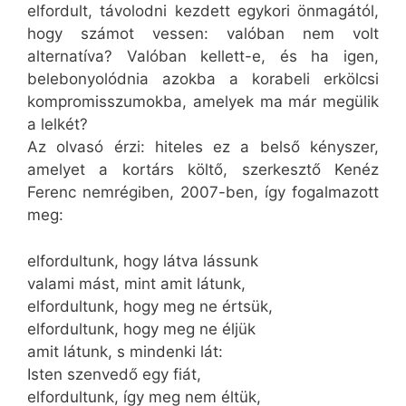
elfordult, távolodni kezdett egykori önmagától,
hogy számot vessen: valóban nem volt
alternatíva? Valóban kellett-e, és ha igen,
belebonyolódnia azokba a korabeli erkölcsi
kompromisszumokba, amelyek ma már megülik
a lelkét?
Az olvasó érzi: hiteles ez a belső kényszer,
amelyet a kortárs költő, szerkesztő Kenéz
Ferenc nemrégiben, 2007-ben, így fogalmazott
meg:
elfordultunk, hogy látva lássunk
valami mást, mint amit látunk,
elfordultunk, hogy meg ne értsük,
elfordultunk, hogy meg ne éljük
amit látunk, s mindenki lát:
Isten szenvedő egy fiát,
elfordultunk, így meg nem éltük,