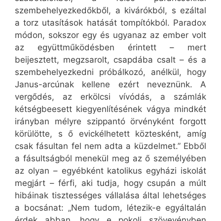
szembehelyezkedőkből, a kivárókból, s ezáltal
a torz utasítások hatását tompítókból. Paradox
módon, sokszor egy és ugyanaz az ember volt
az együttműködésben érintett – mert
beijesztett, megzsarolt, csapdába csalt – és a
szembehelyezkedni próbálkozó, anélkül, hogy
Janus-arcúnak kellene ezért neveznünk. A
vergődés, az erkölcsi vívódás, a számlák
kétségbeesett kiegyenlítésének vágya mindkét
irányban mélyre szippantó örvényként forgott
körülötte, s ő evickélhetett köztesként, amíg
csak fásultan fel nem adta a küzdelmet.” Ebből
a fásultságból menekül meg az ő személyében
az olyan – egyébként katolikus egyházi iskolát
megjárt – férfi, aki tudja, hogy csupán a múlt
hibáinak tisztességes vállalása által lehetséges
a bocsánat: „Nem tudom, létezik-e egyáltalán
érdek abban, hogy e pokoli szövevényben