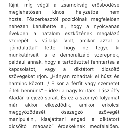
fújni, míg végül a zsarnokság erősbödése
meglehetősen kínos helyzetbe nem
hozta. Főszerkesztői pozícióinak megfelelően
nehezen kerülhette el, hogy a nyolcvanas
években a hatalom eszközének megalázó
szerepét is vállalja. Volt, amikor azzal a
„jóindulattal” tette, hogy ne tegye ki
munkatársait is e demoralizáló szerepnek,
például annak, hogy a tartótiszttel fenntartsa a
kapcsolatot, vagy a diktátort dicsőítő
szövegeket írjon. „Hányan rohadtak el húsz és
harminc között. / E kor a férfit vagy szemetet
érleli bennünk” – idézi a nagy kortárs, Lászlóffy
Aladár kifejező sorait. És ez a szörnyű folyamat
már akkor elkezdődik, amikor erkölcsi
meggyőződését összegző szövegét
manipulálni, kisajátítani engedi a diktátort
dicsőítő „magasb” érdekeknek megfelelően.