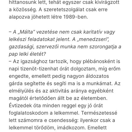
hittanosunk lett, tehát egyszer csak kivirágzott
a közösség. A szeretetszolgálat csak erre
alapozva jöhetett létre 1989-ben.
– A „Málta” vezetése nem csak karitatív vagy
lelkészi feladatokat jelent. A „menedzseri”,
gazdasági, szervezői munka nem szorongatja a
pap lelki életét?
– Az igazsághoz tartozik, hogy plébánosként is
napi tizenöt-tizenhat órát dolgoztam, míg erőm
engedte, emellett pedig nagyon áldozatos
gárda segítette és segíti ma is a munkámat. Az
elmélyülés és az aktivitás aránya egyébként
magától értetődően állt be az életemben.
Évtizedek óta minden reggel egy jó órát
foglalatoskodom a lelkemmel. Természetessé
lett számomra e csendesség: ilyenkor csak a
lelkemmel törődöm, imádkozom. Emellett