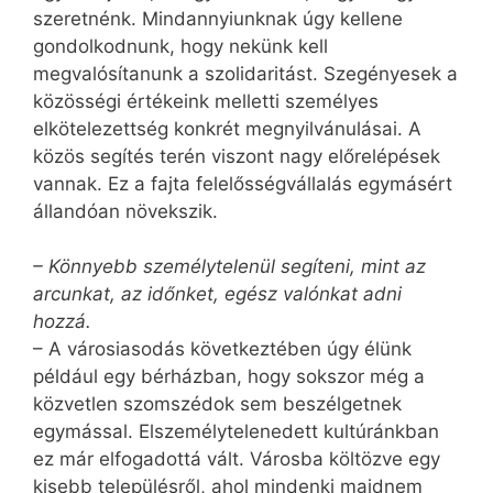
szeretnénk. Mindannyiunknak úgy kellene
gondolkodnunk, hogy nekünk kell
megvalósítanunk a szolidaritást. Szegényesek a
közösségi értékeink melletti személyes
elkötelezettség konkrét megnyilvánulásai. A
közös segítés terén viszont nagy előrelépések
vannak. Ez a fajta felelősségvállalás egymásért
állandóan növekszik.
– Könnyebb személytelenül segíteni, mint az
arcunkat, az időnket, egész valónkat adni
hozzá.
– A városiasodás következtében úgy élünk
például egy bérházban, hogy sokszor még a
közvetlen szomszédok sem beszélgetnek
egymással. Elszemélytelenedett kultúránkban
ez már elfogadottá vált. Városba költözve egy
kisebb településről, ahol mindenki majdnem