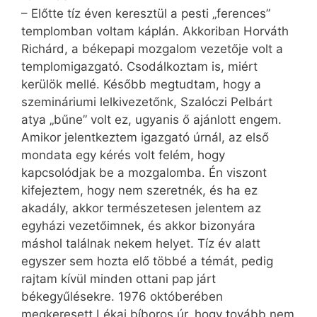
– Előtte tíz éven keresztül a pesti „ferences”
templomban voltam káplán. Akkoriban Horváth
Richárd, a békepapi mozgalom vezetője volt a
templomigazgató. Csodálkoztam is, miért
kerülök mellé. Később megtudtam, hogy a
szemináriumi lelkivezetőnk, Szalóczi Pelbárt
atya „bűne” volt ez, ugyanis ő ajánlott engem.
Amikor jelentkeztem igazgató úrnál, az első
mondata egy kérés volt felém, hogy
kapcsolódjak be a mozgalomba. Én viszont
kifejeztem, hogy nem szeretnék, és ha ez
akadály, akkor természetesen jelentem az
egyházi vezetőimnek, és akkor bizonyára
máshol találnak nekem helyet. Tíz év alatt
egyszer sem hozta elő többé a témát, pedig
rajtam kívül minden ottani pap járt
békegyűlésekre. 1976 októberében
megkeresett Lékai bíboros úr, hogy tovább nem