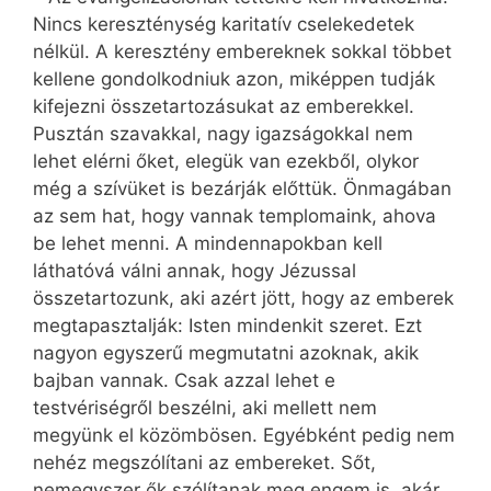
Nincs kereszténység karitatív cselekedetek
nélkül. A keresztény embereknek sokkal többet
kellene gondolkodniuk azon, miképpen tudják
kifejezni összetartozásukat az emberekkel.
Pusztán szavakkal, nagy igazságokkal nem
lehet elérni őket, elegük van ezekből, olykor
még a szívüket is bezárják előttük. Önmagában
az sem hat, hogy vannak templomaink, ahova
be lehet menni. A mindennapokban kell
láthatóvá válni annak, hogy Jézussal
összetartozunk, aki azért jött, hogy az emberek
megtapasztalják: Isten mindenkit szeret. Ezt
nagyon egyszerű megmutatni azoknak, akik
bajban vannak. Csak azzal lehet e
testvériségről beszélni, aki mellett nem
megyünk el közömbösen. Egyébként pedig nem
nehéz megszólítani az embereket. Sőt,
nemegyszer ők szólítanak meg engem is, akár