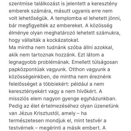
szentmise találkozást is jelentett a keresztény
emberek számára, másutt ugyanis erre nem
volt lehetőségük. A templomba el lehetett jönni,
bár megfigyelték az embereket. A közösség
élménye olyan meghatározó lehetett számukra,
hogy vállalták a kockázatokat.
Ma mintha nem tudnánk szóba állni azokkal,
akik nem tartoznak hozzánk. Ezt látom a
legnagyobb problémának. Emellett túlságosan
papközpontúak vagyunk. Otthon vagyunk a
közösségeinkben, de mintha nem éreznénk
felelősséget a többiekért: például a nem
keresztényekért vagy a nem hívőkért. A
missziós elem nagyon gyenge egyházunkban.
Pedig az élet értelmezéséhez olyan üzenetünk
van Jézus Krisztustól, amely – ha
természetesen mondjuk el, mint testvér a
testvérnek – megérinti a másik embert. A