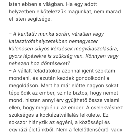
Isten ebben a világban. Ha egy adott
helyzetben elkötelezzük magunkat, nem marad
el Isten segítsége.
– A karitatív munka során, váratlan vagy
katasztrófahelyzetekben nemegyszer
különösen súlyos kérdések megválaszolására,
gyors lépésekre is szükség van. Könnyen vagy
nehezen hoz döntéseket?
– A vállalt feladatokra azonnal igent szoktam
mondani, és azután kezdek gondolkodni a
megoldáson. Mert ha már előtte nagyon sokat
tépelődik az ember, szinte biztos, hogy nemet
mond, hiszen annyi érv gyűjthető össze valami
ellen, hogy megbénul az ember. A cselekvéshez
szükséges a kockázatvállalás lelkülete. Ez
sokszor hiányzik az egyéni, a közösségi és
egyházi életünkből. Nem a felelőtlenségről vagy