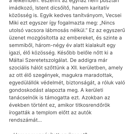
a lelkemben: eszerint az egyház nem pusztán
imádkozó, Istent dicsőítő, hanem karitatív
közösség is. Egyik kedves tanítványom, Vecsei
Miki ezt egyszer így fogalmazta meg: „Nincs
utolsó vacsora lábmosás nélkül.” Ez az egyszerű
üzenet mozgósította az embereket, és szinte a
semmiből, három-négy év alatt kialakult egy
igazi, élő közösség. Később belőle nőtt ki a
Máltai Szeretetszolgálat. De addigra már
szociális hálót szőttünk a XII. kerületben, amely
az ott élő szegények, magukra maradottak,
egyedülállók védelmét, biztonságát, a róluk való
gondoskodást alapozta meg. A kerületi
tanácselnök is támogatta ezt. Azokban az
években történt ez, amikor titkosrendőrök
írogatták a templom előtt az autók
rendszámát…