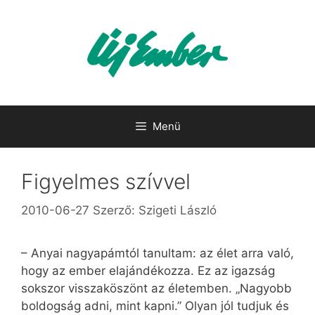
Kilépés
a
tartalomba
Menü
Figyelmes szívvel
2010-06-27
Szerző:
Szigeti László
– Anyai nagyapámtól tanultam: az élet arra való,
hogy az ember elajándékozza. Ez az igazság
sokszor visszaköszönt az életemben. „Nagyobb
boldogság adni, mint kapni.” Olyan jól tudjuk és