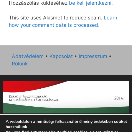
Hozzászólás küldéséhez
be kell jelentkezni
.
This site uses Akismet to reduce spam.
Learn
how your comment data is processed.
Adatvédelem
•
Kapcsolat
•
Impresszum
•
Rólunk
„Az Új Ember katolikus hetilap 2014. évi működésének
A weboldalon a minőségi felhasználói élmény érdekében sütiket
támogatását az EGYH-KCP-14-P-0121 sz. támogatási
használunk.
szerződés keretében 3 000 000 Ft összegben támogatta az