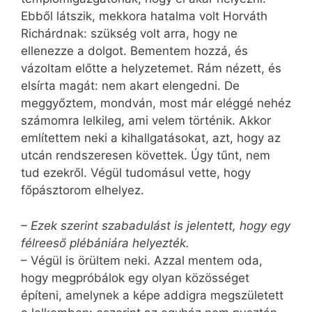
Ebből látszik, mekkora hatalma volt Horváth
Richárdnak: szükség volt arra, hogy ne
ellenezze a dolgot. Bementem hozzá, és
vázoltam előtte a helyzetemet. Rám nézett, és
elsírta magát: nem akart elengedni. De
meggyőztem, mondván, most már eléggé nehéz
számomra lelkileg, ami velem történik. Akkor
említettem neki a kihallgatásokat, azt, hogy az
utcán rendszeresen követtek. Úgy tűnt, nem
tud ezekről. Végül tudomásul vette, hogy
főpásztorom elhelyez.
– Ezek szerint szabadulást is jelentett, hogy egy
félreeső plébániára helyezték.
– Végül is örültem neki. Azzal mentem oda,
hogy megpróbálok egy olyan közösséget
építeni, amelynek a képe addigra megszületett