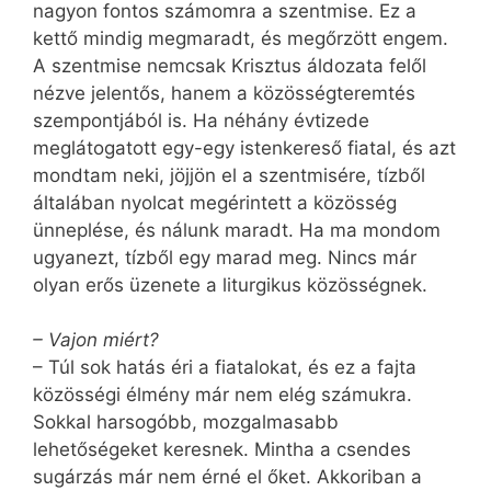
nagyon fontos számomra a szentmise. Ez a
kettő mindig megmaradt, és megőrzött engem.
A szentmise nemcsak Krisztus áldozata felől
nézve jelentős, hanem a közösségteremtés
szempontjából is. Ha néhány évtizede
meglátogatott egy-egy istenkereső fiatal, és azt
mondtam neki, jöjjön el a szentmisére, tízből
általában nyolcat megérintett a közösség
ünneplése, és nálunk maradt. Ha ma mondom
ugyanezt, tízből egy marad meg. Nincs már
olyan erős üzenete a liturgikus közösségnek.
– Vajon miért?
– Túl sok hatás éri a fiatalokat, és ez a fajta
közösségi élmény már nem elég számukra.
Sokkal harsogóbb, mozgalmasabb
lehetőségeket keresnek. Mintha a csendes
sugárzás már nem érné el őket. Akkoriban a