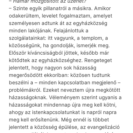
– Hamar mozgósított az üzenet?
– Szinte egyik pillanatról a másikra. Amikor
odakerültem, levelet fogalmaztam, amelyet
személyesen adtunk át az egyházközség
minden lakójának. Felajánlottuk a
szolgálatainkat: itt vagyunk, a templom, a
közösségünk, ha gondolják, ismerjék meg.
Először kíváncsiságból jöttek, később már
kötődtek az egyházközséghez. Rengeteget
jelentett, hogy nagyon sok házasság
megerősödött ekkoriban: közösen tudtunk
beszélni a – minden kapcsolatban megjelenő –
problémákról. Ezeket neveztem újra megkötött
házasságoknak. Véleményem szerint ugyanis a
házasságokat mindennap újra meg kell kötni,
ahogy az istenkapcsolatunkat is napról napra
meg kell erősítenünk. Még ennél is többet
jelentett a közösség épülése, az evangelizáció