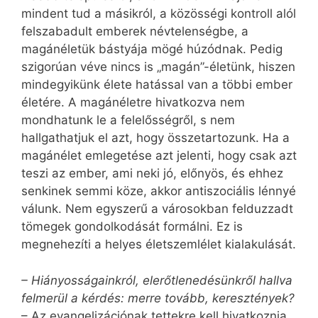
mindent tud a másikról, a közösségi kontroll alól
felszabadult emberek névtelenségbe, a
magánéletük bástyája mögé húzódnak. Pedig
szigorúan véve nincs is „magán”-életünk, hiszen
mindegyikünk élete hatással van a többi ember
életére. A magánéletre hivatkozva nem
mondhatunk le a felelősségről, s nem
hallgathatjuk el azt, hogy összetartozunk. Ha a
magánélet emlegetése azt jelenti, hogy csak azt
teszi az ember, ami neki jó, előnyös, és ehhez
senkinek semmi köze, akkor antiszociális lénnyé
válunk. Nem egyszerű a városokban felduzzadt
tömegek gondolkodását formálni. Ez is
megnehezíti a helyes életszemlélet kialakulását.
– Hiányosságainkról, elerőtlenedésünkről hallva
felmerül a kérdés: merre tovább, keresztények?
– Az evangelizációnak tettekre kell hivatkoznia.