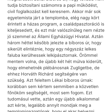
tudja biztosítani számomra a papi működést,
civil foglalkozást kell keresnem. Akkor már sok
egyetemista járt a templomba, elég nagy kört
érintett a házas program, a családpasztoráció is
kiteljesedett, és ezt már valószínűleg nem nézte
jó szemmel az Állami Egyházügyi Hivatal. Aztán
három héttel később jelezte a bíboros úr, hogy
sikerült elintéznie, hogy egy négyszáz lelkes
faluba kerülhessek lelkipásztornak. Örömmel
mentem volna, de újabb két hét múlva kiderült,
hogy elmehetnék plébánosnak Zugligetbe, de
ehhez Horváth Richárd segítségére van
szükség. Azt feleltem Lékai bíboros úrnak:
korábban sem kértem semmiben a közvetlen
főnököm segítségét, most sem fogom. Ezt
tudomásul vette, aztán egy újabb alkalommal
azt kérte, legalább annyit mondjak meg a
templomigazgatónak, hogy el akar helyezni.