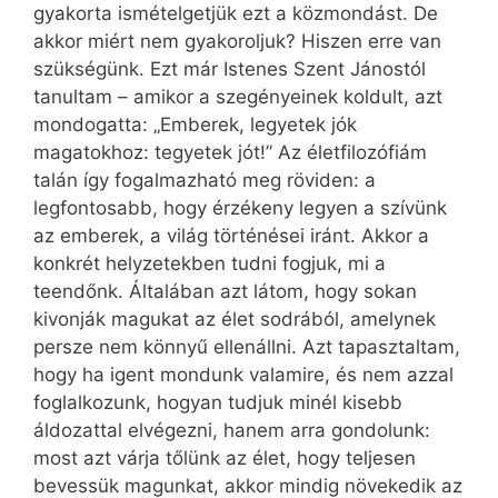
gyakorta ismételgetjük ezt a közmondást. De
akkor miért nem gyakoroljuk? Hiszen erre van
szükségünk. Ezt már Istenes Szent Jánostól
tanultam – amikor a szegényeinek koldult, azt
mondogatta: „Emberek, legyetek jók
magatokhoz: tegyetek jót!” Az életfilozófiám
talán így fogalmazható meg röviden: a
legfontosabb, hogy érzékeny legyen a szívünk
az emberek, a világ történései iránt. Akkor a
konkrét helyzetekben tudni fogjuk, mi a
teendőnk. Általában azt látom, hogy sokan
kivonják magukat az élet sodrából, amelynek
persze nem könnyű ellenállni. Azt tapasztaltam,
hogy ha igent mondunk valamire, és nem azzal
foglalkozunk, hogyan tudjuk minél kisebb
áldozattal elvégezni, hanem arra gondolunk:
most azt várja tőlünk az élet, hogy teljesen
bevessük magunkat, akkor mindig növekedik az