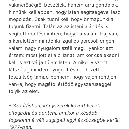
vakmerőségről beszélek, hanem arra gondolok,
hinnünk kell abban, hogy Isten segítségével lesz
megoldás. Csak tudni kell, hogy önmagunkkal
fogunk fizetni. Talán az az isteni ajándék is
segített döntéseimben, hogy ha valami baj van,
s körülöttem mindenki izgul és görcsöl, engem
valami nagy nyugalom száll meg. Ilyenkor azt
érzem: most jött el a pillanat, amikor cselekedni
kell, s ezt várja tőlem Isten. Amikor viszont
látszólag minden nyugodt és rendezett,
feszültség támad bennem, hogy vajon rendjén
van-e, hogy magától értődő egyszerűséggel
folyik az élet.
– Szorításban, kényszerek között kellett
elfogadni és dönteni, amikor a később
fogalommá vált zugligeti egyházközségbe került
1977-ben.