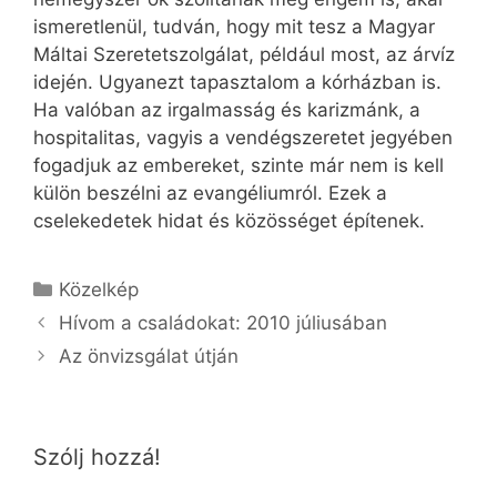
ismeretlenül, tudván, hogy mit tesz a Magyar
Máltai Szeretetszolgálat, például most, az árvíz
idején. Ugyanezt tapasztalom a kórházban is.
Ha valóban az irgalmasság és karizmánk, a
hospitalitas, vagyis a vendégszeretet jegyében
fogadjuk az embereket, szinte már nem is kell
külön beszélni az evangéliumról. Ezek a
cselekedetek hidat és közösséget építenek.
Kategória
Közelkép
Hívom a családokat: 2010 júliusában
Az önvizsgálat útján
Szólj hozzá!