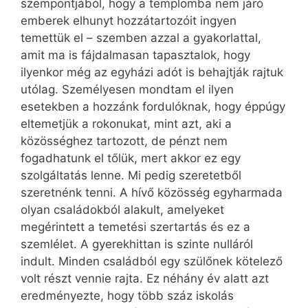
szempontjából, hogy a templomba nem járó
emberek elhunyt hozzátartozóit ingyen
temettük el – szemben azzal a gyakorlattal,
amit ma is fájdalmasan tapasztalok, hogy
ilyenkor még az egyházi adót is behajtják rajtuk
utólag. Személyesen mondtam el ilyen
esetekben a hozzánk fordulóknak, hogy éppúgy
eltemetjük a rokonukat, mint azt, aki a
közösséghez tartozott, de pénzt nem
fogadhatunk el tőlük, mert akkor ez egy
szolgáltatás lenne. Mi pedig szeretetből
szeretnénk tenni. A hívő közösség egyharmada
olyan családokból alakult, amelyeket
megérintett a temetési szertartás és ez a
szemlélet. A gyerekhittan is szinte nulláról
indult. Minden családból egy szülőnek kötelező
volt részt vennie rajta. Ez néhány év alatt azt
eredményezte, hogy több száz iskolás