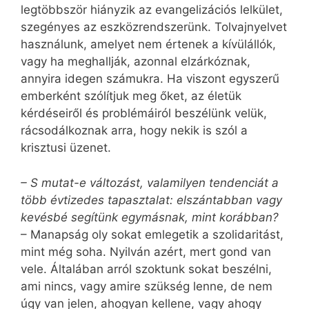
legtöbbször hiányzik az evangelizációs lelkület,
szegényes az eszközrendszerünk. Tolvajnyelvet
használunk, amelyet nem értenek a kívülállók,
vagy ha meghallják, azonnal elzárkóznak,
annyira idegen számukra. Ha viszont egyszerű
emberként szólítjuk meg őket, az életük
kérdéseiről és problémáiról beszélünk velük,
rácsodálkoznak arra, hogy nekik is szól a
krisztusi üzenet.
– S mutat-e változást, valamilyen tendenciát a
több évtizedes tapasztalat: elszántabban vagy
kevésbé segítünk egymásnak, mint korábban?
– Manapság oly sokat emlegetik a szolidaritást,
mint még soha. Nyilván azért, mert gond van
vele. Általában arról szoktunk sokat beszélni,
ami nincs, vagy amire szükség lenne, de nem
úgy van jelen, ahogyan kellene, vagy ahogy