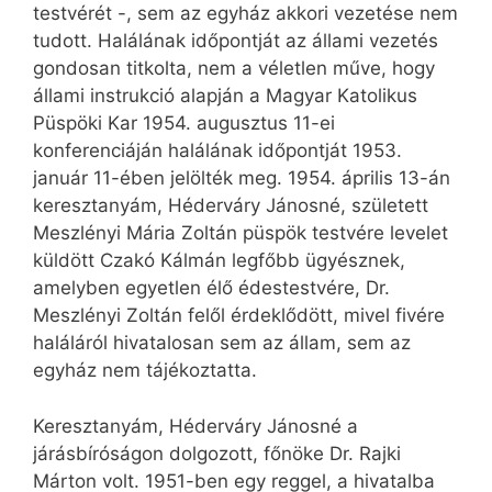
testvérét -, sem az egyház akkori vezetése nem
tudott. Halálának időpontját az állami vezetés
gondosan titkolta, nem a véletlen műve, hogy
állami instrukció alapján a Magyar Katolikus
Püspöki Kar 1954. augusztus 11-ei
konferenciáján halálának időpontját 1953.
január 11-ében jelölték meg. 1954. április 13-án
keresztanyám, Héderváry Jánosné, született
Meszlényi Mária Zoltán püspök testvére levelet
küldött Czakó Kálmán legfőbb ügyésznek,
amelyben egyetlen élő édestestvére, Dr.
Meszlényi Zoltán felől érdeklődött, mivel fivére
haláláról hivatalosan sem az állam, sem az
egyház nem tájékoztatta.
Keresztanyám, Héderváry Jánosné a
járásbíróságon dolgozott, főnöke Dr. Rajki
Márton volt. 1951-ben egy reggel, a hivatalba