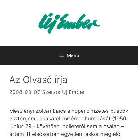
Kilépés
a
tartalomba
Menü
Az Olvasó írja
2008-03-07
Szerző:
Új Ember
Meszlényi Zoltán Lajos sinopei címzetes püspök
esztergomi lakásáról történt elhurcolását (1950.
június 29.) követően, hollétéről sem a család –
értem itt elsősorban egyetlen, akkor még élő