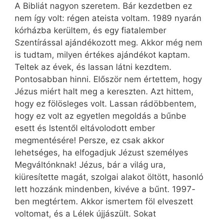
A Bibliát nagyon szeretem. Bár kezdetben ez
nem így volt: régen ateista voltam. 1989 nyarán
kórházba kerültem, és egy fiatalember
Szentírással ajándékozott meg. Akkor még nem
is tudtam, milyen értékes ajándékot kaptam.
Teltek az évek, és lassan látni kezdtem.
Pontosabban hinni. Először nem értettem, hogy
Jézus miért halt meg a kereszten. Azt hittem,
hogy ez fölösleges volt. Lassan rádöbbentem,
hogy ez volt az egyetlen megoldás a bűnbe
esett és Istentől eltávolodott ember
megmentésére! Persze, ez csak akkor
lehetséges, ha elfogadjuk Jézust személyes
Megváltónknak! Jézus, bár a világ ura,
kiüresítette magát, szolgai alakot öltött, hasonló
lett hozzánk mindenben, kivéve a bűnt. 1997-
ben megtértem. Akkor ismertem föl elveszett
voltomat, és a Lélek újjászült. Sokat