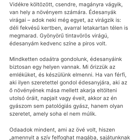
Vidékre költözött, csendre, magányra vágyik,
van hely a növényem számára. Édesanyák
virágai – adok neki még egyet, az virágzik is:
déli fekvésű kertben, avarral letakartan télen is
megmarad. Gyönyörű tintavörös virágú,
édesanyám kedvenc színe a piros volt.
Mindketten odaátra gondolunk, édesanyáink
biztosan egy helyen vannak. Mi őrizzük az
emléküket, és készülünk elmenni. Ha van férfi,
aki ilyen szeretettel gondol édesanyjára, aki az
ő növényének mása mellett akarja eltölteni
utolsó óráit, napjait vagy éveit, akkor az én
gyászom sem patológiás gyász, hanem olyan
szeretet, amely soha el nem múlik.
Odaadok mindent, ami az övé volt, hiszen
„amennyit a szív felfoghat magába, sajátunknak