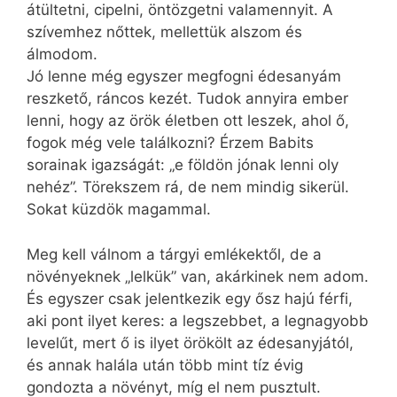
átültetni, cipelni, öntözgetni valamennyit. A
szívemhez nőttek, mellettük alszom és
álmodom.
Jó lenne még egyszer megfogni édesanyám
reszkető, ráncos kezét. Tudok annyira ember
lenni, hogy az örök életben ott leszek, ahol ő,
fogok még vele találkozni? Érzem Babits
sorainak igazságát: „e földön jónak lenni oly
nehéz”. Törekszem rá, de nem mindig sikerül.
Sokat küzdök magammal.
Meg kell válnom a tárgyi emlékektől, de a
növényeknek „lelkük” van, akárkinek nem adom.
És egyszer csak jelentkezik egy ősz hajú férfi,
aki pont ilyet keres: a legszebbet, a legnagyobb
levelűt, mert ő is ilyet örökölt az édesanyjától,
és annak halála után több mint tíz évig
gondozta a növényt, míg el nem pusztult.