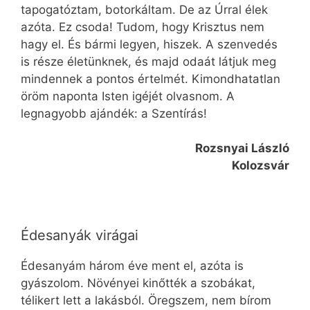
tapogatóztam, botorkáltam. De az Úrral élek
azóta. Ez csoda! Tudom, hogy Krisztus nem
hagy el. És bármi legyen, hiszek. A szenvedés
is része életünknek, és majd odaát látjuk meg
mindennek a pontos értelmét. Kimondhatatlan
öröm naponta Isten igéjét olvasnom. A
legnagyobb ajándék: a Szentírás!
Rozsnyai László
Kolozsvár
Édesanyák virágai
Édesanyám három éve ment el, azóta is
gyászolom. Növényei kinőtték a szobákat,
télikert lett a lakásból. Öregszem, nem bírom