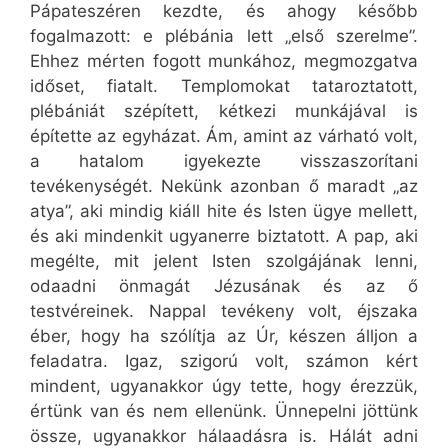
Pápateszéren kezdte, és ahogy később
fogalmazott: e plébánia lett „első szerelme”.
Ehhez mérten fogott munkához, megmozgatva
időset, fiatalt. Templomokat tataroztatott,
plébániát szépített, kétkezi munkájával is
építette az egyházat. Ám, amint az várható volt,
a hatalom igyekezte visszaszorítani
tevékenységét. Nekünk azonban ő maradt „az
atya”, aki mindig kiáll hite és Isten ügye mellett,
és aki mindenkit ugyanerre biztatott. A pap, aki
megélte, mit jelent Isten szolgájának lenni,
odaadni önmagát Jézusának és az ő
testvéreinek. Nappal tevékeny volt, éjszaka
éber, hogy ha szólítja az Úr, készen álljon a
feladatra. Igaz, szigorú volt, számon kért
mindent, ugyanakkor úgy tette, hogy érezzük,
értünk van és nem ellenünk. Ünnepelni jöttünk
össze, ugyanakkor hálaadásra is. Hálát adni