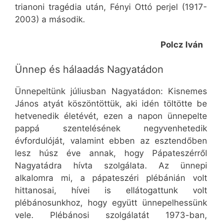
trianoni tragédia után, Fényi Ottó perjel (1917-
2003) a második.
Polcz Iván
Ünnep és hálaadás Nagyatádon
Ünnepeltünk júliusban Nagyatádon: Kisnemes
János atyát köszöntöttük, aki idén töltötte be
hetvenedik életévét, ezen a napon ünnepelte
pappá szentelésének negyvenhetedik
évfordulóját, valamint ebben az esztendőben
lesz húsz éve annak, hogy Pápateszérről
Nagyatádra hívta szolgálata. Az ünnepi
alkalomra mi, a pápateszéri plébánián volt
hittanosai, hívei is ellátogattunk volt
plébánosunkhoz, hogy együtt ünnepelhessünk
vele. Plébánosi szolgálatát 1973-ban,