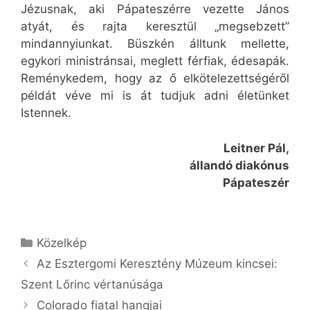
Jézusnak, aki Pápateszérre vezette János
atyát, és rajta keresztül „megsebzett”
mindannyiunkat. Büszkén álltunk mellette,
egykori ministránsai, meglett férfiak, édesapák.
Reménykedem, hogy az ő elkötelezettségéről
példát véve mi is át tudjuk adni életünket
Istennek.
Leitner Pál,
állandó diakónus
Pápateszér
Kategória
Közelkép
Az Esztergomi Keresztény Múzeum kincsei:
Szent Lőrinc vértanúsága
Colorado fiatal hangjai