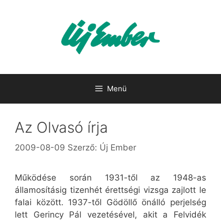
Kilépés
a
tartalomba
Menü
Az Olvasó írja
2009-08-09
Szerző:
Új Ember
Működése során 1931-től az 1948-as
államosításig tizenhét érettségi vizsga zajlott le
falai között. 1937-től Gödöllő önálló perjelség
lett Gerincy Pál vezetésével, akit a Felvidék