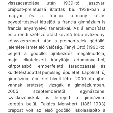
visszacsatolása után 1939-től jászóvári
prépost-prelátussá iktattak be. 1938-ban a
magyar és a francia kormány közös
egyetértésével létrejött a francia gimnázium is
francia anyanyelvű tanárokkal. Az államosítást
és a rendi szétszóratást követő több évtizednyi
kényszerszünet után a premontreiek gödöllői
jelenléte ismét élő valóság. Fényi Ottó (1990-től
perjel) a gödöllői újrakezdés megálmodója,
majd elkötelezett irányítója adományokból,
kárpótlásból emberfeletti fáradozással és
küldetéstudattal perjelségi épületet, kápolnát, új
gimnáziumi épületet hívott létre. 2000 óta újból
vannak érettségi vizsgák a gimnáziumban.
2005 szeptemberétől egyházzenei
szakközépiskola is létrejött a gimnázium
keretén belül. Takács Menyhért (1861-1933)
prépost volt az első gödöllői iskolaalapító a