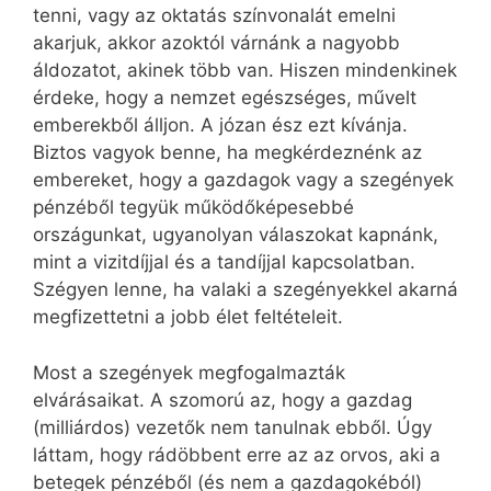
tenni, vagy az oktatás színvonalát emelni
akarjuk, akkor azoktól várnánk a nagyobb
áldozatot, akinek több van. Hiszen mindenkinek
érdeke, hogy a nemzet egészséges, művelt
emberekből álljon. A józan ész ezt kívánja.
Biztos vagyok benne, ha megkérdeznénk az
embereket, hogy a gazdagok vagy a szegények
pénzéből tegyük működőképesebbé
országunkat, ugyanolyan válaszokat kapnánk,
mint a vizitdíjjal és a tandíjjal kapcsolatban.
Szégyen lenne, ha valaki a szegényekkel akarná
megfizettetni a jobb élet feltételeit.
Most a szegények megfogalmazták
elvárásaikat. A szomorú az, hogy a gazdag
(milliárdos) vezetők nem tanulnak ebből. Úgy
láttam, hogy rádöbbent erre az az orvos, aki a
betegek pénzéből (és nem a gazdagokéból)