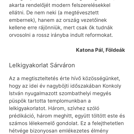
akarta rendelőjét modern felszerelésekkel
ellátni. De nem neki (a megtévesztett
embernek), hanem az ország vezetőinek
kellene erre rájönniük, mert csak ők tudnák
orvosolni a rossz irányba indult reformokat.
Katona Pál, Földeák
Lelkigyakorlat Sárváron
Az a megtiszteltetés érte hívő közösségünket,
hogy az idei év nagyböjti időszakában Konkoly
István nyugalmazott szombathelyi megyés
püspök tartotta templomunkban a
lelkigyakorlatot. Három, szívhez szóló
prédikáció, három meghitt, együtt töltött este és
számos lélekemelő gondolat. Ez a felejthetetlen
hétvége bizonyosan emlékezetes élmény