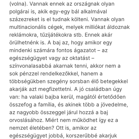
(volna). Vannak ennek az országnak olyan
polgárai is, akik egy-egy bál alkalmával
százezreket is el tudnak költeni. Vannak olyan
multinacionális cégek, melyek milliókat áldoznak
reklámokra, tűzijátékokra stb. Ennek akár
örülhetnénk is. A baj az, hogy amikor egy
mindenki számára fontos ágazatot – az
egészségügyet vagy az oktatást –
színvonalasabbá akarnak tenni, akkor nem a
sok pénzzel rendelkezőkkel, hanem a
többségükben szegény sorsban élő betegekkel
akarják azt megfizettetni. A jó családban úgy
van: ha valaki bajba kerül, magától értetődően
összefog a família, és akinek több a jövedelme,
az nagyobb összeggel járul hozzá a baj
orvoslásához. Miért nem működhet így ez a
nemzet életében? Ott is, amikor az
egészségügyet jobbá, korszerűbbé akarjuk