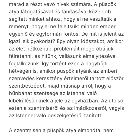
marad a részt vevő hívek számára. A püspök
atya látogatásával és tanításával közelebb
segített minket ahhoz, hogy el ne veszítsük a
reményt, hogy el ne felejtsük: minden ember
egyenlő és egyformán fontos. De mit is jelent az
igazi lelkigyakorlat? Egy olyan időszakot, amikor
az élet hétköznapi problémáit megpróbáljuk
félretenni, és hitünk, vallásunk elmélyítésével
foglalkozunk. Így történt ezen a nagyböjti
hétvégén is, amikor püspök atyánk az emberi
szenvedés keresztény értelméről tartott először
szentbeszédet, majd másnap arról, hogy a
bűnbánat szentsége az Istennel való
kibékülésünknek a jele az egyházban. Az utolsó
estén a szentmiséről és az imádkozásról, vagyis
az Istennel való beszélgetésről tanított.
A szentmisén a püspök atya elmondta, nem