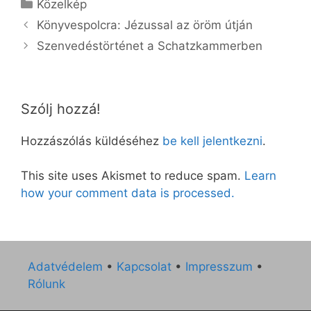
Kategória
Közelkép
Könyvespolcra: Jézussal az öröm útján
Szenvedéstörténet a Schatzkammerben
Szólj hozzá!
Hozzászólás küldéséhez
be kell jelentkezni
.
This site uses Akismet to reduce spam.
Learn
how your comment data is processed.
Adatvédelem
•
Kapcsolat
•
Impresszum
•
Rólunk