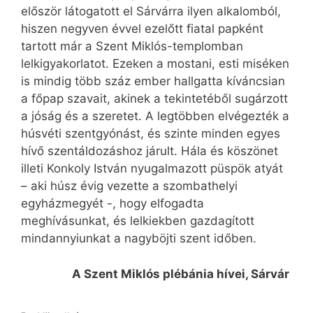
először látogatott el Sárvárra ilyen alkalomból,
hiszen negyven évvel ezelőtt fiatal papként
tartott már a Szent Miklós-templomban
lelkigyakorlatot. Ezeken a mostani, esti miséken
is mindig több száz ember hallgatta kíváncsian
a főpap szavait, akinek a tekintetéből sugárzott
a jóság és a szeretet. A legtöbben elvégezték a
húsvéti szentgyónást, és szinte minden egyes
hívő szentáldozáshoz járult. Hála és köszönet
illeti Konkoly István nyugalmazott püspök atyát
– aki húsz évig vezette a szombathelyi
egyházmegyét -, hogy elfogadta
meghívásunkat, és lelkiekben gazdagított
mindannyiunkat a nagyböjti szent időben.
A Szent Miklós plébánia hívei, Sárvár