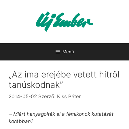
Kilépés
a
tartalomba
Menü
„Az ima erejébe vetett hitről
tanúskodnak”
2014-05-02
Szerző:
Kiss Péter
‒
Miért hanyagolták el a fémikonok kutatását
korábban?