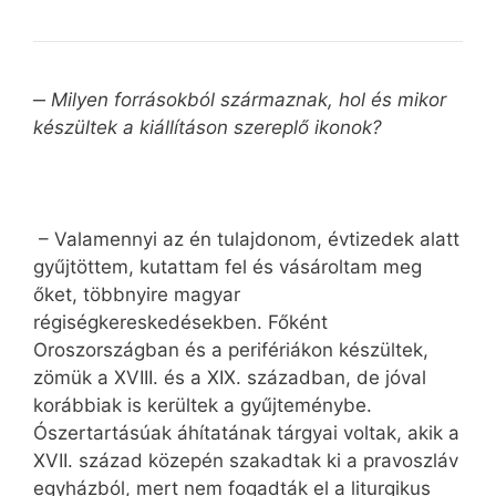
‒
Milyen forrásokból származnak, hol és mikor
készültek a kiállításon szereplő ikonok?
– Valamennyi az én tulajdonom, évtizedek alatt
gyűjtöttem, kutattam fel és vásároltam meg
őket, többnyire magyar
régiségkereskedésekben. Főként
Oroszországban és a perifériákon készültek,
zömük a XVIII. és a XIX. században, de jóval
korábbiak is kerültek a gyűjteménybe.
Ószertartásúak áhítatának tárgyai voltak, akik a
XVII. század közepén szakadtak ki a pravoszláv
egyházból, mert nem fogadták el a liturgikus