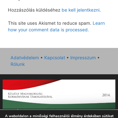
Hozzászólás küldéséhez
be kell jelentkezni
.
This site uses Akismet to reduce spam.
Learn
how your comment data is processed.
Adatvédelem
•
Kapcsolat
•
Impresszum
•
Rólunk
„Az Új Ember katolikus hetilap 2014. évi működésének
A weboldalon a minőségi felhasználói élmény érdekében sütiket
támogatását az EGYH-KCP-14-P-0121 sz. támogatási