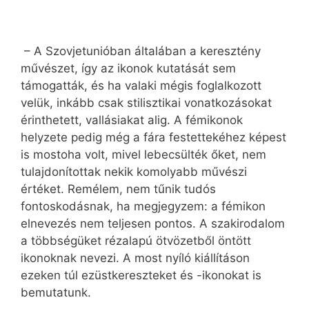
– A Szovjetunióban általában a keresztény
művészet, így az ikonok kutatását sem
támogatták, és ha valaki mégis foglalkozott
velük, inkább csak stilisztikai vonatkozásokat
érinthetett, vallásiakat alig. A fémikonok
helyzete pedig még a fára festettekéhez képest
is mostoha volt, mivel lebecsülték őket, nem
tulajdonítottak nekik komolyabb művészi
értéket. Remélem, nem tűnik tudós
fontoskodásnak, ha megjegyzem: a fémikon
elnevezés nem teljesen pontos. A szakirodalom
a többségüket rézalapú ötvözetből öntött
ikonoknak nevezi. A most nyíló kiállításon
ezeken túl ezüstkereszteket és -ikonokat is
bemutatunk.