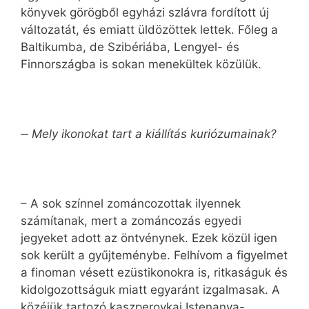
könyvek görögből egyházi szlávra fordított új
változatát, és emiatt üldözöttek lettek. Főleg a
Baltikumba, de Szibériába, Lengyel- és
Finnországba is sokan menekültek közülük.
‒
Mely ikonokat tart a kiállítás kuriózumainak?
– A sok színnel zománcozottak ilyennek
számítanak, mert a zománcozás egyedi
jegyeket adott az öntvénynek. Ezek közül igen
sok került a gyűjteménybe. Felhívom a figyelmet
a finoman vésett ezüstikonokra is, ritkaságuk és
kidolgozottságuk miatt egyaránt izgalmasak. A
közéjük tartozó kaszperovkai Istenanya-