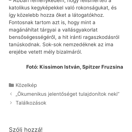
– Abban reménykedem, hogy felismerteti a
katolikus kegyképekkel való rokonságukat, és
így közelebb hozza őket a látogatókhoz.
Fontosnak tartom azt is, hogy mint a
magánáhítat tárgyai a vallásgyakorlat
bensőségességéről, a hit iránti ragaszkodásról
tanúskodnak. Sok-sok nemzedéknek az ima
erejébe vetett mély bizalmáról.
Fotó: Kissimon István, Spitzer Fruzsina
Kategória
Közelkép
„Ökumenikus jelentőséget tulajdonítok neki”
Találkozások
Szólj hozzá!