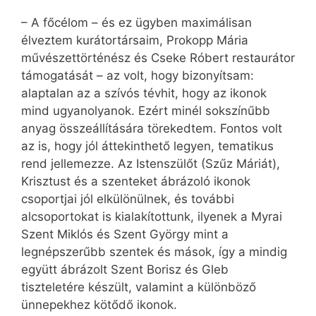
– A főcélom – és ez ügyben maximálisan
élveztem kurátortársaim, Prokopp Mária
művészettörténész és Cseke Róbert restaurátor
támogatását – az volt, hogy bizonyítsam:
alaptalan az a szívós tévhit, hogy az ikonok
mind ugyanolyanok. Ezért minél sokszínűbb
anyag összeállítására törekedtem. Fontos volt
az is, hogy jól áttekinthető legyen, tematikus
rend jellemezze. Az Istenszülőt (Szűz Máriát),
Krisztust és a szenteket ábrázoló ikonok
csoportjai jól elkülönülnek, és további
alcsoportokat is kialakítottunk, ilyenek a Myrai
Szent Miklós és Szent György mint a
legnépszerűbb szentek és mások, így a mindig
együtt ábrázolt Szent Borisz és Gleb
tiszteletére készült, valamint a különböző
ünnepekhez kötődő ikonok.