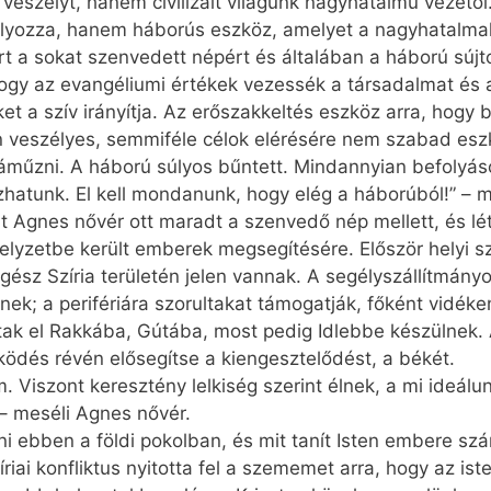
i veszélyt, hanem civilizált világunk nagyhatalmú vezető
yozza, hanem háborús eszköz, amelyet a nagyhatalmak 
zért a sokat szenvedett népért és általában a háború sújt
ogy az evangéliumi értékek vezessék a társadalmat és a
et a szív irányítja. Az erőszakkeltés eszköz arra, hogy
veszélyes, semmiféle célok elérésére nem szabad eszközk
záműzni. A háború súlyos bűntett. Mind­annyian befolyáso
hatunk. El kell mondanunk, hogy elég a háborúból!” – m
lt Agnes nővér ott maradt a szenvedő nép mellett, és lé
elyzetbe került emberek megsegítésére. Először helyi szi
gész Szíria területén jelen vannak. A segélyszállítmány
ek; a perifériára szorultakat támogatják, főként vidéke
ttak el Rakkába, Gútába, most pedig Idlebbe készülnek.
ödés révén elősegítse a kiengesztelődést, a békét.
 Viszont keresztény lelkiség szerint élnek, a mi ideálun
– meséli Agnes nővér.
ni ebben a földi pokolban, és mit tanít Isten embere sz
íriai konfliktus nyitotta fel a szememet arra, hogy az is