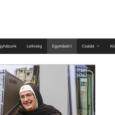
gyházunk
Lelkiség
Egymásért
Család
Kö