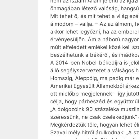
nem az Iszlám Állam jelenti az igaz
önmagában létező valóság, hangsúl
Mit tehet ő, és mit tehet a világ e
álmodom – vallja. – Az az álmom, h
akkor lehet legyőzni, ha az emberek
érvényesüljön. Ám a háború nagyon 
múlt elfeledett emlékei közé kell s
beszélhetünk a békéről, és imádkoz
A 2014-ben Nobel-békedíjra is jelö
álló segélyszervezetet a válságos h
Hom­szig, Aleppóig, ma pedig már e
Amerikai Egyesült Államokból érkezn
ott mielőbb megjelennek – így juto
célja, hogy párbeszéd és együttműk
„A dolgozóink 90 százaléka muszlim.
szeressünk, ne csak cselekedjünk” 
Megkérdeztük tőle, hogyan lehet él
Szavai mély hitről árulkodnak: „A sz