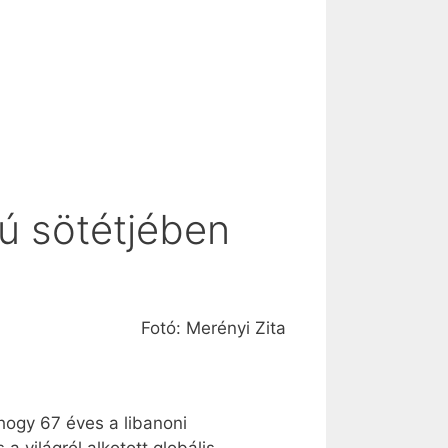
ú sötétjében
Fotó: Merényi Zita
hogy 67 éves a libanoni