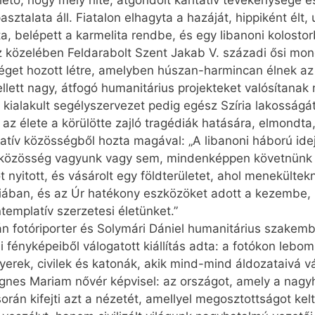
ő, hogy mély hite, átgondolt karitatív tevékenysége és a
ztalata áll. Fiatalon elhagyta a hazáját, hippiként élt,
a, belépett a karmelita rendbe, és egy libanoni kolosto
sz közelében Feldarabolt Szent Jakab V. századi ősi mon
get hozott létre, amelyben húszan-harmincan élnek a
ellett nagy, átfogó humanitárius projekteket valósítana
 kialakult segélyszervezet pedig egész Szíria lakosságát 
z élete a körülötte zajló tragédiák hatására, elmondta
tív közösségből hozta magával: „A libanoni háború idejé
 közösség vagyunk vagy sem, mindenképpen követnünk ke
nyitott, és vásárolt egy földterületet, ahol menekültekn
iában, és az Úr hatékony eszközöket adott a kezembe,
templatív szerzetesi életünket.”
ván fotóriporter és Solymári Dániel humanitárius szakem
i fényképeiből válogatott kiállítás adta: a fotókon lebom
erek, civilek és katonák, akik mind-mind áldozataivá vá
t Agnes Mariam nővér képvisel: az országot, amely a nag
orán kifejti azt a nézetét, amellyel megosztottságot kel