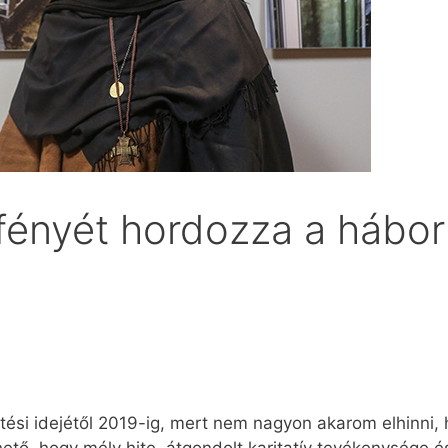
fényét hordozza a hábor
ési idejétől 2019-ig, mert nem nagyon akarom elhinni, 