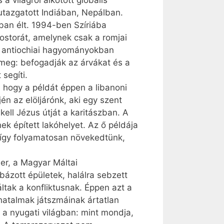
 világról alkotott globális
 utazgatott Indiában, Nepálban.
rban élt. 1994-ben Szíriába
ostorát, amelynek csak a romjai
z antiochiai hagyományokban
k meg: befogadják az árvákat és a
segíti.
, hogy a példát éppen a libanoni
n az elöljárónk, aki egy szent
ll Jézus útját a karitászban. A
ek épített lakóhelyet. Az ő példája
 így folyamatosan növekedtünk,
ber, a Magyar Máltai
bázott épületek, halálra sebzett
ltak a konfliktusnak. Éppen azt a
yhatalmak játszmáinak ártatlan
t a nyugati világban: mint mondja,