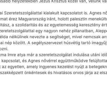
usabb helyzetekben Jézus Krisztus közel van, velünk van
i Szeretetszolgálattal kialakult kapcsolatot is. Agnes
at érez Magyarország iránt, holott palesztin menekült
itász, a szolidaritás és az egyetemesség keresztény érté
retetszolgálattal egy nagyon nehéz pillanatban, Alep­p
lda nélkülinek nevezte a segítséget, mivel nemcsak any
riai nép között. A segélyszervezet húsvétig tartó imagyűjt
ozni.
a Imre atya már a szeretetszolgálat indulása utáni idők
 kapcsolat, és Agnes nővérrel együttműködve felújított
t az egyetlen, amely ingyenes kezelést nyújt a betegekn
 szakképzett önkéntesek és hivatásos orvos járja az elszi