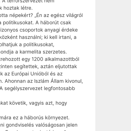
i. A terrorszervezet nem
hoztak létre.
otta népekért? „Én az egész világról
 politikusokat. A háborút csak
 bizonyos csoportok anyagi érdeke
ént használni; ki kell irtani, a
lhatjuk a politikusokat,
ondja a karmelita szerzetes.
trehozott egy 1200 alkalmazottból
nten segítettek, aztán eljutottak
ok az Európai Unióból és az
n. Ahonnan az Iszlám Állam kivonul,
 A segélyszervezet legfontosabb
kat követik, vagyis azt, hogy
ámára ez a háborús környezet.
teni gondviselés valóságosan jelen