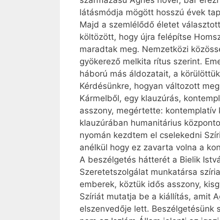
származású Agnes nővér, bár érezhet
látásmódja mögött hosszú évek tapas
Majd a szemlélődő életet választott
költözött, hogy újra felépítse Hom
maradtak meg. Nemzetközi közössé
gyökerező melkita rítus szerint. Em
háború más áldozatait, a körülöttük
Kérdésünkre, hogyan változott meg a
Kármelből, egy klauzúrás, kontempla
asszony, megértette: kontemplatív
klauzúrában humanitárius központot 
nyomán kezdtem el cselekedni Szír
anélkül hogy ez zavarta volna a kon
A beszélgetés hátterét a Bielik Ist
Szeretetszolgálat munkatársa szíria
emberek, köztük idős asszony, kisgy
Szíriát mutatja be a kiállítás, ami
elszenvedője lett. Beszélgetésünk s