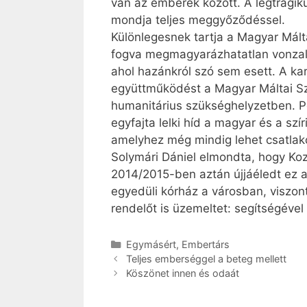
van az emberek között. A legtragik
mondja teljes meggyőződéssel.
Különlegesnek tartja a Magyar Málta
fogva megmagyarázhatatlan vonzalm
ahol hazánkról szó sem esett. A kar
együttműködést a Magyar Máltai Sze
humanitárius szükséghelyzetben. Pé
egyfajta lelki híd a magyar és a szí
amelyhez még mindig lehet csatlak
Solymári Dániel elmondta, hogy Kozm
2014/2015-ben aztán újjáéledt ez a
egyedüli kórház a városban, viszon
rendelőt is üzemeltet: segítségével
Kategória
Egymásért
,
Embertárs
Teljes emberséggel a beteg mellett
Köszönet innen és odaát