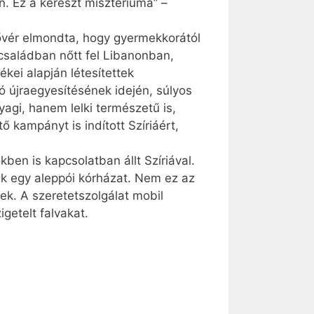
. Ez a kereszt misztériuma” –
 nővér elmondta, hogy gyermekkorától
családban nőtt fel Libanonban,
kei alapján létesítettek
ó újraegyesítésének idején, súlyos
agi, hanem lelki természetű is,
ő kampányt is indított Szíriáért,
ben is kapcsolatban állt Szíriával.
ak egy aleppói kórházat. Nem ez az
ek. A szeretetszolgálat mobil
getelt falvakat.