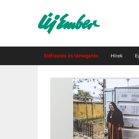
Kilépés
a
tartalomba
Előfizetés és támogatás
Hírek
E