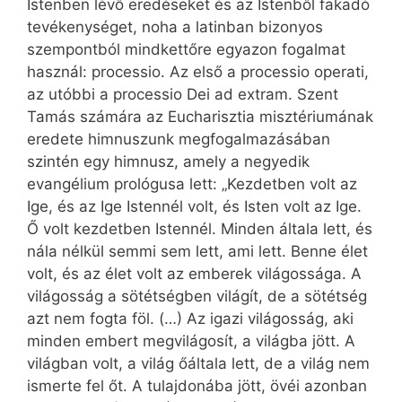
Istenben lévő eredéseket és az Istenből fakadó
tevékenységet, noha a latinban bizonyos
szempontból mindkettőre egyazon fogalmat
használ: processio. Az első a processio operati,
az utóbbi a processio Dei ad extram. Szent
Tamás számára az Eucharisztia misztériumának
eredete himnuszunk megfogalmazásában
szintén egy himnusz, amely a negyedik
evangélium prológusa lett: „Kezdetben volt az
Ige, és az Ige Istennél volt, és Isten volt az Ige.
Ő volt kezdetben Istennél. Minden általa lett, és
nála nélkül semmi sem lett, ami lett. Benne élet
volt, és az élet volt az emberek világossága. A
világosság a sötétségben világít, de a sötétség
azt nem fogta föl. (…) Az igazi világosság, aki
minden embert megvilágosít, a világba jött. A
világban volt, a világ őáltala lett, de a világ nem
ismerte fel őt. A tulajdonába jött, övéi azonban