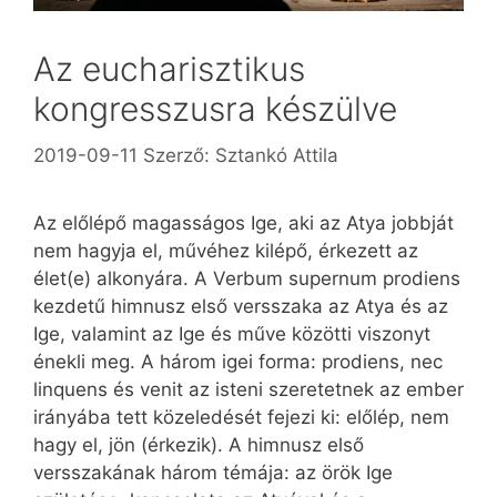
Az eucharisztikus
kongresszusra készülve
2019-09-11
Szerző:
Sztankó Attila
Az előlépő magasságos Ige, aki az Atya jobbját
nem hagyja el, művéhez kilépő, érkezett az
élet(e) alkonyára. A Verbum supernum prodiens
kezdetű himnusz első versszaka az Atya és az
Ige, valamint az Ige és műve közötti viszonyt
énekli meg. A három igei forma: prodiens, nec
linquens és venit az isteni szeretetnek az ember
irányába tett közeledését fejezi ki: előlép, nem
hagy el, jön (érkezik). A himnusz első
versszakának három témája: az örök Ige