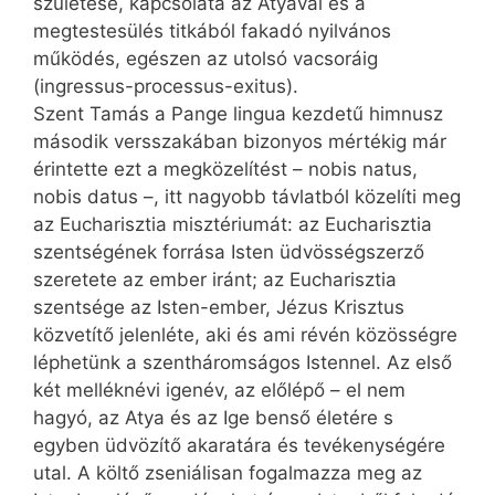
születése, kapcsolata az Atyával és a
megtestesülés titkából fakadó nyilvános
működés, egészen az utolsó vacsoráig
(ingressus-processus-exitus).
Szent Tamás a Pange lingua kezdetű himnusz
második versszakában bizonyos mértékig már
érintette ezt a megközelítést – nobis natus,
nobis datus –, itt nagyobb távlatból közelíti meg
az Eucharisztia misztériumát: az Eucharisztia
szentségének forrása Isten üdvösségszerző
szeretete az ember iránt; az Eucharisztia
szentsége az Isten-ember, Jézus Krisztus
közvetítő jelenléte, aki és ami révén közösségre
léphetünk a szentháromságos Istennel. Az első
két melléknévi igenév, az előlépő – el nem
hagyó, az Atya és az Ige benső életére s
egyben üdvözítő akaratára és tevékenységére
utal. A költő zseniálisan fogalmazza meg az