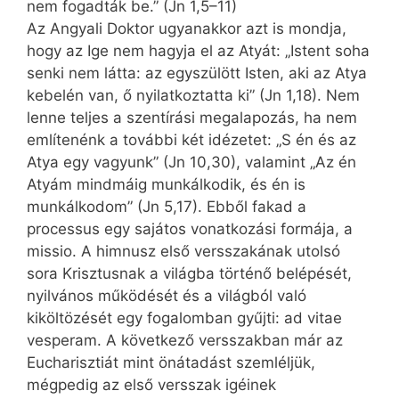
nem fogadták be.” (Jn 1,5–11)
Az Angyali Doktor ugyanakkor azt is mondja,
hogy az Ige nem hagyja el az Atyát: „Istent soha
senki nem látta: az egyszülött Isten, aki az Atya
kebelén van, ő nyilatkoztatta ki” (Jn 1,18). Nem
lenne teljes a szentírási megalapozás, ha nem
említenénk a további két idézetet: „S én és az
Atya egy vagyunk” (Jn 10,30), valamint „Az én
Atyám mindmáig munkálkodik, és én is
munkálkodom” (Jn 5,17). Ebből fakad a
processus egy sajátos vonatkozási formája, a
missio. A himnusz első versszakának utolsó
sora Krisztusnak a világba történő belépését,
nyilvános működését és a világból való
kiköltözését egy fogalomban gyűjti: ad vitae
ves­p­e­ram. A következő versszakban már az
Eucharisztiát mint önátadást szemléljük,
mégpedig az első versszak igéinek