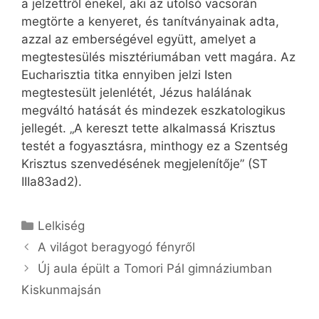
a jelzettről énekel, aki az utolsó vacsorán
megtörte a kenyeret, és tanítványainak adta,
azzal az emberségével együtt, amelyet a
megtestesülés misztériumában vett magára. Az
Eucharisztia titka ennyiben jelzi Isten
megtestesült jelenlétét, Jézus halálának
megváltó hatását és mindezek eszkatologikus
jellegét. „A kereszt tette alkalmassá Krisztus
testét a fogyasztásra, minthogy ez a Szentség
Krisztus szenvedésének megjelenítője” (ST
IIIa83ad2).
Kategória
Lelkiség
A világot beragyogó fényről
Új aula épült a Tomori Pál gimnáziumban
Kiskunmajsán