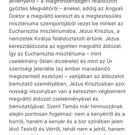
jelvényéről – a világmindenségért feláldozott
győztes Megváltóról – énekel, addig az Angyali
Doktor a megváltó kereszt és a megtestesülés
misztériuma szempontjából vezet be minket az
Eucharisztia misztériumába. Jézus Krisztus, a
nemzetek Királya feláldoztatott értünk: Jézus
keresztáldozata az egyetlen megváltó áldozat.
Így az Eucharisztia misztériuma – mint
cselekmény (Isten dicsérete) és mint az Úr
szentségi jelenléte (az ember maradandó
megszentelő eszköze) – valójában az áldozatot
bemutató személyében, Jézus Krisztusban azo­
nossági viszonyban van a kereszten végbement
megváltó áldozat cselekményével és
bemutatójával. Szent Tamás már himnuszának
elején pontosan fogalmaz: nem a kenyérről és a
borról, hanem a kenyér és a bor színében jelen
lévő Testről és Vérről, tehát nem a jelről, hanem