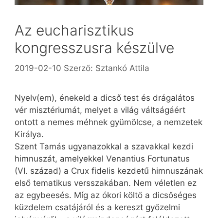
Az eucharisztikus
kongresszusra készülve
2019-02-10
Szerző:
Sztankó Attila
Nyelv(em), énekeld a dicső test és drágalátos
vér misztériumát, melyet a világ váltságáért
ontott a nemes méhnek gyümölcse, a nemzetek
Királya.
Szent Tamás ugyanazokkal a szavakkal kezdi
himnuszát, amelyekkel Venantius Fortunatus
(VI. század) a Crux fidelis kezdetű himnuszának
első tematikus versszakában. Nem véletlen ez
az egybeesés. Míg az ókori költő a dicsőséges
küzdelem csatájáról és a kereszt győzelmi