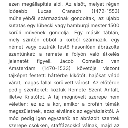
ezen megállapítás alól. Az elsőt, melyet régen
idősebb Lucas Cranach (1472-1553)
műhelyéből származónak gondoltak, az újabb
kutatás egy lübecki vagy hamburgi mester 1500
körüli művének gondolja. Egy másik táblán,
mely szintén ebből a korból származik, egy
német vagy osztrák festő hasonlóan ábrázolta
szentünket: a remete a folyón való átkelés
jelenetét figyeli. Jacob Cornelisz van
Amsterdam (1470-1533) követője viszont
tájképet festett: háttérbe kikötőt, hajókat védő
várat, magas fallal körülvett várost. Az előtérbe
pedig szenteket: köztük Remete Szent Antalt,
illetve Kristófot. A táj megnövelt szerepe nem
véletlen: ez az a kor, amikor a profán témák
megszületnek, azaz elválnak az egyháziaktól. A
mód pedig igen egyszerű: az ábrázolt szentek
szerepe csökken, staffázsokká válnak, majd az