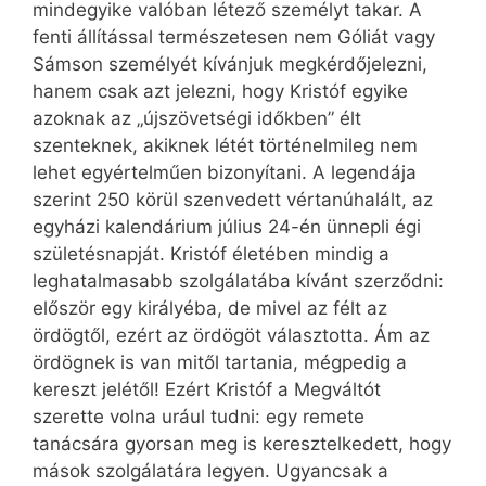
mindegyike valóban létező személyt takar. A
fenti állítással természetesen nem Góliát vagy
Sámson személyét kívánjuk megkérdőjelezni,
hanem csak azt jelezni, hogy Kristóf egyike
azoknak az „újszövetségi időkben” élt
szenteknek, akiknek létét történelmileg nem
lehet egyértelműen bizonyítani. A legendája
szerint 250 körül szenvedett vértanúhalált, az
egyházi kalendárium július 24-én ünnepli égi
születésnapját. Kristóf életében mindig a
leghatalmasabb szolgálatába kívánt szerződni:
először egy királyéba, de mivel az félt az
ördögtől, ezért az ördögöt választotta. Ám az
ördögnek is van mitől tartania, mégpedig a
kereszt jelétől! Ezért Kristóf a Megváltót
szerette volna urául tudni: egy remete
tanácsára gyorsan meg is keresztelkedett, hogy
mások szolgálatára legyen. Ugyancsak a