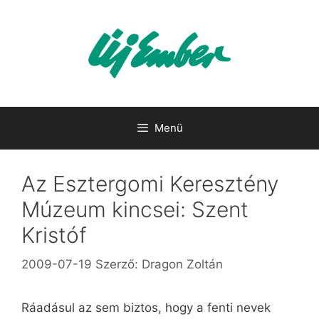
Kilépés
a
tartalomba
Menü
Az Esztergomi Keresztény
Múzeum kincsei: Szent
Kristóf
2009-07-19
Szerző:
Dragon Zoltán
Ráadásul az sem biztos, hogy a fenti nevek