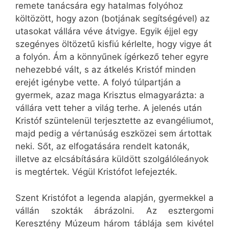
remete tanácsára egy hatalmas folyóhoz
költözött, hogy azon (botjának segítségével) az
utasokat vállára véve átvigye. Egyik éjjel egy
szegényes öltözetű kisfiú kérlelte, hogy vigye át
a folyón. Ám a könnyűnek ígérkező teher egyre
nehezebbé vált, s az átkelés Kristóf minden
erejét igénybe vette. A folyó túlpartján a
gyermek, azaz maga Krisztus elmagyarázta: a
vállára vett teher a világ terhe. A jelenés után
Kristóf szüntelenül terjesztette az evangéliumot,
majd pedig a vértanúság eszközei sem ártottak
neki. Sőt, az elfogatására rendelt katonák,
illetve az elcsábítására küldött szolgálóleányok
is megtértek. Végül Kristófot lefejezték.
Szent Kristófot a legenda alapján, gyermekkel a
vállán szokták ábrázolni. Az esztergomi
Keresztény Múzeum három táblája sem kivétel