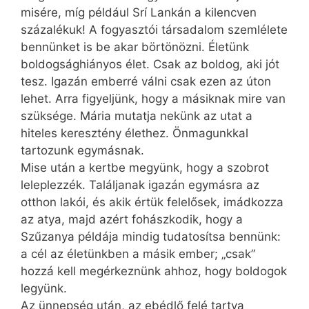
misére, míg például Srí Lankán a kilencven
százalékuk! A fogyasztói társadalom szemlélete
bennünket is be akar börtönözni. Életünk
boldogság­hiányos élet. Csak az boldog, aki jót
tesz. Igazán emberré válni csak ezen az úton
lehet. Arra figyeljünk, hogy a másiknak mire van
szüksége. Mária mutatja nekünk az utat a
hiteles keresztény élethez. Önmagunkkal
tartozunk egymásnak.
Mise után a kertbe megyünk, hogy a szobrot
leleplezzék. Találjanak igazán egymásra az
otthon lakói, és akik értük felelősek, imádkozza
az atya, majd azért fohászkodik, hogy a
Szűzanya példája mindig tudatosítsa bennünk:
a cél az életünkben a másik ember; „csak”
hozzá kell megérkeznünk ahhoz, hogy boldogok
legyünk.
Az ünnepség után, az ebédlő felé tartva