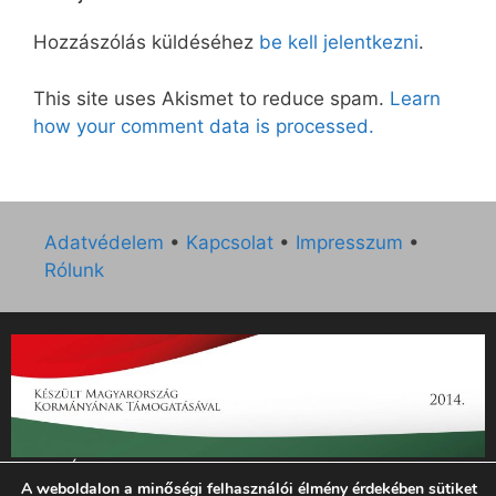
Hozzászólás küldéséhez
be kell jelentkezni
.
This site uses Akismet to reduce spam.
Learn
how your comment data is processed.
Adatvédelem
•
Kapcsolat
•
Impresszum
•
Rólunk
„Az Új Ember katolikus hetilap 2014. évi működésének
A weboldalon a minőségi felhasználói élmény érdekében sütiket
támogatását az EGYH-KCP-14-P-0121 sz. támogatási