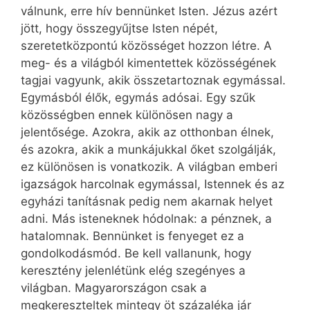
válnunk, erre hív bennünket Isten. Jézus azért
jött, hogy összegyűjtse Isten népét,
szeretetközpontú közösséget hozzon létre. A
meg- és a világból kimentettek közösségének
tagjai vagyunk, akik összetartoznak egymással.
Egymásból élők, egymás adósai. Egy szűk
közösségben ennek különösen nagy a
jelentősége. Azokra, akik az otthonban élnek,
és azokra, akik a munkájukkal őket szolgálják,
ez különösen is vonatkozik. A világban emberi
igazságok harcolnak egymással, Istennek és az
egyházi tanításnak pedig nem akarnak helyet
adni. Más isteneknek hódolnak: a pénznek, a
hatalomnak. Bennünket is fenyeget ez a
gondolkodásmód. Be kell vallanunk, hogy
keresztény jelenlétünk elég szegényes a
világban. Magyarországon csak a
megkereszteltek mintegy öt százaléka jár