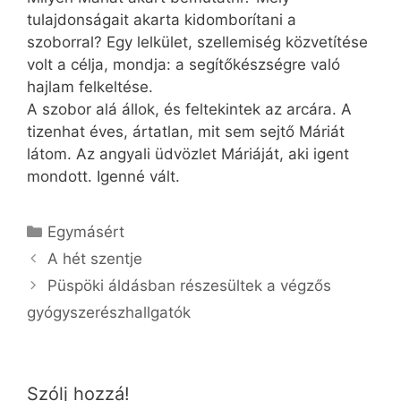
tulajdonságait akarta kidomborítani a
szoborral? Egy lelkület, szellemiség közvetítése
volt a célja, mondja: a segítőkészségre való
hajlam felkeltése.
A szobor alá állok, és feltekintek az arcára. A
tizenhat éves, ártatlan, mit sem sejtő Máriát
látom. Az angyali üdvözlet Máriáját, aki igent
mondott. Igenné vált.
Kategória
Egymásért
A hét szentje
Püspöki áldásban részesültek a végzős
gyógyszerészhallgatók
Szólj hozzá!