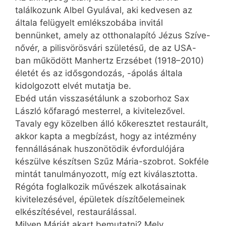
találkozunk Albel Gyulával, aki kedvesen az
általa felügyelt emlékszobába invitál
bennünket, amely az otthonalapító Jézus Szíve-
nővér, a pilisvörösvári születésű, de az USA-
ban működött Manhertz Erzsébet (1918–2010)
életét és az idősgondozás, -ápolás általa
kidolgozott elvét mutatja be.
Ebéd után visszasétálunk a szoborhoz Sax
László kőfaragó mesterrel, a kivitelezővel.
Tavaly egy közelben álló kőkeresztet restaurált,
akkor kapta a megbízást, hogy az intézmény
fennállásának huszon­ötödik évfordulójára
készülve készítsen Szűz Mária-szobrot. Sokféle
mintát tanulmányozott, míg ezt kiválasztotta.
Régóta foglalkozik művészek alkotásainak
kivitelezésével, épületek díszítőelemeinek
elkészítésével, restaurálással.
Milyen Máriát akart bemutatni? Mely