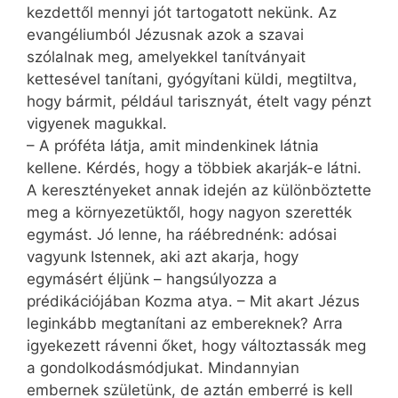
kezdettől mennyi jót tartogatott nekünk. Az
evangéliumból Jézusnak azok a szavai
szólalnak meg, amelyekkel tanítványait
kettesével tanítani, gyógyítani küldi, megtiltva,
hogy bármit, például tarisznyát, ételt vagy pénzt
vigyenek magukkal.
– A próféta látja, amit mindenkinek látnia
kellene. Kérdés, hogy a többiek akarják-e látni.
A keresztényeket annak idején az különböztette
meg a környezetüktől, hogy nagyon szerették
egymást. Jó lenne, ha ráébrednénk: adósai
vagyunk Istennek, aki azt akarja, hogy
egymásért éljünk – hangsúlyozza a
prédikációjában Kozma atya. – Mit akart Jézus
leginkább megtanítani az embereknek? Arra
igyekezett rávenni őket, hogy változtassák meg
a gondolkodásmódjukat. Mindannyian
embernek születünk, de aztán emberré is kell