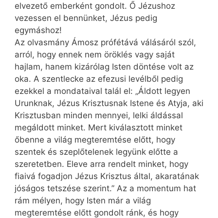
elvezető emberként gondolt. Ő Jézushoz
vezessen el bennünket, Jézus pedig
egymáshoz!
Az olvasmány Ámosz prófétává válásáról szól,
arról, hogy ennek nem öröklés vagy saját
hajlam, hanem kizárólag Isten döntése volt az
oka. A szentlecke az efezusi levélből pedig
ezekkel a mondataival talál el: „Áldott legyen
Urunknak, Jézus Krisztusnak Istene és Atyja, aki
Krisztusban minden mennyei, lelki áldással
megáldott minket. Mert kiválasztott minket
őbenne a világ megteremtése előtt, hogy
szentek és szeplőtelenek legyünk előtte a
szeretetben. Eleve arra rendelt minket, hogy
fiaivá fogadjon Jézus Krisztus által, akaratának
jóságos tetszése szerint.” Az a momentum hat
rám mélyen, hogy Isten már a világ
megteremtése előtt gondolt ránk, és hogy