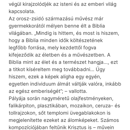
végül kirajzolódjék az isteni és az emberi világ
kapcsolata.
Az orosz-zsidó származású művész már
gyermekkorától mélyen benne élt a Biblia
világában. „Mindig is hittem, és most is hiszem,
hogy a Biblia minden idők költészetének
legfőbb forrása, mely kezdettől fogva
kifejeződik az életben és a művészetben. A
Biblia mint az élet és a természet hangja…, ezt
a titkot kíséreltem meg továbbadni… Úgy
hiszem, ezek a képek aligha egy egyén,
egyetlen individuum álmát váltják valóra, inkább
az egész emberiségét”; – vallotta.
Pályája során nagyméretű olajfestményeken,
falikárpiton, plasztikában, mozaikon, ceruza- és
tollrajzokon, sőt templomi üvegablakokon is
megjelenítette ezeket az álomképeket. Számos
kompozíciójában feltűnik Krisztus is – művein