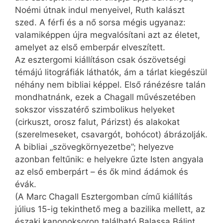
Noémi útnak indul menyeivel, Ruth kalászt
szed. A férfi és a nő sorsa mégis ugyanaz:
valamiképpen újra megvalósítani azt az életet,
amelyet az első emberpár elveszített.
Az esztergomi kiállításon csak ószövetségi
témájú litográfiák láthatók, ám a tárlat kiegészül
néhány nem bibliai képpel. Első ránézésre talán
mondhatnánk, ezek a Chagall művészetében
sokszor visszatérő szimbolikus helyeket
(cirkuszt, orosz falut, Párizst) és alakokat
(szerelmeseket, csavargót, bohócot) ábrázolják.
A bibliai „szövegkörnyezetbe”; helyezve
azonban feltűnik: e helyekre űzte Isten angyala
az első emberpárt – és ők mind ádámok és
évák.
(A Marc Chagall Esztergomban című kiállítás
július 15-ig tekinthető meg a bazilika mellett, az
északi kanonoksoron található Balassa Bálint