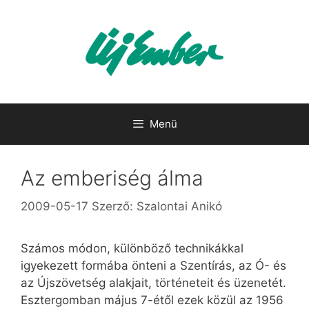
Kilépés
a
tartalomba
Menü
Az emberiség álma
2009-05-17
Szerző:
Szalontai Anikó
Számos módon, különböző technikákkal
igyekezett formába önteni a Szentírás, az Ó- és
az Újszövetség alakjait, történeteit és üzenetét.
Esztergomban május 7-étől ezek közül az 1956