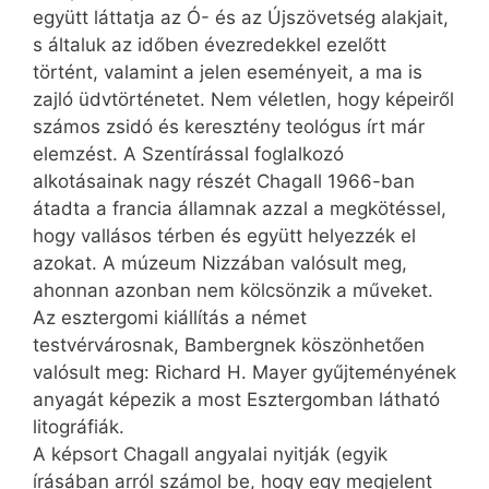
együtt láttatja az Ó- és az Újszövetség alakjait,
s általuk az időben évezredekkel ezelőtt
történt, valamint a jelen eseményeit, a ma is
zajló üdvtörténetet. Nem véletlen, hogy képeiről
számos zsidó és keresztény teológus írt már
elemzést. A Szentírással foglalkozó
alkotásainak nagy részét Chagall 1966-ban
átadta a francia államnak azzal a megkötéssel,
hogy vallásos térben és együtt helyezzék el
azokat. A múzeum Nizzában valósult meg,
ahonnan azonban nem kölcsönzik a műveket.
Az esztergomi kiállítás a német
testvérvárosnak, Bambergnek köszönhetően
valósult meg: Richard H. Mayer gyűjteményének
anyagát képezik a most Esztergomban látható
litográfiák.
A képsort Chagall angyalai nyitják (egyik
írásában arról számol be, hogy egy megjelent