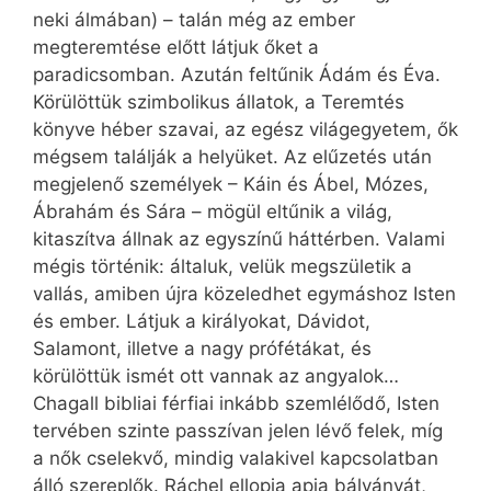
neki álmában) – talán még az ember
megteremtése előtt látjuk őket a
paradicsomban. Azután feltűnik Ádám és Éva.
Körülöttük szimbolikus állatok, a Teremtés
könyve héber szavai, az egész világegyetem, ők
mégsem találják a helyüket. Az elűzetés után
megjelenő személyek – Káin és Ábel, Mózes,
Ábrahám és Sára – mögül eltűnik a világ,
kitaszítva állnak az egyszínű háttérben. Valami
mégis történik: általuk, velük megszületik a
vallás, amiben újra közeledhet egymáshoz Isten
és ember. Látjuk a királyokat, Dávidot,
Salamont, illetve a nagy prófétákat, és
körülöttük ismét ott vannak az angyalok…
Chagall bibliai férfiai inkább szemlélődő, Isten
tervében szinte passzívan jelen lévő felek, míg
a nők cselekvő, mindig valakivel kapcsolatban
álló szereplők. Ráchel ellopja apja bálványát,