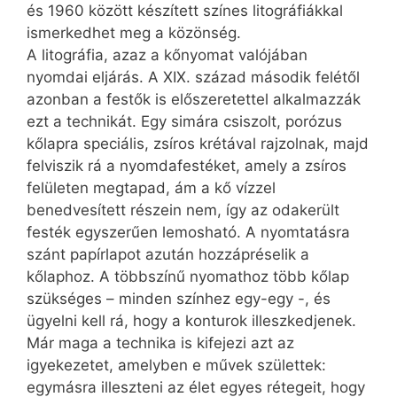
és 1960 között készített színes litográfiákkal
ismerkedhet meg a közönség.
A litográfia, azaz a kőnyomat valójában
nyomdai eljárás. A XIX. század második felétől
azonban a festők is előszeretettel alkalmazzák
ezt a technikát. Egy simára csiszolt, porózus
kőlapra speciális, zsíros krétával rajzolnak, majd
felviszik rá a nyomdafestéket, amely a zsíros
felületen megtapad, ám a kő vízzel
benedvesített részein nem, így az odakerült
festék egyszerűen lemosható. A nyomtatásra
szánt papírlapot azután hozzápréselik a
kőlaphoz. A többszínű nyomathoz több kőlap
szükséges – minden színhez egy-egy -, és
ügyelni kell rá, hogy a konturok illeszkedjenek.
Már maga a technika is kifejezi azt az
igyekezetet, amelyben e művek születtek:
egymásra illeszteni az élet egyes rétegeit, hogy