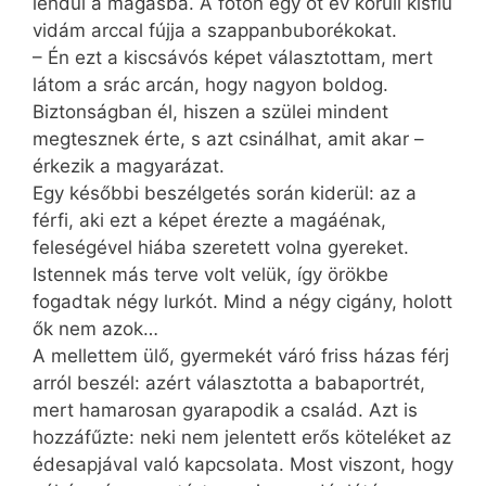
lendül a magasba. A fotón egy öt év körüli kisfiú
vidám arccal fújja a szappanbuborékokat.
– Én ezt a kiscsávós képet választottam, mert
látom a srác arcán, hogy nagyon boldog.
Biztonságban él, hiszen a szülei mindent
megtesznek érte, s azt csinálhat, amit akar –
érkezik a magyarázat.
Egy későbbi beszélgetés során kiderül: az a
férfi, aki ezt a képet érezte a magáénak,
feleségével hiába szeretett volna gyereket.
Istennek más terve volt velük, így örökbe
fogadtak négy lurkót. Mind a négy cigány, holott
ők nem azok…
A mellettem ülő, gyermekét váró friss házas férj
arról beszél: azért választotta a babaportrét,
mert hamarosan gyarapodik a család. Azt is
hozzáfűzte: neki nem jelentett erős köteléket az
édesapjával való kapcsolata. Most viszont, hogy