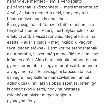
néhány éve megtért – ami a vendéglátó
plébánosnak is köszönhető –, megismerhette az
Atyát, és Isten megadta neki, hogy egy-két
hónap múlva maga is apa lehet.
Én egy csigaházat ábrázoló fotót emeltem ki a
fényképhalomból. Azért, mert olykor jólesik az
érlelő csönd, a visszavonulás. Még akkor is, ha
ezáltal – akár a csiga – még inkább ki vagyok
téve idegen erőknek. Bármikor beletaposhatnak
az út porába, hiszen még menekülésre sem lesz
időm és erőm. Áldó hatalmak oltalmában bízom
gyerekkorom óta, és egyre tudatosabb bennem
a vágy: nem árt felülvizsgálni kapcsolatainkat,
és végre meg kellene már szívlelnem: annak
adjunk csak inni, aki valóban szomjas. Isten így
is gondoskodik arról, hogy munkatársa
csigaházán olykor megcsillanjon a
gyöngyházfény…