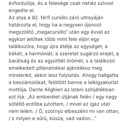
évfordulója, és a felesége csak nehéz szívvel
engedte el.
Az atya a 82. férfi cursillo záró ultreyáján
határozta el, hogy ha a negyven újoncot
megszólító „megacursillo” után egy évvel az
egykori jelöltek több mint fele eljön egy
találkozóra, hogy újra átélje az egységet, a
békét, a harmóniát, a szeretet sugárzó erejét, a
barátság és az együttlét örömét, s a találkozó
emelkedett pillanatokkal ajándékoz meg
mindenkit, akkor lesz folytatás. Ahogy hallgatta
a beszámolókat, felötlött benne a lelkigyakorlat
mottója. Dante Alighieri az Isteni színjátékban
ezt írja: „Az emberélet útjának felén / egy nagy
sötétlő erdőbe jutottam, / mivel az igaz utat
nem lelém. / Ó, szörnyü elbeszélni mi van ottan,
/ s milyen e sűrü, kúsza, vad vadon…“