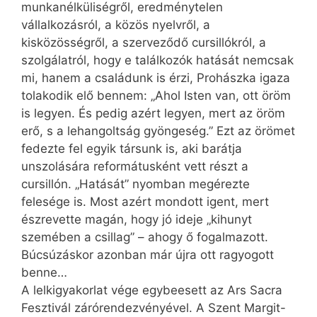
munkanélküliségről, eredménytelen
vállalkozásról, a közös nyelvről, a
kisközösségről, a szerveződő cursillókról, a
szolgálatról, hogy e találkozók hatását nemcsak
mi, hanem a családunk is érzi, Prohászka igaza
tolakodik elő bennem: „Ahol Isten van, ott öröm
is legyen. És pedig azért legyen, mert az öröm
erő, s a lehangoltság gyöngeség.” Ezt az örömet
fedezte fel egyik társunk is, aki barátja
unszolására reformátusként vett részt a
cursillón. „Hatását” nyomban megérezte
felesége is. Most azért mondott igent, mert
észrevette magán, hogy jó ideje „kihunyt
szemében a csillag” – ahogy ő fogalmazott.
Búcsúzáskor azonban már újra ott ragyogott
benne…
A lelkigyakorlat vége egybeesett az Ars Sacra
Fesztivál zárórendezvényével. A Szent Margit-