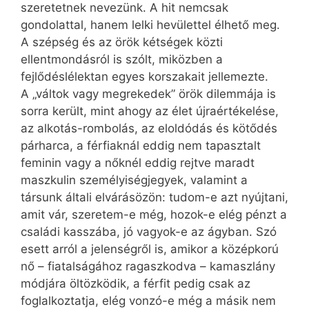
szeretetnek nevezünk. A hit nemcsak
gondolattal, hanem lelki hevülettel élhető meg.
A szépség és az örök kétségek közti
ellentmondásról is szólt, miközben a
fejlődéslélektan egyes korszakait jellemezte.
A „váltok vagy megrekedek” örök dilemmája is
sorra került, mint ahogy az élet újraértékelése,
az alkotás-rombolás, az eloldódás és kötődés
párharca, a férfiaknál eddig nem tapasztalt
feminin vagy a nőknél eddig rejtve maradt
maszkulin személyiségjegyek, valamint a
társunk általi elvárásözön: tudom-e azt nyújtani,
amit vár, szeretem-e még, hozok-e elég pénzt a
családi kasszába, jó vagyok-e az ágyban. Szó
esett arról a jelenségről is, amikor a középkorú
nő – fiatalságához ragaszkodva – kamaszlány
módjára öltözködik, a férfit pedig csak az
foglalkoztatja, elég vonzó-e még a másik nem