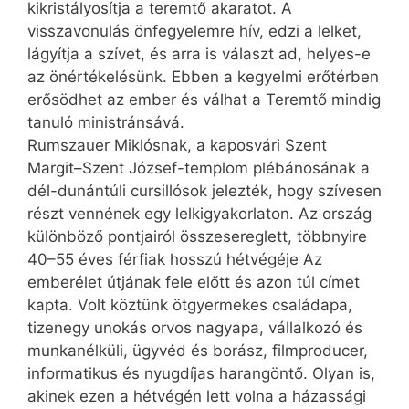
kikristályosítja a teremtő akaratot. A
visszavonulás önfegyelemre hív, edzi a lelket,
lágyítja a szívet, és arra is választ ad, helyes-e
az önértékelésünk. Ebben a kegyelmi erőtérben
erősödhet az ember és válhat a Teremtő mindig
tanuló ministránsává.
Rumszauer Miklósnak, a kaposvári Szent
Margit–Szent József-templom plébánosának a
dél-dunántúli cursillósok jelezték, hogy szívesen
részt vennének egy lelkigyakorlaton. Az ország
különböző pontjairól összesereglett, többnyire
40–55 éves férfiak hosszú hétvégéje Az
emberélet útjának fele előtt és azon túl címet
kapta. Volt köztünk ötgyermekes családapa,
tizenegy unokás orvos nagyapa, vállalkozó és
munkanélküli, ügyvéd és borász, filmproducer,
informatikus és nyugdíjas harangöntő. Olyan is,
akinek ezen a hétvégén lett volna a házassági