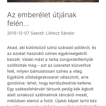
Az emberélet útjának
felén…
2015-12-07
Szerző:
Lőrincz Sándor
Akad, aki különböző színű száradó pólókról, és
az azokat használó színes egyéniségekről
beszél. Valaki mást a tarka zongorabillentyűk
szólítottak meg – azt az üzenetet közvetítve
felé, milyen bámulatosan színes a világ.
Egyikünk zöldségeskosarat választott, arra
gondolva: lehet, hogy kertészkednie kellene.
Egy székesfehérvári társunk pedig kék égbolt
alatt sorakozó szélmalmok táncáról mesél,
miközben elemzi a fotót. Újabb képet tartó kéz