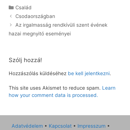
Kategória
Család
Csodaországban
Az irgalmasság rendkívüli szent évének
hazai megnyitó eseményei
Szólj hozzá!
Hozzászólás küldéséhez
be kell jelentkezni
.
This site uses Akismet to reduce spam.
Learn
how your comment data is processed.
Adatvédelem
•
Kapcsolat
•
Impresszum
•