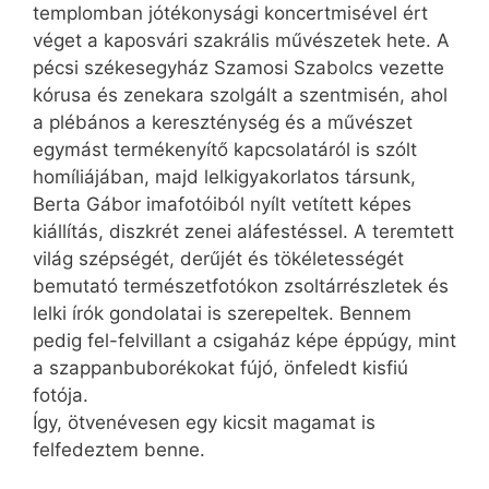
templomban jótékonysági koncertmisével ért
véget a kaposvári szakrális művészetek hete. A
pécsi székesegyház Szamosi Szabolcs vezette
kórusa és zenekara szolgált a szentmisén, ahol
a plébános a kereszténység és a művészet
egymást termékenyítő kapcsolatáról is szólt
homíliájában, majd lelkigyakorlatos társunk,
Berta Gábor imafotóiból nyílt vetített képes
kiállítás, diszkrét zenei aláfestéssel. A teremtett
világ szépségét, derűjét és tökéletességét
bemutató természetfotókon zsoltárrészletek és
lelki írók gondolatai is szerepeltek. Bennem
pedig fel-felvillant a csigaház képe épp­úgy, mint
a szappanbuborékokat fújó, önfeledt kisfiú
fotója.
Így, ötvenévesen egy kicsit magamat is
felfedeztem benne.