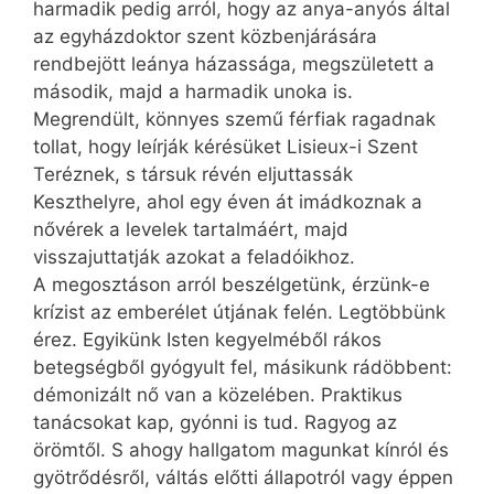
harmadik pedig arról, hogy az anya-anyós által
az egyházdoktor szent közbenjárására
rendbejött leánya házassága, megszületett a
második, majd a harmadik unoka is.
Megrendült, könnyes szemű férfiak ragadnak
tollat, hogy leírják kérésüket Lisieux-i Szent
Teréznek, s társuk révén eljuttassák
Keszthelyre, ahol egy éven át imádkoznak a
nővérek a levelek tartalmáért, majd
visszajuttatják azokat a feladóikhoz.
A megosztáson arról beszélgetünk, érzünk-e
krízist az emberélet útjának felén. Legtöbbünk
érez. Egyikünk Isten kegyelméből rákos
betegségből gyógyult fel, másikunk rádöbbent:
démonizált nő van a közelében. Praktikus
tanácsokat kap, gyónni is tud. Ragyog az
örömtől. S ahogy hallgatom magunkat kínról és
gyötrődésről, váltás előtti állapotról vagy éppen