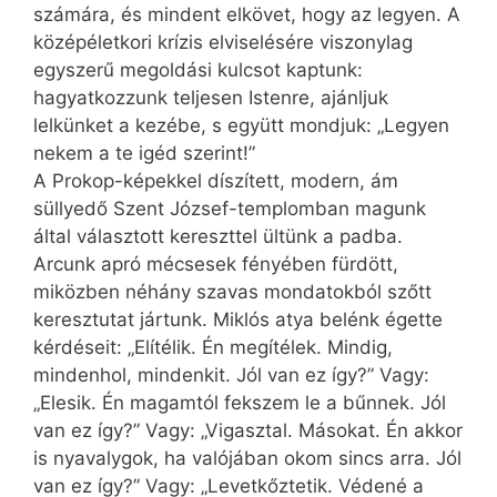
számára, és mindent elkövet, hogy az legyen. A
középéletkori krízis elviselésére viszonylag
egyszerű megoldási kulcsot kaptunk:
hagyatkozzunk teljesen Istenre, ajánljuk
lelkünket a kezébe, s együtt mondjuk: „Legyen
nekem a te igéd szerint!”
A Prokop-képekkel díszített, modern, ám
süllyedő Szent József-templomban magunk
által választott kereszttel ültünk a padba.
Arcunk apró mécsesek fényében fürdött,
miközben néhány szavas mondatokból szőtt
keresztutat jártunk. Miklós atya belénk égette
kérdéseit: „Elítélik. Én megítélek. Mindig,
mindenhol, mindenkit. Jól van ez így?” Vagy:
„Elesik. Én magamtól fekszem le a bűnnek. Jól
van ez így?” Vagy: „Vigasztal. Másokat. Én akkor
is nyavalygok, ha valójában okom sincs arra. Jól
van ez így?” Vagy: „Levetkőztetik. Védené a