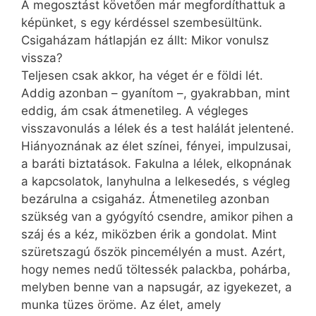
A megosztást követően már megfordíthattuk a
képünket, s egy kérdéssel szembesültünk.
Csigaházam hátlapján ez állt: Mikor vonulsz
vissza?
Teljesen csak akkor, ha véget ér e földi lét.
Addig azonban – gyanítom –, gyakrabban, mint
eddig, ám csak átmenetileg. A végleges
visszavonulás a lélek és a test halálát jelentené.
Hiányoznának az élet színei, fényei, impulzusai,
a baráti biztatások. Fakulna a lélek, elkopnának
a kapcsolatok, lanyhulna a lelkesedés, s végleg
bezárulna a csigaház. Átmenetileg azonban
szükség van a gyógyító csendre, amikor pihen a
száj és a kéz, miközben érik a gondolat. Mint
szüretszagú őszök pincemélyén a must. Azért,
hogy nemes nedű töltessék palackba, pohárba,
melyben benne van a napsugár, az igyekezet, a
munka tüzes öröme. Az élet, amely