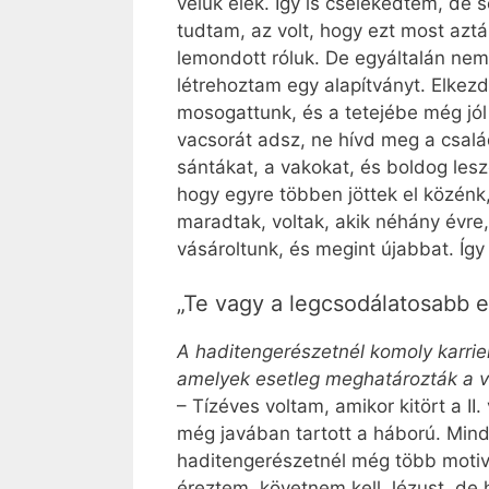
velük élek. Így is cselekedtem, de
tudtam, az volt, hogy ezt most aztá
lemondott róluk. De egyáltalán nem 
létrehoztam egy alapítványt. Elkezd
mosogattunk, és a tetejébe még jól
vacsorát adsz, ne hívd meg a csalá
sántákat, a vakokat, és boldog lesz
hogy egyre többen jöttek el közénk, 
maradtak, voltak, akik néhány évre
vásároltunk, és megint újabbat. Íg
„Te vagy a legcsodálatosabb e
A haditengerészetnél komoly karrier
amelyek esetleg meghatározták a vá
– Tízéves voltam, amikor kitört a I
még javában tartott a háború. Mind
haditengerészetnél még több motiv
éreztem, követnem kell Jézust, de