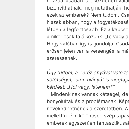
hozzáállásában is elkezdődött valam
bizonyíthatnak, megmutathatják, ho
ezek az emberek? Nem tudom. Csak 
hiszek abban, hogy a fogyatékosság
létben a legfontosabb. Ez a kapcs
amikor csak találkozunk: „Te vagy 
Hogy valóban így is gondolja. Csod
erősen jelen van a versengés, a má
szeressenek.
Úgy tudom, a Teréz anyával való tal
sötétséget, Isten hiányát is megta
kérdést: „Hol vagy, Istenem?”
– Mindenkinek vannak kétségei, de 
bonyolultak és a problémásak. Képt
növekedhetnének a szeretetben. A 
mellettük élni különösen szép tapasz
emberek egyszerűen fantasztikusa