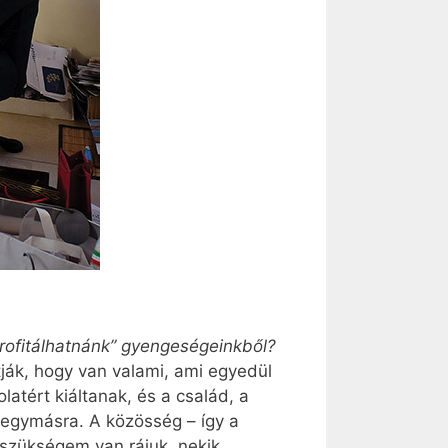
rofitálhatnánk” gyengeségeinkből?
ák, hogy van valami, ami egyedül
atért kiáltanak, és a család, a
 egymásra. A közösség – így a
 szükségem van rájuk, nekik