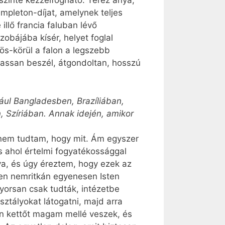
zinte kézzelfogható. Teréz anya,
empleton-díjat, amelynek teljes
llő francia faluban lévő
obájába kísér, helyet foglal
s-körül a falon a legszebb
assan beszél, átgondoltan, hosszú
ul Bangladesben, Brazíliában,
, Szíriában. Annak idején, amikor
 nem tudtam, hogy mit. Ám egyszer
s ahol értelmi fogyatékossággal
nya, és úgy éreztem, hogy ezek az
en nemritkán egyenesen Isten
gyorsan csak tudták, intézetbe
ztályokat látogatni, majd arra
en kettőt magam mellé veszek, és