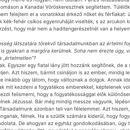
llomáson a Kanadai Vöröskeresztnek segítettem. Túlélő
m felejtem el a vonatokkal érkező nőket és férfiakat: ú
kék-fehér csíkos egyenruháját viselték, s az arcukon kí
zést, hogy már nem a haditengerészetnél van a helye
etesség látszatára törekvő társadalmunkban az értelmi f
is gyakran a margóra kerülnek. Soha nem érezte úgy, 
a „értelmetlen”?
tak. Egyszer egy fiatal lány jött hozzánk segítőnek, de a
jen. Azt hiszem, bármit csináljon is az ember, mindig les
re inkább úgy látom, hogy változnak a dolgok. Annak id
 mit kezdeni a fogyatékos emberekkel, képtelenek volt
zdi felismerni, hogy a fogyatékossággal élők különöse
élnek Jézussal. Bár még mindig messze vagyunk, lépésrő
 Társadalmunk azonban teli van félelemmel. Azt hiszem,
nganak, félnek. Ha a szülők számára kiderül, hogy fog
ndolata. De ahogyan az egyház gondolkodásában, úgy t