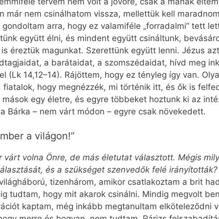
 semmiféle tervem nem volt a jövőre, csak a mának éltem
n már nem csinálhatom vissza, mellettük kell maradnom, 
gondoltam arra, hogy ez valamiféle „forradalmi” tett le
tünk együtt élni, és mindent együtt csináltunk, bevásáro
 is éreztük magunkat. Szerettünk együtt lenni. Jézus a
dtagjaidat, a barátaidat, a szomszédaidat, hívd meg in
el (Lk 14,12–14). Rájöttem, hogy ez tényleg így van. Oly
fiatalok, hogy megnézzék, mi történik itt, és ők is felfe
, mások egy életre, és egyre többeket hoztunk ki az in
y a Bárka – nem várt módon – egyre csak növekedett.
mber a világon!”
 várt volna Önre, de más életutat választott. Mégis mily
lasztását, és a szükséget szenvedők felé irányították?
I. világháború, tizenhárom, amikor csatlakoztam a brit ha
ig tudtam, hogy mit akarok csinálni. Mindig megvolt be
ációt kaptam, még inkább megtanultam elköteleződni v
 hogy merre és hogyan, nem tudtam. Párizs felszabadít