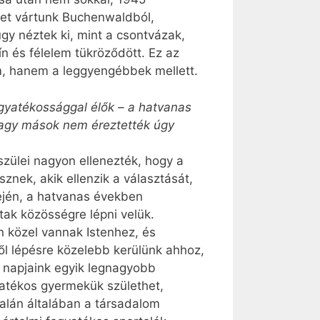
ket vártunk Buchenwaldból,
gy néztek ki, mint a csontvázak,
n és félelem tükröződött. Ez az
m, hanem a leggyengébbek mellett.
ogyatékossággal élők – a hatvanas
vagy mások nem éreztették úgy
 szülei nagyon ellenezték, hogy a
znek, akik ellenzik a választását,
ején, a hatvanas években
ak közösségre lépni velük.
n közel vannak Istenhez, és
l lépésre közelebb kerülünk ahhoz,
 napjaink egyik legnagyobb
yatékos gyermekük születhet,
alán általában a társadalom