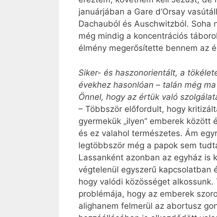
januárjában a Gare d’Orsay vasútá
Dachauból és Auschwitzból. Soha ne
még mindig a koncentrációs táborok 
élmény megerősítette bennem az ér
Siker- és haszonorientált, a tökél
évekhez hasonlóan – talán még ma 
Önnel, hogy az értük való szolgálat
– Többször előfordult, hogy kritizál
gyermekük „ilyen” emberek között él
és ez valahol természetes. Ám egy
legtöbbször még a papok sem tudtak
Lassanként azonban az egyház is ke
végtelenül egyszerű kapcsolatban 
hogy valódi közösséget alkossunk.
problémája, hogy az emberek szoro
alighanem felmerül az abortusz go