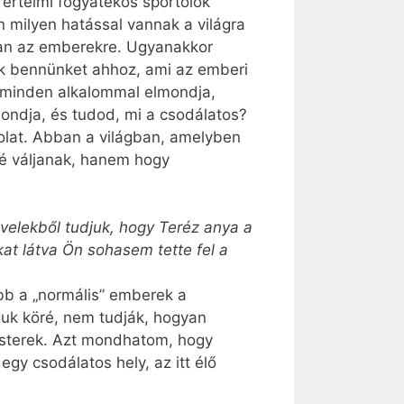
l értelmi fogyatékos sportolók
 milyen hatással vannak a világra
van az emberekre. Ugyanakkor
ek bennünket ahhoz, ami az emberi
i minden alkalommal elmondja,
ondja, és tudod, mi a csodálatos?
olat. Abban a világban, amelyben
ké váljanak, hanem hogy
levelekből tudjuk, hogy Teréz anya a
at látva Ön sohasem tette fel a
bb a „normális” emberek a
guk köré, nem tudják, hogyan
esterek. Azt mondhatom, hogy
egy csodálatos hely, az itt élő