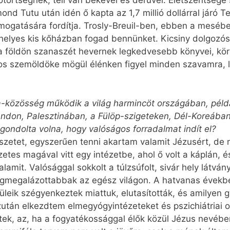
rtségnek, teli van békével és derűvel. Életszentsége s
nd Tutu után idén ő kapta az 1,7 millió dollárral járó T
ogatására fordítja. Trosly-Breuil-ben, ebben a mesébe i
helyes kis kőházban fogad bennünket. Kicsiny dolgozósz
a földön szanaszét hevernek legkedvesebb könyvei, körö
s szemöldöke mögül élénken figyel minden szavamra, l
közösség működik a világ harmincöt országában, példá
andon, Palesztinában, a Fülöp-szigeteken, Dél-Koreában
gondolta volna, hogy valóságos forradalmat indít el?
szetet, egyszerűen tenni akartam valamit Jézusért, de
tes magával vitt egy intézetbe, ahol ő volt a káplán, é
lamit. Valósággal sokkolt a túlzsúfolt, sivár hely látvá
egmegalázottabbak az egész világon. A hatvanas évekb
üleik szégyenkeztek miattuk, elutasították, és amilyen 
után elkezdtem elmegyógyintézeteket és pszichiátriai os
etek, az, ha a fogyatékossággal élők közül Jézus nevéb