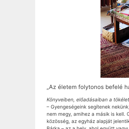
„Az életem folytonos befelé ha
Könyveiben, előadásaiban a tökéle
– Gyengeségeink segítenek nekünk
nem megy, amihez a másik is kell. 
közösség, az egyház alapját jelent
Bárka – az a hely, ahol együtt vag