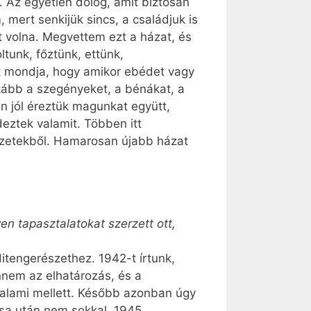
. Az egyetlen dolog, amit biztosan
mert senkijük sincs, a családjuk is
tt volna. Megvettem ezt a házat, és
ltunk, főztünk, ettünk,
zt mondja, hogy amikor ebédet vagy
kább a szegényeket, a bénákat, a
an jól éreztük magunkat együtt,
deztek valamit. Többen itt
tézetekből. Hamarosan újabb házat
en tapasztalatokat szerzett ott,
ditengerészethez. 1942-t írtunk,
nnem az elhatározás, és a
alami mellett. Később azonban úgy
ása után nem sokkal, 1945