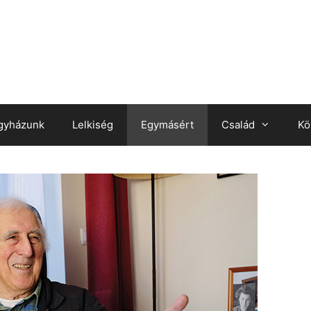
gyházunk
Lelkiség
Egymásért
Család
Kö