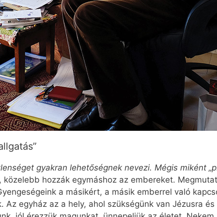
llgatás”
tlenséget gyakran lehetőségnek nevezi. Mégis miként „p
, közelebb hozzák egymáshoz az embereket. Megmutatj
Gyengeségeink a másikért, a másik emberrel való kapcsol
ik. Az egyház az a hely, ahol szükségünk van Jézusra és
yunk, jól érezzük magunkat, ünnepeljük az életet. Nekem