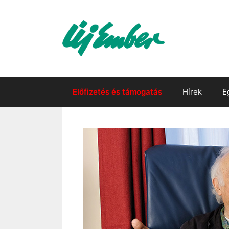
Kilépés
a
tartalomba
Előfizetés és támogatás
Hírek
E