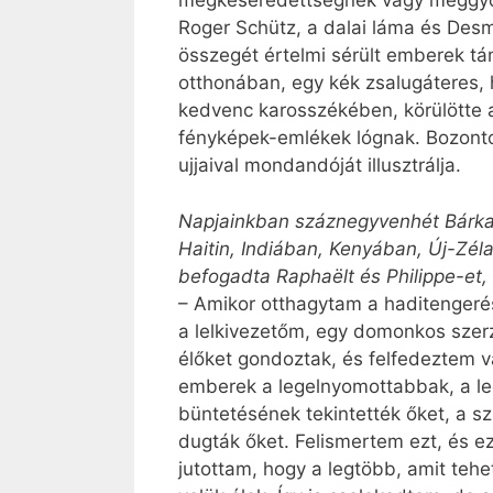
megkeseredettségnek vagy meggyötö
Roger Schütz, a dalai láma és Desmo
összegét értelmi sérült emberek tám
otthonában, egy kék zsalugáteres, 
kedvenc karosszékében, körülötte 
fényképek-emlékek lógnak. Bozonto
ujjaival mondandóját illusztrálja.
Napjainkban száznegyvenhét Bárka-
Haitin, Indiában, Kenyában, Új-Zél
befogadta Raphaëlt és Philippe-et, 
– Amikor otthagytam a haditengeré
a lelkivezetőm, egy domonkos szerze
élőket gondoztak, és felfedeztem va
emberek a legelnyomottabbak, a l
büntetésének tekintették őket, a sz
dugták őket. Felismertem ezt, és ez
jutottam, hogy a legtöbb, amit teh