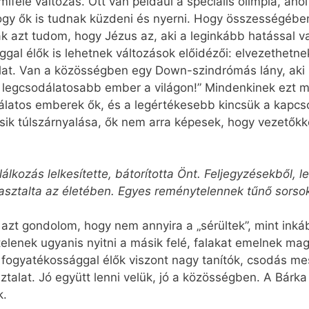
iféle változás. Ott van például a speciális olimpia, aho
gy ők is tudnak küzdeni és nyerni. Hogy összességében
azt tudom, hogy Jézus az, aki a leginkább hatással 
gal élők is lehetnek változások előidézői: elvezethetn
olat. Van a közösségben egy Down-szindrómás lány, ak
a legcsodálatosabb ember a világon!” Mindenkinek ezt m
álatos emberek ők, és a legértékesebb kincsük a kapcs
sik túlszárnyalása, ők nem arra képesek, hogy vezetők
álkozás lelkesítette, bátorította Önt. Feljegyzésekből, 
pasztalta az életében. Egyes reménytelennek tűnő sorsok
azt gondolom, hogy nem annyira a „sérültek”, mint inká
elenek ugyanis nyitni a másik felé, falakat emelnek ma
fogyatékossággal élők viszont nagy tanítók, csodás m
talat. Jó együtt lenni velük, jó a közösségben. A Bárka 
k.