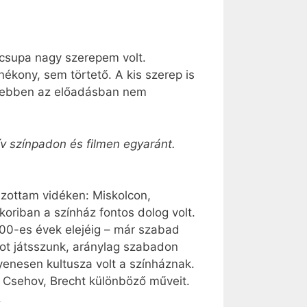
 csupa nagy szerepem volt.
kony, sem törtető. A kis szerep is
ny ebben az előadásban nem
v színpadon és filmen egyaránt.
szottam vidéken: Miskolcon,
koriban a színház fontos dolog volt.
00-es évek elejéig – már szabad
ot játsszunk, aránylag szabadon
yenesen kultusza volt a színháznak.
, Csehov, Brecht különböző műveit.
.