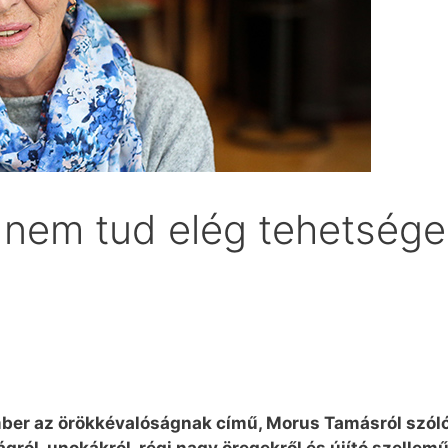
nem tud elég tehetséges
mber az örökkévalóságnak című, Morus Tamásról szól