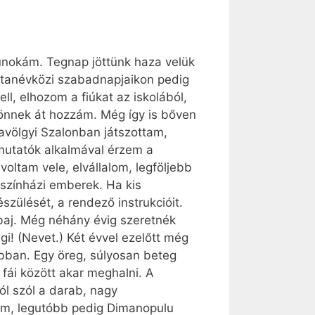
unokám. Tegnap jöttünk haza velük
A tanévközi szabadnapjaikon pedig
l, elhozom a fiúkat az iskolából,
jönnek át hozzám. Még így is bőven
völgyi Szalonban játszottam,
mutatók alkalmával érzem a
oltam vele, elvállalom, legföljebb
 színházi emberek. Ha kis
szülését, a rendező instrukcióit.
baj. Még néhány évig szeretnék
! (Nevet.) Két évvel ezelőtt még
abban. Egy öreg, súlyosan beteg
 fái között akar meghalni. A
ól szól a darab, nagy
tam, legutóbb pedig Dimanopulu