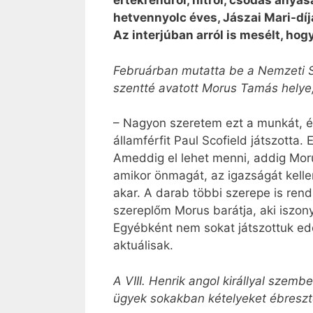
értékrendről, hitről, csodás anyas
hetvennyolc éves, Jászai Mari-dí
Az interjúban arról is mesélt, hog
Februárban mutatta be a Nemzeti S
szentté avatott Morus Tamás helye
– Nagyon szeretem ezt a munkát, és
államférfit Paul Scofield játszotta
Ameddig el lehet menni, addig Mor
amikor önmagát, az igazságát kell
akar. A darab többi szerepe is ren
szereplőm Morus barátja, aki iszony
Egyébként nem sokat játszottuk edd
aktuálisak.
A VIII. Henrik angol királlyal szemb
ügyek sokakban kételyeket ébreszt