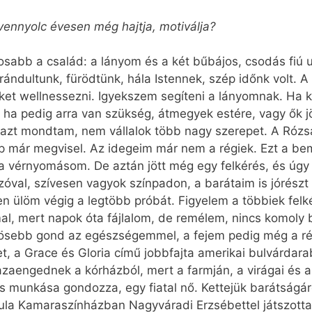
vennyolc évesen még hajtja, motiválja?
abb a család: a lányom és a két bűbájos, csodás fiú 
rándultunk, fürödtünk, hála Istennek, szép időnk volt. 
et wellnessezni. Igyekszem segíteni a lányomnak. Ha kel
, ha pedig arra van szükség, átmegyek estére, vagy ők 
azt mondtam, nem vállalok több nagy szerepet. A Rózsa
ep már megvisel. Az idegeim már nem a régiek. Ezt a be
a vérnyomásom. De aztán jött még egy felkérés, és úgy v
val, szívesen vagyok színpadon, a barátaim is jórészt
n ülöm végig a legtöbb próbát. Figyelem a többiek felké
l, mert napok óta fájlalom, de remélem, nincs komoly 
nösebb gond az egészségemmel, a fejem pedig még a régi
t, a Grace és Gloria című jobbfajta amerikai bulvárdar
azaengednek a kórházból, mert a farmján, a virágai és a
is munkása gondozza, egy fiatal nő. Kettejük barátságár
Gyula Kamaraszínházban Nagyváradi Erzsébettel játszot