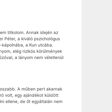
em titkolom. Annak idején az
 Péter, a kiváló pszichológus
a-kápolnába, a Kun utcába.
ányom, elég rizikós körülmények
Szóval, a lányom nem véletlenül
onoszabb. A műben pert akarnak
ró volt, egy ajándékot küldött
ni ellene, de őt egyáltalán nem