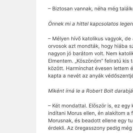
– Biztosan vannak, néha még találko
Önnek mi a hittel kapcsolatos leg
– Mélyen hívő katolikus vagyok, de
orvosok azt mondták, hogy hiába sz
nagyon jó barátom volt. Nem katoli
Elmentem. „Köszönöm” feliratú kis 
között. Harminchat évesen lettem é
kapta a nevét az anyák védőszentjé
Miként írná le a Robert Bolt darabj
– Két mondattal. Először is, ez eg
indítani Morus ellen, én alakítom a 
Morusnak, és beadott ellene egy tul
érdekli. Az öregasszony pedig még 