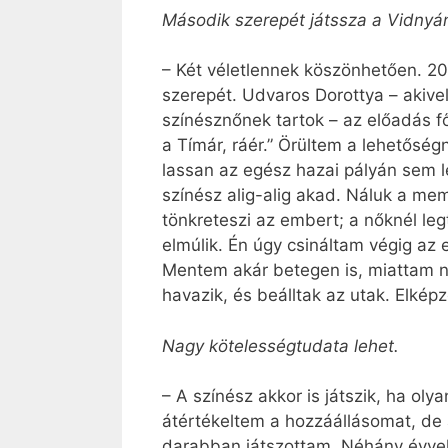
Második szerepét játssza a Vidnyán
– Két véletlennek köszönhetően. 2
szerepét. Udvaros Dorottya – akive
színésznőnek tartok – az előadás fő
a Tímár, ráér.” Örültem a lehetőség
lassan az egész hazai pályán sem le
színész alig-alig akad. Náluk a me
tönkreteszi az embert; a nőknél le
elmúlik. Én úgy csináltam végig az 
Mentem akár betegen is, miattam n
havazik, és beálltak az utak. Elképz
Nagy kötelességtudata lehet.
– A színész akkor is játszik, ha o
átértékeltem a hozzáállásomat, d
darabban játszottam. Néhány évvel