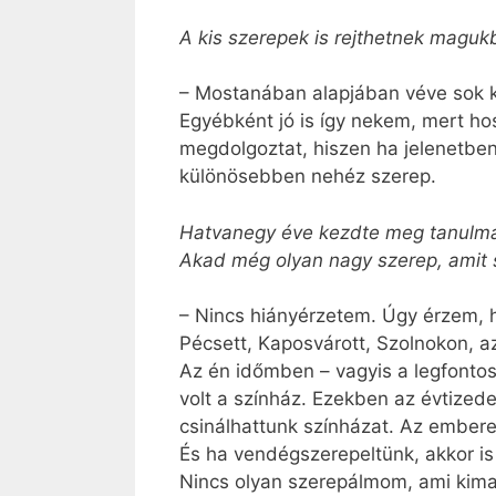
A kis szerepek is rejthetnek maguk
– Mostanában alapjában véve sok ki
Egyébként jó is így nekem, mert h
megdolgoztat, hiszen ha jelenetbe
különösebben nehéz szerep.
Hatvanegy éve kezdte meg tanulmány
Akad még olyan nagy szerep, amit 
– Nincs hiányérzetem. Úgy érzem, 
Pécsett, Kaposvárott, Szolnokon, az
Az én időmben – vagyis a legfonto
volt a színház. Ezekben az évtize
csinálhattunk színházat. Az embere
És ha vendégszerepeltünk, akkor is
Nincs olyan szerepálmom, ami kimar