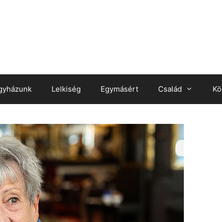
gyházunk
Lelkiség
Egymásért
Család
Kö