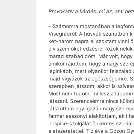
Provokatív a kérdés: mi az, ami het
– Számomra mostanában a legfontos
Visegrádról. A húsvéti szünetben ki
két-három napra el szoktam vinni ők
elviszem őket edzésre, főzök nekik
marad szabadidőm. Már volt, hogy 
amikor rájöttem, hogy a nagy szer
leginkább, mert olyankor felszalad 
majd vigyázok az egészségemre. Szó
szerepben játszom, akkor is szívese
Most nem tudom, mi lesz a lábamma
játszani. Szerencsémre nincs külö
játszottam egy igazán nagy szerepe
farmer asszonyt alakítottam, akit h
hospice-szolgálat önkéntes szociál
életszeretettel. Tíz éve a Gózon 