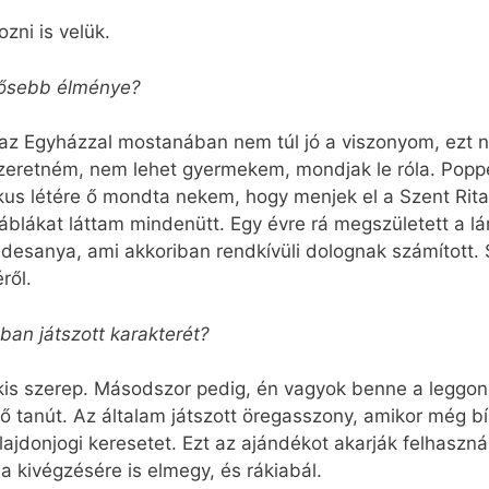
zni is velük.
erősebb élménye?
 az Egyházzal mostanában nem túl jó a viszonyom, ezt n
eretném, nem lehet gyermekem, mondjak le róla. Popper
kus létére ő mondta nekem, hogy menjek el a Szent Rit
táblákat láttam mindenütt. Egy évre rá megszületett a l
desanya, ami akkoriban rendkívüli dolognak számított. 
ről.
ában játszott karakterét?
y kis szerep. Másodszor pedig, én vagyok benne a legg
fő tanút. Az általam játszott öregasszony, amikor még bí
ajdonjogi keresetet. Ezt az ajándékot akarják felhasznál
a kivégzésére is elmegy, és rákiabál.