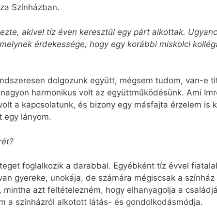
éza Színházban.
ezte, akivel tíz éven keresztül egy párt alkottak. Ugy
elynek érdekessége, hogy egy korábbi miskolci kollégáj
endszeresen dolgozunk együtt, mégsem tudom, van-e tit
 nagyon harmonikus volt az együttműködésünk. Ami Imrét 
olt a kapcsolatunk, és bizony egy másfajta érzelem is ki
t egy lányom.
rét?
eget foglalkozik a darabbal. Egyébként tíz évvel fiatala
 van gyereke, unokája, de számára mégiscsak a színház 
mintha azt feltételezném, hogy elhanyagolja a családját
ám a színházról alkotott látás- és gondolkodásmódja.