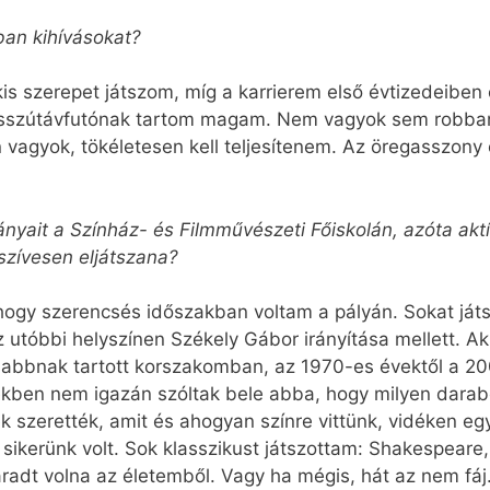
ban kihívásokat?
s szerepet játszom, míg a karrierem első évtizedeiben
osszútávfutónak tartom magam. Nem vagyok sem robbané
n vagyok, tökéletesen kell teljesítenem. Az öregasszo
ait a Színház- és Filmművészeti Főiskolán, azóta aktí
szívesen eljátszana?
hogy szerencsés időszakban voltam a pályán. Sokat ját
 utóbbi helyszínen Székely Gábor irányítása mellett. Ak
sabbnak tartott korszakomban, az 1970-es évektől a 20
dekben nem igazán szóltak bele abba, hogy milyen darab
k szerették, amit és ahogyan színre vittünk, vidéken eg
 sikerünk volt. Sok klasszikust játszottam: Shakespeare
adt volna az életemből. Vagy ha mégis, hát az nem fáj