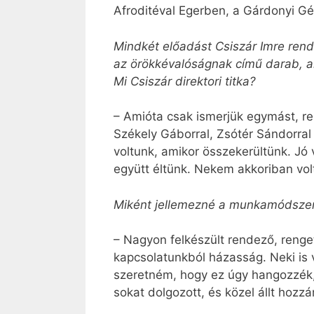
Afroditéval Egerben, a Gárdonyi G
Mindkét előadást Csiszár Imre rend
az örökkévalóságnak című darab, am
Mi Csiszár direktori titka?
– Amióta csak ismerjük egymást, r
Székely Gáborral, Zsótér Sándorral
voltunk, amikor összekerültünk. Jó v
együtt éltünk. Nekem akkoriban vol
Miként jellemezné a munkamódsze
– Nagyon felkészült rendező, renget
kapcsolatunkból házasság. Neki is
szeretném, hogy ez úgy hangozzék, 
sokat dolgozott, és közel állt hozz