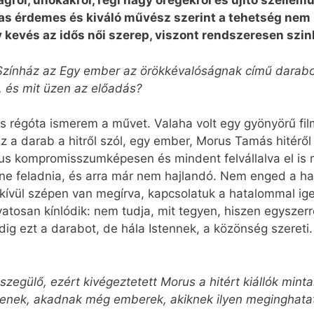
ágról, unokákról, régi nagy öregekről és újító szellemű
jas érdemes és kiváló művész szerint a tehetség nem
y kevés az idős női szerep, viszont rendszeresen szin
zínház az Egy ember az örökkévalóságnak című darabot.
, és mit üzen az előadás?
 rég­óta ismerem a művet. Valaha volt egy gyönyörű fil
. Ez a darab a hitről szól, egy ember, Morus Tamás hitérő
us kompromisszumképesen és mindent felvállalva el is 
ene feladnia, és arra már nem hajlandó. Nem enged a h
dkívül szépen van megírva, kapcsolatuk a hatalommal ig
atosan kínlódik: nem tudja, mit tegyen, hiszen egyszerr
ig ezt a darabot, de hála Istennek, a közönség szereti.
eszegülő, ezért kivégeztetett Morus a hitért kiállók mint
enek, akadnak még emberek, akiknek ilyen meginghatat