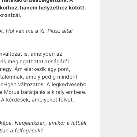
 fiatalokról beszélgettünk. A
 korhoz, hanem helyzethez kötött.
kronizál.
 Hol van ma a XI. Piusz által
mváltozat is, amelyben az
l és megingathatatlanságáról.
megy. Ám elérkezik egy pont,
atalomnak, amely pedig mindent
en-igen változatos. A legkedvesebb
e Morus barátja és a király embere.
 A kérdések, amelyeket fölvet,
aképe. Napjainkban, amikor a hitbéli
lan a felfogásuk?