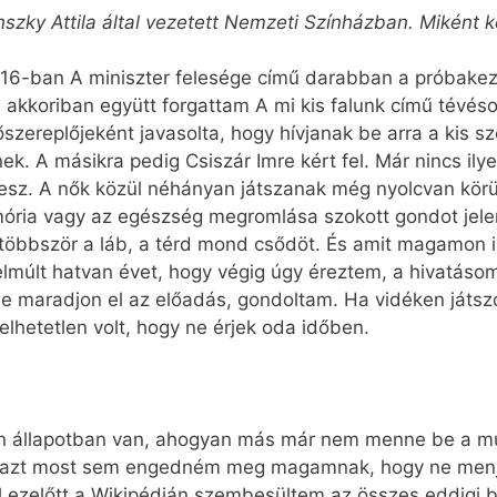
szky Attila által vezetett Nemzeti Színházban. Miként k
016-ban A miniszter felesége című darabban a próbakezd
l akkoriban együtt forgattam A mi kis falunk című tévés
szereplőjeként javasolta, hogy hívjanak be arra a kis sz
nek. A másikra pedig Csiszár Imre kért fel. Már nincs il
sz. A nők közül néhányan játszanak még nyolcvan körül és
mória vagy az egészség megromlása szokott gondot jele
gtöbbször a láb, a térd mond csődöt. És amit magamon i
elmúlt hatvan évet, hogy végig úgy éreztem, a hivatásom
e maradjon el az előadás, gondoltam. Ha vidéken játsz
elhetetlen volt, hogy ne érjek oda időben.
lyan állapotban van, ahogyan más már nem menne be a mu
e azt most sem engedném meg magamnak, hogy ne menj
 ezelőtt a Wiki­pé­dián szembesültem az összes eddigi