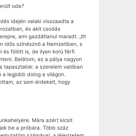
erült oda?
és idején valaki visszaadta a
orozatban, és akit csodás
erepre, ami gazdátlanul maradt. „Itt
yen idős színésznő a Nemzetiben, s
 fölött is, de ilyen korú férfi
nteni. Belátom, ez a pálya nagyon
s tapasztalok: a szerelem valóban
 a legjobb dolog a világon.
ottam, az sem érdekelt, hogy
nkahelyére. Mára azért kicsit
ek be a próbára. Több száz
 bemutatóm számával, a lélegzetem