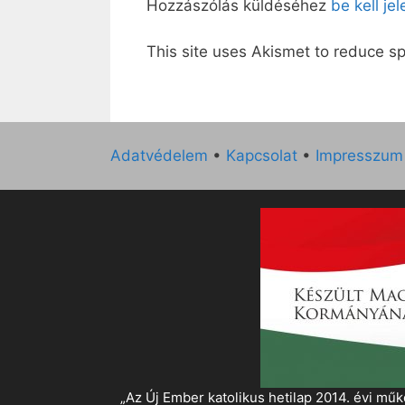
Hozzászólás küldéséhez
be kell je
This site uses Akismet to reduce 
Adatvédelem
•
Kapcsolat
•
Impresszum
„Az Új Ember katolikus hetilap 2014. évi 