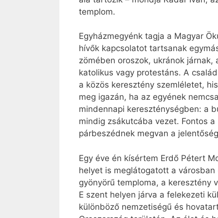
templom.
Egyházmegyénk tagja a Magyar Öku
hívők kapcsolatot tartsanak egymás
zömében oroszok, ukránok járnak, a
katolikus vagy protestáns. A csal
a közös keresztény szemléletet, his
meg igazán, ha az egyének nemcsa
mindennapi kereszténységben: a b
mindig zsákutcába vezet. Fontos a hi
párbeszédnek megvan a jelentősége
Egy éve én kísértem Erdő Pétert Mos
helyet is meglátogatott a városban
gyönyörű temploma, a keresztény v
E szent helyen járva a felekezeti 
különböző nemzetiségű és hovatar