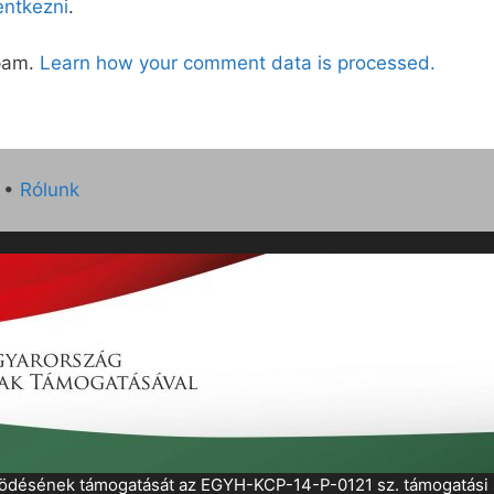
lentkezni
.
spam.
Learn how your comment data is processed.
•
Rólunk
működésének támogatását az EGYH-KCP-14-P-0121 sz. támogatás