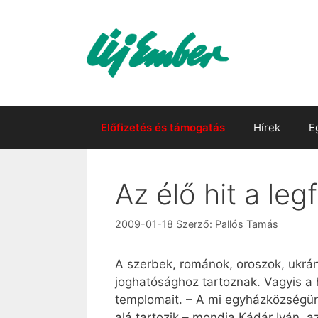
Kilépés
a
tartalomba
Előfizetés és támogatás
Hírek
E
Az élő hit a le
2009-01-18
Szerző:
Pallós Tamás
A szerbek, románok, oroszok, ukrá
joghatósághoz tartoznak. Vagyis a h
templomait. – A mi egyházközségün
alá tartozik – mondja Kádár Iván, a