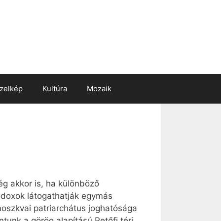
zelkép
Kultúra
Mozaik
g akkor is, ha különböző
todoxok látogathatják egymás
oszkvai patriarchátus joghatósága
tunk a görög alapítású Petőfi téri