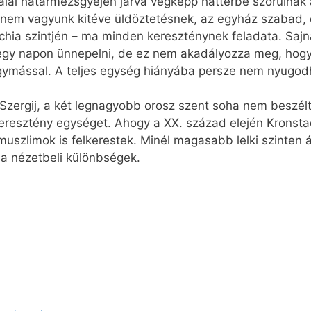
halál határmezsgyéjén járva végképp háttérbe szorulnak 
 nem vagyunk kitéve üldöztetésnek, az egyház szabad, e
chia szintjén – ma minden kereszténynek feladata. Sajn
egy napon ünnepelni, de ez nem akadályozza meg, hogy 
egymással. A teljes egység hiányába persze nem nyugod
Szergij, a két legnagyobb orosz szent soha nem beszélt 
keresztény egységet. Ahogy a XX. század elején Kronstad
muszlimok is felkerestek. Minél magasabb lelki szinten 
 a nézetbeli különbségek.