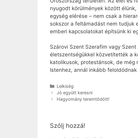
Oroszország területén. Az élet és 
nyugodt körülmények között élünk,
egység elérése – nem csak a hierar
sokszor a feltámadást nem tudjuk 
emberi kapcsolatokat építsünk ki 
Szárovi Szent Szerafim vagy Szent 
életszentségükkel közvetítették a 
katolikusok, protestánsok, de még 
Istenhez, annál inkább feloldódnak
Kategória
Lelkiség
Jó együtt keresni
Hagyomány teremtődött!
Szólj hozzá!