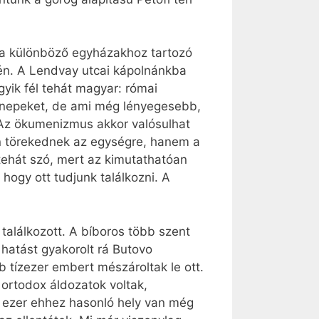
a különböző egyházakhoz tartozó
jén. A Lendvay utcai kápolnánkba
yik fél tehát magyar: római
nnepeket, de ami még lényegesebb,
k. Az ökumenizmus akkor valósulhat
n törekednek az egységre, hanem a
ehát szó, mert az kimutathatóan
 hogy ott tudjunk találkozni. A
 találkozott. A bíboros több szent
hatást gyakorolt rá Butovo
tízezer embert mészároltak le ott.
ortodox áldozatok voltak,
 ezer ehhez hasonló hely van még