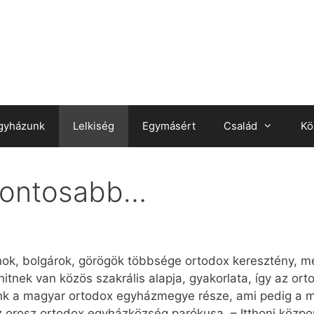
gyházunk
Lelkiség
Egymásért
Család
Kö
gfontosabb…
nok, bolgárok, görögök többsége ortodox keresztény, mé
itnek van közös szakrális alapja, gyakorlata, így az or
k a magyar ortodox egyházmegye része, ami pedig a m
z orosz ortodox egyházközség parókusa. – Itthoni közpon