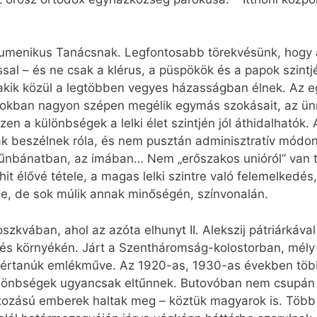
menikus Tanácsnak. Legfontosabb törekvésünk, hogy 
sal – és ne csak a klérus, a püspökök és a papok szint
kik közül a legtöbben vegyes házasságban élnek. Az eg
ádokban nagyon szépen megélik egymás szokásait, az ü
zen a különbségek a lelki élet szintjén jól áthidalható
k beszélnek róla, és nem pusztán adminisztratív módo
űnbánatban, az imában… Nem „erőszakos unióról” van t
t élővé tétele, a magas lelki szintre való felemelkedés,
, de sok múlik annak minőségén, színvonalán.
zkvában, ahol az azóta elhunyt II. Alekszij pátriárkával
 és környékén. Járt a Szentháromság-kolostorban, mély 
értanúk emlékműve. Az 1920-as, 1930-as években több 
különbségek ugyancsak eltűnnek. Butovóban nem csupán 
tozású emberek haltak meg – köztük magyarok is. Több