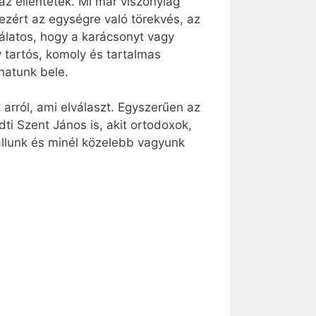
az ellentétek. Mi már viszonylag
zért az egységre való törekvés, az
álatos, hogy a karácsonyt vagy
tartós, komoly és tartalmas
hatunk bele.
arról, ami elválaszt. Egyszerűen az
ti Szent János is, akit ortodoxok,
állunk és minél közelebb vagyunk