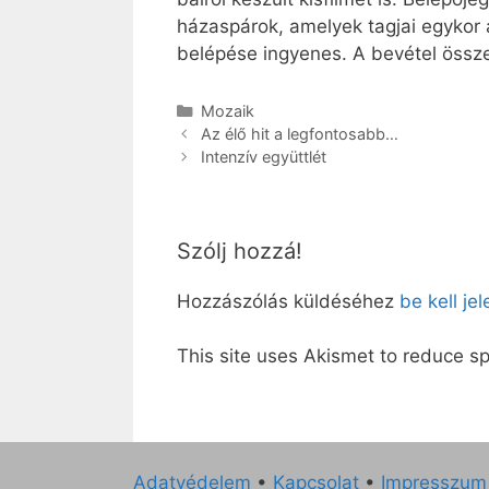
házaspárok, amelyek tagjai egykor 
belépése ingyenes. A bevétel összeg
Kategória
Mozaik
Az élő hit a legfontosabb…
Intenzív együttlét
Szólj hozzá!
Hozzászólás küldéséhez
be kell je
This site uses Akismet to reduce 
Adatvédelem
•
Kapcsolat
•
Impresszum