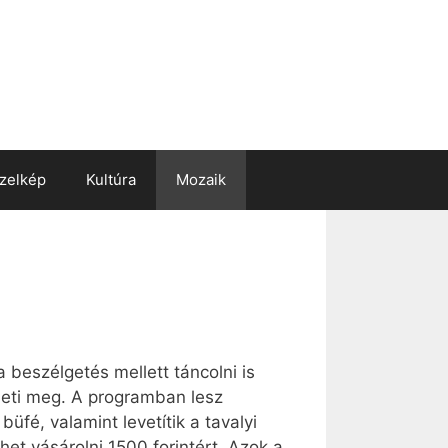
zelkép
Kultúra
Mozaik
 beszélgetés mellett táncolni is
eheti meg. A programban lesz
üfé, valamint levetítik a tavalyi
ehet vásárolni 1500 forintért. Azok a