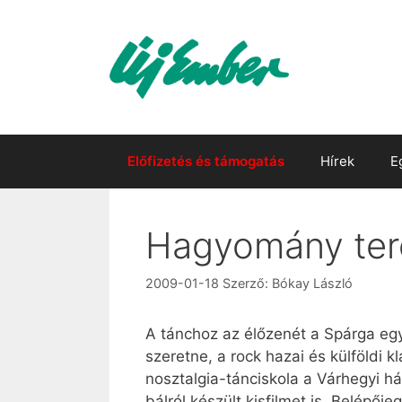
Kilépés
a
tartalomba
Előfizetés és támogatás
Hírek
E
Hagyomány ter
2009-01-18
Szerző:
Bókay László
A tánchoz az élőzenét a Spárga egy
szeretne, a rock hazai és külföldi 
nosztalgia-tánciskola a Várhegyi há
bálról készült kisfilmet is. Belépőj