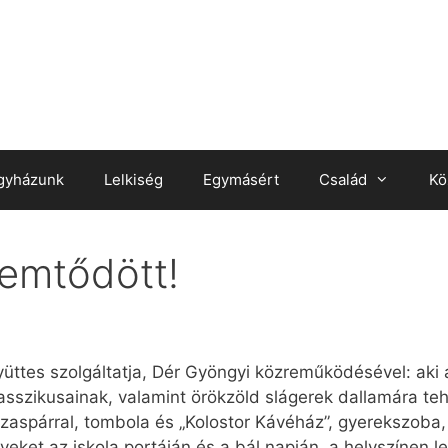
gyházunk
Lelkiség
Egymásért
Család
Kö
emtődött!
üttes szolgáltatja, Dér Gyöngyi közreműködésével: aki a
klasszikusainak, valamint örökzöld slágerek dallamára t
zaspárral, tombola és „Kolostor Kávéház”, gyerekszoba, b
egyeket az iskola portáján és a bál napján, a helyszínen l