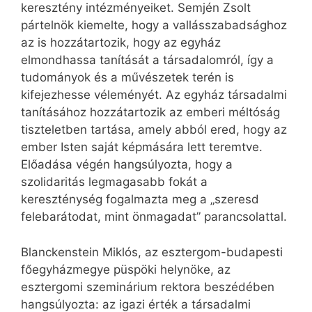
keresztény intézményeiket. Semjén Zsolt
pártelnök kiemelte, hogy a vallásszabadsághoz
az is hozzátartozik, hogy az egyház
elmondhassa tanítását a társadalomról, így a
tudományok és a művészetek terén is
kifejezhesse véleményét. Az egyház társadalmi
tanításához hozzátartozik az emberi méltóság
tiszteletben tartása, amely abból ered, hogy az
ember Isten saját képmására lett teremtve.
Előadása végén hangsúlyozta, hogy a
szolidaritás legmagasabb fokát a
kereszténység fogalmazta meg a „szeresd
felebarátodat, mint önmagadat” parancsolattal.
Blanckenstein Miklós, az esztergom-budapesti
főegyházmegye püspöki helynöke, az
esztergomi szeminárium rektora beszédében
hangsúlyozta: az igazi érték a társadalmi