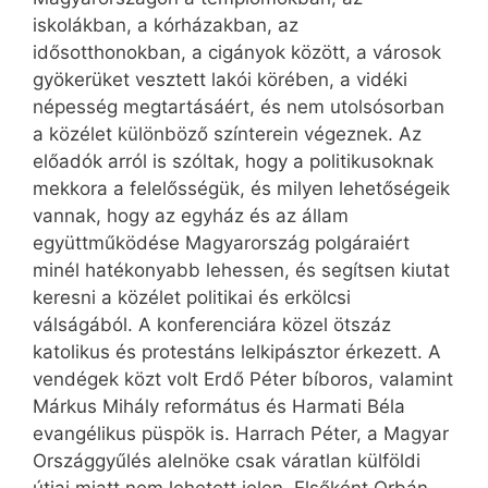
iskolákban, a kórházakban, az
idősotthonokban, a cigányok között, a városok
gyökerüket vesztett lakói körében, a vidéki
népesség megtartásáért, és nem utolsósorban
a közélet különböző színterein végeznek. Az
előadók arról is szóltak, hogy a politikusoknak
mekkora a felelősségük, és milyen lehetőségeik
vannak, hogy az egyház és az állam
együttműködése Magyarország polgáraiért
minél hatékonyabb lehessen, és segítsen kiutat
keresni a közélet politikai és erkölcsi
válságából. A konferenciára közel ötszáz
katolikus és protestáns lelkipásztor érkezett. A
vendégek közt volt Erdő Péter bíboros, valamint
Márkus Mihály református és Harmati Béla
evangélikus püspök is. Harrach Péter, a Magyar
Országgyűlés alelnöke csak váratlan külföldi