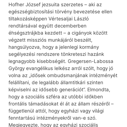
Hofher József jezsuita szerzetes – aki az
egészségbiztosítási törvény bevezetése ellen
tiltakozásképpen Vértesaljai László
rendtársával együtt decemberben
éhségsztrájkba kezdett – a cigányok között
végzett missziós munkájáról beszélt,
hangsúlyozva, hogy a jelenlegi kormány
segélyezési rendszere tönkreteszi hazánk
legnagyobb kisebbségét. Gregersen-Labossa
György evangélikus lelkész arról szólt, hogy jó
volna az „idősek ombudsmanjának intézményét
felállítani, de legalább államtitkári szinten
képviselni az idősebb generációt”. Elmondta,
hogy a szociális szféra az utóbbi időkben
frontális támadásokat él át az állam részéről –
függetlenül attól, hogy egyházi vagy világi
fenntartású intézményekről van-e szó.
Megjegyezte, hogy az egyházi szociális