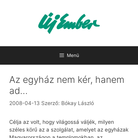
Kilépés
a
tartalomba
Menü
Az egyház nem kér, hanem
ad…
2008-04-13
Szerző:
Bókay László
Célja az volt, hogy világossá váljék, milyen
széles körű az a szolgálat, amelyet az egyházak
Magyarországon a templomokban, az