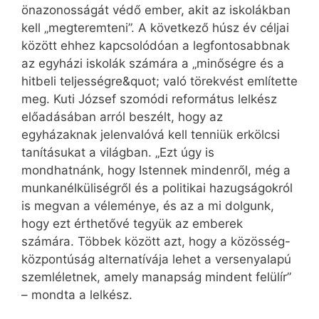
önazonosságát védő ember, akit az iskolákban
kell „megteremteni”. A következő húsz év céljai
között ehhez kapcsolódóan a legfontosabbnak
az egyházi iskolák számára a „minőségre és a
hitbeli teljességre&quot; való törekvést említette
meg. Kuti József szomódi református lelkész
előadásában arról beszélt, hogy az
egyházaknak jelenvalóvá kell tenniük erkölcsi
tanításukat a világban. „Ezt úgy is
mondhatnánk, hogy Istennek mindenről, még a
munkanélküliségről és a politikai hazugságokról
is megvan a véleménye, és az a mi dolgunk,
hogy ezt érthetővé tegyük az emberek
számára. Többek között azt, hogy a közösség-
központúság alternatívája lehet a versenyalapú
szemléletnek, amely manapság mindent felülír”
– mondta a lelkész.