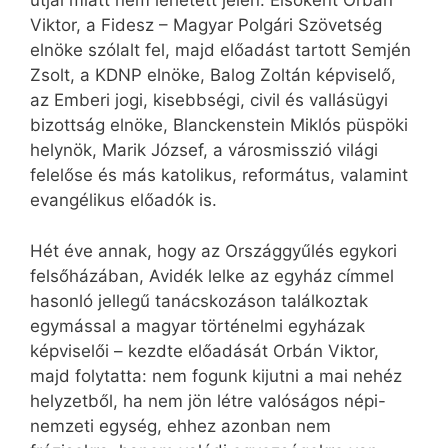
útjai miatt nem lehetett jelen. Elsőként Orbán
Viktor, a Fidesz – Magyar Polgári Szövetség
elnöke szólalt fel, majd előadást tartott Semjén
Zsolt, a KDNP elnöke, Balog Zoltán képviselő,
az Emberi jogi, kisebbségi, civil és vallásügyi
bizottság elnöke, Blanckenstein Miklós püspöki
helynök, Marik József, a városmisszió világi
felelőse és más katolikus, református, valamint
evangélikus előadók is.
Hét éve annak, hogy az Országgyűlés egykori
felsőházában, Avidék lelke az egyház címmel
hasonló jellegű tanácskozáson találkoztak
egymással a magyar történelmi egyházak
képviselői – kezdte előadását Orbán Viktor,
majd folytatta: nem fogunk kijutni a mai nehéz
helyzetből, ha nem jön létre valóságos népi-
nemzeti egység, ehhez azonban nem