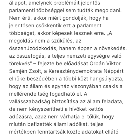
állapot, amelynek problémáit jelentős
parlamenti többséggel sem tudták megoldani.
Nem érti, akkor miért gondolják, hogy ha
jelentősen csökkentik ezt a parlamenti
többséget, akkor képesek lesznek erre. „A
megoldás nem a szűkülés, az
összehúzódzkodás, hanem éppen a növekedés,
az összefogás, a teljes nemzeti egységre való
törekvés” – fejezte be előadását Orbán Viktor.
Semjén Zsolt, a Kereszténydemokrata Néppárt
elnöke beszédében a többi közt hangsúlyozta,
hogy az állam és egyház viszonyában csakis a
mellérendeltség fogadható el. A
vallásszabadság biztosítása az állam feladata,
de nem kényszerítheti a hívőket kettős
adózásra, azaz nem várhatja el tőlük, hogy
miután befizették állami adóikat, teljes
mértékben fenntartsák közfeladatokat ellátó