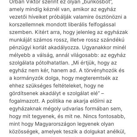
Orbán Viktor szerint ez olyan „bunkósbot”,
amely mindig kéznél van, amikor az egyház
vezetői híveiket próbálják valamire ösztönözni a
korszellemnek mondott liberális felfogással
szemben. Kitért arra, hogy jelenleg az egyházak
munkáját számos rossz, illetve rossz szándékú
pénzügyi korlát akadályozza. Ugyanakkor minél
mélyebb a válság, annál világosabb: az egyház
szolgálata pótolhatatlan. „Mi értjük, hogy az
egyház nem kér, hanem ad. A törvényhozók és
a kormányzók dolga, hogy megteremtsék az
ehhez szükséges feltételeket, hogy ne
gördítsenek akadályt e szolgálat elé” –
fogalmazott. A politika ne akarja előírni az
egyházaknak mégoly udvarias formában sem,
hogy mit tegyenek, és mit ne. Nincs fontosabb,
mint hogy Magyarországon legyenek olyan
közösségek, amelyek teszik a dolgukat anélkül,