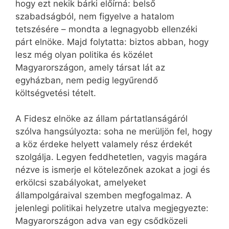
hogy ezt nekik bárki előírná: belső
szabadságból, nem figyelve a hatalom
tetszésére – mondta a legnagyobb ellenzéki
párt elnöke. Majd folytatta: biztos abban, hogy
lesz még olyan politika és közélet
Magyarországon, amely társat lát az
egyházban, nem pedig legyűrendő
költségvetési tételt.
A Fidesz elnöke az állam pártatlanságáról
szólva hangsúlyozta: soha ne merüljön fel, hogy
a köz érdeke helyett valamely rész érdekét
szolgálja. Legyen feddhetetlen, vagyis magára
nézve is ismerje el kötelezőnek azokat a jogi és
erkölcsi szabályokat, amelyeket
állampolgáraival szemben megfogalmaz. A
jelenlegi politikai helyzetre utalva megjegyezte:
Magyarországon adva van egy csődközeli