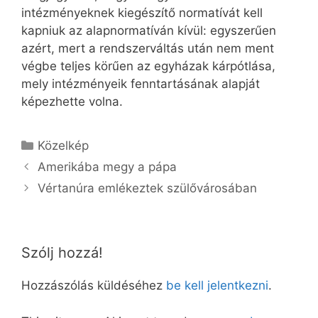
intézményeknek kiegészítő normatívát kell
kapniuk az alapnormatíván kívül: egyszerűen
azért, mert a rendszerváltás után nem ment
végbe teljes körűen az egyházak kárpótlása,
mely intézményeik fenntartásának alapját
képezhette volna.
Kategória
Közelkép
Amerikába megy a pápa
Vértanúra emlékeztek szülővárosában
Szólj hozzá!
Hozzászólás küldéséhez
be kell jelentkezni
.