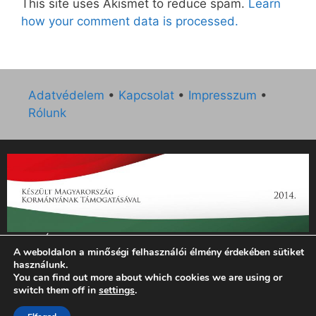
This site uses Akismet to reduce spam.
Learn
how your comment data is processed.
Adatvédelem
•
Kapcsolat
•
Impresszum
•
Rólunk
„Az Új Ember katolikus hetilap 2014. évi működésének
A weboldalon a minőségi felhasználói élmény érdekében sütiket
támogatását az EGYH-KCP-14-P-0121 sz. támogatási
használunk.
szerződés keretében 3 000 000 Ft összegben támogatta az
You can find out more about which cookies we are using or
Emberi Erőforrások Minisztériuma.”
switch them off in
settings
.