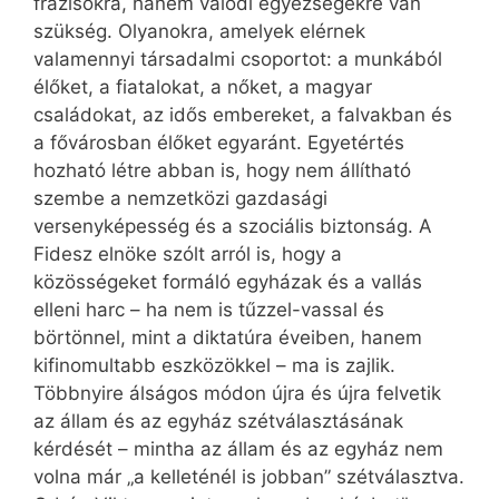
frázisokra, hanem valódi egyezségekre van
szükség. Olyanokra, amelyek elérnek
valamennyi társadalmi csoportot: a munkából
élőket, a fiatalokat, a nőket, a magyar
családokat, az idős embereket, a falvakban és
a fővárosban élőket egyaránt. Egyetértés
hozható létre abban is, hogy nem állítható
szembe a nemzetközi gazdasági
versenyképesség és a szociális biztonság. A
Fidesz elnöke szólt arról is, hogy a
közösségeket formáló egyházak és a vallás
elleni harc – ha nem is tűzzel-vassal és
börtönnel, mint a diktatúra éveiben, hanem
kifinomultabb eszközökkel – ma is zajlik.
Többnyire álságos módon újra és újra felvetik
az állam és az egyház szétválasztásának
kérdését – mintha az állam és az egyház nem
volna már „a kelleténél is jobban” szétválasztva.