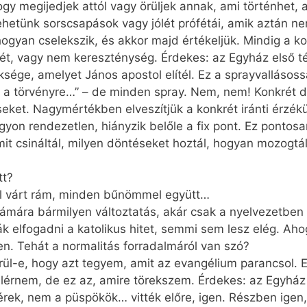
ogy megijedjek attól vagy örüljek annak, ami történhet, 
etünk sorscsapások vagy jólét prófétái, amik aztán n
hogyan cselekszik, és akkor majd értékeljük. Mindig a k
ét, vagy nem kereszténység. Érdekes: az Egyház első té
ksége, amelyet János apostol elítél. Ez a sprayvallásoss
e, a törvényre…” – de minden spray. Nem, nem! Konkrét d
seket. Nagymértékben elveszítjük a konkrét iránti érz
yon rendezetlen, hiányzik belőle a fix pont. Ez pontosan
t csináltál, milyen döntéseket hoztál, hogyan mozogtál,
tt?
tül várt rám, minden bűnömmel együtt…
ámára bármilyen változtatás, akár csak a nyelvezetben 
ják elfogadni a katolikus hitet, semmi sem lesz elég. 
n. Tehát a normalitás forradalmáról van szó?
ül-e, hogy azt tegyem, amit az evangélium parancsol. 
elérnem, de ez az, amire törekszem. Érdekes: az Egyház
ek, nem a püspökök… vitték előre, igen. Részben igen,