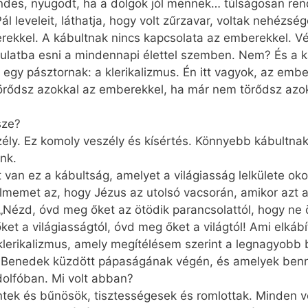
des, nyugodt, ha a dolgok jól mennek… túlságosan ren
ál leveleit, láthatja, hogy volt zűrzavar, voltak nehézs
rekkel. A kábultnak nincs kapcsolata az emberekkel. Vé
ulatba esni a mindennapi élettel szemben. Nem? És a 
 egy pásztornak: a klerikalizmus. Én itt vagyok, az emb
rődsz azokkal az emberekkel, ha már nem törődsz azok
sze?
ély. Ez komoly veszély és kísértés. Könnyebb kábultnak 
nk.
tt van ez a kábultság, amelyet a világiasság lelkülete oko
yelmemet az, hogy Jézus az utolsó vacsorán, amikor azt
 „Nézd, óvd meg őket az ötödik parancsolattól, hogy ne ö
t a világiasságtól, óvd meg őket a világtól! Ami elkábít
 klerikalizmus, amely megítélésem szerint a legnagyobb 
. Benedek küzdött pápaságának végén, és amelyek benn
dolfóban. Mi volt abban?
tek és bűnösök, tisztességesek és romlottak. Minden v