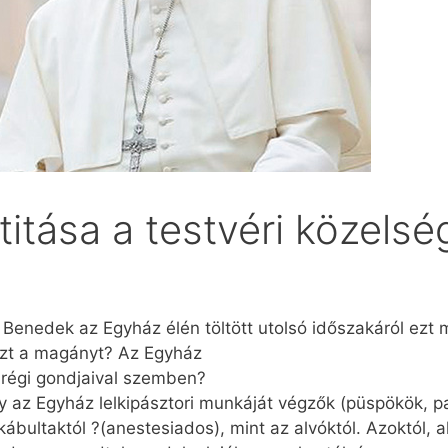
itása a testvéri közelsé
Benedek az Egyház élén töltött utolsó időszakáról ezt 
e ezt a magányt? Az Egyház
s régi gondjaival szemben?
y az Egyház lelkipásztori munkáját végzők (püspökök, pa
bultaktól ?(anestesiados), mint az alvóktól. Azoktól, ak