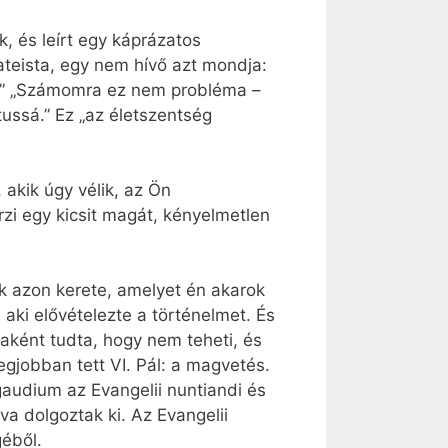
, és leírt egy káprázatos
teista, egy nem hívő azt mondja:
ten?” „Számomra ez nem probléma –
tussá.” Ez „az életszentség
, akik úgy vélik, az Ön
rzi egy kicsit magát, kényelmetlen
ak azon kerete, amelyet én akarok
 aki elővételezte a történelmet. És
aként tudta, hogy nem teheti, és
egjobban tett VI. Pál: a magvetés.
gaudium az Evangelii nuntiandi és
a dolgoztak ki. Az Evangelii
géből.