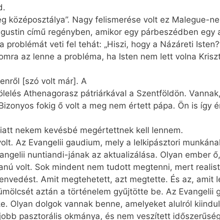
d.
g középosztálya”. Nagy felismerése volt ez Malegue-nek
gustin című regényben, amikor egy párbeszédben egy a
zt a problémát veti fel tehát: „Hiszi, hogy a Názáreti Is
momra az lenne a probléma, ha Isten nem lett volna Krisz
enről [szó volt már]. A
 az ölelés Athenagorasz pátriárkával a Szentföldön. Vannak
 Bizonyos fokig ő volt a meg nem értett pápa. Ön is így é
iatt nekem kevésbé megértettnek kell lennem.
volt. Az Evangelii gaudium, mely a lelkipásztori munkán
angelii nuntiandi-jának az aktualizálása. Olyan ember ő,
anú volt. Sok mindent nem tudott megtenni, mert realist
zenvedést. Amit megtehetett, azt megtette. És az, amit l
ümölcsét aztán a történelem gyűjtötte be. Az Evangelii 
 Olyan dolgok vannak benne, amelyeket alulról kiindulv
gjobb pasztorális okmánya, és nem veszített időszerűsé