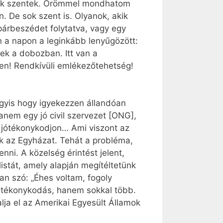
annak szentek. Örömmel mondhatom
. De sok szent is. Olyanok, akik
 párbeszédet folytatva, vagy egy
n a napon a leginkább lenyűgözött:
k a dobozban. Itt van a
ben! Rendkívüli emlékezőtehetség!
gyis hogy igyekezzen állandóan
nem egy jó civil szervezet [ONG],
és jótékonykodjon… Ami viszont az
uk az Egyházat. Tehát a probléma,
nni. A közelség érintést jelent,
istát, amely alapján megítéltetünk
an szó: „Éhes voltam, fogoly
jótékonykodás, hanem sokkal több.
lja el az Amerikai Egyesült Államok