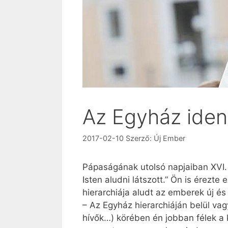
Az Egyház ident
2017-02-10
Szerző:
Új Ember
Pápaságának utolsó napjaiban XVI. 
Isten aludni látszott.” Ön is érezt
hierarchiája aludt az emberek új é
– Az Egyház hierarchiáján belül vag
hívők…) körében én jobban félek a ká