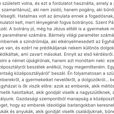
született volna, és ezt a fordulatot használta, amely a 
[a szamaritánus], aki nem zsidó, hanem pogány, aki bűn
s felsegíti. Hatalmas volt az ámulata ennek a fogadósnak,
latot kelt, mert lényegénél fogva botrányos. Szent Pál 
szél. A botrány jó, még ha Jézus elítéli is a gyermekek
r paraméterei számára. Bármely világi paraméter számár
embernek a szindrómája, aki elkényelmesedett az Egyh
ve van, és ezért ne prédikáljanak nekem különös dolgokat
rédikáltak, ami zavart másokat. Ennyit az első kérdésről.
olni a német újságírónak, hanem azt mondtam neki: ez
éposztályról beszélek anélkül, hogy megemlíteném. Egy
entség középosztályáról” beszél. Én folyamatosan a szül
mberekről, a gyermekeiket nevelőkről, a dolgozókról… 
yházat is ők viszik előre: azok az emberek, akik méltó
metik halottaikat, akik gondját viselik a nagyszülőknek,
tályunk. Gazdasági szempontból manapság a középosztál
yeget, hogy az emberek ideológiai barlangokban keresn
ukák és anyukák, akik gondját viselik családjuknak, bűn