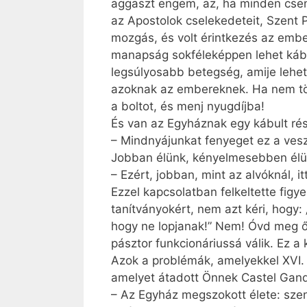
aggaszt engem, az, ha minden csen
az Apostolok cselekedeteit, Szent P
mozgás, és volt érintkezés az embe
manapság sokféleképpen lehet káb
legsúlyosabb betegség, amije lehet
azoknak az embereknek. Ha nem tö
a boltot, és menj nyugdíjba!
És van az Egyháznak egy kábult ré
– Mindnyájunkat fenyeget ez a vesz
Jobban élünk, kényelmesebben élü
– Ezért, jobban, mint az alvóknál, i
Ezzel kapcsolatban felkeltette fig
tanítványokért, nem azt kéri, hogy:
hogy ne lopjanak!” Nem! Óvd meg őke
pásztor funkcionáriussá válik. Ez a
Azok a problémák, amelyekkel XVI
amelyet átadott Önnek Castel Gan­
– Az Egyház megszokott élete: szen