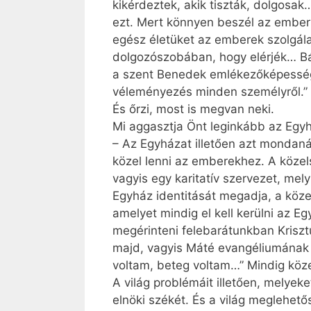
kikérdeztek, akik tiszták, dolgos
ezt. Mert könnyen beszél az ember 
egész életüket az emberek szolgálat
dolgozószobában, hogy elérjék… Bár
a szent Benedek emlékezőképessége
véleményezés minden személyről.” És
És őrzi, most is megvan neki.
Mi aggasztja Önt leginkább az Egyhá
– Az Egyházat illetően azt mondan
közel lenni az emberekhez. A közel
vagyis egy karitatív szervezet, mel
Egyház identitását megadja, a köze
amelyet mindig el kell kerülni az Eg
megérinteni felebarátunkban Krisztu
majd, vagyis Máté evangéliumának h
voltam, beteg voltam…” Mindig köz
A világ problémáit illetően, melye
elnöki székét. És a világ meglehető