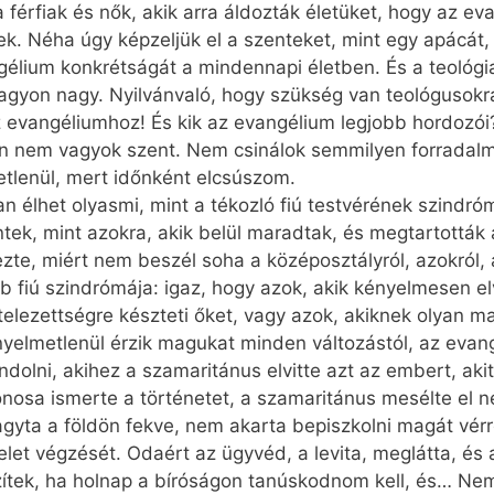
a férfiak és nők, akik arra áldozták életüket, hogy az e
. Néha úgy képzeljük el a szenteket, mint egy apácát, a
ngélium konkrétságát a mindennapi életben. És a teológ
nagyon nagy. Nyilvánvaló, hogy szükség van teológusokr
 evangéliumhoz! És kik az evangélium legjobb hordozói
 Én nem vagyok szent. Nem csinálok semmilyen forradal
etlenül, mert időnként elcsúszom.
 élhet olyasmi, mint a tékozló fiú testvérének szindróm
tek, mint azokra, akik belül maradtak, és megtartották 
te, miért nem beszél soha a középosztályról, azokról, 
ebb fiú szindrómája: igaz, hogy azok, akik kényelmesen 
elezettségre készteti őket, vagy azok, akiknek olyan 
nyelmetlenül érzik magukat minden változástól, az evang
dolni, akihez a szamaritánus elvitte azt az embert, akit 
onosa ismerte a történetet, a szamaritánus mesélte el n
hagyta a földön fekve, nem akarta bepiszkolni magát vérr
elet végzését. Odaért az ügyvéd, a levita, meglátta, é
zítek, ha holnap a bíróságon tanúskodnom kell, és… Ne