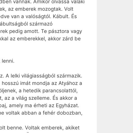
dben vannak. Amikor olvassa valaki
égek, az emberek mozogtak. Volt
dve van a valóságtól. Kábult. És
kábultságból származó
erek pedig amott. Te pásztora vagy
kal az emberekkel, akkor zárd be
lenni.
z. A lelki világiasságból származik.
 a hosszú imát mondja az Atyához a
ljenek, a hetedik parancsolattól,
, az a világ szelleme. És akkor a
baj, amely ma érheti az Egyházat.
e voltak abban a fehér dobozban,
olt benne. Voltak emberek, akiket