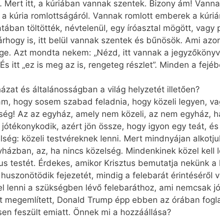
ak… Mert itt, a kúriában vannak szentek. Bizony ám! V
a kúria romlottságáról. Vannak romlott emberek a kúrián
ában töltötték, névtelenül, egy íróasztal mögött, vagy
hogy is, itt belül vannak szentek és bűnösök. Ami azo
. Azt mondta nekem: „Nézd, itt vannak a jegyzőkönyve
 itt „ez is meg az is, rengeteg részlet”. Minden a fejé
zat és általánosságban a világ helyzetét illetően?
ám, hogy sosem szabad feladnia, hogy közeli legyen, va
ség! Az az egyház, amely nem közeli, az nem egyház, ha
y jótékonykodik, azért jön össze, hogy igyon egy teát, 
lség: közeli testvéreknek lenni. Mert mindnyájan alkotj
yházban, az, ha nincs közelség. Mindenkinek közel kell le
s testét. Érdekes, amikor Krisztus bemutatja nekünk a l
uszonötödik fejezetét, mindig a felebarát érintéséről v
el lenni a szükségben lévő felebaráthoz, ami nemcsak 
ket megemlített, Donald Trump épp ebben az órában fogla
sen feszült emiatt. Önnek mi a hozzáállása?