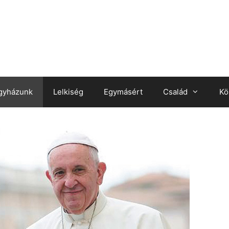
gyházunk
Lelkiség
Egymásért
Család
Kö