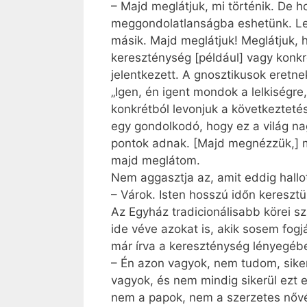
– Majd meglátjuk, mi történik. De h
meggondolatlanságba eshetünk. Leh
másik. Majd meglátjuk! Meglátjuk, 
kereszténység [például] vagy konkr
jelentkezett. A gnosztikusok eretne
„Igen, én igent mondok a lelkiségr
konkrétból levonjuk a következteté
egy gondolkodó, hogy ez a világ nag
pontok adnak. [Majd megnézzük,] mi
majd meglátom.
Nem aggasztja az, amit eddig hallo
– Várok. Isten hosszú időn keresz
Az Egyház tradicionálisabb körei sz
ide véve azokat is, akik sosem fog
már írva a kereszténység lényegébe
– Én azon vagyok, nem tudom, siker
vagyok, és nem mindig sikerül ezt 
nem a papok, nem a szerzetes nővér