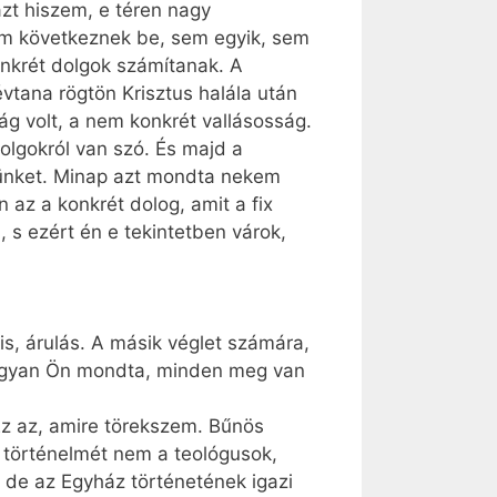
azt hiszem, e téren nagy
em következnek be, sem egyik, sem
onkrét dolgok számítanak. A
vtana rögtön Krisztus halála után
ág volt, a nem konkrét vallásosság.
olgokról van szó. És majd a
ékünket. Minap azt mondta nekem
 az a konkrét dolog, amit a fix
 s ezért én e tekintetben várok,
is, árulás. A másik véglet számára,
Ahogyan Ön mondta, minden meg van
Ez az, amire törekszem. Bűnös
 történelmét nem a teológusok,
 de az Egyház történetének igazi