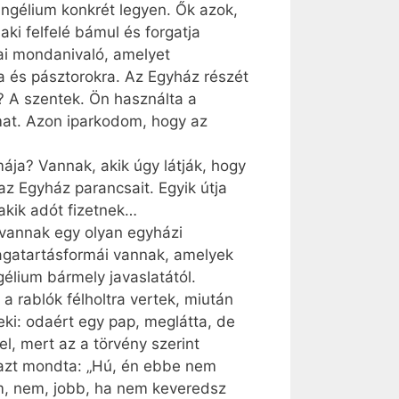
vangélium konkrét legyen. Ők azok,
ki felfelé bámul és forgatja
iai mondanivaló, amelyet
a és pásztorokra. Az Egyház részét
? A szentek. Ön használta a
mat. Azon iparkodom, hogy az
ája? Vannak, akik úgy látják, hogy
az Egyház parancsait. Egyik útja
akik adót fizetnek…
elvannak egy olyan egyházi
magatartásformái vannak, amelyek
élium bármely javaslatától.
a rablók félholtra vertek, miután
eki: odaért egy pap, meglátta, de
el, mert az a törvény szerint
s azt mondta: „Hú, én ebbe nem
m, nem, jobb, ha nem keveredsz