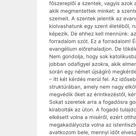
főszereplői a szentek, vagyis azok 
akik megmentettek minket: a szentek
szemeit. A szentek jelentik az eva
kiolvashatunk egy szent életéből, 
képezik. De ehhez kell mennünk: az
forradalom szót. Ez a forradalom!
evangélium előrehaladjon. De tökél
Nem gondolja, hogy sok katolikusban
jobban odafigyel azokra, akik elmen
során egy német újságíró megkérdez
– Itt két kérdés merül fel. Az idős
struktúrában, amely nem nagy elköt
megvédik őket az érintkezéstől, ké
Sokat szeretek arra a fogadósra gon
kirabolták az úton. A fogadó tulajd
elkésett volna a miséről, ezért ott
megakadályozta volna az istentiszt
avatkozom bele, mennyi időt elves