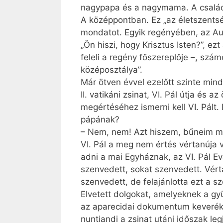
nagypapa és a nagymama. A csalá
A középpontban. Ez „az életszentsé
mondatot. Egyik regényében, az Au
„Ön hiszi, hogy Krisztus Isten?”, e
feleli a regény főszereplője –, szá
középosztálya”.
Már ötven évvel ezelőtt szinte mind
II. vatikáni zsinat, VI. Pál útja és
megértéséhez ismerni kell VI. Pált.
pápának?
– Nem, nem! Azt hiszem, bűneim m
VI. Pál a meg nem értés vértanúja 
adni a mai Egyháznak, az VI. Pál Ev
szenvedett, sokat szenvedett. Vért
szenvedett, de felajánlotta ezt a s
Elvetett dolgokat, amelyeknek a gy
az aparecidai dokumentum keveréke.
nuntiandi a zsinat utáni időszak le