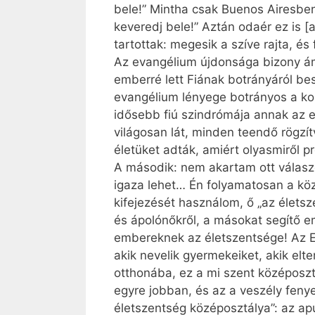
bele!” Mintha csak Buenos Airesben 
keveredj bele!” Aztán odaér ez is 
tartottak: megesik a szíve rajta, é
Az evangélium újdonsága bizony ámu
emberré lett Fiának botrányáról be
evangélium lényege botrányos a ko
idősebb fiú szindrómája annak az 
világosan lát, minden teendő rögzít
életüket adták, amiért olyasmiről p
A második: nem akartam ott válasz
igaza lehet… Én folyamatosan a köz
kifejezését használom, ő „az életsz
és ápolónőkről, a másokat segítő e
embereknek az életszentsége! Az Eg
akik nevelik gyermekeiket, akik elte
otthonába, ez a mi szent középosz
egyre jobban, és az a veszély fen
életszentség középosztálya”: az ap