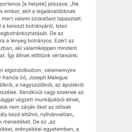
portenos [a helyiek] jelszava: „Ne
ös ember, akit a legalávalóbbnak
 mert valami szokatlant tapasztalt.
a kereszt botrányáról, Isten
 megbotránkoztatását. De az
a a lényeg botrányos. Ezért az
ázban, aki valamiképpen mindent
. Így állnak előttünk vértanúink:
en elgondolkodom, valamennyire
 francia író, Joseph Malegue
őkről, a nagyszülőkről, az ápolókról
beszélek. Rendkívül nagy ezeknek az
sággal végzett munkájukból élnek,
 akik nem zárják őket az idősek
y kezd eltűnni, nyilvánvalóan,
ek menedéket. De ez „az
eikkel, erényeikkel egyetemben, a