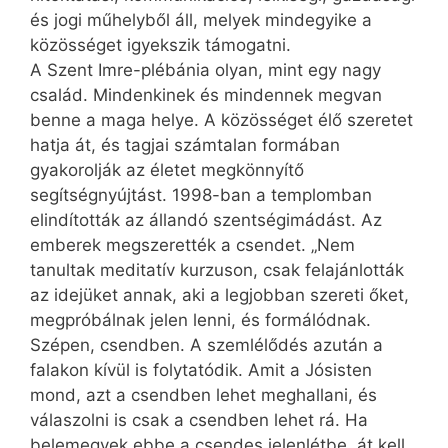
és jogi műhelyből áll, melyek mindegyike a
közösséget igyekszik támogatni.
A Szent Imre-plébánia olyan, mint egy nagy
család. Mindenkinek és mindennek megvan
benne a maga helye. A közösséget élő szeretet
hatja át, és tagjai számtalan formában
gyakorolják az életet megkönnyítő
segítségnyújtást. 1998-ban a templomban
elindították az állandó szentségimádást. Az
emberek megszerették a csendet. „Nem
tanultak meditatív kurzuson, csak felajánlották
az idejüket annak, aki a legjobban szereti őket,
megpróbálnak jelen lenni, és formálódnak.
Szépen, csendben. A szemlélődés azután a
falakon kívül is folytatódik. Amit a Jósisten
mond, azt a csendben lehet meghallani, és
válaszolni is csak a csendben lehet rá. Ha
belemegyek ebbe a csendes jelenlétbe, át kell