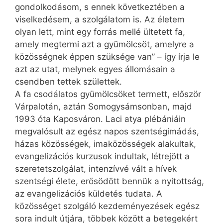
gondolkodásom, s ennek következtében a
viselkedésem, a szolgálatom is. Az életem
olyan lett, mint egy forrás mellé ültetett fa,
amely megtermi azt a gyümölcsöt, amelyre a
közösségnek éppen szüksége van” – így írja le
azt az utat, melynek egyes állomásain a
csendben tettek születtek.
A fa csodálatos gyümölcsöket termett, először
Várpalotán, aztán Somogysámsonban, majd
1993 óta Kaposváron. Laci atya plébániáin
megvalósult az egész napos szentségimádás,
házas közösségek, imaközösségek alakultak,
evangelizációs kurzusok indultak, létrejött a
szeretetszolgálat, intenzívvé vált a hívek
szentségi élete, erősödött bennük a nyitottság,
az evangelizációs küldetés tudata. A
közösséget szolgáló kezdeményezések egész
sora indult útjára, többek között a betegekért