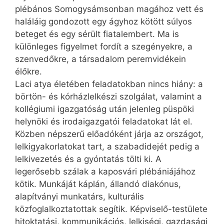
plébános Somogysámsonban magához vett és
haláláig gondozott egy ágyhoz kötött súlyos
beteget és egy sérült fiatalembert. Ma is
különleges figyelmet fordít a szegényekre, a
szenvedőkre, a társadalom peremvidékein
élőkre.
Laci atya életében feladatokban nincs hiány: a
börtön- és kórházlelkészi szolgálat, valamint a
kollégiumi igazgatóság után jelenleg püspöki
helynöki és irodaigazgatói fel­adatokat lát el.
Közben népszerű előadóként járja az országot,
lelkigyakorlatokat tart, a szabadidejét pedig a
lel­ki­vezetés és a gyóntatás tölti ki. A
legerősebb szálak a kaposvári plébániájához
kötik. Munkáját káplán, állandó diakónus,
alapítványi munkatárs, kulturális
közfoglalkoztatottak segítik. Képviselő-testülete
hitoktatási, kommunikációs, lelkiségi, gazdasági