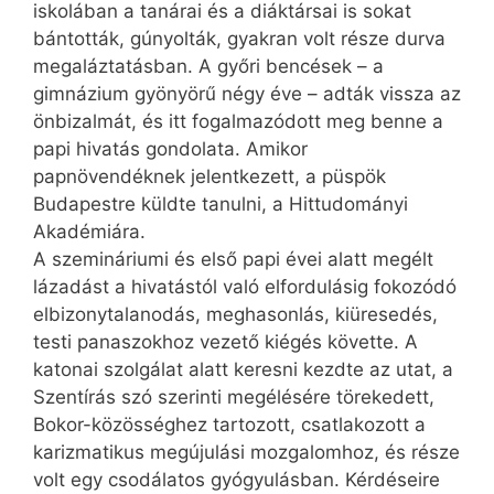
iskolában a tanárai és a diáktársai is sokat
bántották, gúnyolták, gyakran volt része durva
megaláztatásban. A győri bencések – a
gimnázium gyönyörű négy éve – adták vissza az
önbizalmát, és itt fogalmazódott meg benne a
papi hivatás gondolata. Amikor
papnövendéknek jelentkezett, a püspök
Budapestre küldte tanulni, a Hittudományi
Akadémiára.
A szemináriumi és első papi évei alatt megélt
lázadást a hivatástól való elfordulásig fokozódó
elbizonytalanodás, meghasonlás, kiüresedés,
testi panaszokhoz vezető kiégés követte. A
katonai szolgálat alatt keresni kezdte az utat, a
Szentírás szó szerinti megélésére törekedett,
Bokor-közösséghez tartozott, csatlakozott a
karizmatikus megújulási mozgalomhoz, és része
volt egy csodálatos gyógyulásban. Kérdéseire