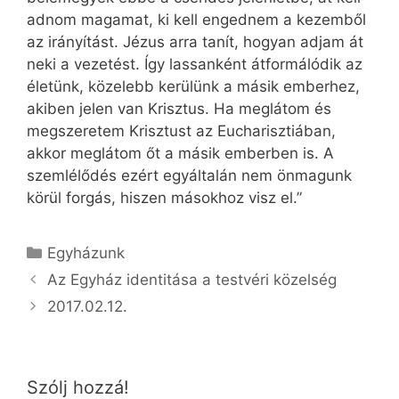
adnom magamat, ki kell engednem a kezemből
az irányítást. Jézus arra tanít, hogyan adjam át
neki a vezetést. Így lassanként átformálódik az
életünk, közelebb kerülünk a másik emberhez,
akiben jelen van Krisztus. Ha meglátom és
megszeretem Krisztust az Eucharisztiában,
akkor meglátom őt a másik emberben is. A
szemlélődés ezért egyáltalán nem önmagunk
körül forgás, hiszen másokhoz visz el.”
Kategória
Egyházunk
Az Egyház identitása a testvéri közelség
2017.02.12.
Szólj hozzá!