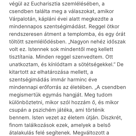
végül az Eucharisztia szemlélésében, a
csendben találta meg a válaszokat, amikor
Várpalotán, kápláni évei alatt megkezdte a
mindennapos szentségimádást. Reggel ötkor
rendszeresen átment a templomba, és egy órát
töltött szemlélődésben. „Nagyon nehéz időszak
volt ez. Istennek sok mindentől meg kellett
tisztítania. Minden reggel szenvedtem. Ott
unatkoztam, és kínlódtam a sötétségekkel.” De
kitartott az elhatározása mellett, a
szentségimádás immár harminc éve
mindennapi erőforrás az életében. „A csendben
megismertük egymás hangját. Meg tudom
különböztetni, mikor szól hozzám ő, és mikor
csupán a pszichém játéka, ami történik
bennem. Isten vezet az életem útján. Diszkrét,
finom találkozások ezek, amelyek a belső
átalakulás felé segítenek. Megváltozott a