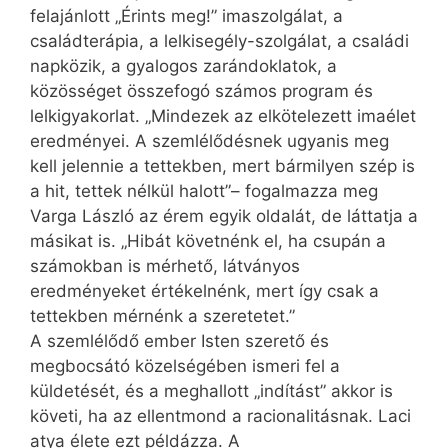
felajánlott „Érints meg!” imaszolgálat, a
családterápia, a lelkisegély-szolgálat, a családi
napközik, a gyalogos zarándoklatok, a
közösséget összefogó számos program és
lelkigyakorlat. „Mindezek az elkötelezett imaélet
eredményei. A szemlélődésnek ugyanis meg
kell jelennie a tettekben, mert bármilyen szép is
a hit, tettek nélkül halott”– fogalmazza meg
Varga László az érem egyik oldalát, de láttatja a
másikat is. „Hibát követnénk el, ha csupán a
számokban is mérhető, látványos
eredményeket értékelnénk, mert így csak a
tettekben mérnénk a szeretetet.”
A szemlélődő ember Isten szerető és
megbocsátó közelségében ismeri fel a
küldetését, és a meghallott „indítást” akkor is
követi, ha az ellentmond a racionalitásnak. Laci
atya élete ezt példázza. A